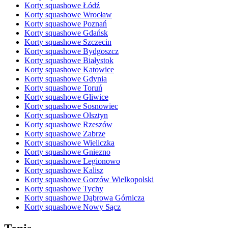
Korty squashowe Łódź
Korty squashowe Wrocław
Korty squashowe Poznań
Korty squashowe Gdańsk
Korty squashowe Szczecin
Korty squashowe Bydgoszcz
Korty squashowe Białystok
Korty squashowe Katowice
Korty squashowe Gdynia
Korty squashowe Toruń
Korty squashowe Gliwice
Korty squashowe Sosnowiec
Korty squashowe Olsztyn
Korty squashowe Rzeszów
Korty squashowe Zabrze
Korty squashowe Wieliczka
Korty squashowe Gniezno
Korty squashowe Legionowo
Korty squashowe Kalisz
Korty squashowe Gorzów Wielkopolski
Korty squashowe Tychy
Korty squashowe Dąbrowa Górnicza
Korty squashowe Nowy Sącz