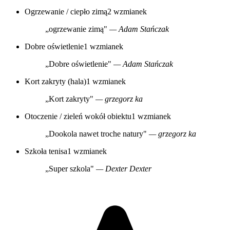
Ogrzewanie / ciepło zimą
2 wzmianek
„ogrzewanie zimą"
— Adam Stańczak
Dobre oświetlenie
1 wzmianek
„Dobre oświetlenie"
— Adam Stańczak
Kort zakryty (hala)
1 wzmianek
„Kort zakryty"
— grzegorz ka
Otoczenie / zieleń wokół obiektu
1 wzmianek
„Dookola nawet troche natury"
— grzegorz ka
Szkoła tenisa
1 wzmianek
„Super szkola"
— Dexter Dexter