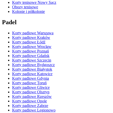
Korty tenisowe Nowy Sącz
Obozy tenisowe
Kolonie i półkolonie
Padel
Korty padlowe Warszawa
Korty padlowe Kraków
Korty padlowe Łódź
Korty padlowe Wrocław
Korty padlowe Poznań
Korty padlowe Gdańsk
Korty padlowe Szczecin
Korty padlowe Bydgoszcz
Korty padlowe Białystok
Korty padlowe Katowice
Korty padlowe Gdynia
Korty padlowe Toruń
Korty padlowe Gliwice
Korty padlowe Olsztyn
Korty padlowe Rzeszów
Korty padlowe Opole
Korty padlowe Zabrze
Korty padlowe Legionowo