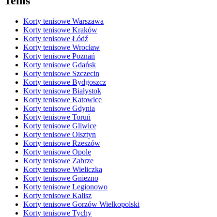
Tenis
Korty tenisowe Warszawa
Korty tenisowe Kraków
Korty tenisowe Łódź
Korty tenisowe Wrocław
Korty tenisowe Poznań
Korty tenisowe Gdańsk
Korty tenisowe Szczecin
Korty tenisowe Bydgoszcz
Korty tenisowe Białystok
Korty tenisowe Katowice
Korty tenisowe Gdynia
Korty tenisowe Toruń
Korty tenisowe Gliwice
Korty tenisowe Olsztyn
Korty tenisowe Rzeszów
Korty tenisowe Opole
Korty tenisowe Zabrze
Korty tenisowe Wieliczka
Korty tenisowe Gniezno
Korty tenisowe Legionowo
Korty tenisowe Kalisz
Korty tenisowe Gorzów Wielkopolski
Korty tenisowe Tychy