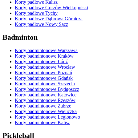
Korty padlowe Kalisz
Korty padlowe Gorzów Wielkopolski
Korty padlowe Tychy
Korty padlowe Dąbrowa Górnicza
Korty padlowe Nowy Sącz
Badminton
Korty badmintonowe Warszawa
Korty badmintonowe Kraków
Korty badmintonowe Łódź
Korty badmintonowe Wrocław
Korty badmintonowe Poznań
Korty badmintonowe Gdańsk
Korty badmintonowe Szczecin
Korty badmintonowe Bydgoszcz
Korty badmintonowe Katowice
Korty badmintonowe Rzeszów
Korty badmintonowe Zabrze
Korty badmintonowe Wieliczka
Korty badmintonowe Legionowo
Korty badmintonowe Kalisz
Pickleball