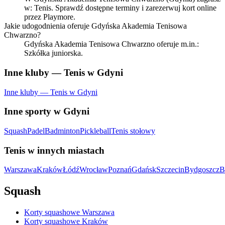
w: Tenis. Sprawdź dostępne terminy i zarezerwuj kort online
przez Playmore.
Jakie udogodnienia oferuje Gdyńska Akademia Tenisowa
Chwarzno?
Gdyńska Akademia Tenisowa Chwarzno oferuje m.in.:
Szkółka juniorska.
Inne kluby — Tenis w Gdyni
Inne kluby — Tenis w Gdyni
Inne sporty w Gdyni
Squash
Padel
Badminton
Pickleball
Tenis stołowy
Tenis w innych miastach
Warszawa
Kraków
Łódź
Wrocław
Poznań
Gdańsk
Szczecin
Bydgoszcz
B
Squash
Korty squashowe Warszawa
Korty squashowe Kraków