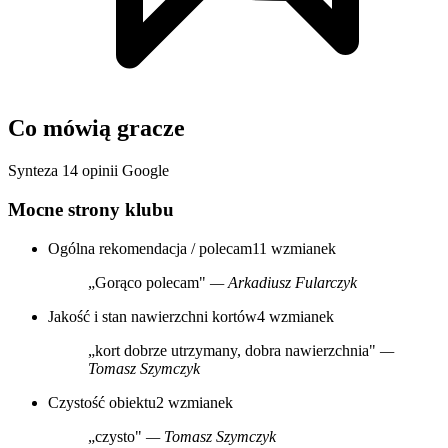
Co mówią gracze
Synteza 14 opinii Google
Mocne strony klubu
Ogólna rekomendacja / polecam
11 wzmianek
„Gorąco polecam"
— Arkadiusz Fularczyk
Jakość i stan nawierzchni kortów
4 wzmianek
„kort dobrze utrzymany, dobra nawierzchnia"
—
Tomasz Szymczyk
Czystość obiektu
2 wzmianek
„czysto"
— Tomasz Szymczyk