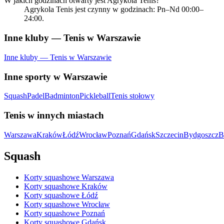
W jakich godzinach otwarty jest Agrykola Tenis?
Agrykola Tenis jest czynny w godzinach: Pn–Nd 00:00–
24:00.
Inne kluby — Tenis w Warszawie
Inne kluby — Tenis w Warszawie
Inne sporty w Warszawie
Squash
Padel
Badminton
Pickleball
Tenis stołowy
Tenis w innych miastach
Warszawa
Kraków
Łódź
Wrocław
Poznań
Gdańsk
Szczecin
Bydgoszcz
B
Squash
Korty squashowe Warszawa
Korty squashowe Kraków
Korty squashowe Łódź
Korty squashowe Wrocław
Korty squashowe Poznań
Korty squashowe Gdańsk