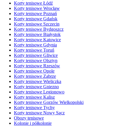
Korty tenisowe Łódź
Korty tenisowe Wrocław
Korty tenisowe Poznań
Korty tenisowe Gdańsk
Korty tenisowe Szczecin
Korty tenisowe Bydgoszcz
Korty tenisowe Białystok
Korty tenisowe Katowice
Korty tenisowe Gdynia
Korty tenisowe Toruń
Korty tenisowe Gliwice
Korty tenisowe Olsztyn
Korty tenisowe Rzeszów
Korty tenisowe Opole
Korty tenisowe Zabrze
Korty tenisowe Wieliczka
Korty tenisowe Gniezno
Korty tenisowe Legionowo
Korty tenisowe Kalisz
Korty tenisowe Gorzów Wielkopolski
Korty tenisowe Tychy
Korty tenisowe Nowy Sącz
Obozy tenisowe
Kolonie i półkolonie