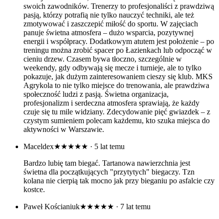
swoich zawodników. Trenerzy to profesjonaliści z prawdziwą
pasją, którzy potrafią nie tylko nauczyć techniki, ale też
zmotywować i zaszczepić miłość do sportu. W zajęciach
panuje świetna atmosfera – dużo wsparcia, pozytywnej
energii i współpracy. Dodatkowym atutem jest położenie – po
treningu można zrobić spacer po Łazienkach lub odpocząć w
cieniu drzew. Czasem bywa tłoczno, szczególnie w
weekendy, gdy odbywają się mecze i turnieje, ale to tylko
pokazuje, jak dużym zainteresowaniem cieszy się klub. MKS
Agrykola to nie tylko miejsce do trenowania, ale prawdziwa
społeczność ludzi z pasją. Świetna organizacja,
profesjonalizm i serdeczna atmosfera sprawiają, że każdy
czuje się tu mile widziany. Zdecydowanie pięć gwiazdek – z
czystym sumieniem polecam każdemu, kto szuka miejsca do
aktywności w Warszawie.
Maceldex
★★★★★
· 5 lat temu
Bardzo lubię tam biegać. Tartanowa nawierzchnia jest
świetna dla początkujących "przytytych" biegaczy. Tzn
kolana nie cierpią tak mocno jak przy bieganiu po asfalcie czy
kostce.
Paweł Kościaniuk
★★★★★
· 7 lat temu