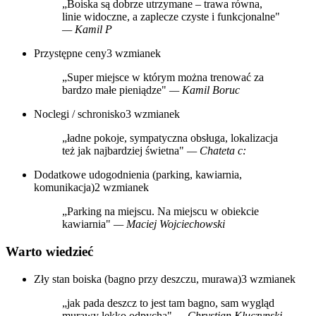
„Boiska są dobrze utrzymane – trawa równa,
linie widoczne, a zaplecze czyste i funkcjonalne"
— Kamil P
Przystępne ceny
3 wzmianek
„Super miejsce w którym można trenować za
bardzo małe pieniądze"
— Kamil Boruc
Noclegi / schronisko
3 wzmianek
„ładne pokoje, sympatyczna obsługa, lokalizacja
też jak najbardziej świetna"
— Chateta c:
Dodatkowe udogodnienia (parking, kawiarnia,
komunikacja)
2 wzmianek
„Parking na miejscu. Na miejscu w obiekcie
kawiarnia"
— Maciej Wojciechowski
Warto wiedzieć
Zły stan boiska (bagno przy deszczu, murawa)
3 wzmianek
„jak pada deszcz to jest tam bagno, sam wygląd
murawy lekko odpycha"
— Chrystian Kluczynski