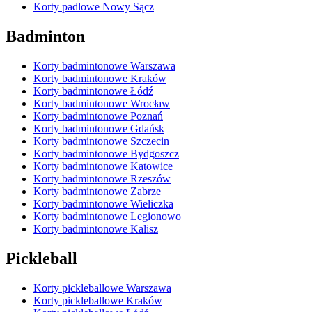
Korty padlowe Nowy Sącz
Badminton
Korty badmintonowe Warszawa
Korty badmintonowe Kraków
Korty badmintonowe Łódź
Korty badmintonowe Wrocław
Korty badmintonowe Poznań
Korty badmintonowe Gdańsk
Korty badmintonowe Szczecin
Korty badmintonowe Bydgoszcz
Korty badmintonowe Katowice
Korty badmintonowe Rzeszów
Korty badmintonowe Zabrze
Korty badmintonowe Wieliczka
Korty badmintonowe Legionowo
Korty badmintonowe Kalisz
Pickleball
Korty pickleballowe Warszawa
Korty pickleballowe Kraków