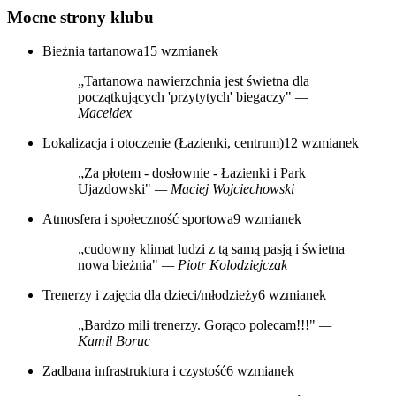
Mocne strony klubu
Bieżnia tartanowa
15 wzmianek
„Tartanowa nawierzchnia jest świetna dla
początkujących 'przytytych' biegaczy"
—
Maceldex
Lokalizacja i otoczenie (Łazienki, centrum)
12 wzmianek
„Za płotem - dosłownie - Łazienki i Park
Ujazdowski"
— Maciej Wojciechowski
Atmosfera i społeczność sportowa
9 wzmianek
„cudowny klimat ludzi z tą samą pasją i świetna
nowa bieżnia"
— Piotr Kolodziejczak
Trenerzy i zajęcia dla dzieci/młodzieży
6 wzmianek
„Bardzo mili trenerzy. Gorąco polecam!!!"
—
Kamil Boruc
Zadbana infrastruktura i czystość
6 wzmianek