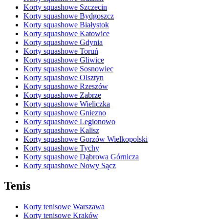
Korty squashowe Szczecin
Korty squashowe Bydgoszcz
Korty squashowe Białystok
Korty squashowe Katowice
Korty squashowe Gdynia
Korty squashowe Toruń
Korty squashowe Gliwice
Korty squashowe Sosnowiec
Korty squashowe Olsztyn
Korty squashowe Rzeszów
Korty squashowe Zabrze
Korty squashowe Wieliczka
Korty squashowe Gniezno
Korty squashowe Legionowo
Korty squashowe Kalisz
Korty squashowe Gorzów Wielkopolski
Korty squashowe Tychy
Korty squashowe Dąbrowa Górnicza
Korty squashowe Nowy Sącz
Tenis
Korty tenisowe Warszawa
Korty tenisowe Kraków