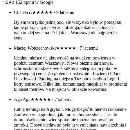
4.6
★
z 152 opinii w Google
Chateta c:
★★★★★
· 9 lat temu
Byłam tam tylko jedną noc, ale wszystko było w porządku;
ładne pokoje, sympatyczna obsługa, lokalizacja też jak
najbardziej świetna :D I jak na Warszawę nie najgorzej z
ceną...
Maciej Wojciechowski
★★★★★
· 7 lat temu
Idealne miejsce na aktywność na świeżym powietrzu w
pobliżu centrum Warszawy.. Nowa bieżnia tartanowa,
schronisko młodzieżowe z kilkoma kategoriami pokoi w
przystępnej cenie. Za płotem - dosłownie - Łazienki i Park
Ujazdowski. Parking na miejscu.Tuz obok stadion Legii i
korty tenisowe. Kilka linii komunikacji miejskiej w promieniu
kilkuset metrów. Na miejscu w obiekcie kawiarnia.
Aga Aga
★★★★★
· 7 lat temu
Lubię treningi na Agrykoli. Mogę biegać tu niemal codzienne.
Zarówno w ciągu dnia, jak i po zachodzie słońca. Jest tu
dobre oświetlenie, wiec spokojnie można trenować po
zmroku. Dosyć niedawno była tu wymieniana nawierzchnia i