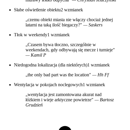
Słabe oświetlenie obiektu
2 wzmianek
„czemu obiekt miasta nie włączy chociaż jednej
latarni na taką ilość biegaczy?"
— Saskers
Tłok w weekendy
1 wzmianek
„Czasem bywa tłoczno, szczególnie w
weekendach, gdy odbywają się mecze i turnieje"
— Kamil P
Niedogodna lokalizacja (dla niektórych)
1 wzmianek
„the only bad part was the location"
— Hh Ff
Wentylacja w pokojach noclegowych
1 wzmianek
„wentylacja jest zamontowana akurat nad
łóżkiem i wieje arktyczne powietrze"
— Bartosz
Grudzień