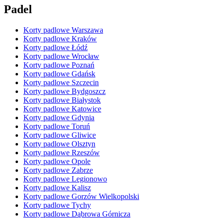
Padel
Korty padlowe Warszawa
Korty padlowe Kraków
Korty padlowe Łódź
Korty padlowe Wrocław
Korty padlowe Poznań
Korty padlowe Gdańsk
Korty padlowe Szczecin
Korty padlowe Bydgoszcz
Korty padlowe Białystok
Korty padlowe Katowice
Korty padlowe Gdynia
Korty padlowe Toruń
Korty padlowe Gliwice
Korty padlowe Olsztyn
Korty padlowe Rzeszów
Korty padlowe Opole
Korty padlowe Zabrze
Korty padlowe Legionowo
Korty padlowe Kalisz
Korty padlowe Gorzów Wielkopolski
Korty padlowe Tychy
Korty padlowe Dąbrowa Górnicza