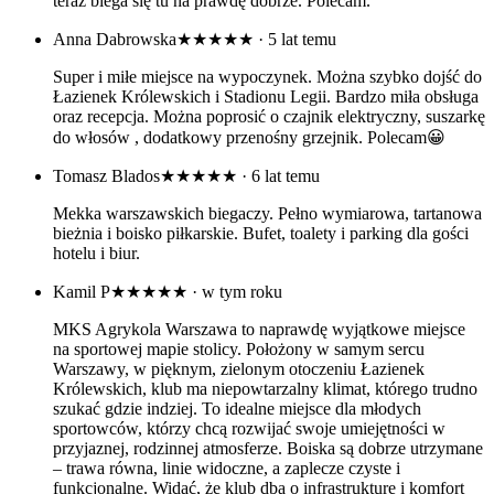
teraz biega się tu na prawdę dobrze. Polecam.
Anna Dabrowska
★★★★★
· 5 lat temu
Super i miłe miejsce na wypoczynek. Można szybko dojść do
Łazienek Królewskich i Stadionu Legii. Bardzo miła obsługa
oraz recepcja. Można poprosić o czajnik elektryczny, suszarkę
do włosów , dodatkowy przenośny grzejnik. Polecam😀
Tomasz Blados
★★★★★
· 6 lat temu
Mekka warszawskich biegaczy. Pełno wymiarowa, tartanowa
bieżnia i boisko piłkarskie. Bufet, toalety i parking dla gości
hotelu i biur.
Kamil P
★★★★★
· w tym roku
MKS Agrykola Warszawa to naprawdę wyjątkowe miejsce
na sportowej mapie stolicy. Położony w samym sercu
Warszawy, w pięknym, zielonym otoczeniu Łazienek
Królewskich, klub ma niepowtarzalny klimat, którego trudno
szukać gdzie indziej. To idealne miejsce dla młodych
sportowców, którzy chcą rozwijać swoje umiejętności w
przyjaznej, rodzinnej atmosferze. Boiska są dobrze utrzymane
– trawa równa, linie widoczne, a zaplecze czyste i
funkcjonalne. Widać, że klub dba o infrastrukturę i komfort