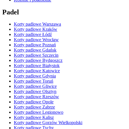
Padel
Korty padlowe Warszawa
Korty padlowe Kraków
Korty padlowe Łódź
Korty padlowe Wrocław
Korty padlowe Poznań
Korty padlowe Gdańsk
Korty padlowe Szczecin
Korty padlowe Bydgoszcz
Korty padlowe Białystok
Korty padlowe Katowice
Korty padlowe Gdynia
Korty padlowe Toruń
Korty padlowe Gliwice
Korty padlowe Olsztyn
Korty padlowe Rzeszów
Korty padlowe Opole
Korty padlowe Zabrze
Korty padlowe Legionowo
Korty padlowe Kalisz
Korty padlowe Gorzów Wielkopolski
Korty padlowe Tychy