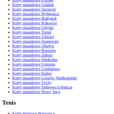
Korty squashowe Poznań
Korty squashowe Gdańsk
Korty squashowe Szczecin
Korty squashowe Bydgoszcz
Korty squashowe Białystok
Korty squashowe Katowice
Korty squashowe Gdynia
Korty squashowe Toruń
Korty squashowe Gliwice
Korty squashowe Sosnowiec
Korty squashowe Olsztyn
Korty squashowe Rzeszów
Korty squashowe Zabrze
Korty squashowe Wieliczka
Korty squashowe Gniezno
Korty squashowe Legionowo
Korty squashowe Kalisz
Korty squashowe Gorzów Wielkopolski
Korty squashowe Tychy
Korty squashowe Dąbrowa Górnicza
Korty squashowe Nowy Sącz
Tenis
Korty tenisowe Warszawa