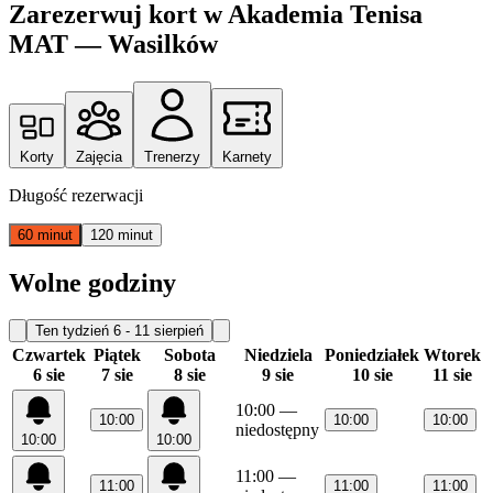
Zarezerwuj kort w Akademia Tenisa
MAT — Wasilków
Korty
Zajęcia
Trenerzy
Karnety
Długość rezerwacji
60 minut
120 minut
Wolne godziny
Ten tydzień
6 - 11 sierpień
Czwartek
Piątek
Sobota
Niedziela
Poniedziałek
Wtorek
6 sie
7 sie
8 sie
9 sie
10 sie
11 sie
10:00
—
10:00
10:00
10:00
niedostępny
10:00
10:00
11:00
—
11:00
11:00
11:00