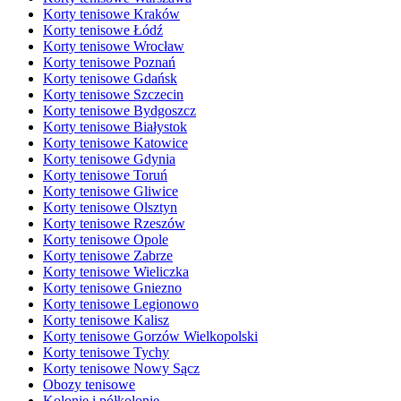
Korty tenisowe Kraków
Korty tenisowe Łódź
Korty tenisowe Wrocław
Korty tenisowe Poznań
Korty tenisowe Gdańsk
Korty tenisowe Szczecin
Korty tenisowe Bydgoszcz
Korty tenisowe Białystok
Korty tenisowe Katowice
Korty tenisowe Gdynia
Korty tenisowe Toruń
Korty tenisowe Gliwice
Korty tenisowe Olsztyn
Korty tenisowe Rzeszów
Korty tenisowe Opole
Korty tenisowe Zabrze
Korty tenisowe Wieliczka
Korty tenisowe Gniezno
Korty tenisowe Legionowo
Korty tenisowe Kalisz
Korty tenisowe Gorzów Wielkopolski
Korty tenisowe Tychy
Korty tenisowe Nowy Sącz
Obozy tenisowe
Kolonie i półkolonie