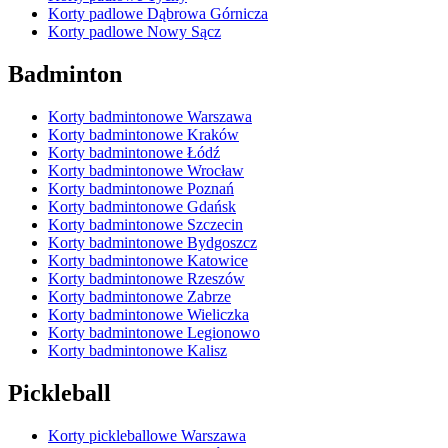
Korty padlowe Dąbrowa Górnicza
Korty padlowe Nowy Sącz
Badminton
Korty badmintonowe Warszawa
Korty badmintonowe Kraków
Korty badmintonowe Łódź
Korty badmintonowe Wrocław
Korty badmintonowe Poznań
Korty badmintonowe Gdańsk
Korty badmintonowe Szczecin
Korty badmintonowe Bydgoszcz
Korty badmintonowe Katowice
Korty badmintonowe Rzeszów
Korty badmintonowe Zabrze
Korty badmintonowe Wieliczka
Korty badmintonowe Legionowo
Korty badmintonowe Kalisz
Pickleball
Korty pickleballowe Warszawa