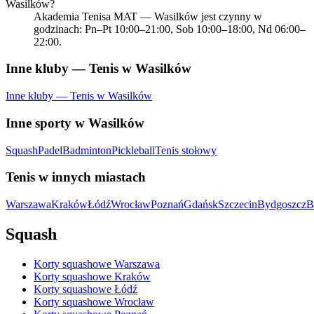
Wasilków?
Akademia Tenisa MAT — Wasilków jest czynny w
godzinach: Pn–Pt 10:00–21:00, Sob 10:00–18:00, Nd 06:00–
22:00.
Inne kluby — Tenis w Wasilków
Inne kluby — Tenis w Wasilków
Inne sporty w Wasilków
Squash
Padel
Badminton
Pickleball
Tenis stołowy
Tenis w innych miastach
Warszawa
Kraków
Łódź
Wrocław
Poznań
Gdańsk
Szczecin
Bydgoszcz
B
Squash
Korty squashowe Warszawa
Korty squashowe Kraków
Korty squashowe Łódź
Korty squashowe Wrocław