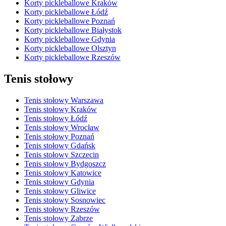
Korty pickleballowe Kraków
Korty pickleballowe Łódź
Korty pickleballowe Poznań
Korty pickleballowe Białystok
Korty pickleballowe Gdynia
Korty pickleballowe Olsztyn
Korty pickleballowe Rzeszów
Tenis stołowy
Tenis stołowy Warszawa
Tenis stołowy Kraków
Tenis stołowy Łódź
Tenis stołowy Wrocław
Tenis stołowy Poznań
Tenis stołowy Gdańsk
Tenis stołowy Szczecin
Tenis stołowy Bydgoszcz
Tenis stołowy Katowice
Tenis stołowy Gdynia
Tenis stołowy Gliwice
Tenis stołowy Sosnowiec
Tenis stołowy Rzeszów
Tenis stołowy Zabrze