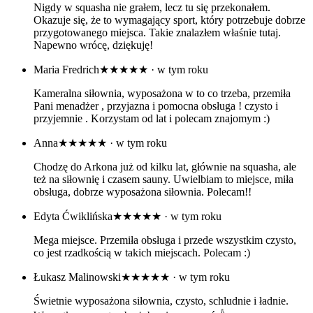
Nigdy w squasha nie grałem, lecz tu się przekonałem.
Okazuje się, że to wymagający sport, który potrzebuje dobrze
przygotowanego miejsca. Takie znalazłem właśnie tutaj.
Napewno wrócę, dziękuję!
Maria Fredrich
★★★★★
· w tym roku
Kameralna siłownia, wyposażona w to co trzeba, przemiła
Pani menadżer , przyjazna i pomocna obsługa ! czysto i
przyjemnie . Korzystam od lat i polecam znajomym :)
Anna
★★★★★
· w tym roku
Chodzę do Arkona już od kilku lat, głównie na squasha, ale
też na siłownię i czasem sauny. Uwielbiam to miejsce, miła
obsługa, dobrze wyposażona siłownia. Polecam!!
Edyta Ćwiklińska
★★★★★
· w tym roku
Mega miejsce. Przemiła obsługa i przede wszystkim czysto,
co jest rzadkością w takich miejscach. Polecam :)
Łukasz Malinowski
★★★★★
· w tym roku
Świetnie wyposażona siłownia, czysto, schludnie i ładnie.