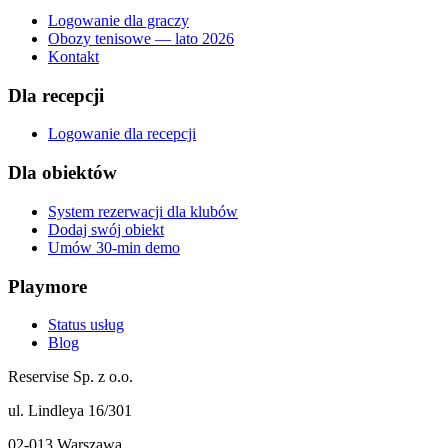
Logowanie dla graczy
Obozy tenisowe — lato 2026
Kontakt
Dla recepcji
Logowanie dla recepcji
Dla obiektów
System rezerwacji dla klubów
Dodaj swój obiekt
Umów 30-min demo
Playmore
Status usług
Blog
Reservise Sp. z o.o.
ul. Lindleya 16/301
02-013 Warszawa