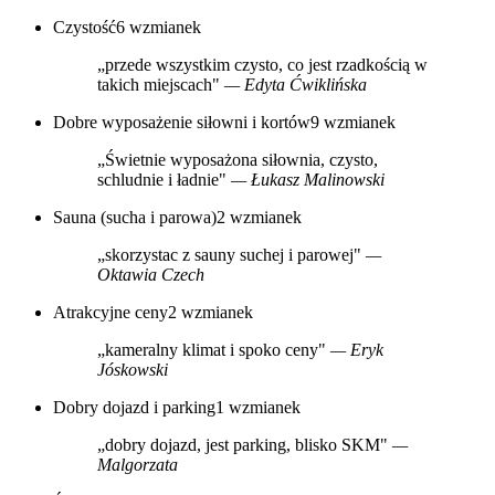
Czystość
6 wzmianek
„przede wszystkim czysto, co jest rzadkością w
takich miejscach"
— Edyta Ćwiklińska
Dobre wyposażenie siłowni i kortów
9 wzmianek
„Świetnie wyposażona siłownia, czysto,
schludnie i ładnie"
— Łukasz Malinowski
Sauna (sucha i parowa)
2 wzmianek
„skorzystac z sauny suchej i parowej"
—
Oktawia Czech
Atrakcyjne ceny
2 wzmianek
„kameralny klimat i spoko ceny"
— Eryk
Jóskowski
Dobry dojazd i parking
1 wzmianek
„dobry dojazd, jest parking, blisko SKM"
—
Malgorzata