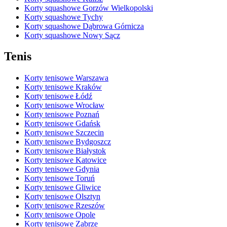
Korty squashowe Gorzów Wielkopolski
Korty squashowe Tychy
Korty squashowe Dąbrowa Górnicza
Korty squashowe Nowy Sącz
Tenis
Korty tenisowe Warszawa
Korty tenisowe Kraków
Korty tenisowe Łódź
Korty tenisowe Wrocław
Korty tenisowe Poznań
Korty tenisowe Gdańsk
Korty tenisowe Szczecin
Korty tenisowe Bydgoszcz
Korty tenisowe Białystok
Korty tenisowe Katowice
Korty tenisowe Gdynia
Korty tenisowe Toruń
Korty tenisowe Gliwice
Korty tenisowe Olsztyn
Korty tenisowe Rzeszów
Korty tenisowe Opole
Korty tenisowe Zabrze