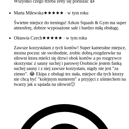
Wszystko czego trzeba żeby się poruszać 👍
Marta Milewska
★★★★★
· w tym roku
Świetne miejsce do treningu! Arkon Squash & Gym ma super
atmosferę, dobrze wyposażone sale i bardzo miłą obsługę.
Oktawia Czech
★★★★★
· w tym roku
Zawsze korzystalam z tych kortów! Super kameralne miejsce,
mozna poczuc sie swobodnie, zrobic dobrą.rozgdzewke na
silowni ktora mieści się drzwi obok kortów a po rozgrywce
skorzystac z sauny suchej i parowej Osobiscie jestem fanką
suchej sauny i z niej zawsze korzystam, nigdy nie jest "za
zimno". 😂 Ekipa z obslugi tez stała, miejsce dla tych ktorzy
nie chcą być "kolejnym numerem" a przyjęci z uśmiechem na
twarzy jak u sąsiada na silowni🙂