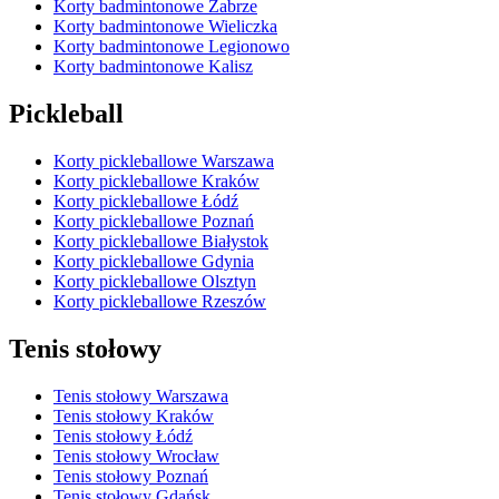
Korty badmintonowe Zabrze
Korty badmintonowe Wieliczka
Korty badmintonowe Legionowo
Korty badmintonowe Kalisz
Pickleball
Korty pickleballowe Warszawa
Korty pickleballowe Kraków
Korty pickleballowe Łódź
Korty pickleballowe Poznań
Korty pickleballowe Białystok
Korty pickleballowe Gdynia
Korty pickleballowe Olsztyn
Korty pickleballowe Rzeszów
Tenis stołowy
Tenis stołowy Warszawa
Tenis stołowy Kraków
Tenis stołowy Łódź
Tenis stołowy Wrocław
Tenis stołowy Poznań
Tenis stołowy Gdańsk