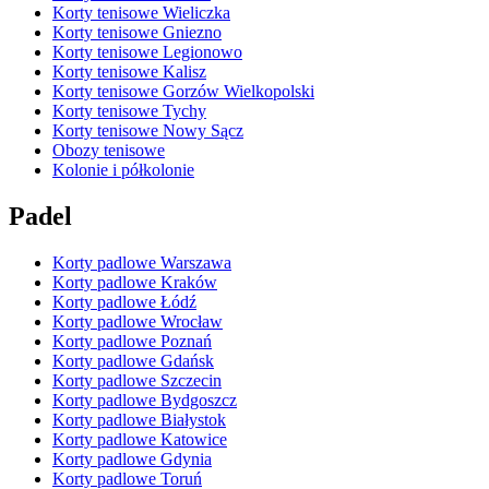
Korty tenisowe Wieliczka
Korty tenisowe Gniezno
Korty tenisowe Legionowo
Korty tenisowe Kalisz
Korty tenisowe Gorzów Wielkopolski
Korty tenisowe Tychy
Korty tenisowe Nowy Sącz
Obozy tenisowe
Kolonie i półkolonie
Padel
Korty padlowe Warszawa
Korty padlowe Kraków
Korty padlowe Łódź
Korty padlowe Wrocław
Korty padlowe Poznań
Korty padlowe Gdańsk
Korty padlowe Szczecin
Korty padlowe Bydgoszcz
Korty padlowe Białystok
Korty padlowe Katowice
Korty padlowe Gdynia
Korty padlowe Toruń