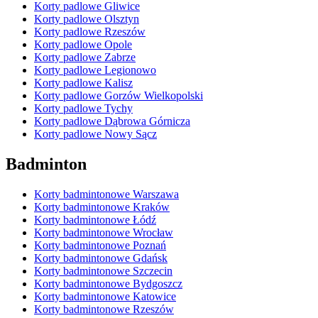
Korty padlowe Gliwice
Korty padlowe Olsztyn
Korty padlowe Rzeszów
Korty padlowe Opole
Korty padlowe Zabrze
Korty padlowe Legionowo
Korty padlowe Kalisz
Korty padlowe Gorzów Wielkopolski
Korty padlowe Tychy
Korty padlowe Dąbrowa Górnicza
Korty padlowe Nowy Sącz
Badminton
Korty badmintonowe Warszawa
Korty badmintonowe Kraków
Korty badmintonowe Łódź
Korty badmintonowe Wrocław
Korty badmintonowe Poznań
Korty badmintonowe Gdańsk
Korty badmintonowe Szczecin
Korty badmintonowe Bydgoszcz
Korty badmintonowe Katowice
Korty badmintonowe Rzeszów