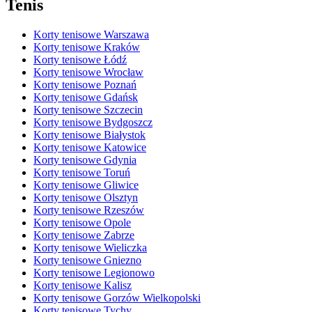
Tenis
Korty tenisowe Warszawa
Korty tenisowe Kraków
Korty tenisowe Łódź
Korty tenisowe Wrocław
Korty tenisowe Poznań
Korty tenisowe Gdańsk
Korty tenisowe Szczecin
Korty tenisowe Bydgoszcz
Korty tenisowe Białystok
Korty tenisowe Katowice
Korty tenisowe Gdynia
Korty tenisowe Toruń
Korty tenisowe Gliwice
Korty tenisowe Olsztyn
Korty tenisowe Rzeszów
Korty tenisowe Opole
Korty tenisowe Zabrze
Korty tenisowe Wieliczka
Korty tenisowe Gniezno
Korty tenisowe Legionowo
Korty tenisowe Kalisz
Korty tenisowe Gorzów Wielkopolski
Korty tenisowe Tychy