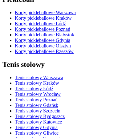
Korty pickleballowe Warszawa
Korty pickleballowe Kraków
Korty pickleballowe Łódź
Korty pickleballowe Poznań
Korty pickleballowe Białystok
Korty pickleballowe Gdynia
Korty pickleballowe Olsztyn
Korty pickleballowe Rzeszów
Tenis stołowy
Tenis stołowy Warszawa
Tenis stołowy Kraków
Tenis stołowy Łódź
Tenis stołowy Wrocław
Tenis stołowy Poznań
Tenis stołowy Gdańsk
Tenis stołowy Szczecin
Tenis stołowy Bydgoszcz
Tenis stołowy Katowice
Tenis stołowy Gdynia
Tenis stołowy Gliwice