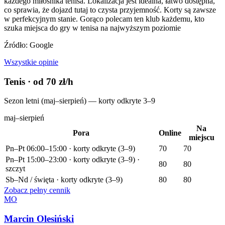
każdego miłośnika tenisa. Lokalizacja jest idealna, łatwo dostępna,
co sprawia, że dojazd tutaj to czysta przyjemność. Korty są zawsze
w perfekcyjnym stanie. Gorąco polecam ten klub każdemu, kto
szuka miejsca do gry w tenisa na najwyższym poziomie
Źródło: Google
Wszystkie opinie
Tenis
· od 70 zł/h
Sezon letni (maj–sierpień) — korty odkryte 3–9
maj–sierpień
Na
Pora
Online
miejscu
Pn–Pt 06:00–15:00 · korty odkryte (3–9)
70
70
Pn–Pt 15:00–23:00 · korty odkryte (3–9) ·
80
80
szczyt
Sb–Nd / święta · korty odkryte (3–9)
80
80
Zobacz pełny cennik
MO
Marcin Olesiński