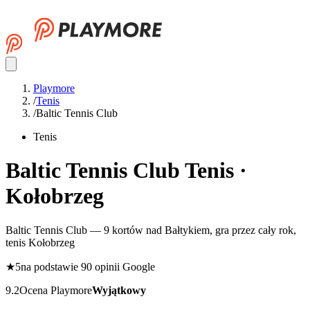
Playmore
/
Tenis
/
Baltic Tennis Club
Tenis
Baltic Tennis Club
Tenis ·
Kołobrzeg
Baltic Tennis Club — 9 kortów nad Bałtykiem, gra przez cały rok,
tenis Kołobrzeg
★
5
na podstawie 90 opinii Google
9.2
Ocena Playmore
Wyjątkowy