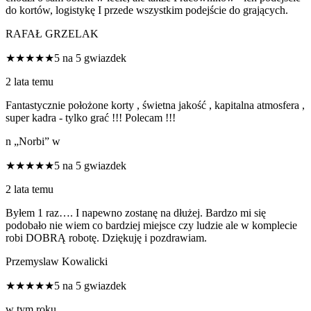
do kortów, logistykę I przede wszystkim podejście do grających.
RAFAŁ GRZELAK
★★★★★
5 na 5 gwiazdek
2 lata temu
Fantastycznie położone korty , świetna jakość , kapitalna atmosfera ,
super kadra - tylko grać !!! Polecam !!!
n „Norbi” w
★★★★★
5 na 5 gwiazdek
2 lata temu
Byłem 1 raz…. I napewno zostanę na dłużej. Bardzo mi się
podobało nie wiem co bardziej miejsce czy ludzie ale w komplecie
robi DOBRĄ robotę. Dziękuję i pozdrawiam.
Przemyslaw Kowalicki
★★★★★
5 na 5 gwiazdek
w tym roku