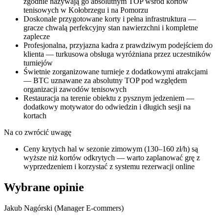
zgodnie nazywają go absolutnym TOP wśród kortów
tenisowych w Kołobrzegu i na Pomorzu
Doskonale przygotowane korty i pełna infrastruktura —
gracze chwalą perfekcyjny stan nawierzchni i kompletne
zaplecze
Profesjonalna, przyjazna kadra z prawdziwym podejściem do
klienta — turkusowa obsługa wyróżniana przez uczestników
turniejów
Świetnie zorganizowane turnieje z dodatkowymi atrakcjami
— BTC uznawane za absolutny TOP pod względem
organizacji zawodów tenisowych
Restauracja na terenie obiektu z pysznym jedzeniem —
dodatkowy motywator do odwiedzin i długich sesji na
kortach
Na co zwrócić uwagę
Ceny krytych hal w sezonie zimowym (130–160 zł/h) są
wyższe niż kortów odkrytych — warto zaplanować grę z
wyprzedzeniem i korzystać z systemu rezerwacji online
Wybrane opinie
Jakub Nagórski (Manager E-commers)