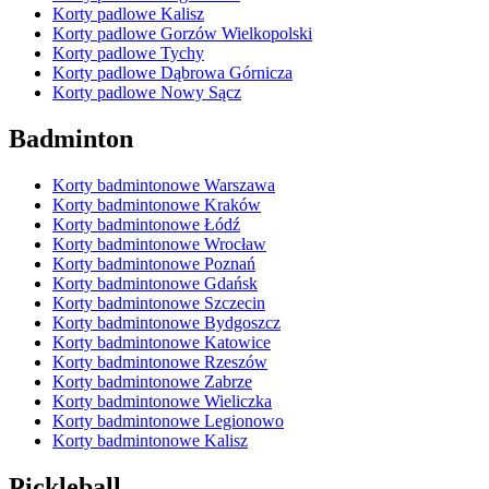
Korty padlowe Kalisz
Korty padlowe Gorzów Wielkopolski
Korty padlowe Tychy
Korty padlowe Dąbrowa Górnicza
Korty padlowe Nowy Sącz
Badminton
Korty badmintonowe Warszawa
Korty badmintonowe Kraków
Korty badmintonowe Łódź
Korty badmintonowe Wrocław
Korty badmintonowe Poznań
Korty badmintonowe Gdańsk
Korty badmintonowe Szczecin
Korty badmintonowe Bydgoszcz
Korty badmintonowe Katowice
Korty badmintonowe Rzeszów
Korty badmintonowe Zabrze
Korty badmintonowe Wieliczka
Korty badmintonowe Legionowo
Korty badmintonowe Kalisz
Pickleball