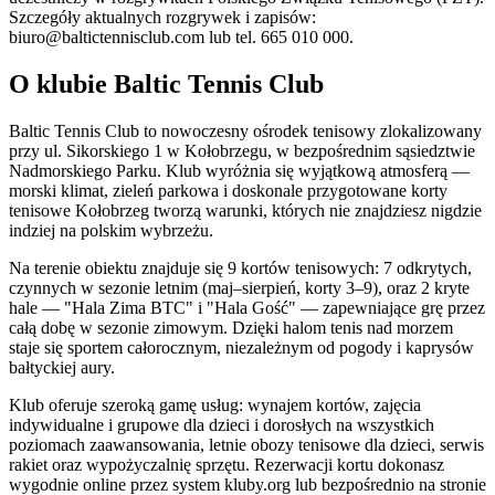
Szczegóły aktualnych rozgrywek i zapisów:
biuro@baltictennisclub.com
lub tel. 665 010 000.
O klubie Baltic Tennis Club
Baltic Tennis Club to nowoczesny ośrodek tenisowy zlokalizowany
przy ul. Sikorskiego 1 w Kołobrzegu, w bezpośrednim sąsiedztwie
Nadmorskiego Parku. Klub wyróżnia się wyjątkową atmosferą —
morski klimat, zieleń parkowa i doskonale przygotowane korty
tenisowe Kołobrzeg tworzą warunki, których nie znajdziesz nigdzie
indziej na polskim wybrzeżu.
Na terenie obiektu znajduje się 9 kortów tenisowych: 7 odkrytych,
czynnych w sezonie letnim (maj–sierpień, korty 3–9), oraz 2 kryte
hale — "Hala Zima BTC" i "Hala Gość" — zapewniające grę przez
całą dobę w sezonie zimowym. Dzięki halom tenis nad morzem
staje się sportem całorocznym, niezależnym od pogody i kaprysów
bałtyckiej aury.
Klub oferuje szeroką gamę usług: wynajem kortów, zajęcia
indywidualne i grupowe dla dzieci i dorosłych na wszystkich
poziomach zaawansowania, letnie obozy tenisowe dla dzieci, serwis
rakiet oraz wypożyczalnię sprzętu. Rezerwacji kortu dokonasz
wygodnie online przez system kluby.org lub bezpośrednio na stronie