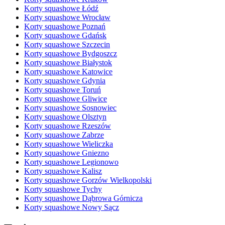
Korty squashowe Łódź
Korty squashowe Wrocław
Korty squashowe Poznań
Korty squashowe Gdańsk
Korty squashowe Szczecin
Korty squashowe Bydgoszcz
Korty squashowe Białystok
Korty squashowe Katowice
Korty squashowe Gdynia
Korty squashowe Toruń
Korty squashowe Gliwice
Korty squashowe Sosnowiec
Korty squashowe Olsztyn
Korty squashowe Rzeszów
Korty squashowe Zabrze
Korty squashowe Wieliczka
Korty squashowe Gniezno
Korty squashowe Legionowo
Korty squashowe Kalisz
Korty squashowe Gorzów Wielkopolski
Korty squashowe Tychy
Korty squashowe Dąbrowa Górnicza
Korty squashowe Nowy Sącz