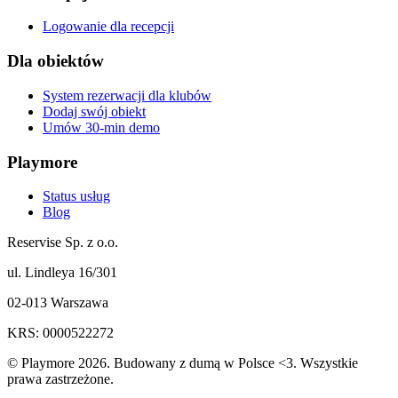
Logowanie dla recepcji
Dla obiektów
System rezerwacji dla klubów
Dodaj swój obiekt
Umów 30-min demo
Playmore
Status usług
Blog
Reservise Sp. z o.o.
ul. Lindleya 16/301
02-013 Warszawa
KRS: 0000522272
© Playmore 2026. Budowany z dumą w Polsce <3. Wszystkie
prawa zastrzeżone.