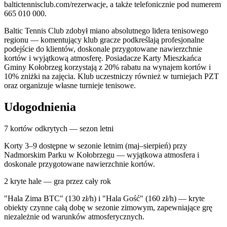
baltictennisclub.com/rezerwacje, a także telefonicznie pod numerem
665 010 000.
Baltic Tennis Club zdobył miano absolutnego lidera tenisowego
regionu — komentujący klub gracze podkreślają profesjonalne
podejście do klientów, doskonale przygotowane nawierzchnie
kortów i wyjątkową atmosferę. Posiadacze Karty Mieszkańca
Gminy Kołobrzeg korzystają z 20% rabatu na wynajem kortów i
10% zniżki na zajęcia. Klub uczestniczy również w turniejach PZT
oraz organizuje własne turnieje tenisowe.
Udogodnienia
7 kortów odkrytych — sezon letni
Korty 3–9 dostępne w sezonie letnim (maj–sierpień) przy
Nadmorskim Parku w Kołobrzegu — wyjątkowa atmosfera i
doskonale przygotowane nawierzchnie kortów.
2 kryte hale — gra przez cały rok
"Hala Zima BTC" (130 zł/h) i "Hala Gość" (160 zł/h) — kryte
obiekty czynne całą dobę w sezonie zimowym, zapewniające grę
niezależnie od warunków atmosferycznych.