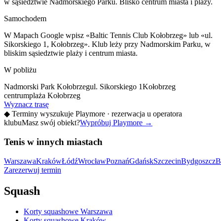
w sąsiedztwie Nadmorskiego Parku. Blisko centrum miasta i plaży.
Samochodem
W Mapach Google wpisz «Baltic Tennis Club Kołobrzeg» lub «ul.
Sikorskiego 1, Kołobrzeg». Klub leży przy Nadmorskim Parku, w
bliskim sąsiedztwie plaży i centrum miasta.
W pobliżu
Nadmorski Park Kołobrzeg
ul. Sikorskiego 1
Kołobrzeg
centrum
plaża Kołobrzeg
Wyznacz trasę
◆
Terminy wyszukuje Playmore · rezerwacja u operatora
klubu
Masz swój obiekt?
Wypróbuj Playmore
→
Tenis w innych miastach
Warszawa
Kraków
Łódź
Wrocław
Poznań
Gdańsk
Szczecin
Bydgoszcz
B
Zarezerwuj termin
Squash
Korty squashowe Warszawa
Korty squashowe Kraków