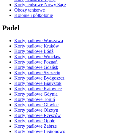
Korty tenisowe Nowy Sącz
Obozy tenisowe
Kolonie i półkolonie
Padel
Korty padlowe Warszawa
Korty padlowe Kraków
Korty padlowe Łódź
Korty padlowe Wrocław
Korty padlowe Poznań
Korty padlowe Gdańsk
Korty padlowe Szczecin
Korty padlowe Bydgoszcz
Korty padlowe Białystok
Korty padlowe Katowice
Korty padlowe Gdynia
Korty padlowe Toruń
Korty padlowe Gliwice
Korty padlowe Olsztyn
Korty padlowe Rzeszów
Korty padlowe Opole
Korty padlowe Zabrze
Korty padlowe Legionowo