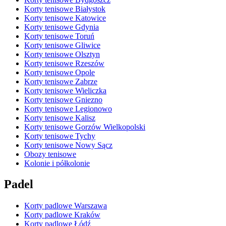
Korty tenisowe Białystok
Korty tenisowe Katowice
Korty tenisowe Gdynia
Korty tenisowe Toruń
Korty tenisowe Gliwice
Korty tenisowe Olsztyn
Korty tenisowe Rzeszów
Korty tenisowe Opole
Korty tenisowe Zabrze
Korty tenisowe Wieliczka
Korty tenisowe Gniezno
Korty tenisowe Legionowo
Korty tenisowe Kalisz
Korty tenisowe Gorzów Wielkopolski
Korty tenisowe Tychy
Korty tenisowe Nowy Sącz
Obozy tenisowe
Kolonie i półkolonie
Padel
Korty padlowe Warszawa
Korty padlowe Kraków
Korty padlowe Łódź