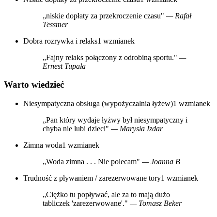
„niskie dopłaty za przekroczenie czasu"
— Rafał
Tessmer
Dobra rozrywka i relaks
1 wzmianek
„Fajny relaks połączony z odrobiną sportu."
—
Ernest Tupała
Warto wiedzieć
Niesympatyczna obsługa (wypożyczalnia łyżew)
1 wzmianek
„Pan który wydaje łyżwy był niesympatyczny i
chyba nie lubi dzieci"
— Marysia Izdar
Zimna woda
1 wzmianek
„Woda zimna . . . Nie polecam"
— Joanna B
Trudność z pływaniem / zarezerwowane tory
1 wzmianek
„Ciężko tu popływać, ale za to mają dużo
tabliczek 'zarezerwowane'."
— Tomasz Beker