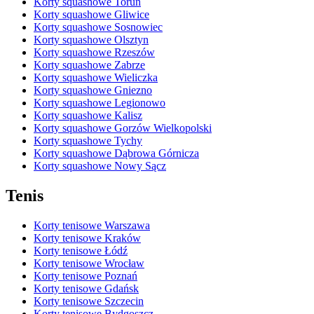
Korty squashowe Toruń
Korty squashowe Gliwice
Korty squashowe Sosnowiec
Korty squashowe Olsztyn
Korty squashowe Rzeszów
Korty squashowe Zabrze
Korty squashowe Wieliczka
Korty squashowe Gniezno
Korty squashowe Legionowo
Korty squashowe Kalisz
Korty squashowe Gorzów Wielkopolski
Korty squashowe Tychy
Korty squashowe Dąbrowa Górnicza
Korty squashowe Nowy Sącz
Tenis
Korty tenisowe Warszawa
Korty tenisowe Kraków
Korty tenisowe Łódź
Korty tenisowe Wrocław
Korty tenisowe Poznań
Korty tenisowe Gdańsk
Korty tenisowe Szczecin
Korty tenisowe Bydgoszcz