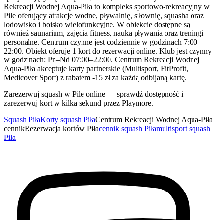
Rekreacji Wodnej Aqua-Piła to kompleks sportowo-rekreacyjny w
Pile oferujący atrakcje wodne, pływalnię, siłownię, squasha oraz
lodowisko i boisko wielofunkcyjne. W obiekcie dostępne są
również saunarium, zajęcia fitness, nauka pływania oraz treningi
personalne. Centrum czynne jest codziennie w godzinach 7:00–
22:00. Obiekt oferuje 1 kort do rezerwacji online. Klub jest czynny
w godzinach: Pn–Nd 07:00–22:00. Centrum Rekreacji Wodnej
Aqua-Piła akceptuje karty partnerskie (Multisport, FitProfit,
Medicover Sport) z rabatem -15 zł za każdą odbijaną kartę.
Zarezerwuj squash w Pile online — sprawdź dostępność i
zarezerwuj kort w kilka sekund przez Playmore.
Squash Piła
Korty squash Piła
Centrum Rekreacji Wodnej Aqua-Piła
cennik
Rezerwacja kortów Piła
cennik squash Piła
multisport squash
Piła