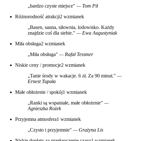
„bardzo czyste miejsce"
— Tom Pił
Różnorodność atrakcji
2 wzmianek
„Basen, sauna, siłownia, lodowisko. Każdy
znajdzie coś dla siebie."
— Ewa Augustyniak
Miła obsługa
2 wzmianek
„Miła obsługa"
— Rafał Tessmer
Niskie ceny / promocje
2 wzmianek
„Tanie środy w wakacje. 6 zł. Za 90 minut."
—
Ernest Tupała
Małe obłożenie / spokój
1 wzmianek
„Ranki są wspaniałe, małe obłożenie"
—
Agnieszka Rożek
Przyjemna atmosfera
1 wzmianek
„Czysto i przyjemnie"
— Grażyna Lis
Niskie dopłaty za przekroczenie czasu
1 wzmianek