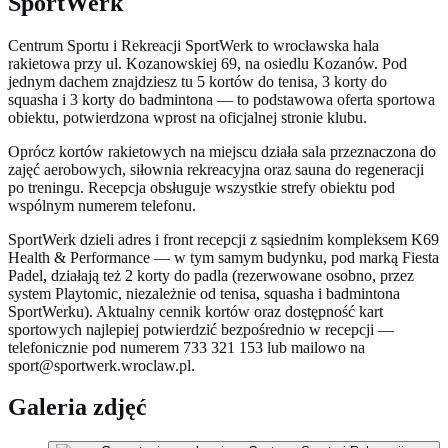
SportWerk
Centrum Sportu i Rekreacji SportWerk to wrocławska hala
rakietowa przy ul. Kozanowskiej 69, na osiedlu Kozanów. Pod
jednym dachem znajdziesz tu 5 kortów do tenisa, 3 korty do
squasha i 3 korty do badmintona — to podstawowa oferta sportowa
obiektu, potwierdzona wprost na oficjalnej stronie klubu.
Oprócz kortów rakietowych na miejscu działa sala przeznaczona do
zajęć aerobowych, siłownia rekreacyjna oraz sauna do regeneracji
po treningu. Recepcja obsługuje wszystkie strefy obiektu pod
wspólnym numerem telefonu.
SportWerk dzieli adres i front recepcji z sąsiednim kompleksem K69
Health & Performance — w tym samym budynku, pod marką Fiesta
Padel, działają też 2 korty do padla (rezerwowane osobno, przez
system Playtomic, niezależnie od tenisa, squasha i badmintona
SportWerku). Aktualny cennik kortów oraz dostępność kart
sportowych najlepiej potwierdzić bezpośrednio w recepcji —
telefonicznie pod numerem 733 321 153 lub mailowo na
sport@sportwerk.wroclaw.pl
.
Galeria zdjęć