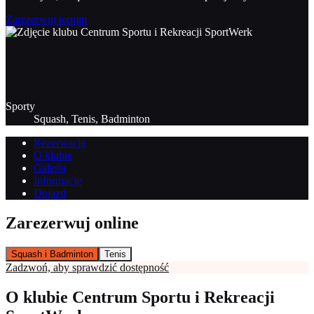
Zarezerwuj termin
Sporty
Squash, Tenis, Badminton
Rezerwacja
O klubie
Galeria
Informacje
Dojazd
Zarezerwuj online
Squash i Badminton
Tenis
Zadzwoń, aby sprawdzić dostępność
O klubie Centrum Sportu i Rekreacji