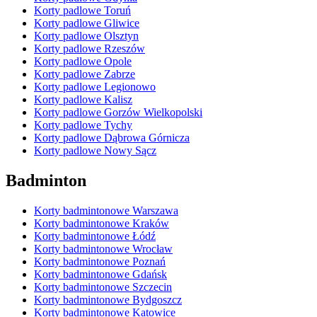
Korty padlowe Toruń
Korty padlowe Gliwice
Korty padlowe Olsztyn
Korty padlowe Rzeszów
Korty padlowe Opole
Korty padlowe Zabrze
Korty padlowe Legionowo
Korty padlowe Kalisz
Korty padlowe Gorzów Wielkopolski
Korty padlowe Tychy
Korty padlowe Dąbrowa Górnicza
Korty padlowe Nowy Sącz
Badminton
Korty badmintonowe Warszawa
Korty badmintonowe Kraków
Korty badmintonowe Łódź
Korty badmintonowe Wrocław
Korty badmintonowe Poznań
Korty badmintonowe Gdańsk
Korty badmintonowe Szczecin
Korty badmintonowe Bydgoszcz
Korty badmintonowe Katowice