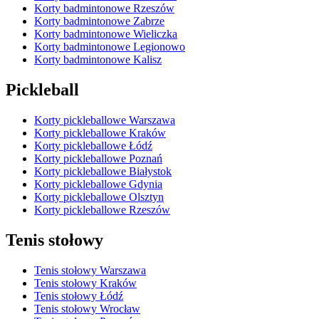
Korty badmintonowe Rzeszów
Korty badmintonowe Zabrze
Korty badmintonowe Wieliczka
Korty badmintonowe Legionowo
Korty badmintonowe Kalisz
Pickleball
Korty pickleballowe Warszawa
Korty pickleballowe Kraków
Korty pickleballowe Łódź
Korty pickleballowe Poznań
Korty pickleballowe Białystok
Korty pickleballowe Gdynia
Korty pickleballowe Olsztyn
Korty pickleballowe Rzeszów
Tenis stołowy
Tenis stołowy Warszawa
Tenis stołowy Kraków
Tenis stołowy Łódź
Tenis stołowy Wrocław