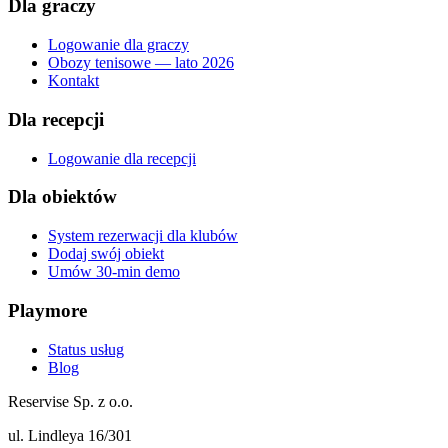
Dla graczy
Logowanie dla graczy
Obozy tenisowe — lato 2026
Kontakt
Dla recepcji
Logowanie dla recepcji
Dla obiektów
System rezerwacji dla klubów
Dodaj swój obiekt
Umów 30-min demo
Playmore
Status usług
Blog
Reservise Sp. z o.o.
ul. Lindleya 16/301