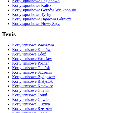
Korty squashowe Legionowo
Korty squashowe Kalisz
Korty squashowe Gorzów Wielkopolski
Korty squashowe Tychy
Korty squashowe Dąbrowa Górnicza
Korty squashowe Nowy Sącz
Tenis
Korty tenisowe Warszawa
Korty tenisowe Kraków
Korty tenisowe Łódź
Korty tenisowe Wrocław
Korty tenisowe Poznań
Korty tenisowe Gdańsk
Korty tenisowe Szczecin
Korty tenisowe Bydgoszcz
Korty tenisowe Białystok
Korty tenisowe Katowice
Korty tenisowe Gdynia
Korty tenisowe Toruń
Korty tenisowe Gliwice
Korty tenisowe Olsztyn
Korty tenisowe Rzeszów