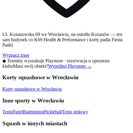
Ul. Kozanowska 69 we Wrocławiu, na osiedlu Kozanów — ten
sam budynek co K69 Health & Performance i korty padla Fiesta
Padel.
Wyznacz trasę
◆
Terminy wyszukuje Playmore · rezerwacja u operatora
klubu
Masz swój obiekt?
Wypróbuj Playmore
→
Korty squashowe w Wrocławiu
Korty squashowe w Wrocławiu
Inne sporty w Wrocławiu
Tenis
Padel
Badminton
Pickleball
Tenis stołowy
Squash w innych miastach