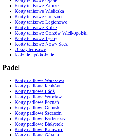
Korty tenisowe Opole
Korty tenisowe Zabrze
Korty tenisowe Wieliczka
Korty tenisowe Gniezno
Korty tenisowe Legionowo
Korty tenisowe Kalisz
Korty tenisowe Gorzów Wielkopolski
Korty tenisowe Tychy
Korty tenisowe Nowy Sącz
Obozy tenisowe
Kolonie i półkolonie
Padel
Korty padlowe Warszawa
Korty padlowe Kraków
Korty padlowe Łódź
Korty padlowe Wrocław
Korty padlowe Poznań
Korty padlowe Gdańsk
Korty padlowe Szczecin
Korty padlowe Bydgoszcz
Korty padlowe Białystok
Korty padlowe Katowice
Korty padlowe Gdynia