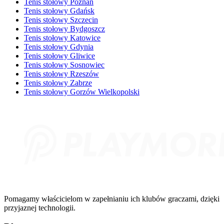
Tenis stołowy Poznań
Tenis stołowy Gdańsk
Tenis stołowy Szczecin
Tenis stołowy Bydgoszcz
Tenis stołowy Katowice
Tenis stołowy Gdynia
Tenis stołowy Gliwice
Tenis stołowy Sosnowiec
Tenis stołowy Rzeszów
Tenis stołowy Zabrze
Tenis stołowy Gorzów Wielkopolski
Pomagamy właścicielom w zapełnianiu ich klubów graczami, dzięki
przyjaznej technologii.