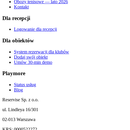
Obozy tenisowe — lato 2026
Kontakt
Dla recepcji
Logowanie dla recepcji
Dla obiektów
System rezerwacji dla klubów
Dodaj swój obiekt
Umów 30-min demo
Playmore
Status usług
Blog
Reservise Sp. z o.o.
ul. Lindleya 16/301
02-013 Warszawa
KRS: 0000522272