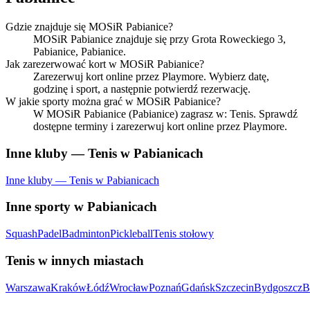
Gdzie znajduje się MOSiR Pabianice?
MOSiR Pabianice znajduje się przy Grota Roweckiego 3,
Pabianice, Pabianice.
Jak zarezerwować kort w MOSiR Pabianice?
Zarezerwuj kort online przez Playmore. Wybierz datę,
godzinę i sport, a następnie potwierdź rezerwację.
W jakie sporty można grać w MOSiR Pabianice?
W MOSiR Pabianice (Pabianice) zagrasz w: Tenis. Sprawdź
dostępne terminy i zarezerwuj kort online przez Playmore.
Inne kluby — Tenis w Pabianicach
Inne kluby — Tenis w Pabianicach
Inne sporty w Pabianicach
Squash
Padel
Badminton
Pickleball
Tenis stołowy
Tenis w innych miastach
Warszawa
Kraków
Łódź
Wrocław
Poznań
Gdańsk
Szczecin
Bydgoszcz
B