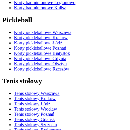
Korty badmintonowe Legionowo
Korty badmintonowe Kalisz
Pickleball
Korty pickleballowe Warszawa
Korty pickleballowe Kraków
Korty pickleballowe Łódź
Korty pickleballowe Poznań
Korty pickleballowe Białystok
Korty pickleballowe Gdynia
Korty pickleballowe Olsztyn
Korty pickleballowe Rzeszów
Tenis stołowy
Tenis stołowy Warszawa
Tenis stołowy Kraków
Tenis stołowy Łódź
Tenis stołowy Wrocław
Tenis stołowy Poznań
Tenis stołowy Gdańsk
Tenis stołowy Szczecin
Tenis stołowy Bydgoszcz