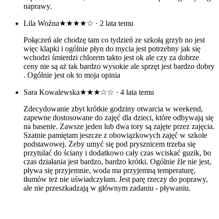
naprawy.
Lila Woźna
★★★★☆
· 2 lata temu
Połączeń ale chodzę tam co tydzień ze szkołą grzyb no jest
więc klapki i ogólnie płyn do mycia jest potrzebny jak się
wchodzi śmierdzi chlorem takto jest ok ale czy za dobrze
ceny nie są aż tak bardzo wysokie ale sprzęt jest bardzo dobry
. Ogólnie jest ok to moja opinia
Sara Kowalewska
★★★☆☆
· 4 lata temu
Zdecydowanie zbyt krótkie godziny otwarcia w weekend,
zapewne dostosowane do zajęć dla dzieci, które odbywają się
na basenie. Zawsze jeden lub dwa tory są zajęte przez zajęcia.
Szatnie pamiętam jeszcze z obowiązkowych zajęć w szkole
podstawowej. Żeby umyć się pod prysznicem trzeba się
przytulać do ściany i dodatkowo cały czas wciskać guzik, bo
czas działania jest bardzo, bardzo krótki. Ogólnie źle nie jest,
pływa się przyjemnie, woda ma przyjemną temperaturę,
tłumów też nie uświadczyłam. Jest parę rzeczy do poprawy,
ale nie przeszkadzają w głównym zadaniu - pływaniu.