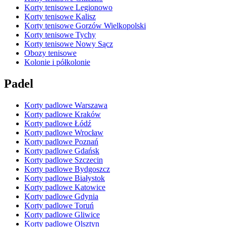
Korty tenisowe Legionowo
Korty tenisowe Kalisz
Korty tenisowe Gorzów Wielkopolski
Korty tenisowe Tychy
Korty tenisowe Nowy Sącz
Obozy tenisowe
Kolonie i półkolonie
Padel
Korty padlowe Warszawa
Korty padlowe Kraków
Korty padlowe Łódź
Korty padlowe Wrocław
Korty padlowe Poznań
Korty padlowe Gdańsk
Korty padlowe Szczecin
Korty padlowe Bydgoszcz
Korty padlowe Białystok
Korty padlowe Katowice
Korty padlowe Gdynia
Korty padlowe Toruń
Korty padlowe Gliwice
Korty padlowe Olsztyn