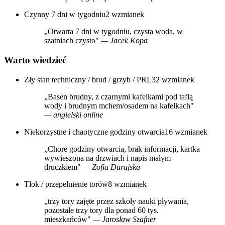
Czynny 7 dni w tygodniu
2 wzmianek
„Otwarta 7 dni w tygodniu, czysta woda, w
szatniach czysto"
— Jacek Kopa
Warto wiedzieć
Zły stan techniczny / brud / grzyb / PRL
32 wzmianek
„Basen brudny, z czarnymi kafelkami pod taflą
wody i brudnym mchem/osadem na kafelkach"
— angielski online
Niekorzystne i chaotyczne godziny otwarcia
16 wzmianek
„Chore godziny otwarcia, brak informacji, kartka
wywieszona na drzwiach i napis małym
druczkiem"
— Zofia Durajska
Tłok / przepełnienie torów
8 wzmianek
„trzy tory zajęte przez szkoły nauki pływania,
pozostałe trzy tory dla ponad 60 tys.
mieszkańców"
— Jarosław Szafner