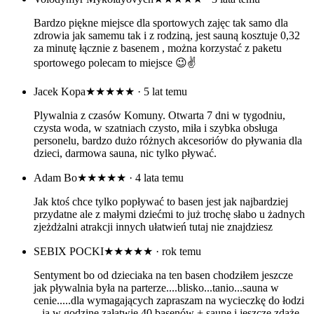
Bardzo piękne miejsce dla sportowych zajęc tak samo dla
zdrowia jak samemu tak i z rodziną, jest sauną kosztuje 0,32
za minutę łącznie z basenem , można korzystać z paketu
sportowego polecam to miejsce 😉✌️
Jacek Kopa
★★★★★
· 5 lat temu
Plywalnia z czasów Komuny. Otwarta 7 dni w tygodniu,
czysta woda, w szatniach czysto, miła i szybka obsługa
personelu, bardzo dużo różnych akcesoriów do pływania dla
dzieci, darmowa sauna, nic tylko pływać.
Adam Bo
★★★★★
· 4 lata temu
Jak ktoś chce tylko popływać to basen jest jak najbardziej
przydatne ale z małymi dziećmi to już trochę słabo u żadnych
zjeżdżalni atrakcji innych ułatwień tutaj nie znajdziesz
SEBIX POCKI
★★★★★
· rok temu
Sentyment bo od dzieciaka na ten basen chodziłem jeszcze
jak pływalnia była na parterze....blisko...tanio...sauna w
cenie.....dla wymagających zapraszam na wycieczkę do łodzi
...ja w godzinę załatwie 40 basenów + saunę i jeszcze zdąże