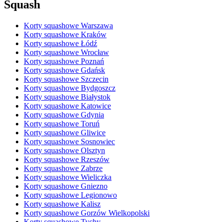
Squash
Korty squashowe Warszawa
Korty squashowe Kraków
Korty squashowe Łódź
Korty squashowe Wrocław
Korty squashowe Poznań
Korty squashowe Gdańsk
Korty squashowe Szczecin
Korty squashowe Bydgoszcz
Korty squashowe Białystok
Korty squashowe Katowice
Korty squashowe Gdynia
Korty squashowe Toruń
Korty squashowe Gliwice
Korty squashowe Sosnowiec
Korty squashowe Olsztyn
Korty squashowe Rzeszów
Korty squashowe Zabrze
Korty squashowe Wieliczka
Korty squashowe Gniezno
Korty squashowe Legionowo
Korty squashowe Kalisz
Korty squashowe Gorzów Wielkopolski
Korty squashowe Tychy