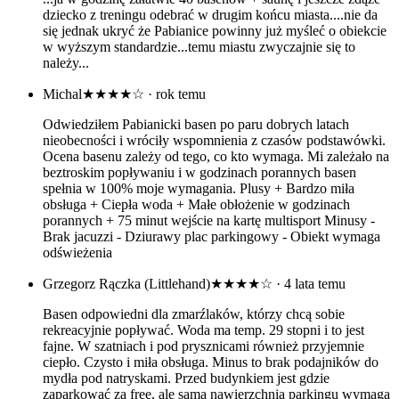
dziecko z treningu odebrać w drugim końcu miasta....nie da
się jednak ukryć że Pabianice powinny już myśleć o obiekcie
w wyższym standardzie...temu miastu zwyczajnie się to
należy...
Michal
★★★★☆
· rok temu
Odwiedziłem Pabianicki basen po paru dobrych latach
nieobecności i wróciły wspomnienia z czasów podstawówki.
Ocena basenu zależy od tego, co kto wymaga. Mi zależało na
beztroskim popływaniu i w godzinach porannych basen
spełnia w 100% moje wymagania. Plusy + Bardzo miła
obsługa + Ciepła woda + Małe obłożenie w godzinach
porannych + 75 minut wejście na kartę multisport Minusy -
Brak jacuzzi - Dziurawy plac parkingowy - Obiekt wymaga
odświeżenia
Grzegorz Rączka (Littlehand)
★★★★☆
· 4 lata temu
Basen odpowiedni dla zmarźlaków, którzy chcą sobie
rekreacyjnie popływać. Woda ma temp. 29 stopni i to jest
fajne. W szatniach i pod prysznicami również przyjemnie
ciepło. Czysto i miła obsługa. Minus to brak podajników do
mydła pod natryskami. Przed budynkiem jest gdzie
zaparkować za free, ale sama nawierzchnia parkingu wymaga