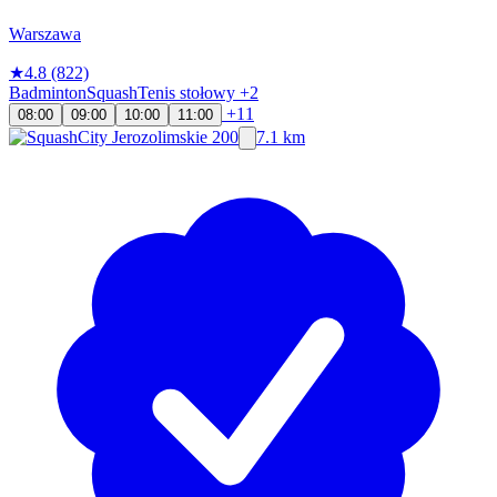
Warszawa
★
4.8
(822)
Badminton
Squash
Tenis stołowy
+2
+11
08:00
09:00
10:00
11:00
7.1 km