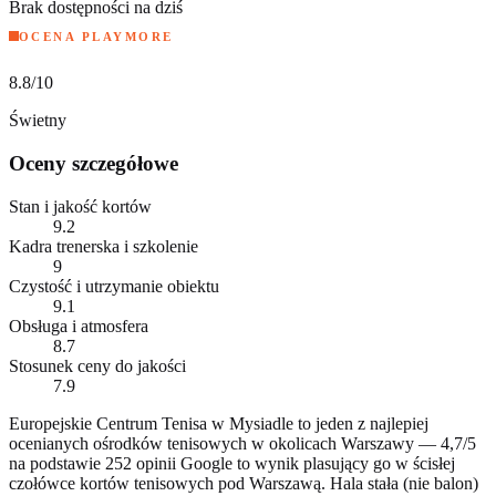
Brak dostępności na dziś
OCENA PLAYMORE
8.8
/10
Świetny
Oceny szczegółowe
Stan i jakość kortów
9.2
Kadra trenerska i szkolenie
9
Czystość i utrzymanie obiektu
9.1
Obsługa i atmosfera
8.7
Stosunek ceny do jakości
7.9
Europejskie Centrum Tenisa w Mysiadle to jeden z najlepiej
ocenianych ośrodków tenisowych w okolicach Warszawy — 4,7/5
na podstawie 252 opinii Google to wynik plasujący go w ścisłej
czołówce kortów tenisowych pod Warszawą. Hala stała (nie balon)