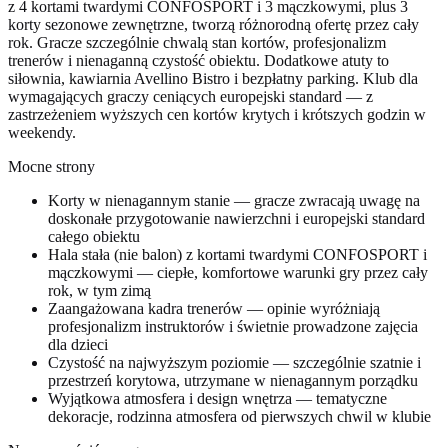
z 4 kortami twardymi CONFOSPORT i 3 mączkowymi, plus 3
korty sezonowe zewnętrzne, tworzą różnorodną ofertę przez cały
rok. Gracze szczególnie chwalą stan kortów, profesjonalizm
trenerów i nienaganną czystość obiektu. Dodatkowe atuty to
siłownia, kawiarnia Avellino Bistro i bezpłatny parking. Klub dla
wymagających graczy ceniących europejski standard — z
zastrzeżeniem wyższych cen kortów krytych i krótszych godzin w
weekendy.
Mocne strony
Korty w nienagannym stanie — gracze zwracają uwagę na
doskonałe przygotowanie nawierzchni i europejski standard
całego obiektu
Hala stała (nie balon) z kortami twardymi CONFOSPORT i
mączkowymi — ciepłe, komfortowe warunki gry przez cały
rok, w tym zimą
Zaangażowana kadra trenerów — opinie wyróżniają
profesjonalizm instruktorów i świetnie prowadzone zajęcia
dla dzieci
Czystość na najwyższym poziomie — szczególnie szatnie i
przestrzeń korytowa, utrzymane w nienagannym porządku
Wyjątkowa atmosfera i design wnętrza — tematyczne
dekoracje, rodzinna atmosfera od pierwszych chwil w klubie