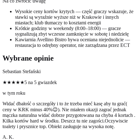
Na co zwrócić uwagę
Wysokie ceny kortów krytych — część graczy wskazuje, że
stawki są wyraźnie wyższe niż w Krakowie i innych
miastach; klub tłumaczy to kosztami energii
Krótkie godziny w weekendy (8:00–18:00) — gracze
sygnalizują zbyt wczesne zamknięcie w sobotę i niedzielę
Kawiarnia Avellino Bistro bywa oceniana niejednolicie —
restauracja to odrębny operator, nie zarządzana przez ECT
Wybrane opinie
Sebastian Stefański
★★★★★
5 na 5 gwiazdek
w tym roku
Widać dbałość o szczegóły i to że trzeba mieć kasę aby tu grać(
ceny w KRK minus 40%😉). Nie miałem okazji zagrać jednak
mączka naturalna widać dobrze przygotowana na chyba 4 kortach .
Kilka kortów hard w środku. Deszcz tu nie zagości.Oczywiscie
toalety i prysznice top. Obiekt zasługuje na wysoka notę.
A. K.