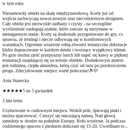
w tym roku
Niesamowity obiekt na skalę międzynarodową. Korty już od
wejścia zachwycają nowoczesnym oraz niecodziennym designem.
Cały obiekt jest niezwykle zadbany i czysty - na szczególne
wyróżnienie zasługują szatnie, które zawsze są utrzymane w
nienagannym stanie. Korty są doskonale przygotowane do gry, co
sprawia, że treningi i mecze odbywają się w komfortowych
warunkach. Ogromne wrażenie robią również tematyczne dekoracje
klubu dopracowane w każdym detalu i tworzące wyjątkowy klimat.
Po grze można zjeść przepyszny lunch lub napić się kawy w pięknej
restauracji znajdującej się na terenie obiektu. Dodatkowym atutem
jest rodzinna, ciepła atmosfera, którą czuć od razu po przekroczeniu
progu. Zdecydowanie miejsce warte polecenia!🎾🩷
Ania Stanecka
★★★★★
5 na 5 gwiazdek
3 lata temu
Usytuowane w cudownym miejscu. Wokół pole, śpiewają ptaki i
można spacerować. Cieszyć się otaczającą naturą. Nad głową
samoloty w drodze na południe Europy. Robi wrażenie. Ja podczas
codziennego spaceru z pieskiem doliczam się 15-20. Uwielbiam to...