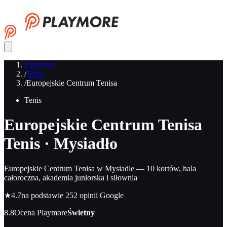
Playmore
/
Tenis
/
Europejskie Centrum Tenisa
Tenis
Europejskie Centrum Tenisa
Tenis · Mysiadło
Europejskie Centrum Tenisa w Mysiadle — 10 kortów, hala
całoroczna, akademia juniorska i siłownia
★
4.7
na podstawie 252 opinii Google
8.8
Ocena Playmore
Świetny