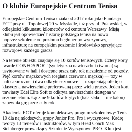
O klubie Europejskie Centrum Tenisa
Europejskie Centrum Tenisa działa od 2017 roku jako Fundacja
ECT przy ul. Topolowej 29 w Mysiadle, tuż przy ul. Puławskiej, w
odległości kilkunastu kilometrów od centrum Warszawy. Misją
klubu jest opowiedzieć historię polskiego tenisa na nowo —
poprzez szkolenie od poziomu beginner po wyczynowy,
infrastrukturę na europejskim poziomie i środowisko sprzyjające
rozwojowi każdego gracza.
Na terenie obiektu znajduje się 10 kortów tenisowych. Cztery korty
twarde CONFOSPORT (syntetyczna nawierzchnia twarda) są
usytuowane w hali i dostępne przez cały rok niezależnie od pogody.
Pięć kortów mączkowych (ceglana czerwona mączka) — trzy w
hali całorocznej i dwa odkryte sezonowe — uzupełniają ofertę o
klasyczną nawierzchnię preferowaną przez wielu graczy. Jeden kort
trawiasty Edel Elite Soft to odkryta nawierzchnia dostępna w
sezonie letnim. Łącznie 9 kortów krytych (hala stała — nie balon)
zapewnia grę przez cały rok.
Akademia ECT oferuje kompleksowy program szkoleniowy: Tenis
10 dla najmłodszych, grupy Junior Pro, Pro i wyczynowe. Kadrę
tworzy 13 trenerów i instruktorów, w tym Head Coach Max
Steinberger prowadzący Szkolenie Wyczynowe PRO. Klub jest