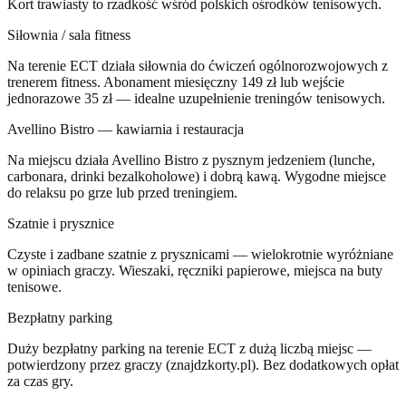
Kort trawiasty to rzadkość wśród polskich ośrodków tenisowych.
Siłownia / sala fitness
Na terenie ECT działa siłownia do ćwiczeń ogólnorozwojowych z
trenerem fitness. Abonament miesięczny 149 zł lub wejście
jednorazowe 35 zł — idealne uzupełnienie treningów tenisowych.
Avellino Bistro — kawiarnia i restauracja
Na miejscu działa Avellino Bistro z pysznym jedzeniem (lunche,
carbonara, drinki bezalkoholowe) i dobrą kawą. Wygodne miejsce
do relaksu po grze lub przed treningiem.
Szatnie i prysznice
Czyste i zadbane szatnie z prysznicami — wielokrotnie wyróżniane
w opiniach graczy. Wieszaki, ręczniki papierowe, miejsca na buty
tenisowe.
Bezpłatny parking
Duży bezpłatny parking na terenie ECT z dużą liczbą miejsc —
potwierdzony przez graczy (znajdzkorty.pl). Bez dodatkowych opłat
za czas gry.