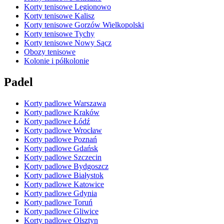
Korty tenisowe Legionowo
Korty tenisowe Kalisz
Korty tenisowe Gorzów Wielkopolski
Korty tenisowe Tychy
Korty tenisowe Nowy Sącz
Obozy tenisowe
Kolonie i półkolonie
Padel
Korty padlowe Warszawa
Korty padlowe Kraków
Korty padlowe Łódź
Korty padlowe Wrocław
Korty padlowe Poznań
Korty padlowe Gdańsk
Korty padlowe Szczecin
Korty padlowe Bydgoszcz
Korty padlowe Białystok
Korty padlowe Katowice
Korty padlowe Gdynia
Korty padlowe Toruń
Korty padlowe Gliwice
Korty padlowe Olsztyn