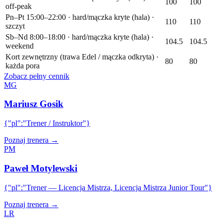
100
100
off-peak
Pn–Pt 15:00–22:00 · hard/mączka kryte (hala) ·
110
110
szczyt
Sb–Nd 8:00–18:00 · hard/mączka kryte (hala) ·
104.5
104.5
weekend
Kort zewnętrzny (trawa Edel / mączka odkryta) ·
80
80
każda pora
Zobacz pełny cennik
MG
Mariusz Gosik
{"pl":"Trener / Instruktor"}
Poznaj trenera →
PM
Paweł Motylewski
{"pl":"Trener — Licencja Mistrza, Licencja Mistrza Junior Tour"}
Poznaj trenera →
LR