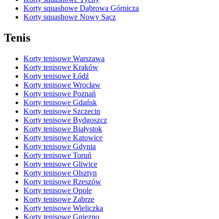
Korty squashowe Dąbrowa Górnicza
Korty squashowe Nowy Sącz
Tenis
Korty tenisowe Warszawa
Korty tenisowe Kraków
Korty tenisowe Łódź
Korty tenisowe Wrocław
Korty tenisowe Poznań
Korty tenisowe Gdańsk
Korty tenisowe Szczecin
Korty tenisowe Bydgoszcz
Korty tenisowe Białystok
Korty tenisowe Katowice
Korty tenisowe Gdynia
Korty tenisowe Toruń
Korty tenisowe Gliwice
Korty tenisowe Olsztyn
Korty tenisowe Rzeszów
Korty tenisowe Opole
Korty tenisowe Zabrze
Korty tenisowe Wieliczka
Korty tenisowe Gniezno