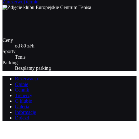
Zarezerwuj termin
Ceny
od 80 zł/h
Sporty
Tenis
Parking
Bezpłatny parking
Rezerwacja
Opinie
Cennik
Trenerzy
O klubie
Galeria
Informacje
Dojazd