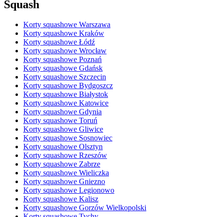
Squash
Korty squashowe Warszawa
Korty squashowe Kraków
Korty squashowe Łódź
Korty squashowe Wrocław
Korty squashowe Poznań
Korty squashowe Gdańsk
Korty squashowe Szczecin
Korty squashowe Bydgoszcz
Korty squashowe Białystok
Korty squashowe Katowice
Korty squashowe Gdynia
Korty squashowe Toruń
Korty squashowe Gliwice
Korty squashowe Sosnowiec
Korty squashowe Olsztyn
Korty squashowe Rzeszów
Korty squashowe Zabrze
Korty squashowe Wieliczka
Korty squashowe Gniezno
Korty squashowe Legionowo
Korty squashowe Kalisz
Korty squashowe Gorzów Wielkopolski
Korty squashowe Tychy