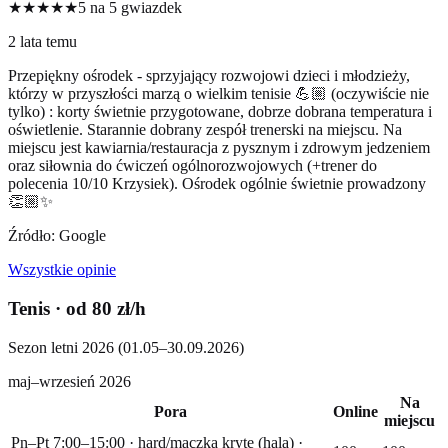
★★★★★
5 na 5 gwiazdek
2 lata temu
Przepiękny ośrodek - sprzyjający rozwojowi dzieci i młodzieży,
którzy w przyszłości marzą o wielkim tenisie 💪🏼 (oczywiście nie
tylko) : korty świetnie przygotowane, dobrze dobrana temperatura i
oświetlenie. Starannie dobrany zespół trenerski na miejscu. Na
miejscu jest kawiarnia/restauracja z pysznym i zdrowym jedzeniem
oraz siłownia do ćwiczeń ogólnorozwojowych (+trener do
polecenia 10/10 Krzysiek). Ośrodek ogólnie świetnie prowadzony
👏🏼✨
Źródło: Google
Wszystkie opinie
Tenis
· od 80 zł/h
Sezon letni 2026 (01.05–30.09.2026)
maj–wrzesień 2026
Na
Pora
Online
miejscu
Pn–Pt 7:00–15:00 · hard/mączka kryte (hala) ·