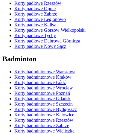
Korty padlowe Rzeszów
Korty padlowe Opole
Korty padlowe Zabrze
Korty padlowe Legionowo
Korty padlowe Kalisz
Korty padlowe Gorzów Wielkopolski
Korty padlowe Tychy
Korty padlowe Dąbrowa Górnicza
Korty padlowe Nowy Sącz
Badminton
Korty badmintonowe Warszawa
Korty badmintonowe Kraków
Korty badmintonowe Łódź
Korty badmintonowe Wrocław
Korty badmintonowe Poznań
Korty badmintonowe Gdańsk
Korty badmintonowe Szczecin
Korty badmintonowe Bydgoszcz
Korty badmintonowe Katowice
Korty badmintonowe Rzeszów
Korty badmintonowe Zabrze
Korty badmintonowe Wieliczka