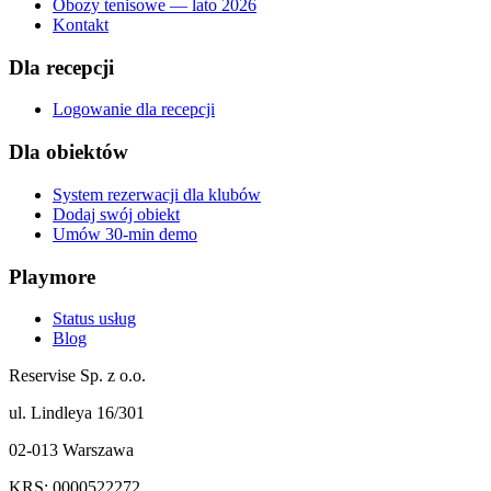
Obozy tenisowe — lato 2026
Kontakt
Dla recepcji
Logowanie dla recepcji
Dla obiektów
System rezerwacji dla klubów
Dodaj swój obiekt
Umów 30-min demo
Playmore
Status usług
Blog
Reservise Sp. z o.o.
ul. Lindleya 16/301
02-013 Warszawa
KRS: 0000522272