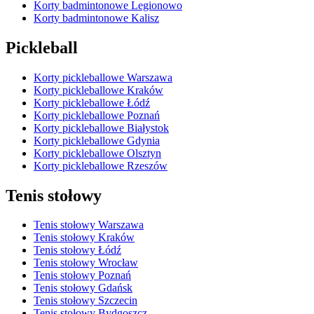
Korty badmintonowe Legionowo
Korty badmintonowe Kalisz
Pickleball
Korty pickleballowe Warszawa
Korty pickleballowe Kraków
Korty pickleballowe Łódź
Korty pickleballowe Poznań
Korty pickleballowe Białystok
Korty pickleballowe Gdynia
Korty pickleballowe Olsztyn
Korty pickleballowe Rzeszów
Tenis stołowy
Tenis stołowy Warszawa
Tenis stołowy Kraków
Tenis stołowy Łódź
Tenis stołowy Wrocław
Tenis stołowy Poznań
Tenis stołowy Gdańsk
Tenis stołowy Szczecin
Tenis stołowy Bydgoszcz