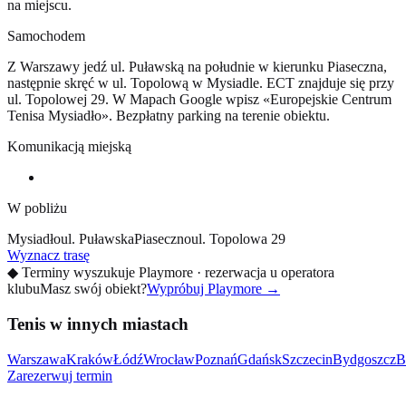
na miejscu.
Samochodem
Z Warszawy jedź ul. Puławską na południe w kierunku Piaseczna,
następnie skręć w ul. Topolową w Mysiadle. ECT znajduje się przy
ul. Topolowej 29. W Mapach Google wpisz «Europejskie Centrum
Tenisa Mysiadło». Bezpłatny parking na terenie obiektu.
Komunikacją miejską
W pobliżu
Mysiadło
ul. Puławska
Piaseczno
ul. Topolowa 29
Wyznacz trasę
◆
Terminy wyszukuje Playmore · rezerwacja u operatora
klubu
Masz swój obiekt?
Wypróbuj Playmore
→
Tenis w innych miastach
Warszawa
Kraków
Łódź
Wrocław
Poznań
Gdańsk
Szczecin
Bydgoszcz
B
Zarezerwuj termin