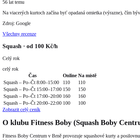
56 lat temu
Na viacerých kurtoch začína byť opadaná omietka (výrazne), čím bývaj
Zdroj: Google
Všechny recenze
Squash
· od 100 Kč/h
Celý rok
celý rok
Čas
Online
Na místě
Squash – Po–Čt 8:00–15:00
110
110
Squash – Po–Čt 15:00–17:00
150
150
Squash – Po–Čt 17:00–20:00
160
160
Squash – Po–Čt 20:00–22:00
100
100
Zobrazit celý ceník
O klubu Fitness Boby (Squash Boby Cent
Fitness Boby Centrum v Brně provozuje squashové kurty a posilovnu v