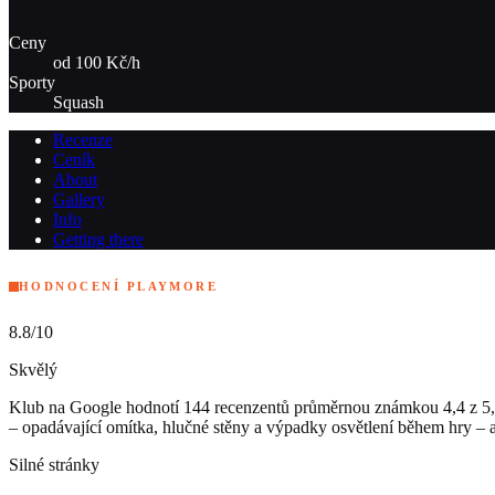
Ceny
od 100 Kč/h
Sporty
Squash
Recenze
Ceník
About
Gallery
Info
Getting there
HODNOCENÍ PLAYMORE
8.8
/10
Skvělý
Klub na Google hodnotí 144 recenzentů průměrnou známkou 4,4 z 5, př
– opadávající omítka, hlučné stěny a výpadky osvětlení během hry – a
Silné stránky