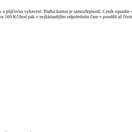
hy a půjčovna vybavení. Platba kartou je samozřejmostí. Ceník squashe 
zba 160 Kč/hod pak v nejžádanějším odpoledním čase v pondělí až čtvrt