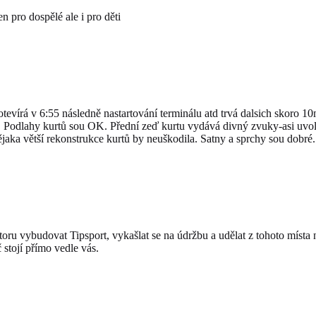
n pro dospělé ale i pro děti
otevírá v 6:55 následně nastartování terminálu atd trvá dalsich skoro 
ry. Podlahy kurtů sou OK. Přední zeď kurtu vydává divný zvuky-asi uv
ějaka větší rekonstrukce kurtů by neuškodila. Satny a sprchy sou dobré.
oru vybudovat Tipsport, vykašlat se na údržbu a udělat z tohoto místa n
 stojí přímo vedle vás.