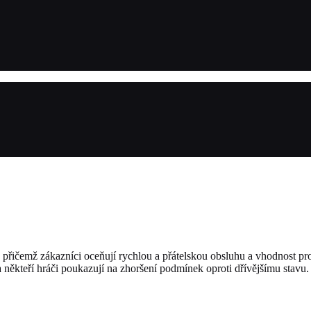
ičemž zákazníci oceňují rychlou a přátelskou obsluhu a vhodnost pro r
 někteří hráči poukazují na zhoršení podmínek oproti dřívějšímu stavu.