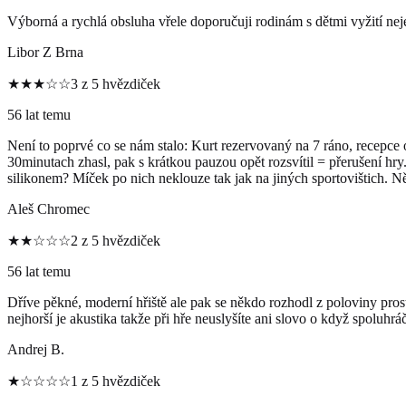
Výborná a rychlá obsluha vřele doporučuji rodinám s dětmi vyžití neje
Libor Z Brna
★★★☆☆
3 z 5 hvězdiček
56 lat temu
Není to poprvé co se nám stalo: Kurt rezervovaný na 7 ráno, recepce 
30minutach zhasl, pak s krátkou pauzou opět rozsvítil = přerušení h
silikonem? Míček po nich neklouze tak jak na jiných sportovištich. N
Aleš Chromec
★★☆☆☆
2 z 5 hvězdiček
56 lat temu
Dříve pěkné, moderní hřiště ale pak se někdo rozhodl z poloviny prost
nejhorší je akustika takže při hře neuslyšíte ani slovo o když spoluhráč
Andrej B.
★☆☆☆☆
1 z 5 hvězdiček