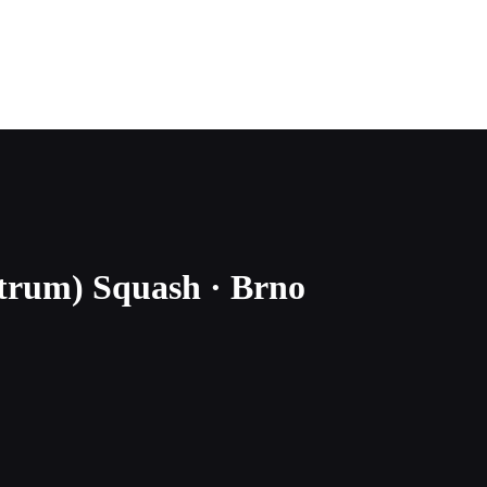
ntrum)
Squash · Brno