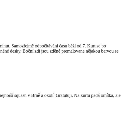
10minut. Samozřejmě odpočítávání času běží od 7. Kurt se po
olněné desky. Boční zdi jsou zděné premalovane nějakou barvou se
ejhorší squash v Brně a okolí. Gratuluji. Na kurtu padá omítka, ale