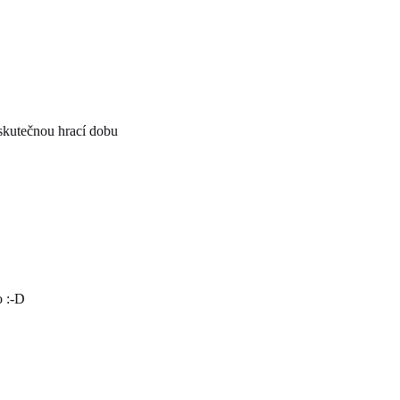
skutečnou hrací dobu
o :-D