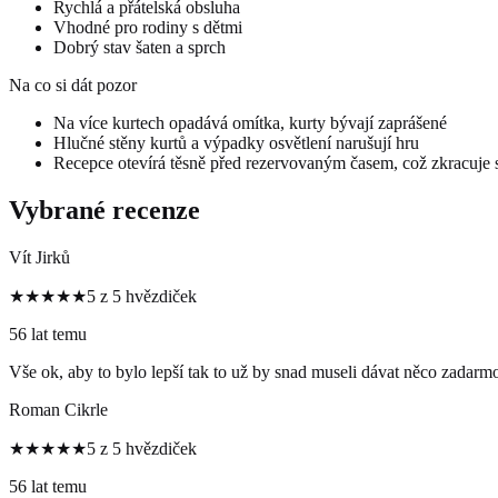
Rychlá a přátelská obsluha
Vhodné pro rodiny s dětmi
Dobrý stav šaten a sprch
Na co si dát pozor
Na více kurtech opadává omítka, kurty bývají zaprášené
Hlučné stěny kurtů a výpadky osvětlení narušují hru
Recepce otevírá těsně před rezervovaným časem, což zkracuje 
Vybrané recenze
Vít Jirků
★★★★★
5 z 5 hvězdiček
56 lat temu
Vše ok, aby to bylo lepší tak to už by snad museli dávat něco zadarm
Roman Cikrle
★★★★★
5 z 5 hvězdiček
56 lat temu