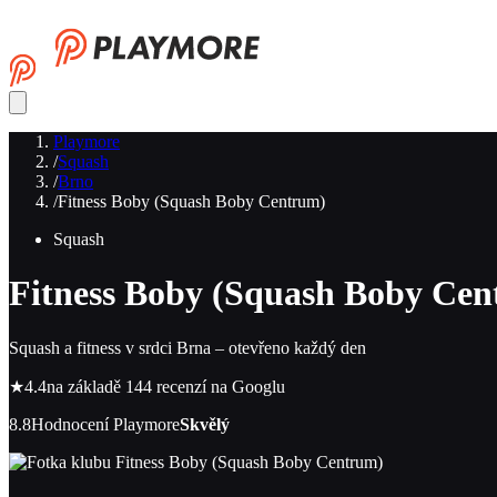
Playmore
/
Squash
/
Brno
/
Fitness Boby (Squash Boby Centrum)
Squash
Fitness Boby (Squash Boby Ce
Squash a fitness v srdci Brna – otevřeno každý den
★
4.4
na základě 144 recenzí na Googlu
8.8
Hodnocení Playmore
Skvělý