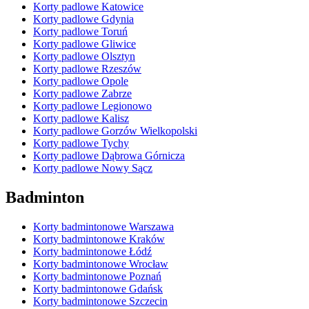
Korty padlowe Katowice
Korty padlowe Gdynia
Korty padlowe Toruń
Korty padlowe Gliwice
Korty padlowe Olsztyn
Korty padlowe Rzeszów
Korty padlowe Opole
Korty padlowe Zabrze
Korty padlowe Legionowo
Korty padlowe Kalisz
Korty padlowe Gorzów Wielkopolski
Korty padlowe Tychy
Korty padlowe Dąbrowa Górnicza
Korty padlowe Nowy Sącz
Badminton
Korty badmintonowe Warszawa
Korty badmintonowe Kraków
Korty badmintonowe Łódź
Korty badmintonowe Wrocław
Korty badmintonowe Poznań
Korty badmintonowe Gdańsk
Korty badmintonowe Szczecin