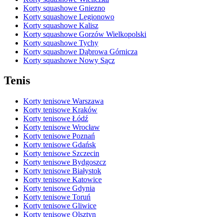
Korty squashowe Gniezno
Korty squashowe Legionowo
Korty squashowe Kalisz
Korty squashowe Gorzów Wielkopolski
Korty squashowe Tychy
Korty squashowe Dąbrowa Górnicza
Korty squashowe Nowy Sącz
Tenis
Korty tenisowe Warszawa
Korty tenisowe Kraków
Korty tenisowe Łódź
Korty tenisowe Wrocław
Korty tenisowe Poznań
Korty tenisowe Gdańsk
Korty tenisowe Szczecin
Korty tenisowe Bydgoszcz
Korty tenisowe Białystok
Korty tenisowe Katowice
Korty tenisowe Gdynia
Korty tenisowe Toruń
Korty tenisowe Gliwice
Korty tenisowe Olsztyn