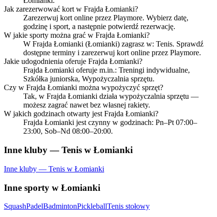
Łomianki.
Jak zarezerwować kort w Frajda Łomianki?
Zarezerwuj kort online przez Playmore. Wybierz datę,
godzinę i sport, a następnie potwierdź rezerwację.
W jakie sporty można grać w Frajda Łomianki?
W Frajda Łomianki (Łomianki) zagrasz w: Tenis. Sprawdź
dostępne terminy i zarezerwuj kort online przez Playmore.
Jakie udogodnienia oferuje Frajda Łomianki?
Frajda Łomianki oferuje m.in.: Treningi indywidualne,
Szkółka juniorska, Wypożyczalnia sprzętu.
Czy w Frajda Łomianki można wypożyczyć sprzęt?
Tak, w Frajda Łomianki działa wypożyczalnia sprzętu —
możesz zagrać nawet bez własnej rakiety.
W jakich godzinach otwarty jest Frajda Łomianki?
Frajda Łomianki jest czynny w godzinach: Pn–Pt 07:00–
23:00, Sob–Nd 08:00–20:00.
Inne kluby — Tenis w Łomianki
Inne kluby — Tenis w Łomianki
Inne sporty w Łomianki
Squash
Padel
Badminton
Pickleball
Tenis stołowy