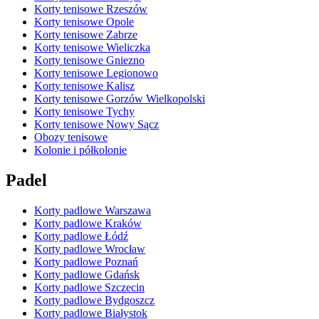
Korty tenisowe Rzeszów
Korty tenisowe Opole
Korty tenisowe Zabrze
Korty tenisowe Wieliczka
Korty tenisowe Gniezno
Korty tenisowe Legionowo
Korty tenisowe Kalisz
Korty tenisowe Gorzów Wielkopolski
Korty tenisowe Tychy
Korty tenisowe Nowy Sącz
Obozy tenisowe
Kolonie i półkolonie
Padel
Korty padlowe Warszawa
Korty padlowe Kraków
Korty padlowe Łódź
Korty padlowe Wrocław
Korty padlowe Poznań
Korty padlowe Gdańsk
Korty padlowe Szczecin
Korty padlowe Bydgoszcz
Korty padlowe Białystok