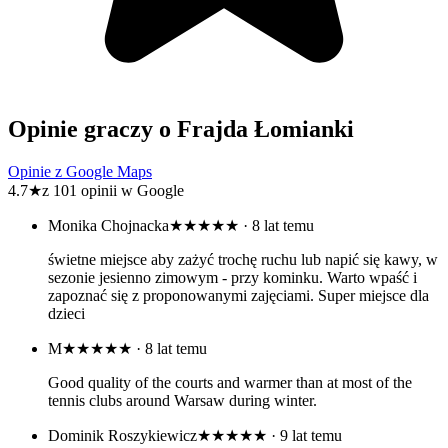
Opinie graczy o Frajda Łomianki
Opinie z Google Maps
4.7
★
z 101 opinii w Google
Monika Chojnacka
★★★★★
· 8 lat temu
świetne miejsce aby zażyć trochę ruchu lub napić się kawy, w
sezonie jesienno zimowym - przy kominku. Warto wpaść i
zapoznać się z proponowanymi zajęciami. Super miejsce dla
dzieci
M
★★★★★
· 8 lat temu
Good quality of the courts and warmer than at most of the
tennis clubs around Warsaw during winter.
Dominik Roszykiewicz
★★★★★
· 9 lat temu