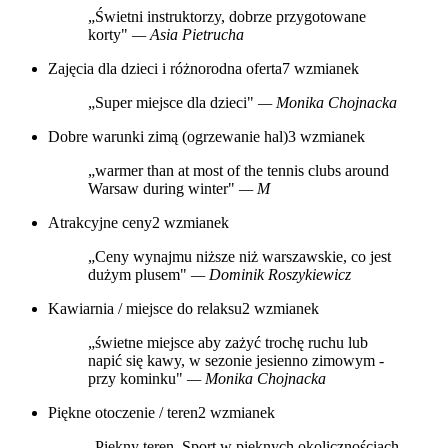
„Świetni instruktorzy, dobrze przygotowane
korty"
— Asia Pietrucha
Zajęcia dla dzieci i różnorodna oferta
7 wzmianek
„Super miejsce dla dzieci"
— Monika Chojnacka
Dobre warunki zimą (ogrzewanie hal)
3 wzmianek
„warmer than at most of the tennis clubs around
Warsaw during winter"
— M
Atrakcyjne ceny
2 wzmianek
„Ceny wynajmu niższe niż warszawskie, co jest
dużym plusem"
— Dominik Roszykiewicz
Kawiarnia / miejsce do relaksu
2 wzmianek
„świetne miejsce aby zażyć trochę ruchu lub
napić się kawy, w sezonie jesienno zimowym -
przy kominku"
— Monika Chojnacka
Piękne otoczenie / teren
2 wzmianek
„Piękny teren. Sport w pięknych okolicznościach