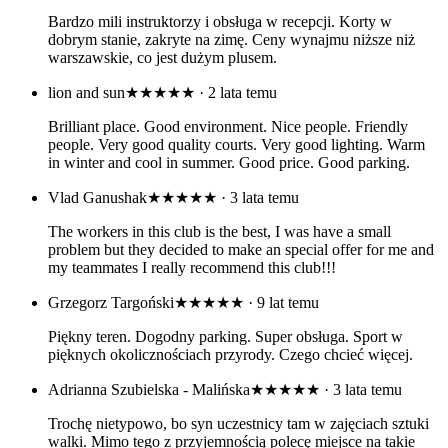
Bardzo mili instruktorzy i obsługa w recepcji. Korty w
dobrym stanie, zakryte na zimę. Ceny wynajmu niższe niż
warszawskie, co jest dużym plusem.
lion and sun
★★★★★
· 2 lata temu
Brilliant place. Good environment. Nice people. Friendly
people. Very good quality courts. Very good lighting. Warm
in winter and cool in summer. Good price. Good parking.
Vlad Ganushak
★★★★★
· 3 lata temu
The workers in this club is the best, I was have a small
problem but they decided to make an special offer for me and
my teammates I really recommend this club!!!
Grzegorz Targoński
★★★★★
· 9 lat temu
Piękny teren. Dogodny parking. Super obsługa. Sport w
pięknych okolicznościach przyrody. Czego chcieć więcej.
Adrianna Szubielska - Malińska
★★★★★
· 3 lata temu
Trochę nietypowo, bo syn uczestnicy tam w zajęciach sztuki
walki. Mimo tego z przyjemnością polecę miejsce na takie