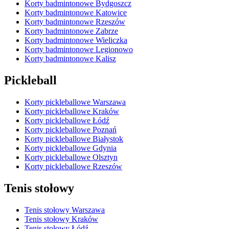
Korty badmintonowe Bydgoszcz
Korty badmintonowe Katowice
Korty badmintonowe Rzeszów
Korty badmintonowe Zabrze
Korty badmintonowe Wieliczka
Korty badmintonowe Legionowo
Korty badmintonowe Kalisz
Pickleball
Korty pickleballowe Warszawa
Korty pickleballowe Kraków
Korty pickleballowe Łódź
Korty pickleballowe Poznań
Korty pickleballowe Białystok
Korty pickleballowe Gdynia
Korty pickleballowe Olsztyn
Korty pickleballowe Rzeszów
Tenis stołowy
Tenis stołowy Warszawa
Tenis stołowy Kraków
Tenis stołowy Łódź