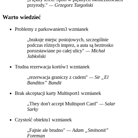
przyrody."
— Grzegorz Targoński
Warto wiedzieć
Problemy z parkowaniem
3 wzmianek
„brakuje miejsc postojowych, szczególnie
podczas różnych imprez, a auta są beztrosko
porozstawiane po całej ulicy"
— Michał
Jabłoński
Trudna rezerwacja kortów
1 wzmianek
„rezerwacja graniczy z cudem"
— Sir „El
Banditos” Bandit
Brak akceptacji karty Multisport
1 wzmianek
„They don't accept Multisport Card"
— Salar
Sarky
Czystość obiektu
1 wzmianek
„Fajnie ale brudno"
— Adam „Smitsonit”
Foreman