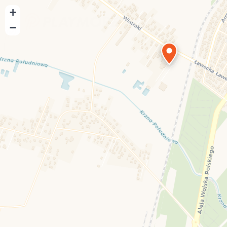
+
−
Playmore