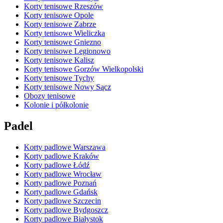
Korty tenisowe Rzeszów
Korty tenisowe Opole
Korty tenisowe Zabrze
Korty tenisowe Wieliczka
Korty tenisowe Gniezno
Korty tenisowe Legionowo
Korty tenisowe Kalisz
Korty tenisowe Gorzów Wielkopolski
Korty tenisowe Tychy
Korty tenisowe Nowy Sącz
Obozy tenisowe
Kolonie i półkolonie
Padel
Korty padlowe Warszawa
Korty padlowe Kraków
Korty padlowe Łódź
Korty padlowe Wrocław
Korty padlowe Poznań
Korty padlowe Gdańsk
Korty padlowe Szczecin
Korty padlowe Bydgoszcz
Korty padlowe Białystok