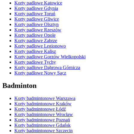
Korty padlowe Katowice
Korty padlowe Gdynia
Korty padlowe Toruń
Korty padlowe Gliwice
Korty padlowe Olsztyn
Korty padlowe Rzeszów
Korty padlowe Opole
Korty padlowe Zabrze
Korty padlowe Legionowo
Korty padlowe Kalisz
Korty padlowe Gorzów Wielkopolski
Korty padlowe Tychy
Korty padlowe Dąbrowa Górnicza
Korty padlowe Nowy Sącz
Badminton
Korty badmintonowe Warszawa
Korty badmintonowe Kraków
Korty badmintonowe Łódź
Korty badmintonowe Wrocław
Korty badmintonowe Poznań
Korty badmintonowe Gdańsk
Korty badmintonowe Szczecin