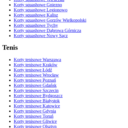
Korty squashowe Gniezno
Korty squashowe Legionowo
Korty squashowe Kalisz
Korty squashowe Gorzów Wielkopolski
Korty squashowe Tychy
Korty squashowe Dąbrowa Górnicza
Korty squashowe Nowy Sącz
Tenis
Korty tenisowe Warszawa
Korty tenisowe Kraków
Korty tenisowe Łódź
Korty tenisowe Wrocław
Korty tenisowe Poznań
Korty tenisowe Gdańsk
Korty tenisowe Szczecin
Korty tenisowe Bydgoszcz
Korty tenisowe Białystok
Korty tenisowe Katowice
Korty tenisowe Gdynia
Korty tenisowe Toruń
Korty tenisowe Gliwice
Korty tenisowe Olsztyn