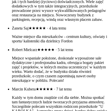
jak i tych bardziej (życiowo) doświadczonych. Wiele zajęć
dodatkowych w tym także integracyjnych, przedszkole
prowadzone przez wysoce wykwalifikowanych pedagogów
oraz restauracja na miejscu. Nowoczesny budynek z
parkingiem, recepcją, windą oraz własnym placem zabaw.
Żaneta Saj
★★★★★
· 4 lata temu
Ważne miejsce dla mieszkańców - centrum kultury, oświaty i
sportu/ kalisteniki dla dzielnicy Fordon
Robert Mielcarz
★★★★★
· 5 lat temu
Miejsce wspaniale położone, doskonale wyposażone sale
dydaktyczne i profesjonalna kadra, oferująca bogaty pakiet
zajęć i projektów, w których można uczestniczyć w każdym
wieku. Warto dodać, że w budynku działa również
przedszkole, o czym czasem zapominają nawet osoby
mieszkające w pobliżu. Polecam!
Marcin Kubera
★★★★★
· 7 lat temu
Każdy w tym domu znajdzie coś dla siebie. Można spotkać
tam fantastycznych ludzie tworzacych przyjazna atmosferę.
Szczególnie polecam wszystkim rodzicom przedszkole "U
KAROLKA" - kameralna grupa dzieci, bardzo dobra opieka.