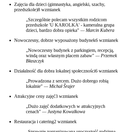
Zajęcia dla dzieci (gimnastyka, angielski, szachy,
przedszkole)
8 wzmianek
„Szczególnie polecam wszystkim rodzicom
przedszkole 'U KAROLKA' - kameralna grupa
dzieci, bardzo dobra opieka"
— Marcin Kubera
Nowoczesny, dobrze wyposażony budynek
6 wzmianek
„Nowoczesny budynek z parkingiem, recepcją,
windą oraz własnym placem zabaw"
— Przemek
Błaszczyk
Działalność dla dobra lokalnej społeczności
6 wzmianek
„Prowadzona z sercem. Dużo dobrego robią
lokalnie"
— Michał Šrajer
Atrakcyjne ceny zajęć
3 wzmianek
„Dużo zajęć dodatkowych w atrakcyjnych
cenach"
— Justyna Kowalkowa
Restauracja i catering
2 wzmianek
„Sprawnie zorganizowana uroczystość rodzinna,