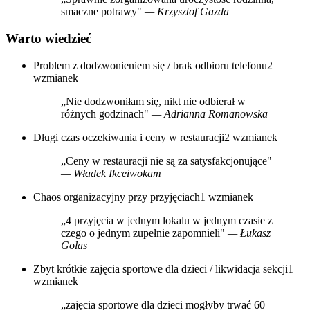
smaczne potrawy"
— Krzysztof Gazda
Warto wiedzieć
Problem z dodzwonieniem się / brak odbioru telefonu
2
wzmianek
„Nie dodzwoniłam się, nikt nie odbierał w
różnych godzinach"
— Adrianna Romanowska
Długi czas oczekiwania i ceny w restauracji
2 wzmianek
„Ceny w restauracji nie są za satysfakcjonujące"
— Władek Ikceiwokam
Chaos organizacyjny przy przyjęciach
1 wzmianek
„4 przyjęcia w jednym lokalu w jednym czasie z
czego o jednym zupełnie zapomnieli"
— Łukasz
Golas
Zbyt krótkie zajęcia sportowe dla dzieci / likwidacja sekcji
1
wzmianek
„zajęcia sportowe dla dzieci mogłyby trwać 60