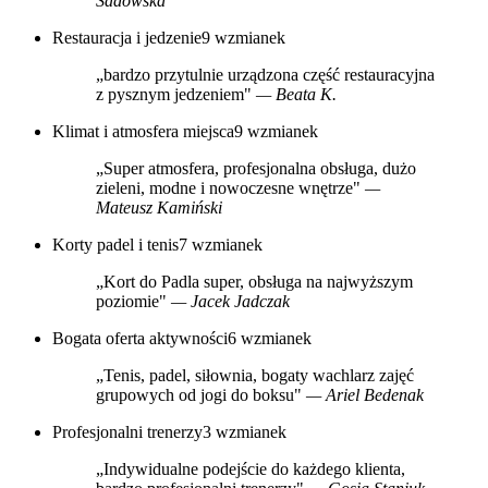
Sadowska
Restauracja i jedzenie
9 wzmianek
„bardzo przytulnie urządzona część restauracyjna
z pysznym jedzeniem"
— Beata K.
Klimat i atmosfera miejsca
9 wzmianek
„Super atmosfera, profesjonalna obsługa, dużo
zieleni, modne i nowoczesne wnętrze"
—
Mateusz Kamiński
Korty padel i tenis
7 wzmianek
„Kort do Padla super, obsługa na najwyższym
poziomie"
— Jacek Jadczak
Bogata oferta aktywności
6 wzmianek
„Tenis, padel, siłownia, bogaty wachlarz zajęć
grupowych od jogi do boksu"
— Ariel Bedenak
Profesjonalni trenerzy
3 wzmianek
„Indywidualne podejście do każdego klienta,