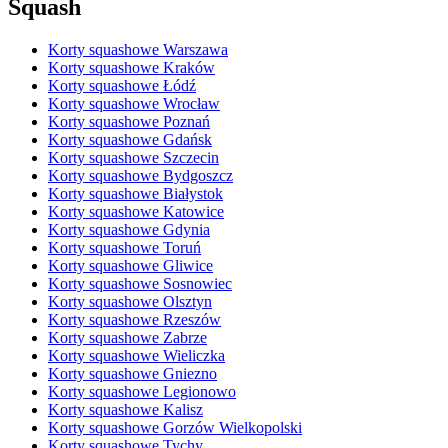
Squash
Korty squashowe Warszawa
Korty squashowe Kraków
Korty squashowe Łódź
Korty squashowe Wrocław
Korty squashowe Poznań
Korty squashowe Gdańsk
Korty squashowe Szczecin
Korty squashowe Bydgoszcz
Korty squashowe Białystok
Korty squashowe Katowice
Korty squashowe Gdynia
Korty squashowe Toruń
Korty squashowe Gliwice
Korty squashowe Sosnowiec
Korty squashowe Olsztyn
Korty squashowe Rzeszów
Korty squashowe Zabrze
Korty squashowe Wieliczka
Korty squashowe Gniezno
Korty squashowe Legionowo
Korty squashowe Kalisz
Korty squashowe Gorzów Wielkopolski
Korty squashowe Tychy