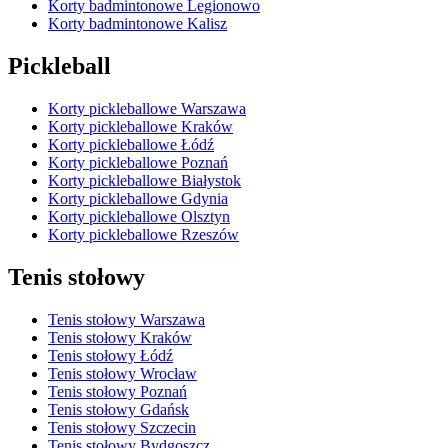
Korty badmintonowe Legionowo
Korty badmintonowe Kalisz
Pickleball
Korty pickleballowe Warszawa
Korty pickleballowe Kraków
Korty pickleballowe Łódź
Korty pickleballowe Poznań
Korty pickleballowe Białystok
Korty pickleballowe Gdynia
Korty pickleballowe Olsztyn
Korty pickleballowe Rzeszów
Tenis stołowy
Tenis stołowy Warszawa
Tenis stołowy Kraków
Tenis stołowy Łódź
Tenis stołowy Wrocław
Tenis stołowy Poznań
Tenis stołowy Gdańsk
Tenis stołowy Szczecin
Tenis stołowy Bydgoszcz