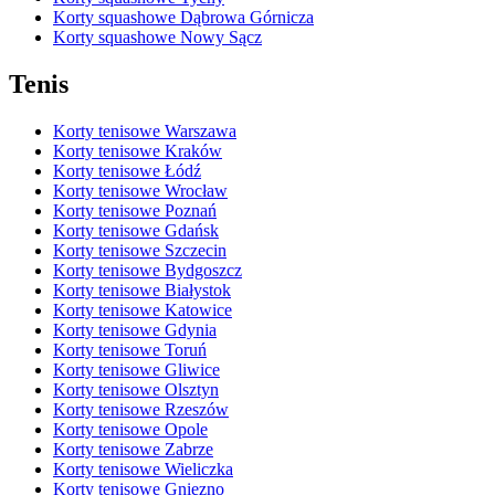
Korty squashowe Dąbrowa Górnicza
Korty squashowe Nowy Sącz
Tenis
Korty tenisowe Warszawa
Korty tenisowe Kraków
Korty tenisowe Łódź
Korty tenisowe Wrocław
Korty tenisowe Poznań
Korty tenisowe Gdańsk
Korty tenisowe Szczecin
Korty tenisowe Bydgoszcz
Korty tenisowe Białystok
Korty tenisowe Katowice
Korty tenisowe Gdynia
Korty tenisowe Toruń
Korty tenisowe Gliwice
Korty tenisowe Olsztyn
Korty tenisowe Rzeszów
Korty tenisowe Opole
Korty tenisowe Zabrze
Korty tenisowe Wieliczka
Korty tenisowe Gniezno