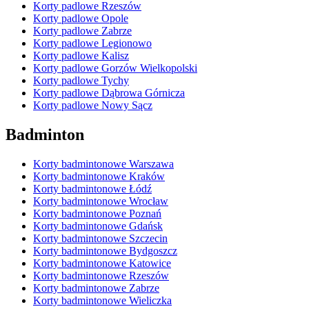
Korty padlowe Rzeszów
Korty padlowe Opole
Korty padlowe Zabrze
Korty padlowe Legionowo
Korty padlowe Kalisz
Korty padlowe Gorzów Wielkopolski
Korty padlowe Tychy
Korty padlowe Dąbrowa Górnicza
Korty padlowe Nowy Sącz
Badminton
Korty badmintonowe Warszawa
Korty badmintonowe Kraków
Korty badmintonowe Łódź
Korty badmintonowe Wrocław
Korty badmintonowe Poznań
Korty badmintonowe Gdańsk
Korty badmintonowe Szczecin
Korty badmintonowe Bydgoszcz
Korty badmintonowe Katowice
Korty badmintonowe Rzeszów
Korty badmintonowe Zabrze
Korty badmintonowe Wieliczka