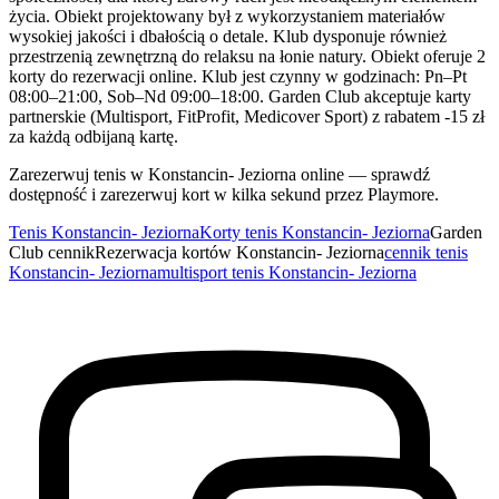
życia. Obiekt projektowany był z wykorzystaniem materiałów
wysokiej jakości i dbałością o detale. Klub dysponuje również
przestrzenią zewnętrzną do relaksu na łonie natury. Obiekt oferuje 2
korty do rezerwacji online. Klub jest czynny w godzinach: Pn–Pt
08:00–21:00, Sob–Nd 09:00–18:00. Garden Club akceptuje karty
partnerskie (Multisport, FitProfit, Medicover Sport) z rabatem -15 zł
za każdą odbijaną kartę.
Zarezerwuj tenis w Konstancin- Jeziorna online — sprawdź
dostępność i zarezerwuj kort w kilka sekund przez Playmore.
Tenis Konstancin- Jeziorna
Korty tenis Konstancin- Jeziorna
Garden
Club cennik
Rezerwacja kortów Konstancin- Jeziorna
cennik tenis
Konstancin- Jeziorna
multisport tenis Konstancin- Jeziorna