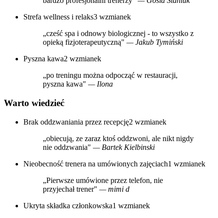
bardzo profesjonalni trenerzy"
— Gosia Staniuk
Strefa wellness i relaks
3 wzmianek
„cześć spa i odnowy biologicznej - to wszystko z
opieką fizjoterapeutyczną"
— Jakub Tymiński
Pyszna kawa
2 wzmianek
„po treningu można odpocząć w restauracji,
pyszna kawa"
— Ilona
Warto wiedzieć
Brak oddzwaniania przez recepcję
2 wzmianek
„obiecują, ze zaraz ktoś oddzwoni, ale nikt nigdy
nie oddzwania"
— Bartek Kielbinski
Nieobecność trenera na umówionych zajęciach
1 wzmianek
„Pierwsze umówione przez telefon, nie
przyjechał trener"
— mimi d
Ukryta składka członkowska
1 wzmianek