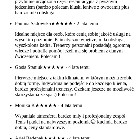
przytulnie urządzona część restauracyjna z pysznym
jedzeniem (bardzo polecam kluski leniwe z owocami) plus
bardzo miła obsługa.
Paulina Sadowska
★★★★★
· 2 lata temu
Idealne miejsce dla osób, które cenią sobie jakość usługi na
wysokim poziomie. Klimatyczne wnętrze, miła obsługa,
wyszkolona kadra. Trenerzy personalni posiadaĵą ogromną
wiedzę i potrafią pomóc jeżeli ma się problem z danym
ćwiczeniem. Polecam !
Gosia Staniuk
★★★★★
· 4 lata temu
Pierwsze miejsce z takim klimatem, w którym można zrobić
dobrą formę. Indywidualne podejście do każdego klienta,
bardzo profesjonalni trenerzy. Czekam jeszcze na możliwość
skorzystania ze spa :) Polecam!
Monika K
★★★★★
· 4 lata temu
Wspaniala atmosfera, bardzo miły i profesjonalny zespół.
Tenis i padel na najwyzszym poziomie😉 kuchnia bardzo
dobra, ceny standardowe.
Ariel Bedenak
★★★★★
· 4 lata temu