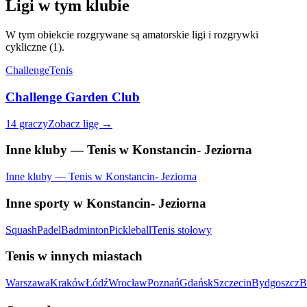
Ligi w tym klubie
W tym obiekcie rozgrywane są amatorskie ligi i rozgrywki
cykliczne (1).
Challenge
Tenis
Challenge Garden Club
14 graczy
Zobacz ligę →
Inne kluby — Tenis w Konstancin- Jeziorna
Inne kluby — Tenis w Konstancin- Jeziorna
Inne sporty w Konstancin- Jeziorna
Squash
Padel
Badminton
Pickleball
Tenis stołowy
Tenis w innych miastach
Warszawa
Kraków
Łódź
Wrocław
Poznań
Gdańsk
Szczecin
Bydgoszcz
B