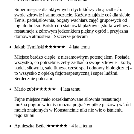
Super miejsce dla aktywnych i tych którzy chcą zadbać o
swoje zdrowie i samopoczucie. Każdy znajdzie coś dla siebie
Tenis, padel,siłownia, bogaty wachlarz zajęć grupowych od
jogi do boksu. Boisko do siatkówki plażowej ,strafa wellness
restauracja z zdrowym jedzonkiem piękny ogród i przyjazna
domowa atmosfera . Szczerze polecam
Jakub Tymiński
★★★★★
· 4 lata temu
Miejsce bardzo ciepłe, z niesamowitym potencjałem. Posiada
wszystko, co potrzebne, żeby zadbać o swoje zdrowie - korty,
padel, siłownia, sale fitness, cześć spa i odnowy biologicznej -
to wszystko z opieką fizjoterapeutyczną i super ludźmi.
Serdecznie polecam!
Mario zubi
★★★★★
· 4 lata temu
Fajne miejsce mało rozreklamowane siłownia restauracja
można pograć w tenisa można pograć w piłkę plażową wśród
moich znajomych w Konstancinie nikt nie wie o istnieniu
tego klubu
Agnieszka Betlej
★★★★★
· 4 lata temu