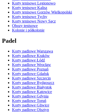
Korty tenisowe Legionowo
Korty tenisowe Kalisz
Korty tenisowe Gorzów Wielkopolski
Korty tenisowe Tychy
Korty tenisowe Nowy Sącz
Obozy tenisowe
Kolonie i półkolonie
Padel
Korty padlowe Warszawa
Korty padlowe Kraków
Korty padlowe Łódź
Korty padlowe Wrocław
Korty padlowe Poznań
Korty padlowe Gdańsk
Korty padlowe Szczecin
Korty padlowe Bydgoszcz
Korty padlowe Białystok
Korty padlowe Katowice
Korty padlowe Gdynia
Korty padlowe Toruń
Korty padlowe Gliwice
Korty padlowe Olsztyn