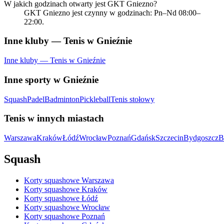
W jakich godzinach otwarty jest GKT Gniezno?
GKT Gniezno jest czynny w godzinach: Pn–Nd 08:00–
22:00.
Inne kluby — Tenis w Gnieźnie
Inne kluby — Tenis w Gnieźnie
Inne sporty w Gnieźnie
Squash
Padel
Badminton
Pickleball
Tenis stołowy
Tenis w innych miastach
Warszawa
Kraków
Łódź
Wrocław
Poznań
Gdańsk
Szczecin
Bydgoszcz
B
Squash
Korty squashowe Warszawa
Korty squashowe Kraków
Korty squashowe Łódź
Korty squashowe Wrocław
Korty squashowe Poznań