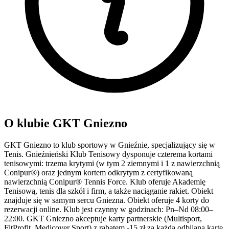
O klubie GKT Gniezno
GKT Gniezno to klub sportowy w Gnieźnie, specjalizujący się w
Tenis. Gnieźnieński Klub Tenisowy dysponuje czterema kortami
tenisowymi: trzema krytymi (w tym 2 ziemnymi i 1 z nawierzchnią
Conipur®) oraz jednym kortem odkrytym z certyfikowaną
nawierzchnią Conipur® Tennis Force. Klub oferuje Akademię
Tenisową, tenis dla szkół i firm, a także naciąganie rakiet. Obiekt
znajduje się w samym sercu Gniezna. Obiekt oferuje 4 korty do
rezerwacji online. Klub jest czynny w godzinach: Pn–Nd 08:00–
22:00. GKT Gniezno akceptuje karty partnerskie (Multisport,
FitProfit, Medicover Sport) z rabatem -15 zł za każdą odbijaną kartę.