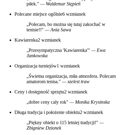
piłek."
— Waldemar Stępień
Polecane miejsce ogólnie
6 wzmianek
„Polecam, bo można się tutaj zakochać w
tenisie!!"
— Ania Sawa
Kawiarenka
2 wzmianek
„Przesympatyczna 'Kawiarenka'"
— Ewa
Jankowska
Organizacja turniejów
1 wzmianek
„Świetna organizacja, miła atmosfera. Polecam
amatorom tenisa."
— szelest traw
Ceny i dostępność sprzętu
2 wzmianek
„dobre ceny caly rok"
— Monika Krysinska
Długa tradycja i położenie obiektu
2 wzmianek
„Piękny obiekt o 115 letniej tradycji!"
—
Zbigniew Dzionek