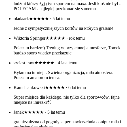
ludźmi którzy żyją tym sportem na maxa. Jeśli ktoś nie był -
POLECAM - najlepiej przekonać się samemu.
oladaark
★★★★★
· 5 lat temu
Jedne z sympatyczniejszych kortów na których gralam4
Wiktoria Springer
★★★★★
· rok temu
Polecam bardzo:) Trening w przyjemnej atmosferze, Tomek
bardzo sporo wiedzy przekazuje.
szelest traw
★★★★★
· 4 lata temu
Byłam na turnieju. Świetna organizacja, miła atmosfera.
Polecam amatorom tenisa.
Kamil Jankowski
★★★★★
· 6 lat temu
Super miejsce dla każdego, nie tylko dla sportowców, fajne
miejsce na imrezki🙂
Janek
★★★★★
· 5 lat temu
gra niezależna od pogody super nawierzchnia conipur miła i
profesjonalna obsługa