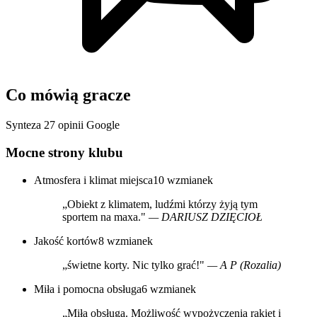
Co mówią gracze
Synteza 27 opinii Google
Mocne strony klubu
Atmosfera i klimat miejsca
10 wzmianek
„Obiekt z klimatem, ludźmi którzy żyją tym
sportem na maxa."
— DARIUSZ DZIĘCIOŁ
Jakość kortów
8 wzmianek
„świetne korty. Nic tylko grać!"
— A P (Rozalia)
Miła i pomocna obsługa
6 wzmianek
„Miła obsługa. Możliwość wypożyczenia rakiet i