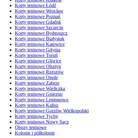
Korty tenisowe Łódź
Korty tenisowe Wrocław
Korty tenisowe Poznań
Korty tenisowe Gdańsk
Korty tenisowe Szczecin
Korty tenisowe Bydgoszcz
Korty tenisowe Białystok
Korty tenisowe Katowice
Korty tenisowe Gdynia
Korty tenisowe Toruń
Korty tenisowe Gliwice
Korty tenisowe Olsztyn
Korty tenisowe Rzeszów
Korty tenisowe Opole
Korty tenisowe Zabrze
Korty tenisowe Wieliczka
Korty tenisowe Gniezno
Korty tenisowe Legionowo
Korty tenisowe Kalisz
Korty tenisowe Gorzów Wielkopolski
Korty tenisowe Tychy
Korty tenisowe Nowy Sącz
Obozy tenisowe
Kolonie i półkolonie