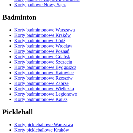
Korty padlowe Nowy Sącz
Badminton
Korty badmintonowe Warszawa
Korty badmintonowe Kraków
Korty badmintonowe Łódź
Korty badmintonowe Wrocław
Korty badmintonowe Poznań
Korty badmintonowe Gdańsk
Korty badmintonowe Szczecin
Korty badmintonowe Bydgoszcz
Korty badmintonowe Katowice
Korty badmintonowe Rzeszów
Korty badmintonowe Zabrze
Korty badmintonowe Wieliczka
Korty badmintonowe Legionowo
Korty badmintonowe Kalisz
Pickleball
Korty pickleballowe Warszawa
Korty pickleballowe Kraków