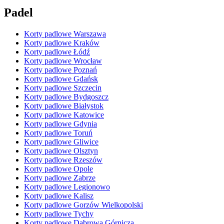
Padel
Korty padlowe Warszawa
Korty padlowe Kraków
Korty padlowe Łódź
Korty padlowe Wrocław
Korty padlowe Poznań
Korty padlowe Gdańsk
Korty padlowe Szczecin
Korty padlowe Bydgoszcz
Korty padlowe Białystok
Korty padlowe Katowice
Korty padlowe Gdynia
Korty padlowe Toruń
Korty padlowe Gliwice
Korty padlowe Olsztyn
Korty padlowe Rzeszów
Korty padlowe Opole
Korty padlowe Zabrze
Korty padlowe Legionowo
Korty padlowe Kalisz
Korty padlowe Gorzów Wielkopolski
Korty padlowe Tychy
Korty padlowe Dąbrowa Górnicza