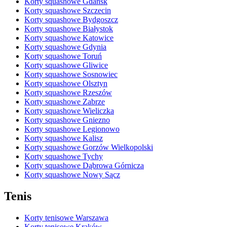
Korty squashowe Gdańsk
Korty squashowe Szczecin
Korty squashowe Bydgoszcz
Korty squashowe Białystok
Korty squashowe Katowice
Korty squashowe Gdynia
Korty squashowe Toruń
Korty squashowe Gliwice
Korty squashowe Sosnowiec
Korty squashowe Olsztyn
Korty squashowe Rzeszów
Korty squashowe Zabrze
Korty squashowe Wieliczka
Korty squashowe Gniezno
Korty squashowe Legionowo
Korty squashowe Kalisz
Korty squashowe Gorzów Wielkopolski
Korty squashowe Tychy
Korty squashowe Dąbrowa Górnicza
Korty squashowe Nowy Sącz
Tenis
Korty tenisowe Warszawa
Korty tenisowe Kraków