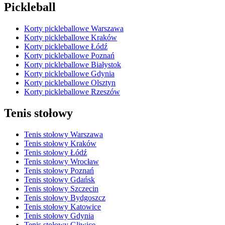
Pickleball
Korty pickleballowe Warszawa
Korty pickleballowe Kraków
Korty pickleballowe Łódź
Korty pickleballowe Poznań
Korty pickleballowe Białystok
Korty pickleballowe Gdynia
Korty pickleballowe Olsztyn
Korty pickleballowe Rzeszów
Tenis stołowy
Tenis stołowy Warszawa
Tenis stołowy Kraków
Tenis stołowy Łódź
Tenis stołowy Wrocław
Tenis stołowy Poznań
Tenis stołowy Gdańsk
Tenis stołowy Szczecin
Tenis stołowy Bydgoszcz
Tenis stołowy Katowice
Tenis stołowy Gdynia
Tenis stołowy Gliwice