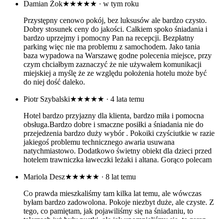
Damian Żok
★★★★★
· w tym roku
Przystępny cenowo pokój, bez luksusów ale bardzo czysto.
Dobry stosunek ceny do jakości. Całkiem spoko śniadania i
bardzo uprzejmy i pomocny Pan na recepcji. Bezpłatny
parking więc nie ma problemu z samochodem. Jako tania
baza wypadowa na Warszawę godne polecenia miejsce, przy
czym chciałbym zaznaczyć że nie używałem komunikacji
miejskiej a myślę że ze względu położenia hotelu może być
do niej dość daleko.
Piotr Szybalski
★★★★★
· 4 lata temu
Hotel bardzo przyjazny dla klienta, bardzo miła i pomocna
obsługa.Bardzo dobre i smaczne posiłki a śniadania nie do
przejedzenia bardzo duży wybór . Pokoiki czyściutkie w razie
jakiegoś problemu technicznego awaria usuwana
natychmiastowo. Dodatkowo świetny obiekt dla dzieci przed
hotelem trawniczka ławeczki leżaki i altana. Gorąco polecam
Mariola Desz
★★★★★
· 8 lat temu
Co prawda mieszkaliśmy tam kilka lat temu, ale wówczas
byłam bardzo zadowolona. Pokoje niezbyt duże, ale czyste. Z
tego, co pamiętam, jak pojawiliśmy się na śniadaniu, to