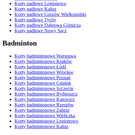
Korty padlowe Legionowo
Korty padlowe Kalisz
Korty padlowe Gorzów Wielkopolski
Korty padlowe Tychy
Korty padlowe Dąbrowa Górnicza
Korty padlowe Nowy Sącz
Badminton
Korty badmintonowe Warszawa
Korty badmintonowe Kraków
Korty badmintonowe Łódź
Korty badmintonowe Wrocław
Korty badmintonowe Poznań
Korty badmintonowe Gdańsk
Korty badmintonowe Szczecin
Korty badmintonowe Bydgoszcz
Korty badmintonowe Katowice
Korty badmintonowe Rzeszów
Korty badmintonowe Zabrze
Korty badmintonowe Wieliczka
Korty badmintonowe Legionowo
Korty badmintonowe Kalisz