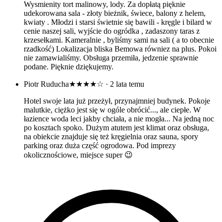
Wysmienity tort malinowy, lody. Za dopłatą pięknie
udekorowana sala - złoty bieżnik, świece, balony z helem,
kwiaty . Młodzi i starsi świetnie się bawili - kręgle i bilard w
cenie naszej sali, wyjście do ogródka , zadaszony taras z
krzesełkami. Kameralnie , byliśmy sami na sali ( a to obecnie
rzadkość) Lokalizacja bliska Bemowa równiez na plus. Pokoi
nie zamawialiśmy. Obsługa przemiła, jedzenie sprawnie
podane. Pięknie dziękujemy.
Piotr Ruducha
★★★★☆
· 2 lata temu
Hotel swoje lata już przeżył, przynajmniej budynek. Pokoje
malutkie, ciężko jest się w ogóle obrócić..., ale ciepłe. W
łazience woda leci jakby chciała, a nie mogła... Na jedną noc
po kosztach spoko. Dużym atutem jest klimat oraz obsługa,
na obiekcie znajduje się też kręgielnia oraz sauna, spory
parking oraz duża część ogrodowa. Pod imprezy
okolicznościowe, miejsce super 😉