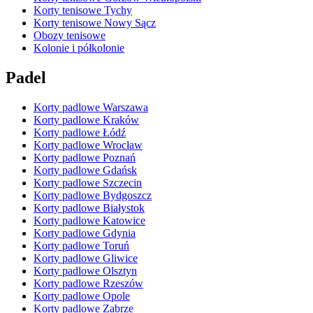
Korty tenisowe Tychy
Korty tenisowe Nowy Sącz
Obozy tenisowe
Kolonie i półkolonie
Padel
Korty padlowe Warszawa
Korty padlowe Kraków
Korty padlowe Łódź
Korty padlowe Wrocław
Korty padlowe Poznań
Korty padlowe Gdańsk
Korty padlowe Szczecin
Korty padlowe Bydgoszcz
Korty padlowe Białystok
Korty padlowe Katowice
Korty padlowe Gdynia
Korty padlowe Toruń
Korty padlowe Gliwice
Korty padlowe Olsztyn
Korty padlowe Rzeszów
Korty padlowe Opole
Korty padlowe Zabrze