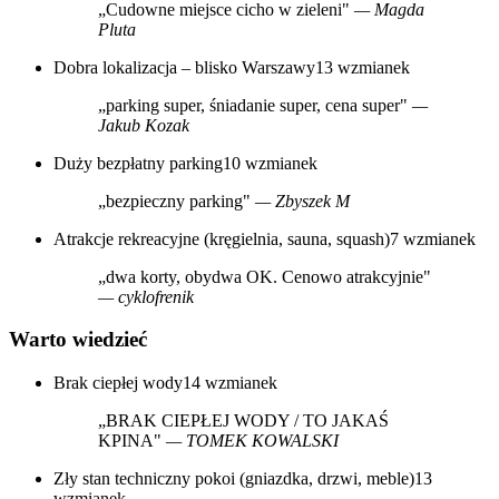
„Cudowne miejsce cicho w zieleni"
— Magda
Pluta
Dobra lokalizacja – blisko Warszawy
13 wzmianek
„parking super, śniadanie super, cena super"
—
Jakub Kozak
Duży bezpłatny parking
10 wzmianek
„bezpieczny parking"
— Zbyszek M
Atrakcje rekreacyjne (kręgielnia, sauna, squash)
7 wzmianek
„dwa korty, obydwa OK. Cenowo atrakcyjnie"
— cyklofrenik
Warto wiedzieć
Brak ciepłej wody
14 wzmianek
„BRAK CIEPŁEJ WODY / TO JAKAŚ
KPINA"
— TOMEK KOWALSKI
Zły stan techniczny pokoi (gniazdka, drzwi, meble)
13
wzmianek