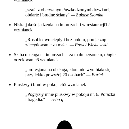
„szafa z oberwanymi/uszkodzonymi drzwiami,
obdarte i brudne ściany"
— Łukasz Słomka
Niska jakość jedzenia na imprezach i w restauracji
12
wzmianek
„Rosol ledwo ciepły i bez polotu, porcje zup
zdecydowanie za małe"
— Paweł Wasilewski
Słaba obsługa na imprezach – za mało personelu, długie
oczekiwanie
8 wzmianek
„profesjonalna obsługa, która nie wyrabiała się
przy lekko powyżej 20 osobach"
— Bartek
Pluskwy i brud w pokojach
5 wzmianek
„Pogryzły mnie pluskwy w pokoju nr. 6. Porażka
i tragedia."
— seba g