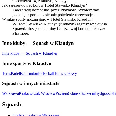
Ciećwierza 14, Klaudyn, Klaudyn.
Jak zarezerwować kort w Hotel Stawisko Klaudyn?
Zarezerwuj kort online przez Playmore. Wybierz datę,
godzinę i sport, a następnie potwierdź rezerwację.
W jakie sporty można grać w Hotel Stawisko Klaudyn?
W Hotel Stawisko Klaudyn (Klaudyn) zagrasz w: Squash.
Sprawdź dostępne terminy i zarezerwuj kort online przez
Playmore.
Inne kluby — Squash w Klaudyn
Inne kluby — Squash w Klaudyn
Inne sporty w Klaudyn
Tenis
Padel
Badminton
Pickleball
Tenis stołowy
Squash w innych miastach
Warszawa
Kraków
Łódź
Wrocław
Poznań
Gdańsk
Szczecin
Bydgoszcz
B
Squash
Korty squashowe Warszawa