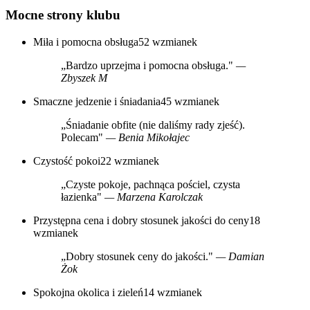
Mocne strony klubu
Miła i pomocna obsługa
52 wzmianek
„Bardzo uprzejma i pomocna obsługa."
—
Zbyszek M
Smaczne jedzenie i śniadania
45 wzmianek
„Śniadanie obfite (nie daliśmy rady zjeść).
Polecam"
— Benia Mikołajec
Czystość pokoi
22 wzmianek
„Czyste pokoje, pachnąca pościel, czysta
łazienka"
— Marzena Karolczak
Przystępna cena i dobry stosunek jakości do ceny
18
wzmianek
„Dobry stosunek ceny do jakości."
— Damian
Żok
Spokojna okolica i zieleń
14 wzmianek