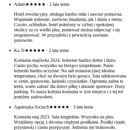
Adam
★★★★★
· 2 lata temu
Hotel rewelacyjny, obsługa bardzo miła i zawsze pomocna.
Wspaniałe jedzenie, zarówno śniadania, jak i dania z menu.
Czysto, schludnie, hotel położony w cichej i spokojnej
okolicy za co wielki plus, ponieważ można odpocząć i się
zregenerować. W przyszłości z pewnością zawitam
ponownie.
Ka Tr
★★★★★
· 2 lata temu
Komunia majówka 2024. Jedzenie bardzo dobre i dużo.
Ciasto pycha, wszystko na bieżąco uzupełniane. Panie
kelnerki bardzo uczynne. Na sali restauracyjnej idealna
temperatura, choć na dworzu bylo goraco. Sala udekorowana
w cenie, gustownie, łazienki czysciutkie. Ogromna zaleta to
teren, warto zabrać dla dzieci piłkę i ubranie sportowe. Duży
parking. To nasza kolejna komunia w tym miejscu i z tej też
jesteśmy zadowoleni.
Agnieszka Arciuch
★★★★★
· 3 lata temu
Komunia maj 2023. Sala kręgielnia. Wszystko na plus.
Wzięliśmy opcję z dwoma ciepłymi posiłkami. Posiłki ciepłe,
przystawki i ciasto przepyszne. Jedzenia nie brakowało.