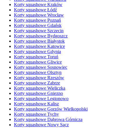
Korty squashowe Kraków
Korty squashowe Łódź
Korty squashowe Wrocław
Korty squashowe Poznań
Korty squashowe Gdańsk
Korty squashowe Szczecin
Korty squashowe Bydgoszcz
Korty squashowe Białystok
Korty squashowe Katowice
Korty squashowe Gdynia
Korty squashowe Toruń
Korty squashowe Gliwice
Korty squashowe Sosnowiec
Korty squashowe Olsztyn
Korty squashowe Rzeszów
Korty squashowe Zabrze
Korty squashowe Wieliczka
Korty squashowe Gniezno
Korty squashowe Legionowo
Korty squashowe Kalisz
Korty squashowe Gorzów Wielkopolski
Korty squashowe Tychy
Korty squashowe Dąbrowa Górnicza
Korty squashowe Nowy Sącz