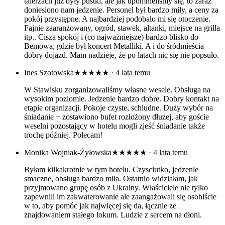
talerzach już były pustki, ale jak upomnieliśmy się, to zaraz
doniesiono nam jedzenie. Personel był bardzo miły, a ceny za
pokój przystępne. A najbardziej podobało mi się otoczenie.
Fajnie zaaranżowany, ogród, stawek, altanki, miejsce na grilla
itp.. Cisza spokój i (co najważniejsze) bardzo blisko do
Bemowa, gdzie był koncert Metalliki. A i do śródmieścia
dobry dojazd. Mam nadzieje, że po latach nic się nie popsuło.
Ines Szotowska
★★★★★
· 4 lata temu
W Stawisku zorganizowaliśmy własne wesele. Obsługa na
wysokim poziomie. Jedzenie bardzo dobre. Dobry kontakt na
etapie organizacji. Pokoje czyste, schludne. Duży wybór na
śniadanie + zostawiono bufet rozłożony dłużej, aby goście
weselni pozostający w hotelu mogli zjeść śniadanie także
trochę później. Polecam!
Monika Wojniak-Żyłowska
★★★★★
· 4 lata temu
Byłam kilkakrotnie w tym hotelu. Czysciutko, jedzenie
smaczne, obsługa bardzo miła. Ostatnio widziałam, jak
przyjmowano grupę osób z Ukrainy. Właściciele nie tylko
zapewnili im zakwaterowanie ale zaangażowali się osobiście
w to, aby pomóc jak najwięcej się da, łącznie ze
znajdowaniem stałego lokum. Ludzie z sercem na dłoni.