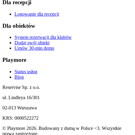
Dla recepcji
Logowanie dla recepcji
Dla obiektów
System rezerwacji dla klubów
Dodaj swój obiekt
Umów 30-min demo
Playmore
Status usług
Blog
Reservise Sp. z o.o.
ul. Lindleya 16/301
02-013 Warszawa
KRS: 0000522272
© Playmore 2026. Budowany z dumą w Polsce <3. Wszystkie
prawa zastrzeżone.