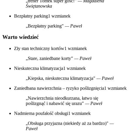
„trener Tomek super gość!"
— Magdalena
Świętanowska
Bezpłatny parking
1 wzmianek
„Bezpłatny parking"
— Paweł
Warto wiedzieć
Zły stan techniczny kortów
1 wzmianek
„Stare, zaniedbane korty"
— Paweł
Nieskuteczna klimatyzacja
1 wzmianek
„Kiepska, nieskuteczna klimatyzacja"
— Paweł
Zaniedbana nawierzchnia – ryzyko poślizgnięcia
1 wzmianek
„Nawierzchnia nieodkurzana, łatwo się
poślizgnąć i nabawić się urazu"
— Paweł
Nadmierna poufałość obsługi
1 wzmianek
„Obsługa przyjazna (niekiedy aż za bardzo)"
—
Paweł