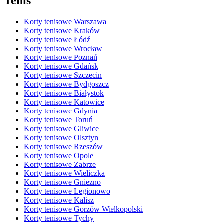
Tenis
Korty tenisowe Warszawa
Korty tenisowe Kraków
Korty tenisowe Łódź
Korty tenisowe Wrocław
Korty tenisowe Poznań
Korty tenisowe Gdańsk
Korty tenisowe Szczecin
Korty tenisowe Bydgoszcz
Korty tenisowe Białystok
Korty tenisowe Katowice
Korty tenisowe Gdynia
Korty tenisowe Toruń
Korty tenisowe Gliwice
Korty tenisowe Olsztyn
Korty tenisowe Rzeszów
Korty tenisowe Opole
Korty tenisowe Zabrze
Korty tenisowe Wieliczka
Korty tenisowe Gniezno
Korty tenisowe Legionowo
Korty tenisowe Kalisz
Korty tenisowe Gorzów Wielkopolski
Korty tenisowe Tychy