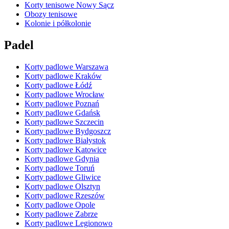
Korty tenisowe Nowy Sącz
Obozy tenisowe
Kolonie i półkolonie
Padel
Korty padlowe Warszawa
Korty padlowe Kraków
Korty padlowe Łódź
Korty padlowe Wrocław
Korty padlowe Poznań
Korty padlowe Gdańsk
Korty padlowe Szczecin
Korty padlowe Bydgoszcz
Korty padlowe Białystok
Korty padlowe Katowice
Korty padlowe Gdynia
Korty padlowe Toruń
Korty padlowe Gliwice
Korty padlowe Olsztyn
Korty padlowe Rzeszów
Korty padlowe Opole
Korty padlowe Zabrze
Korty padlowe Legionowo