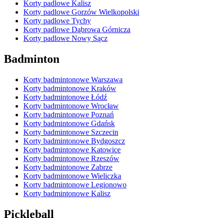
Korty padlowe Kalisz
Korty padlowe Gorzów Wielkopolski
Korty padlowe Tychy
Korty padlowe Dąbrowa Górnicza
Korty padlowe Nowy Sącz
Badminton
Korty badmintonowe Warszawa
Korty badmintonowe Kraków
Korty badmintonowe Łódź
Korty badmintonowe Wrocław
Korty badmintonowe Poznań
Korty badmintonowe Gdańsk
Korty badmintonowe Szczecin
Korty badmintonowe Bydgoszcz
Korty badmintonowe Katowice
Korty badmintonowe Rzeszów
Korty badmintonowe Zabrze
Korty badmintonowe Wieliczka
Korty badmintonowe Legionowo
Korty badmintonowe Kalisz
Pickleball