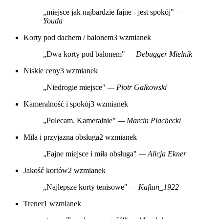
„miejsce jak najbardzie fajne - jest spokój"
—
Youda
Korty pod dachem / balonem
3 wzmianek
„Dwa korty pod balonem"
— Debugger Mielnik
Niskie ceny
3 wzmianek
„Niedrogie miejsce"
— Piotr Gałkowski
Kameralność i spokój
3 wzmianek
„Polecam. Kameralnie"
— Marcin Plachecki
Miła i przyjazna obsługa
2 wzmianek
„Fajne miejsce i miła obsługa"
— Alicja Ekner
Jakość kortów
2 wzmianek
„Najlepsze korty tenisowe"
— Kaftan_1922
Trener
1 wzmianek