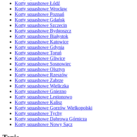
Korty squashowe Łódź
Korty squashowe Wrocław
Korty squashowe Poznań
Korty squashowe Gdańsk
Korty squashowe Szczecin
Korty squashowe Bydgoszcz
Korty squashowe Białystok
Korty squashowe Katowice
Korty squashowe Gdynia
Korty squashowe Toruń
Korty squashowe Gliwice
Korty squashowe Sosnowiec
Korty squashowe Olsztyn
Korty squashowe Rzeszów
Korty squashowe Zabrze
Korty squashowe Wieliczka
Korty squashowe Gniezno
Korty squashowe Legionowo
Korty squashowe Kalisz
Korty squashowe Gorzów Wielkopolski
Korty squashowe Tychy
Korty squashowe Dąbrowa Górnicza
Korty squashowe Nowy Sącz