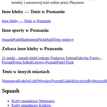
terminy i zarezerwuj kort online przez Playmore.
Inne kluby — Tenis w Poznaniu
Inne kluby — Tenis w Poznaniu
Inne sporty w Poznaniu
Squash
Padel
Badminton
Pickleball
Tenis stołowy
Zobacz inne kluby w Poznaniu
11 punkt - squash klub
Centrum Tenisowe Sobota
Fabryka Formy -
Poznań
Fajna Salka
Kortowo Poznań
Padel Punk
Tenis w innych miastach
Warszawa
Kraków
Łódź
Wrocław
Poznań
Gdańsk
Szczecin
Bydgoszcz
B
Squash
Korty squashowe Warszawa
Korty squashowe Kraków