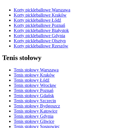
Korty pickleballowe Warszawa
Korty pickleballowe Kraków
Korty pickleballowe Łódź
Korty pickleballowe Poznań
Korty pickleballowe Białystok
Korty pickleballowe Gdynia
Korty pickleballowe Olsztyn
Korty pickleballowe Rzeszów
Tenis stołowy
Tenis stołowy Warszawa
Tenis stołowy Kraków
Tenis stołowy Łódź
Tenis stołowy Wrocław
Tenis stołowy Poznań
Tenis stołowy Gdańsk
Tenis stołowy Szczecin
Tenis stołowy Bydgoszcz
Tenis stołowy Katowice
Tenis stołowy Gdynia
Tenis stołowy Gliwice
Tenis stołowy Sosnowiec