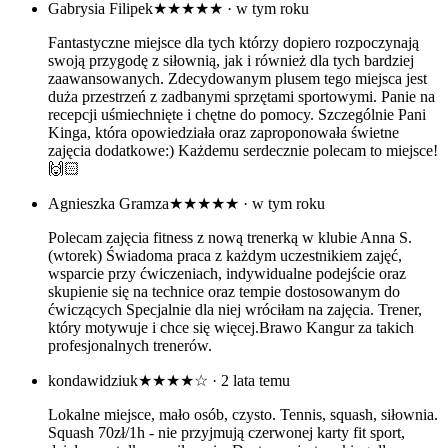
Gabrysia Filipek
★★★★★
· w tym roku
Fantastyczne miejsce dla tych którzy dopiero rozpoczynają
swoją przygodę z siłownią, jak i również dla tych bardziej
zaawansowanych. Zdecydowanym plusem tego miejsca jest
duża przestrzeń z zadbanymi sprzętami sportowymi. Panie na
recepcji uśmiechnięte i chętne do pomocy. Szczególnie Pani
Kinga, która opowiedziała oraz zaproponowała świetne
zajęcia dodatkowe:) Każdemu serdecznie polecam to miejsce!
🙌🏻
Agnieszka Gramza
★★★★★
· w tym roku
Polecam zajęcia fitness z nową trenerką w klubie Anna S.
(wtorek) Świadoma praca z każdym uczestnikiem zajęć,
wsparcie przy ćwiczeniach, indywidualne podejście oraz
skupienie się na technice oraz tempie dostosowanym do
ćwiczących Specjalnie dla niej wróciłam na zajęcia. Trener,
który motywuje i chce się więcej.Brawo Kangur za takich
profesjonalnych trenerów.
kondawidziuk
★★★★☆
· 2 lata temu
Lokalne miejsce, mało osób, czysto. Tennis, squash, siłownia.
Squash 70zł/1h - nie przyjmują czerwonej karty fit sport,