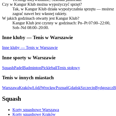
Czy w Kangur Klub można wypożyczyć sprzęt?
Tak, w Kangur Klub działa wypożyczalnia sprzętu — możesz
zagrać nawet bez własnej rakiety.
W jakich godzinach otwarty jest Kangur Klub?
Kangur Klub jest czynny w godzinach: Pn–Pt 07:00–22:00,
Sob–Nd 08:00–20:00.
Inne kluby — Tenis w Warszawie
Inne kluby — Tenis w Warszawie
Inne sporty w Warszawie
Squash
Padel
Badminton
Pickleball
Tenis stołowy
Tenis w innych miastach
Warszawa
Kraków
Łódź
Wrocław
Poznań
Gdańsk
Szczecin
Bydgoszcz
B
Squash
Korty squashowe Warszawa
Korty squashowe Kraków