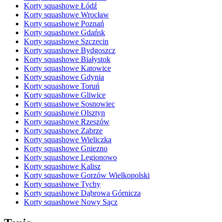
Korty squashowe Łódź
Korty squashowe Wrocław
Korty squashowe Poznań
Korty squashowe Gdańsk
Korty squashowe Szczecin
Korty squashowe Bydgoszcz
Korty squashowe Białystok
Korty squashowe Katowice
Korty squashowe Gdynia
Korty squashowe Toruń
Korty squashowe Gliwice
Korty squashowe Sosnowiec
Korty squashowe Olsztyn
Korty squashowe Rzeszów
Korty squashowe Zabrze
Korty squashowe Wieliczka
Korty squashowe Gniezno
Korty squashowe Legionowo
Korty squashowe Kalisz
Korty squashowe Gorzów Wielkopolski
Korty squashowe Tychy
Korty squashowe Dąbrowa Górnicza
Korty squashowe Nowy Sącz