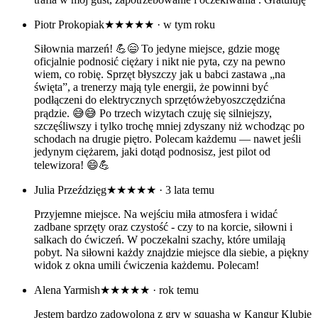
Piotr Prokopiak
★★★★★
· w tym roku
Siłownia marzeń! 💪😄 To jedyne miejsce, gdzie mogę
oficjalnie podnosić ciężary i nikt nie pyta, czy na pewno
wiem, co robię. Sprzęt błyszczy jak u babci zastawa „na
święta”, a trenerzy mają tyle energii, że powinni być
podłączeni do elektrycznych sprzętówżebyoszczędzićna
prądzie. 😅😅 Po trzech wizytach czuję się silniejszy,
szczęśliwszy i tylko trochę mniej zdyszany niż wchodząc po
schodach na drugie piętro. Polecam każdemu — nawet jeśli
jedynym ciężarem, jaki dotąd podnosisz, jest pilot od
telewizora! 😄💪
Julia Przeździęg
★★★★★
· 3 lata temu
Przyjemne miejsce. Na wejściu miła atmosfera i widać
zadbane sprzęty oraz czystość - czy to na korcie, siłowni i
salkach do ćwiczeń. W poczekalni szachy, które umilają
pobyt. Na siłowni każdy znajdzie miejsce dla siebie, a piękny
widok z okna umili ćwiczenia każdemu. Polecam!
Alena Yarmish
★★★★★
· rok temu
Jestem bardzo zadowolona z gry w squasha w Kangur Klubie