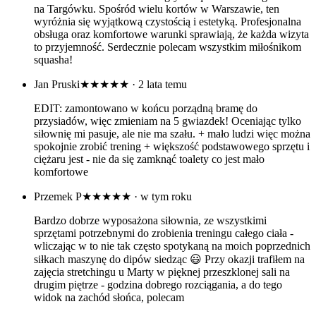
na Targówku. Spośród wielu kortów w Warszawie, ten
wyróżnia się wyjątkową czystością i estetyką. Profesjonalna
obsługa oraz komfortowe warunki sprawiają, że każda wizyta
to przyjemność. Serdecznie polecam wszystkim miłośnikom
squasha!
Jan Pruski
★★★★★
· 2 lata temu
EDIT: zamontowano w końcu porządną bramę do
przysiadów, więc zmieniam na 5 gwiazdek! Oceniając tylko
siłownię mi pasuje, ale nie ma szału. + mało ludzi więc można
spokojnie zrobić trening + większość podstawowego sprzętu i
ciężaru jest - nie da się zamknąć toalety co jest mało
komfortowe
Przemek P
★★★★★
· w tym roku
Bardzo dobrze wyposażona siłownia, ze wszystkimi
sprzętami potrzebnymi do zrobienia treningu całego ciała -
wliczając w to nie tak często spotykaną na moich poprzednich
siłkach maszynę do dipów siedząc 😃 Przy okazji trafiłem na
zajęcia stretchingu u Marty w pięknej przeszklonej sali na
drugim piętrze - godzina dobrego rozciągania, a do tego
widok na zachód słońca, polecam