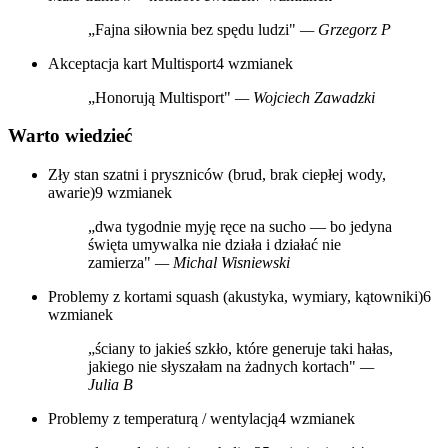
„Fajna siłownia bez spędu ludzi"
— Grzegorz P
Akceptacja kart Multisport
4 wzmianek
„Honorują Multisport"
— Wojciech Zawadzki
Warto wiedzieć
Zły stan szatni i pryszniców (brud, brak ciepłej wody,
awarie)
9 wzmianek
„dwa tygodnie myję ręce na sucho — bo jedyna
święta umywalka nie działa i działać nie
zamierza"
— Michal Wisniewski
Problemy z kortami squash (akustyka, wymiary, kątowniki)
6
wzmianek
„ściany to jakieś szkło, które generuje taki hałas,
jakiego nie słyszałam na żadnych kortach"
—
Julia B
Problemy z temperaturą / wentylacją
4 wzmianek