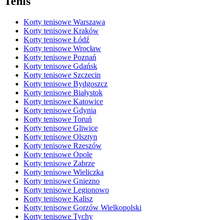
Tenis
Korty tenisowe Warszawa
Korty tenisowe Kraków
Korty tenisowe Łódź
Korty tenisowe Wrocław
Korty tenisowe Poznań
Korty tenisowe Gdańsk
Korty tenisowe Szczecin
Korty tenisowe Bydgoszcz
Korty tenisowe Białystok
Korty tenisowe Katowice
Korty tenisowe Gdynia
Korty tenisowe Toruń
Korty tenisowe Gliwice
Korty tenisowe Olsztyn
Korty tenisowe Rzeszów
Korty tenisowe Opole
Korty tenisowe Zabrze
Korty tenisowe Wieliczka
Korty tenisowe Gniezno
Korty tenisowe Legionowo
Korty tenisowe Kalisz
Korty tenisowe Gorzów Wielkopolski
Korty tenisowe Tychy