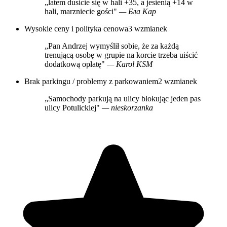
„latem dusicie się w hali +35, a jesienią +14 w
hali, marzniecie gości"
— Бла Кар
Wysokie ceny i polityka cenowa
3 wzmianek
„Pan Andrzej wymyślił sobie, że za każdą
trenującą osobę w grupie na korcie trzeba uiścić
dodatkową opłatę"
— Karol KSM
Brak parkingu / problemy z parkowaniem
2 wzmianek
„Samochody parkują na ulicy blokując jeden pas
ulicy Potulickiej"
— nieskorzanka