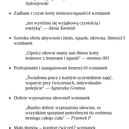
Jędrzejewski
Zadbane i czyste korty tenisowe/squash
14 wzmianek
„ten wyróżnia się wyjątkową czystością i
estetyką"
— Alena Yarmish
Szeroka oferta aktywności (tenis, squash, siłownia, fitness)
13
wzmianek
„Oprócz siłowni mamy tam fitness korty
tenisowe z trenerami i squash"
— mtomas 001
Profesjonalni i zaangażowani trenerzy
10 wzmianek
„Świadoma praca z każdym uczestnikiem zajęć,
wsparcie przy ćwiczeniach, indywidualne
podejście"
— Agnieszka Gramza
Dobrze wyposażona siłownia
9 wzmianek
„Bardzo dobrze wyposażona siłownia, ze
wszystkimi sprzętami potrzebnymi do zrobienia
treningu całego ciała"
— Przemek P
Mało tłumów – komfort ćwiczeń
7 wzmianek