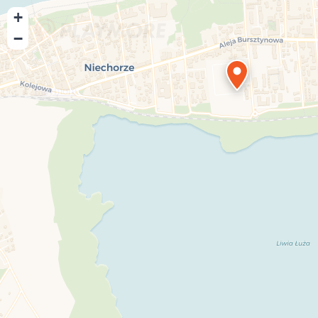
+
−
Playmore