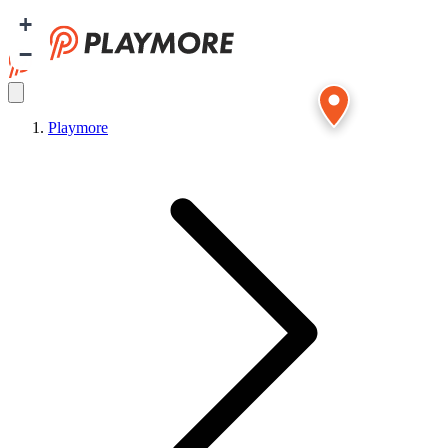
+
−
Playmore