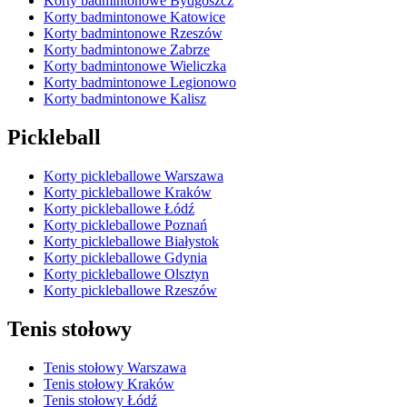
Korty badmintonowe Bydgoszcz
Korty badmintonowe Katowice
Korty badmintonowe Rzeszów
Korty badmintonowe Zabrze
Korty badmintonowe Wieliczka
Korty badmintonowe Legionowo
Korty badmintonowe Kalisz
Pickleball
Korty pickleballowe Warszawa
Korty pickleballowe Kraków
Korty pickleballowe Łódź
Korty pickleballowe Poznań
Korty pickleballowe Białystok
Korty pickleballowe Gdynia
Korty pickleballowe Olsztyn
Korty pickleballowe Rzeszów
Tenis stołowy
Tenis stołowy Warszawa
Tenis stołowy Kraków
Tenis stołowy Łódź