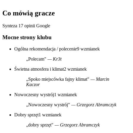
Co mówią gracze
Synteza 17 opinii Google
Mocne strony klubu
Ogólna rekomendacja / polecenie
9 wzmianek
„Polecam"
— Kr3t
Świetna atmosfera i klimat
2 wzmianek
„Spoko miejscówka fajny klimat"
— Marcin
Kaczor
Nowoczesny wystrój
1 wzmianek
„Nowoczesny wystrój"
— Grzegorz Abramczyk
Dobry sprzęt
1 wzmianek
„dobry sprzęt"
— Grzegorz Abramczyk