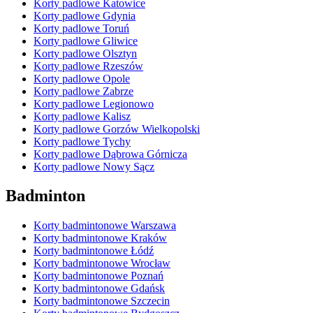
Korty padlowe Katowice
Korty padlowe Gdynia
Korty padlowe Toruń
Korty padlowe Gliwice
Korty padlowe Olsztyn
Korty padlowe Rzeszów
Korty padlowe Opole
Korty padlowe Zabrze
Korty padlowe Legionowo
Korty padlowe Kalisz
Korty padlowe Gorzów Wielkopolski
Korty padlowe Tychy
Korty padlowe Dąbrowa Górnicza
Korty padlowe Nowy Sącz
Badminton
Korty badmintonowe Warszawa
Korty badmintonowe Kraków
Korty badmintonowe Łódź
Korty badmintonowe Wrocław
Korty badmintonowe Poznań
Korty badmintonowe Gdańsk
Korty badmintonowe Szczecin