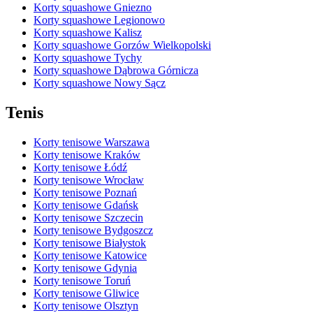
Korty squashowe Gniezno
Korty squashowe Legionowo
Korty squashowe Kalisz
Korty squashowe Gorzów Wielkopolski
Korty squashowe Tychy
Korty squashowe Dąbrowa Górnicza
Korty squashowe Nowy Sącz
Tenis
Korty tenisowe Warszawa
Korty tenisowe Kraków
Korty tenisowe Łódź
Korty tenisowe Wrocław
Korty tenisowe Poznań
Korty tenisowe Gdańsk
Korty tenisowe Szczecin
Korty tenisowe Bydgoszcz
Korty tenisowe Białystok
Korty tenisowe Katowice
Korty tenisowe Gdynia
Korty tenisowe Toruń
Korty tenisowe Gliwice
Korty tenisowe Olsztyn