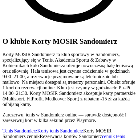
O klubie Korty MOSIR Sandomierz
Korty MOSIR Sandomierz to klub sportowy w Sandomierz,
specjalizujący się w Tenis. Akademia Sportu & Zabawy w
Kobiernikach koło Sandomierza oferuje nowoczesną halę tenisową
oraz siłownię. Hala tenisowa jest czynna codziennie w godzinach
9:00–21:00, a rezerwacje przyjmowane są telefonicznie lub
mailowo. Na miejscu dostępni są trenerzy personalni. Obiekt oferuje
1 kort do rezerwacji online. Klub jest czynny w godzinach: Pn–Pt
14:00–21:30. Korty MOSIR Sandomierz akceptuje karty partnerskie
(Multisport, FitProfit, Medicover Sport) z rabatem -15 zł za każdą
odbijaną kartę.
Zarezerwuj tenis w Sandomierz online — sprawdź dostępność i
zarezerwuj kort w kilka sekund przez Playmore.
Tenis Sandomierz
Korty tenis Sandomierz
Korty MOSIR
Sandomierz cennik
Rezerwacja kortów Sandomierz
cennik tenis