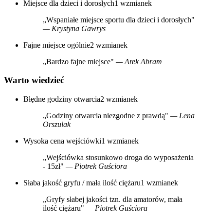
Miejsce dla dzieci i dorosłych
1 wzmianek
„Wspaniałe miejsce sportu dla dzieci i dorosłych"
— Krystyna Gawrys
Fajne miejsce ogólnie
2 wzmianek
„Bardzo fajne miejsce"
— Arek Abram
Warto wiedzieć
Błędne godziny otwarcia
2 wzmianek
„Godziny otwarcia niezgodne z prawdą"
— Lena
Orszulak
Wysoka cena wejściówki
1 wzmianek
„Wejściówka stosunkowo droga do wyposażenia
- 15zł"
— Piotrek Guściora
Słaba jakość gryfu / mała ilość ciężaru
1 wzmianek
„Gryfy słabej jakości tzn. dla amatorów, mała
ilość ciężaru"
— Piotrek Guściora