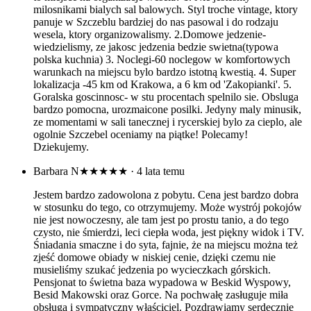
milosnikami bialych sal balowych. Styl troche vintage, ktory
panuje w Szczeblu bardziej do nas pasowal i do rodzaju
wesela, ktory organizowalismy. 2.Domowe jedzenie-
wiedzielismy, ze jakosc jedzenia bedzie swietna(typowa
polska kuchnia) 3. Noclegi-60 noclegow w komfortowych
warunkach na miejscu bylo bardzo istotną kwestią. 4. Super
lokalizacja -45 km od Krakowa, a 6 km od 'Zakopianki'. 5.
Goralska goscinnosc- w stu procentach spelnilo sie. Obsluga
bardzo pomocna, urozmaicone posilki. Jedyny maly minusik,
ze momentami w sali tanecznej i rycerskiej bylo za cieplo, ale
ogolnie Szczebel oceniamy na piątke! Polecamy!
Dziekujemy.
Barbara N
★★★★★
· 4 lata temu
Jestem bardzo zadowolona z pobytu. Cena jest bardzo dobra
w stosunku do tego, co otrzymujemy. Może wystrój pokojów
nie jest nowoczesny, ale tam jest po prostu tanio, a do tego
czysto, nie śmierdzi, leci ciepła woda, jest piękny widok i TV.
Śniadania smaczne i do syta, fajnie, że na miejscu można też
zjeść domowe obiady w niskiej cenie, dzięki czemu nie
musieliśmy szukać jedzenia po wycieczkach górskich.
Pensjonat to świetna baza wypadowa w Beskid Wyspowy,
Besid Makowski oraz Gorce. Na pochwałę zasługuje miła
obsługa i sympatyczny właściciel. Pozdrawiamy serdecznie