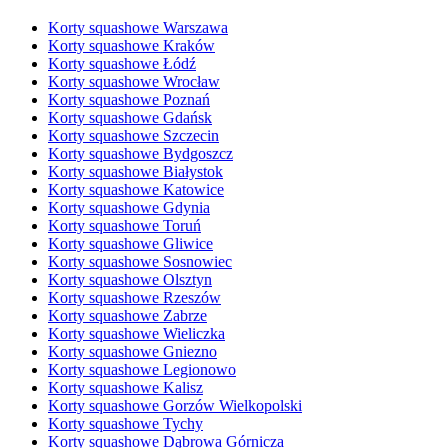
Korty squashowe Warszawa
Korty squashowe Kraków
Korty squashowe Łódź
Korty squashowe Wrocław
Korty squashowe Poznań
Korty squashowe Gdańsk
Korty squashowe Szczecin
Korty squashowe Bydgoszcz
Korty squashowe Białystok
Korty squashowe Katowice
Korty squashowe Gdynia
Korty squashowe Toruń
Korty squashowe Gliwice
Korty squashowe Sosnowiec
Korty squashowe Olsztyn
Korty squashowe Rzeszów
Korty squashowe Zabrze
Korty squashowe Wieliczka
Korty squashowe Gniezno
Korty squashowe Legionowo
Korty squashowe Kalisz
Korty squashowe Gorzów Wielkopolski
Korty squashowe Tychy
Korty squashowe Dąbrowa Górnicza