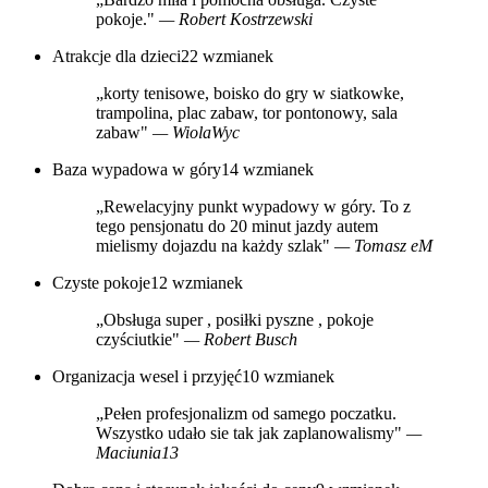
pokoje."
— Robert Kostrzewski
Atrakcje dla dzieci
22 wzmianek
„korty tenisowe, boisko do gry w siatkowke,
trampolina, plac zabaw, tor pontonowy, sala
zabaw"
— WiolaWyc
Baza wypadowa w góry
14 wzmianek
„Rewelacyjny punkt wypadowy w góry. To z
tego pensjonatu do 20 minut jazdy autem
mielismy dojazdu na każdy szlak"
— Tomasz eM
Czyste pokoje
12 wzmianek
„Obsługa super , posiłki pyszne , pokoje
czyściutkie"
— Robert Busch
Organizacja wesel i przyjęć
10 wzmianek
„Pełen profesjonalizm od samego poczatku.
Wszystko udało sie tak jak zaplanowalismy"
—
Maciunia13