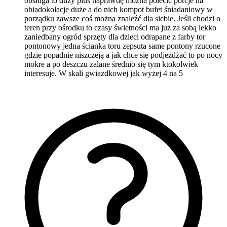
obsługa to duży plus naprawdę można polecić porcje na
obiadokolacje duże a do nich kompot bufet śniadaniowy w
porządku zawsze coś można znaleźć dla siebie. Jeśli chodzi o
teren przy ośrodku to czasy świetności ma już za sobą lekko
zaniedbany ogród sprzęty dla dzieci odrapane z farby tor
pontonowy jedna ścianka toru zepsuta same pontony rzucone
gdzie popadnie niszczeją a jak chce się podjeżdżać to po nocy
mokre a po deszczu zalane średnio się tym ktokolwiek
interesuje. W skali gwiazdkowej jak wyżej 4 na 5