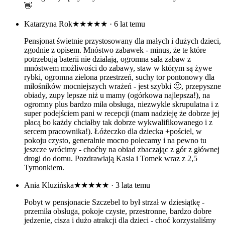
👋
Katarzyna Rok
★★★★★
· 6 lat temu
Pensjonat świetnie przystosowany dla małych i dużych dzieci,
zgodnie z opisem. Mnóstwo zabawek - minus, że te które
potrzebują baterii nie działają, ogromna sala zabaw z
mnóstwem możliwości do zabawy, staw w którym są żywe
rybki, ogromna zielona przestrzeń, suchy tor pontonowy dla
miłośników mocniejszych wrażeń - jest szybki 🙂, przepyszne
obiady, zupy lepsze niż u mamy (ogórkowa najlepsza!), na
ogromny plus bardzo miła obsługa, niezwykle skrupulatna i z
super podejściem pani w recepcji (mam nadzieję że dobrze jej
płacą bo każdy chciałby tak dobrze wykwalifikowanego i z
sercem pracownika!). Łóżeczko dla dziecka +pościel, w
pokoju czysto, generalnie mocno polecamy i na pewno tu
jeszcze wrócimy - choćby na obiad zbaczając z gór z głównej
drogi do domu. Pozdrawiają Kasia i Tomek wraz z 2,5
Tymonkiem.
Ania Kluzińska
★★★★★
· 3 lata temu
Pobyt w pensjonacie Szczebel to był strzał w dziesiątkę -
przemiła obsługa, pokoje czyste, przestronne, bardzo dobre
jedzenie, cisza i dużo atrakcji dla dzieci - choć korzystaliśmy