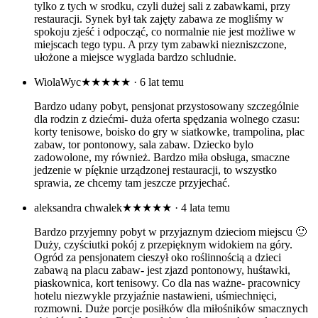
tylko z tych w srodku, czyli dużej sali z zabawkami, przy
restauracji. Synek był tak zajęty zabawa ze mogliśmy w
spokoju zjeść i odpocząć, co normalnie nie jest możliwe w
miejscach tego typu. A przy tym zabawki niezniszczone,
ułożone a miejsce wyglada bardzo schludnie.
WiolaWyc
★★★★★
· 6 lat temu
Bardzo udany pobyt, pensjonat przystosowany szczególnie
dla rodzin z dziećmi- duża oferta spędzania wolnego czasu:
korty tenisowe, boisko do gry w siatkowke, trampolina, plac
zabaw, tor pontonowy, sala zabaw. Dziecko bylo
zadowolone, my również. Bardzo miła obsługa, smaczne
jedzenie w píęknie urządzonej restauracji, to wszystko
sprawia, ze chcemy tam jeszcze przyjechać.
aleksandra chwalek
★★★★★
· 4 lata temu
Bardzo przyjemny pobyt w przyjaznym dzieciom miejscu 🙂
Duży, czyściutki pokój z przepięknym widokiem na góry.
Ogród za pensjonatem cieszył oko roślinnością a dzieci
zabawą na placu zabaw- jest zjazd pontonowy, huśtawki,
piaskownica, kort tenisowy. Co dla nas ważne- pracownicy
hotelu niezwykle przyjaźnie nastawieni, uśmiechnięci,
rozmowni. Duże porcje posiłków dla miłośników smacznych