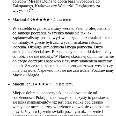
obiadów. Mszana Dolna to dobra baza wypadową do
Zakopanego, Krakowa czy Wieliczki. Dziękujemy za
wszystko 🙂
Maciunia13
★★★★★
· 4 lata temu
W Szczeblu organizowalismy wesele. Pełen profesjonalizm
od samego poczatku. Wszystko udało sie tak jak
zaplanowalismy, posilki wydawane zgodnie z ustaleniami co
do minuty. A goscie byli zachwyceni smakiem i iloscia
jedzenia. Obsluga usmiechnieta i mega pomocna. Duzo
atrakcji dla dzieciakow. Bez pomocy animatorki dzieci mialy
co robic i sie nie nudziły. W Naszej skromnej opinii nie ma sie
do czego doczepic i napewno z czystym sumieniem mozemy
polecic Szczebel kazdemu kto chce zorganizowac wesele czy
inne przyjecie. Napewno nikt sie nie zawiedzie. Pozdrawiamy
Maciek i Magda
Marcin Janus
★★★★☆
· 4 lata temu
Miejsce dobre na odpoczynek i na oderwanie się od
codzienności. Pokój przede wszystkim czysty to podstawa,
ale kilka mankamentów też jest brak stolika pod czajnik
wentylator mechaniczny w łazience zdawał się że odpadnie
przy każdym włączeniu światła poza tym ok. Jedzenie i