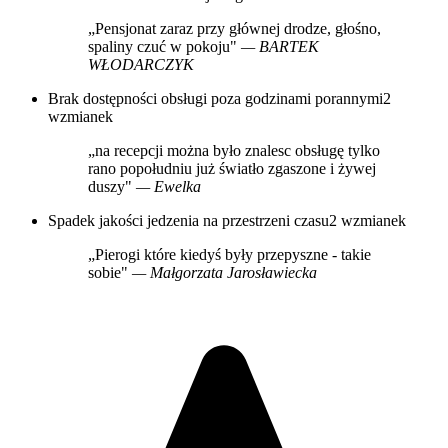
„Pensjonat zaraz przy głównej drodze, głośno,
spaliny czuć w pokoju"
— BARTEK
WŁODARCZYK
Brak dostępności obsługi poza godzinami porannymi
2
wzmianek
„na recepcji można było znalesc obsługę tylko
rano popołudniu już światło zgaszone i żywej
duszy"
— Ewelka
Spadek jakości jedzenia na przestrzeni czasu
2 wzmianek
„Pierogi które kiedyś były przepyszne - takie
sobie"
— Małgorzata Jarosławiecka