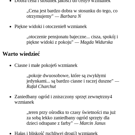
Dobra cena i stosunek jakości do ceny
9 wzmianek
„Cena jest bardzo dobra w stosunku do tego, co
otrzymujemy"
— Barbara N
Piękne widoki i otoczenie
8 wzmianek
„otoczenie pensjonatu bajeczne... cisza, spokój i
piękne widoki z pokoju"
— Magda Widurska
Warto wiedzieć
Ciasne i małe pokoje
6 wzmianek
„pokoje dwuosobowe, które są zwykłymi
jedynkami... są bardzo ciasne i raczej duszne"
—
Rafał Charchut
Zaniedbany ogród i zniszczony sprzęt zewnętrzny
4
wzmianek
„teren przy ośrodku to czasy świetności ma już
za sobą lekko zaniedbany ogród sprzęty dla
dzieci odrapane z farby"
— Marcin Janus
Hałas i bliskość ruchliwej drogi
3 wzmianek