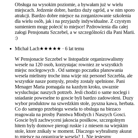
Obsługa na wysokim poziomie, a bywałam już w wielu
miejscach. Jedzenie dobre, bardzo duży ogród, a w nim sporo
atrakcji. Bardzo dobre miejsce na zorganizowanie szkolenia
dla wielu osób, jak i na przyjazdy indywidualne. Z czystym
sumieniem mogę polecić to miejsce! Pzdrowienia dla całej
załogi Pensjonatu Szczebel, a w szczególności dla Pani Marii.
:)
Michał Lach
★★★★★
· 6 lat temu
W Pensjonacie Szczebel w listopadzie organizowalismy
wesele na 120 osob, korzystajac rowniez ze wszystkich
miejsc noclegowych . Od samego poczatku planowania
wesela mielismy troche inna wizje niz personel Szczebla, ale
wszystkie nasze pomysly, prosby zostaly spelnione. Pani
Menager Maria pomagala na kazdym kroku, uwaznie
wysluchujac naszych potrzeb. Jesli chodzi o same noclegi i
sniadanie poweselne to goscie byli bardzo zadowoleni. Duzy
wybor produktow na szwedzkim stole, pyszna kawa, herbata.
Co do samego przebiegu wesela to obsluga na biezaco
reagowala na prosby Panstwa Mlodych i Naszych Gosci.
Goscie byli zachwyceni jakoscia posilkow, szczegolnym
hitem byly domowe pierogi ruskie i z miesem na wiejskim
stole, ktore znikaly w moment. Dlaczego wybralismy akurat
to miejsce na organizacje wesela? 1. Nie jestesmy