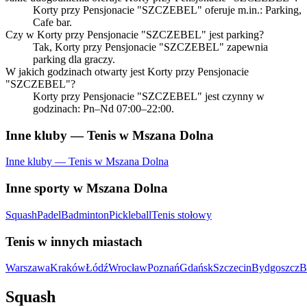
Korty przy Pensjonacie "SZCZEBEL" oferuje m.in.: Parking,
Cafe bar.
Czy w Korty przy Pensjonacie "SZCZEBEL" jest parking?
Tak, Korty przy Pensjonacie "SZCZEBEL" zapewnia
parking dla graczy.
W jakich godzinach otwarty jest Korty przy Pensjonacie
"SZCZEBEL"?
Korty przy Pensjonacie "SZCZEBEL" jest czynny w
godzinach: Pn–Nd 07:00–22:00.
Inne kluby — Tenis w Mszana Dolna
Inne kluby — Tenis w Mszana Dolna
Inne sporty w Mszana Dolna
Squash
Padel
Badminton
Pickleball
Tenis stołowy
Tenis w innych miastach
Warszawa
Kraków
Łódź
Wrocław
Poznań
Gdańsk
Szczecin
Bydgoszcz
B
Squash