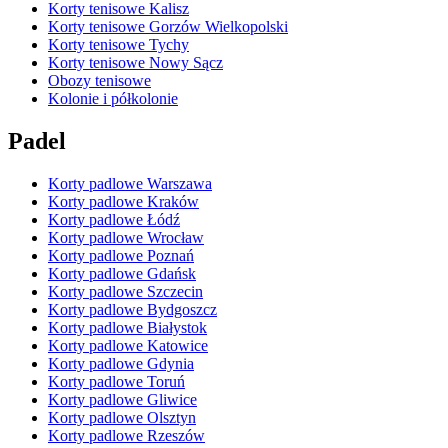
Korty tenisowe Kalisz
Korty tenisowe Gorzów Wielkopolski
Korty tenisowe Tychy
Korty tenisowe Nowy Sącz
Obozy tenisowe
Kolonie i półkolonie
Padel
Korty padlowe Warszawa
Korty padlowe Kraków
Korty padlowe Łódź
Korty padlowe Wrocław
Korty padlowe Poznań
Korty padlowe Gdańsk
Korty padlowe Szczecin
Korty padlowe Bydgoszcz
Korty padlowe Białystok
Korty padlowe Katowice
Korty padlowe Gdynia
Korty padlowe Toruń
Korty padlowe Gliwice
Korty padlowe Olsztyn
Korty padlowe Rzeszów