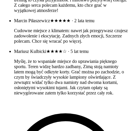
Z całego serca polecam każdemu, kto chce grać w
wyjątkowej atmosferze!
Marcin Piłaszewicz
★★★★★
· 2 lata temu
Cudowne miejsce z klimatem: nawet jak przegrywasz czujesz
zadowolenie i ekscytację. Zadnych złych emocji, Szczerze
polecam. Chce się wracać po więcej.
Mariusz Kulbicki
★★★★☆
· 5 lat temu
Myślę, że to wspaniałe miejsce do uprawiania pięknego
sportu. Teren widzę bardzo zadbany, Zimą stoją namioty
latem mogą być odkryte korty. Grać można po zachodzie, o
czym by świadczyły wysokie lampiony oświetlające. Z
zewnątrz widać tylko dwa namioty nad dwoma kortami,
osłoniętymi wysokimi tujami. Jak czytam opłaty są
niewygórowane zatem tylko korzystać przez cały rok.