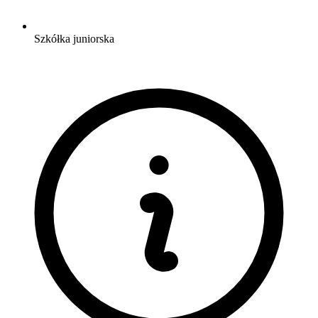
Szkółka juniorska