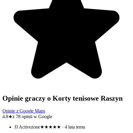
Opinie graczy o Korty tenisowe Raszyn
Opinie z Google Maps
4.8
★
z 78 opinii w Google
JJ Activezone
★★★★★
· 4 lata temu