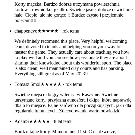
Korty mączka. Bardzo dobrze utrzymana powierzchnia
kortow - rowniotko, gładko. Świetne jasne, dobrze oświetlone
hale. Ciepło, ale nie gorąco :) Bardzo czysto i przyjemnie,
polecam!!!!
chappencyo
★★★★★
· rok temu
We definitely recomend this place. Very helpful welcoming
team, devoted to tennis and helping you on your way to
master the game. They actually care about teaching you how
to play well and you can see how passionate they are about
sharing their knowledge about this wonderful sport. The place
is also clean, well maintained clay courts and has parking.
Everything still great as of May 2023!ł
Tomasz Smol
★★★★★
· rok temu
Świetne miejsce do gry w tenisa w Raszynie. Świetnie
utrzymane korty, przyjazna atmosfera i ekipa, która naprawdę
dba o to miejsce. Fajne zarówno dla początkujących, jak i dla
regularnie trenujących. Zdecydowanie warto odwiedzić.
AdamS
★★★★★
· 8 lat temu
Bardzo fajne korty. Mimo minus 11 st. C na dzworze,