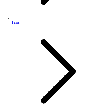
Tenis