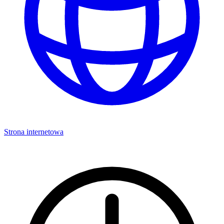
Strona internetowa