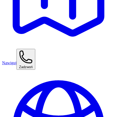
Nawiguj
Zadzwoń