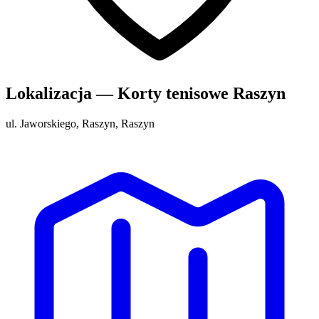
Lokalizacja — Korty tenisowe Raszyn
ul. Jaworskiego, Raszyn, Raszyn