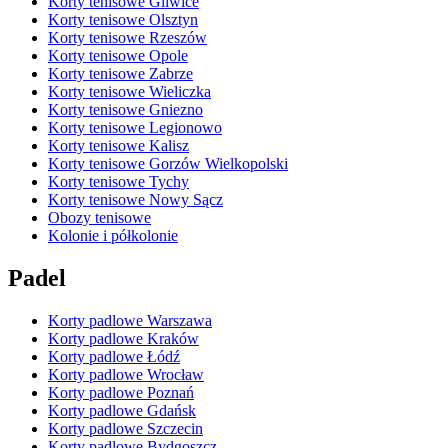
Korty tenisowe Gliwice
Korty tenisowe Olsztyn
Korty tenisowe Rzeszów
Korty tenisowe Opole
Korty tenisowe Zabrze
Korty tenisowe Wieliczka
Korty tenisowe Gniezno
Korty tenisowe Legionowo
Korty tenisowe Kalisz
Korty tenisowe Gorzów Wielkopolski
Korty tenisowe Tychy
Korty tenisowe Nowy Sącz
Obozy tenisowe
Kolonie i półkolonie
Padel
Korty padlowe Warszawa
Korty padlowe Kraków
Korty padlowe Łódź
Korty padlowe Wrocław
Korty padlowe Poznań
Korty padlowe Gdańsk
Korty padlowe Szczecin
Korty padlowe Bydgoszcz