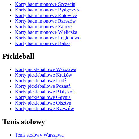
Korty badmintonowe Szczecin
Korty badmintonowe Bydgoszcz
Korty badmintonowe Katowice
Korty badmintonowe Rzeszów
Korty badmintonowe Zabrze
Korty badmintonowe Wieliczka
Korty badmintonowe Legionowo
Korty badmintonowe Kalisz
Pickleball
Korty pickleballowe Warszawa
Korty pickleballowe Kraków
Korty pickleballowe Łódź
Korty pickleballowe Poznań
Korty pickleballowe Białystok
Korty pickleballowe Gdynia
Korty pickleballowe Olsztyn
Korty pickleballowe Rzeszów
Tenis stołowy
Tenis stołowy Warszawa