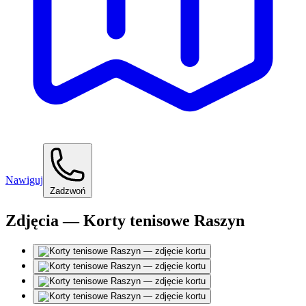
Nawiguj
Zadzwoń
Zdjęcia — Korty tenisowe Raszyn