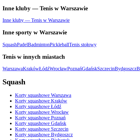
Inne kluby — Tenis w Warszawie
Inne kluby — Tenis w Warszawie
Inne sporty w Warszawie
Squash
Padel
Badminton
Pickleball
Tenis stołowy
Tenis w innych miastach
Warszawa
Kraków
Łódź
Wrocław
Poznań
Gdańsk
Szczecin
Bydgoszcz
B
Squash
Korty squashowe Warszawa
Korty squashowe Kraków
Korty squashowe Łódź
Korty squashowe Wrocław
Korty squashowe Poznań
Korty squashowe Gdańsk
Korty squashowe Szczecin
Korty squashowe Bydgoszcz