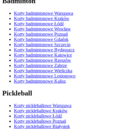
Badminton
Korty badmintonowe Warszawa
Korty badmintonowe Kraków
Korty badmintonowe Łódź
Korty badmintonowe Wrocław
Korty badmintonowe Poznań
Korty badmintonowe Gdańsk
Korty badmintonowe Szczecin
Korty badmintonowe Bydgoszcz
Korty badmintonowe Katowice
Korty badmintonowe Rzeszów
Korty badmintonowe Zabrze
Korty badmintonowe Wieliczka
Korty badmintonowe Legionowo
Korty badmintonowe Kalisz
Pickleball
Korty pickleballowe Warszawa
Korty pickleballowe Kraków
Korty pickleballowe Łódź
Korty pickleballowe Poznań
Korty pickleballowe Białystok