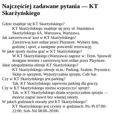
Najczęściej zadawane pytania — KT
Skarżyńskiego
Gdzie znajduje się KT Skarżyńskiego?
KT Skarżyńskiego znajduje się przy ul. Stanisława
Skarżyńskiego 6A, Warszawa, Warszawa.
Jak zarezerwować kort w KT Skarżyńskiego?
Zarezerwuj kort online przez Playmore. Wybierz datę,
godzinę i sport, a następnie potwierdź rezerwację.
W jakie sporty można grać w KT Skarżyńskiego?
W KT Skarżyńskiego (Warszawa) zagrasz w: Tenis. Sprawdź
dostępne terminy i zarezerwuj kort online przez Playmore.
Jakie udogodnienia oferuje KT Skarżyńskiego?
KT Skarżyńskiego oferuje m.in.: Parking, Szatnie, Prysznice,
Sklep ze sprzętem, Wypożyczalnia sprzętu, Cafe bar.
Czy w KT Skarżyńskiego jest parking?
Tak, KT Skarżyńskiego zapewnia parking dla graczy.
Czy w KT Skarżyńskiego można wypożyczyć sprzęt?
Tak, w KT Skarżyńskiego działa wypożyczalnia sprzętu —
możesz zagrać nawet bez własnej rakiety.
W jakich godzinach otwarty jest KT Skarżyńskiego?
KT Skarżyńskiego jest czynny w godzinach: Pn–Pt 07:00–
22:00, Sob–Nd 08:00–20:00.