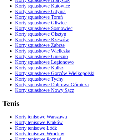
Korty squashowe Białystok
Korty squashowe Katowice
Korty squashowe Gdynia
Korty squashowe Toruń
Korty squashowe Gliwice
Korty squashowe Sosnowiec
Korty squashowe Olsztyn
Korty squashowe Rzeszów
Korty squashowe Zabrze
Korty squashowe Wieliczka
Korty squashowe Gniezno
Korty squashowe Legionowo
Korty squashowe Kalisz
Korty squashowe Gorzów Wielkopolski
Korty squashowe Tychy
Korty squashowe Dąbrowa Górnicza
Korty squashowe Nowy Sącz
Tenis
Korty tenisowe Warszawa
Korty tenisowe Kraków
Korty tenisowe Łódź
Korty tenisowe Wrocław
Korty tenisowe Poznań