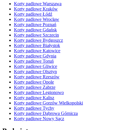
Korty padlowe Warszawa
Korty padlowe Kraków
Korty padlowe Łódź
Korty padlowe Wrocław
Korty padlowe Poznań
Korty padlowe Gdańsk
Korty padlowe Szczecin
Korty padlowe Bydgoszcz
Korty padlowe Białystok
Korty padlowe Katowice
Korty padlowe Gdynia
Korty padlowe Toruń
Korty padlowe Gliwice
Korty padlowe Olsztyn
Korty padlowe Rzeszów
Korty padlowe Opole
Korty padlowe Zabrze
Korty padlowe Legionowo
Korty padlowe Kalisz
Korty padlowe Gorzów Wielkopolski
Korty padlowe Tychy
Korty padlowe Dąbrowa Górnicza
Korty padlowe Nowy Sącz