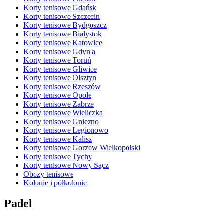
Korty tenisowe Gdańsk
Korty tenisowe Szczecin
Korty tenisowe Bydgoszcz
Korty tenisowe Białystok
Korty tenisowe Katowice
Korty tenisowe Gdynia
Korty tenisowe Toruń
Korty tenisowe Gliwice
Korty tenisowe Olsztyn
Korty tenisowe Rzeszów
Korty tenisowe Opole
Korty tenisowe Zabrze
Korty tenisowe Wieliczka
Korty tenisowe Gniezno
Korty tenisowe Legionowo
Korty tenisowe Kalisz
Korty tenisowe Gorzów Wielkopolski
Korty tenisowe Tychy
Korty tenisowe Nowy Sącz
Obozy tenisowe
Kolonie i półkolonie
Padel