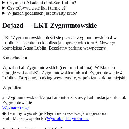
Czym jest Akademia Pol-Sart Lublin?
Czy odbywają się ligi i turnieje?
W jakich godzinach jest otwarty klub?
Dojazd — LKT Zygmuntowskie
LKT Zygmuntowskie mieści się przy al. Zygmuntowskich 4 w
Lublinie — centralna lokalizacja naprzeciwko toru żużlowego i
kompleksu Aqua Lublin. Bezpłatny parking wewnętrzny.
Samochodem
Wjazd od al. Zygmuntowskich (centrum Lublina). W Mapach
Google wpisz «LKT Zygmuntowskie» lub «al. Zygmuntowskie 4,
Lublin». Bezpłatny parking wewnętrzny, w pobliżu parking miejski.
W pobliżu
al. Zygmuntowskie 4
Aqua Lublin
tor żużlowy Lublin
stacja Orlen al.
Zygmuntowskie
Wyznacz trasę
◆
Terminy wyszukuje Playmore · rezerwacja u operatora
klubu
Masz swój obiekt?
Wypróbuj Playmore
→