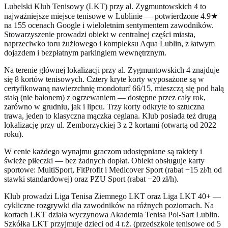
Lubelski Klub Tenisowy (LKT) przy al. Zygmuntowskich 4 to
najważniejsze miejsce tenisowe w Lublinie — potwierdzone 4.9★
na 155 ocenach Google i wieloletnim sentymentem zawodników.
Stowarzyszenie prowadzi obiekt w centralnej części miasta,
naprzeciwko toru żużlowego i kompleksu Aqua Lublin, z łatwym
dojazdem i bezpłatnym parkingiem wewnętrznym.
Na terenie głównej lokalizacji przy al. Zygmuntowskich 4 znajduje
się 8 kortów tenisowych. Cztery kryte korty wyposażone są w
certyfikowaną nawierzchnię mondoturf 66/15, mieszczą się pod halą
stałą (nie balonem) z ogrzewaniem — dostępne przez cały rok,
zarówno w grudniu, jak i lipcu. Trzy korty odkryte to sztuczna
trawa, jeden to klasyczna mączka ceglana. Klub posiada też drugą
lokalizację przy ul. Zemborzyckiej 3 z 2 kortami (otwartą od 2022
roku).
W cenie każdego wynajmu graczom udostępniane są rakiety i
świeże piłeczki — bez żadnych dopłat. Obiekt obsługuje karty
sportowe: MultiSport, FitProfit i Medicover Sport (rabat −15 zł/h od
stawki standardowej) oraz PZU Sport (rabat −20 zł/h).
Klub prowadzi Liga Tenisa Ziemnego LKT oraz Liga LKT 40+ —
cykliczne rozgrywki dla zawodników na różnych poziomach. Na
kortach LKT działa wyczynowa Akademia Tenisa Pol-Sart Lublin.
Szkółka LKT przyjmuje dzieci od 4 r.ż. (przedszkole tenisowe od 5