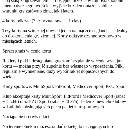
halą stałą z ogrzewaniem — dostępne przez cały rok. Brak balonu
pneumatycznego: wejście i wyjście bez demontażu, stabilne
warunki gry zarówno zimą, jak i latem.
4 korty odkryte (3 sztuczna trawa + 1 clay)
Trzy korty na sztucznej trawie i jeden na mączce ceglanej — idealny
do doskonalenia gry ziemnej. Korty odkryte czynne sezonowo w
miesiącach letnich.
Sprzęt gratis w cenie kortu
Rakiety i piłki udostępniane graczom bezpłatnie w cenie wynajmu
kortu — można przyjść zupełnie bez własnego wyposażenia. Piłki
regularnie wymieniane, duży wybór rakiet dopasowanych do
wieku.
Karty sportowe: MultiSport, FitProfit, Medicover Sport, PZU Sport
Klub akceptuje karty MultiSport, FitProfit i Medicover Sport (rabat
−15 zł/h) oraz PZU Sport (rabat −20 zł/h). Jeden z niewielu klubów
w Lublinie obsługujących pełen pakiet kart sportowych.
Naciąganie i serwis rakiet
Na terenie obiektu możesz oddać rakietę do naciągnięcia lub