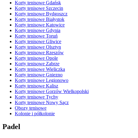
Korty tenisowe Gdańsk
Korty tenisowe Szczecin
Korty tenisowe Bydgoszcz
Korty tenisowe Białystok
Korty tenisowe Katowice
Korty tenisowe Gdynia
Korty tenisowe Toruń
Korty tenisowe Gliwice
Korty tenisowe Olsztyn
Korty tenisowe Rzeszów
Korty tenisowe Opole
Korty tenisowe Zabrze
Korty tenisowe Wieliczka
Korty tenisowe Gniezno
Korty tenisowe Legionowo
Korty tenisowe Kalisz
Korty tenisowe Gorzów Wielkopolski
Korty tenisowe Tychy
Korty tenisowe Nowy Sącz
Obozy tenisowe
Kolonie i półkolonie
Padel