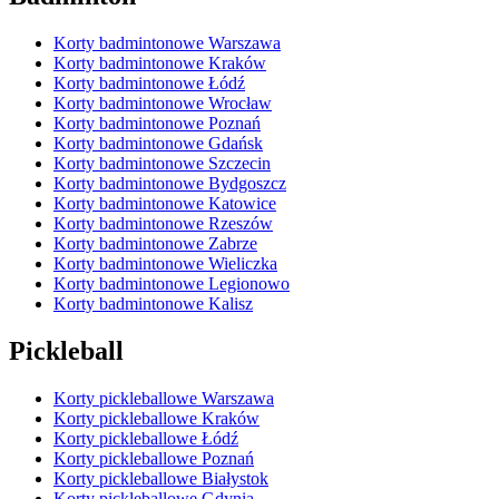
Korty badmintonowe Warszawa
Korty badmintonowe Kraków
Korty badmintonowe Łódź
Korty badmintonowe Wrocław
Korty badmintonowe Poznań
Korty badmintonowe Gdańsk
Korty badmintonowe Szczecin
Korty badmintonowe Bydgoszcz
Korty badmintonowe Katowice
Korty badmintonowe Rzeszów
Korty badmintonowe Zabrze
Korty badmintonowe Wieliczka
Korty badmintonowe Legionowo
Korty badmintonowe Kalisz
Pickleball
Korty pickleballowe Warszawa
Korty pickleballowe Kraków
Korty pickleballowe Łódź
Korty pickleballowe Poznań
Korty pickleballowe Białystok
Korty pickleballowe Gdynia