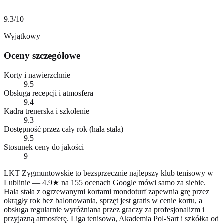
9.3
/10
Wyjątkowy
Oceny szczegółowe
Korty i nawierzchnie
9.5
Obsługa recepcji i atmosfera
9.4
Kadra trenerska i szkolenie
9.3
Dostępność przez cały rok (hala stała)
9.5
Stosunek ceny do jakości
9
LKT Zygmuntowskie to bezsprzecznie najlepszy klub tenisowy w
Lublinie — 4.9★ na 155 ocenach Google mówi samo za siebie.
Hala stała z ogrzewanymi kortami mondoturf zapewnia grę przez
okrągły rok bez balonowania, sprzęt jest gratis w cenie kortu, a
obsługa regularnie wyróżniana przez graczy za profesjonalizm i
przyjazną atmosferę. Liga tenisowa, Akademia Pol-Sart i szkółka od