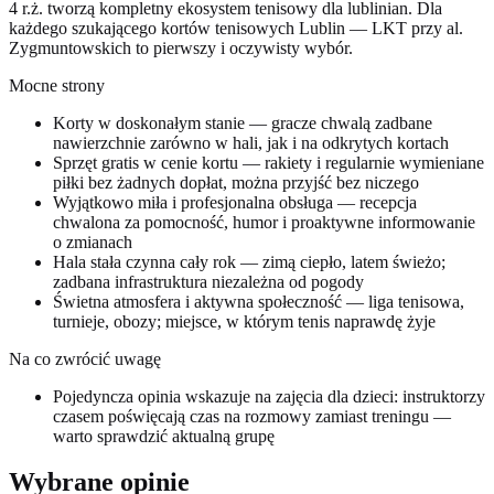
4 r.ż. tworzą kompletny ekosystem tenisowy dla lublinian. Dla
każdego szukającego kortów tenisowych Lublin — LKT przy al.
Zygmuntowskich to pierwszy i oczywisty wybór.
Mocne strony
Korty w doskonałym stanie — gracze chwalą zadbane
nawierzchnie zarówno w hali, jak i na odkrytych kortach
Sprzęt gratis w cenie kortu — rakiety i regularnie wymieniane
piłki bez żadnych dopłat, można przyjść bez niczego
Wyjątkowo miła i profesjonalna obsługa — recepcja
chwalona za pomocność, humor i proaktywne informowanie
o zmianach
Hala stała czynna cały rok — zimą ciepło, latem świeżo;
zadbana infrastruktura niezależna od pogody
Świetna atmosfera i aktywna społeczność — liga tenisowa,
turnieje, obozy; miejsce, w którym tenis naprawdę żyje
Na co zwrócić uwagę
Pojedyncza opinia wskazuje na zajęcia dla dzieci: instruktorzy
czasem poświęcają czas na rozmowy zamiast treningu —
warto sprawdzić aktualną grupę
Wybrane opinie