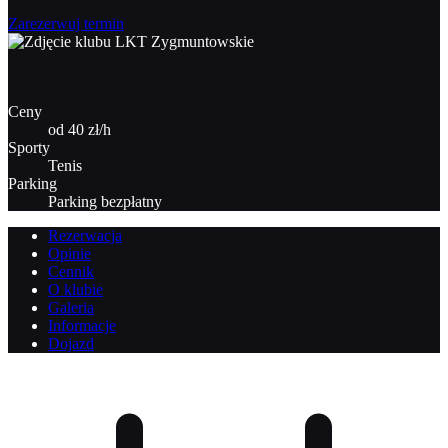
Zarezerwuj termin
Ceny
od 40 zł/h
Sporty
Tenis
Parking
Parking bezpłatny
Rezerwacja
Opinie
Cennik
O klubie
Galeria
Informacje
Dojazd