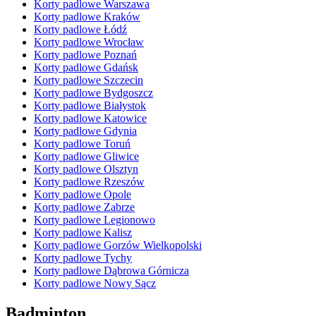
Korty padlowe Warszawa
Korty padlowe Kraków
Korty padlowe Łódź
Korty padlowe Wrocław
Korty padlowe Poznań
Korty padlowe Gdańsk
Korty padlowe Szczecin
Korty padlowe Bydgoszcz
Korty padlowe Białystok
Korty padlowe Katowice
Korty padlowe Gdynia
Korty padlowe Toruń
Korty padlowe Gliwice
Korty padlowe Olsztyn
Korty padlowe Rzeszów
Korty padlowe Opole
Korty padlowe Zabrze
Korty padlowe Legionowo
Korty padlowe Kalisz
Korty padlowe Gorzów Wielkopolski
Korty padlowe Tychy
Korty padlowe Dąbrowa Górnicza
Korty padlowe Nowy Sącz
Badminton