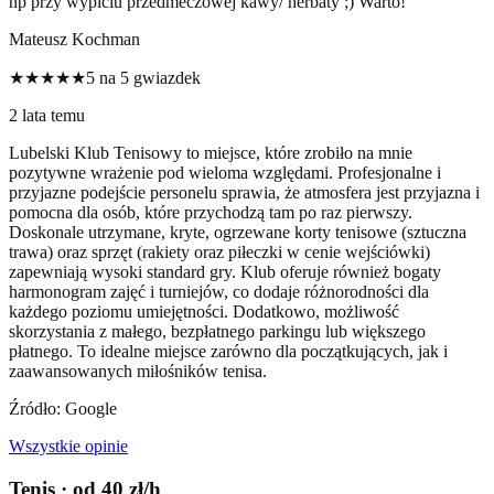
np przy wypiciu przedmeczowej kawy/ herbaty ;) Warto!
Mateusz Kochman
★★★★★
5 na 5 gwiazdek
2 lata temu
Lubelski Klub Tenisowy to miejsce, które zrobiło na mnie
pozytywne wrażenie pod wieloma względami. Profesjonalne i
przyjazne podejście personelu sprawia, że atmosfera jest przyjazna i
pomocna dla osób, które przychodzą tam po raz pierwszy.
Doskonale utrzymane, kryte, ogrzewane korty tenisowe (sztuczna
trawa) oraz sprzęt (rakiety oraz piłeczki w cenie wejściówki)
zapewniają wysoki standard gry. Klub oferuje również bogaty
harmonogram zajęć i turniejów, co dodaje różnorodności dla
każdego poziomu umiejętności. Dodatkowo, możliwość
skorzystania z małego, bezpłatnego parkingu lub większego
płatnego. To idealne miejsce zarówno dla początkujących, jak i
zaawansowanych miłośników tenisa.
Źródło: Google
Wszystkie opinie
Tenis
· od 40 zł/h