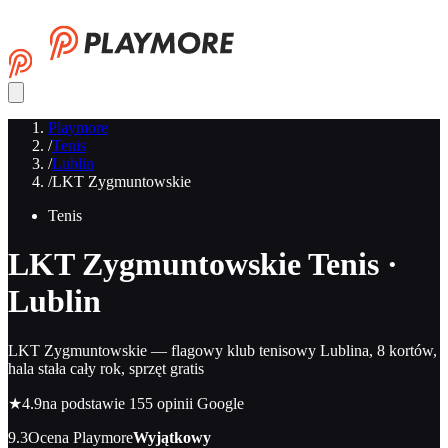
Playmore
/
Tenis
/
Lublin
/
LKT Zygmuntowskie
Tenis
LKT Zygmuntowskie
Tenis ·
Lublin
LKT Zygmuntowskie — flagowy klub tenisowy Lublina, 8 kortów,
hala stała cały rok, sprzęt gratis
★
4.9
na podstawie 155 opinii Google
9.3
Ocena Playmore
Wyjątkowy