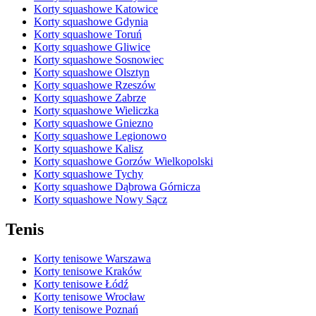
Korty squashowe Katowice
Korty squashowe Gdynia
Korty squashowe Toruń
Korty squashowe Gliwice
Korty squashowe Sosnowiec
Korty squashowe Olsztyn
Korty squashowe Rzeszów
Korty squashowe Zabrze
Korty squashowe Wieliczka
Korty squashowe Gniezno
Korty squashowe Legionowo
Korty squashowe Kalisz
Korty squashowe Gorzów Wielkopolski
Korty squashowe Tychy
Korty squashowe Dąbrowa Górnicza
Korty squashowe Nowy Sącz
Tenis
Korty tenisowe Warszawa
Korty tenisowe Kraków
Korty tenisowe Łódź
Korty tenisowe Wrocław
Korty tenisowe Poznań