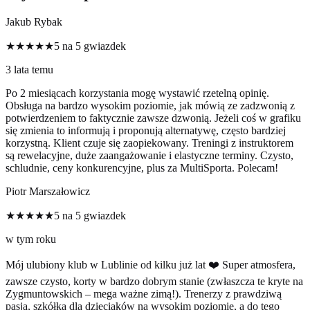
Jakub Rybak
★★★★★
5 na 5 gwiazdek
3 lata temu
Po 2 miesiącach korzystania mogę wystawić rzetelną opinię.
Obsługa na bardzo wysokim poziomie, jak mówią ze zadzwonią z
potwierdzeniem to faktycznie zawsze dzwonią. Jeżeli coś w grafiku
się zmienia to informują i proponują alternatywę, często bardziej
korzystną. Klient czuje się zaopiekowany. Treningi z instruktorem
są rewelacyjne, duże zaangażowanie i elastyczne terminy. Czysto,
schludnie, ceny konkurencyjne, plus za MultiSporta. Polecam!
Piotr Marszałowicz
★★★★★
5 na 5 gwiazdek
w tym roku
Mój ulubiony klub w Lublinie od kilku już lat ❤️ Super atmosfera,
zawsze czysto, korty w bardzo dobrym stanie (zwłaszcza te kryte na
Zygmuntowskich – mega ważne zimą!). Trenerzy z prawdziwą
pasją, szkółka dla dzieciaków na wysokim poziomie, a do tego