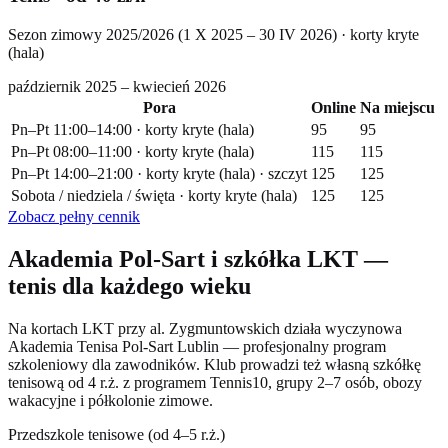
Sezon zimowy 2025/2026 (1 X 2025 – 30 IV 2026) · korty kryte
(hala)
październik 2025 – kwiecień 2026
Pora
Online
Na miejscu
Pn–Pt 11:00–14:00 · korty kryte (hala)
95
95
Pn–Pt 08:00–11:00 · korty kryte (hala)
115
115
Pn–Pt 14:00–21:00 · korty kryte (hala) · szczyt
125
125
Sobota / niedziela / święta · korty kryte (hala)
125
125
Zobacz pełny cennik
Akademia Pol-Sart i szkółka LKT —
tenis dla każdego wieku
Na kortach LKT przy al. Zygmuntowskich działa wyczynowa
Akademia Tenisa Pol-Sart Lublin — profesjonalny program
szkoleniowy dla zawodników. Klub prowadzi też własną szkółkę
tenisową od 4 r.ż. z programem Tennis10, grupy 2–7 osób, obozy
wakacyjne i półkolonie zimowe.
Przedszkole tenisowe (od 4–5 r.ż.)