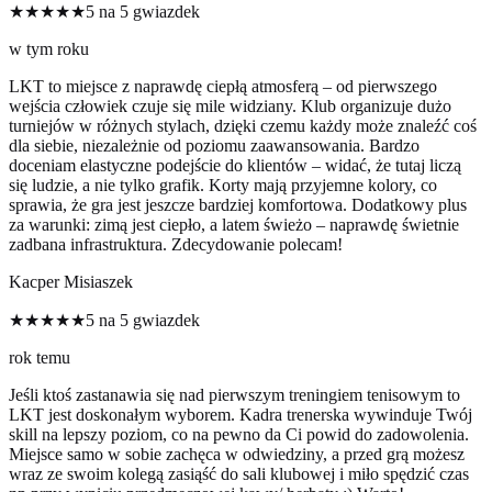
★★★★★
5 na 5 gwiazdek
w tym roku
LKT to miejsce z naprawdę ciepłą atmosferą – od pierwszego
wejścia człowiek czuje się mile widziany. Klub organizuje dużo
turniejów w różnych stylach, dzięki czemu każdy może znaleźć coś
dla siebie, niezależnie od poziomu zaawansowania. Bardzo
doceniam elastyczne podejście do klientów – widać, że tutaj liczą
się ludzie, a nie tylko grafik. Korty mają przyjemne kolory, co
sprawia, że gra jest jeszcze bardziej komfortowa. Dodatkowy plus
za warunki: zimą jest ciepło, a latem świeżo – naprawdę świetnie
zadbana infrastruktura. Zdecydowanie polecam!
Kacper Misiaszek
★★★★★
5 na 5 gwiazdek
rok temu
Jeśli ktoś zastanawia się nad pierwszym treningiem tenisowym to
LKT jest doskonałym wyborem. Kadra trenerska wywinduje Twój
skill na lepszy poziom, co na pewno da Ci powid do zadowolenia.
Miejsce samo w sobie zachęca w odwiedziny, a przed grą możesz
wraz ze swoim kolegą zasiąść do sali klubowej i miło spędzić czas