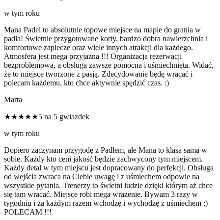
w tym roku
Mana Padel to absolutnie topowe miejsce na mapie do grania w
padla! Świetnie przygotowane korty, bardzo dobra nawierzchnia i
komfortowe zaplecze oraz wiele innych atrakcji dla każdego.
Atmosfera jest mega przyjazna !!! Organizacja rezerwacji
bezproblemowa, a obsługa zawsze pomocna i uśmiechnięta. Widać,
że to miejsce tworzone z pasją. Zdecydowanie będę wracać i
polecam każdemu, kto chce aktywnie spędzić czas. :)
Marta
★★★★★
5 na 5 gwiazdek
w tym roku
Dopiero zaczynam przygodę z Padlem, ale Mana to klasa sama w
sobie. Każdy kto ceni jakość będzie zachwycony tym miejscem.
Każdy detal w tym miejscu jest dopracowany do perfekcji. Obsługa
od wejścia zwraca na Ciebie uwagę i z uśmiechem odpowie na
wszystkie pytania. Trenerzy to świetni ludzie dzięki którym aż chce
się tam wracać. Miejsce robi mega wrażenie. Bywam 3 razy w
tygodniu i za każdym razem wchodzę i wychodzę z uśmiechem ;)
POLECAM !!!