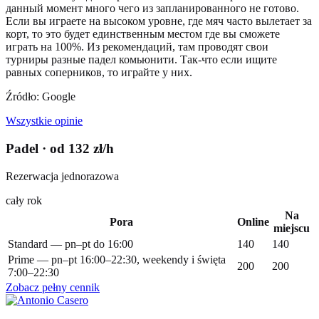
данный момент много чего из запланированного не готово.
Если вы играете на высоком уровне, где мяч часто вылетает за
корт, то это будет единственным местом где вы сможете
играть на 100%. Из рекомендаций, там проводят свои
турниры разные падел комьюнити. Так-что если ищите
равных соперников, то играйте у них.
Źródło: Google
Wszystkie opinie
Padel
· od 132 zł/h
Rezerwacja jednorazowa
cały rok
Na
Pora
Online
miejscu
Standard — pn–pt do 16:00
140
140
Prime — pn–pt 16:00–22:30, weekendy i święta
200
200
7:00–22:30
Zobacz pełny cennik