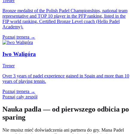
Trener
Bronze medalist of the Polish Padel Championships, national team
representative and TOP 10 player in the PFP ranking, listed in the
FIP world ranking. Certified Bronze Level coach (Hello Padel
Academy).
Poznaj trenera →
Iwo Waligóra
Trener
Over 3 years of padel experience gained in Spain and more than 10
years of playing tennis.
Poznaj trenera →
Poznaj cały zespół
Nauka padla — od pierwszego odbicia po
sparing
Nie musisz mieć doświadczenia ani partnera do gry. Mana Padel