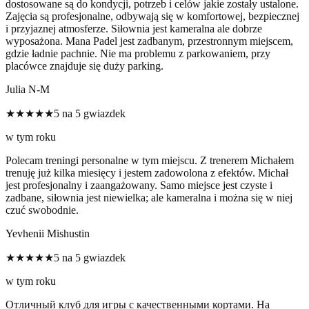
dostosowane są do kondycji, potrzeb i celów jakie zostały ustalone.
Zajęcia są profesjonalne, odbywają się w komfortowej, bezpiecznej
i przyjaznej atmosferze. Siłownia jest kameralna ale dobrze
wyposażona. Mana Padel jest zadbanym, przestronnym miejscem,
gdzie ładnie pachnie. Nie ma problemu z parkowaniem, przy
placówce znajduje się duży parking.
Julia N-M
★★★★★
5 na 5 gwiazdek
w tym roku
Polecam treningi personalne w tym miejscu. Z trenerem Michałem
trenuję już kilka miesięcy i jestem zadowolona z efektów. Michał
jest profesjonalny i zaangażowany. Samo miejsce jest czyste i
zadbane, siłownia jest niewielka; ale kameralna i można się w niej
czuć swobodnie.
Yevhenii Mishustin
★★★★★
5 na 5 gwiazdek
w tym roku
Отличный клуб для игры с качественными кортами. На