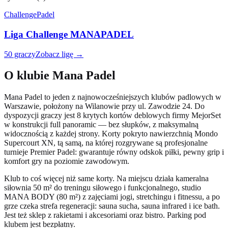
Challenge
Padel
Liga Challenge MANAPADEL
50 graczy
Zobacz ligę →
O klubie Mana Padel
Mana Padel to jeden z najnowocześniejszych klubów padlowych w
Warszawie, położony na Wilanowie przy ul. Zawodzie 24. Do
dyspozycji graczy jest 8 krytych kortów deblowych firmy MejorSet
w konstrukcji full panoramic — bez słupków, z maksymalną
widocznością z każdej strony. Korty pokryto nawierzchnią Mondo
Supercourt XN, tą samą, na której rozgrywane są profesjonalne
turnieje Premier Padel: gwarantuje równy odskok piłki, pewny grip i
komfort gry na poziomie zawodowym.
Klub to coś więcej niż same korty. Na miejscu działa kameralna
siłownia 50 m² do treningu siłowego i funkcjonalnego, studio
MANA BODY (80 m²) z zajęciami jogi, stretchingu i fitnessu, a po
grze czeka strefa regeneracji: sauna sucha, sauna infrared i ice bath.
Jest też sklep z rakietami i akcesoriami oraz bistro. Parking pod
klubem jest bezpłatny.