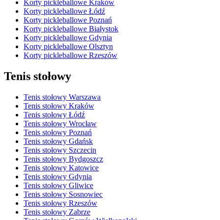
Korty pickleballowe Kraków
Korty pickleballowe Łódź
Korty pickleballowe Poznań
Korty pickleballowe Białystok
Korty pickleballowe Gdynia
Korty pickleballowe Olsztyn
Korty pickleballowe Rzeszów
Tenis stołowy
Tenis stołowy Warszawa
Tenis stołowy Kraków
Tenis stołowy Łódź
Tenis stołowy Wrocław
Tenis stołowy Poznań
Tenis stołowy Gdańsk
Tenis stołowy Szczecin
Tenis stołowy Bydgoszcz
Tenis stołowy Katowice
Tenis stołowy Gdynia
Tenis stołowy Gliwice
Tenis stołowy Sosnowiec
Tenis stołowy Rzeszów
Tenis stołowy Zabrze