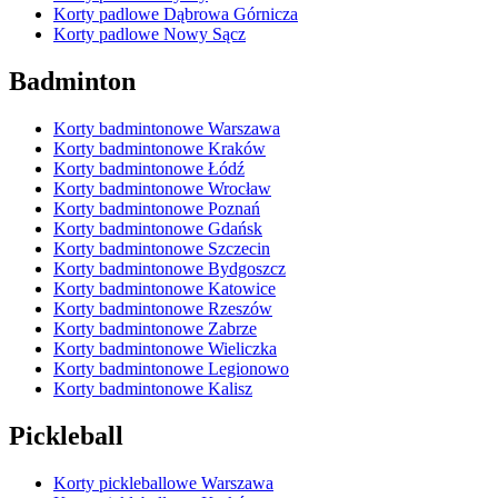
Korty padlowe Dąbrowa Górnicza
Korty padlowe Nowy Sącz
Badminton
Korty badmintonowe Warszawa
Korty badmintonowe Kraków
Korty badmintonowe Łódź
Korty badmintonowe Wrocław
Korty badmintonowe Poznań
Korty badmintonowe Gdańsk
Korty badmintonowe Szczecin
Korty badmintonowe Bydgoszcz
Korty badmintonowe Katowice
Korty badmintonowe Rzeszów
Korty badmintonowe Zabrze
Korty badmintonowe Wieliczka
Korty badmintonowe Legionowo
Korty badmintonowe Kalisz
Pickleball
Korty pickleballowe Warszawa