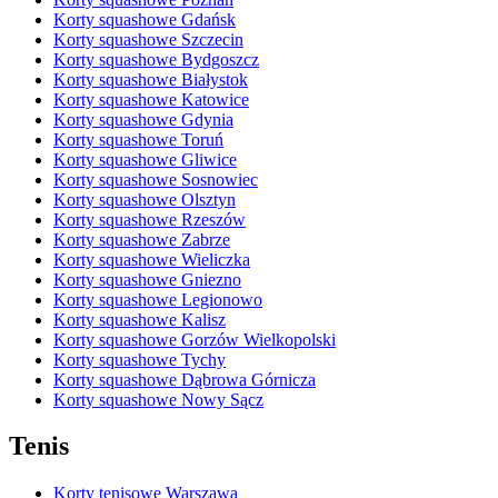
Korty squashowe Gdańsk
Korty squashowe Szczecin
Korty squashowe Bydgoszcz
Korty squashowe Białystok
Korty squashowe Katowice
Korty squashowe Gdynia
Korty squashowe Toruń
Korty squashowe Gliwice
Korty squashowe Sosnowiec
Korty squashowe Olsztyn
Korty squashowe Rzeszów
Korty squashowe Zabrze
Korty squashowe Wieliczka
Korty squashowe Gniezno
Korty squashowe Legionowo
Korty squashowe Kalisz
Korty squashowe Gorzów Wielkopolski
Korty squashowe Tychy
Korty squashowe Dąbrowa Górnicza
Korty squashowe Nowy Sącz
Tenis
Korty tenisowe Warszawa