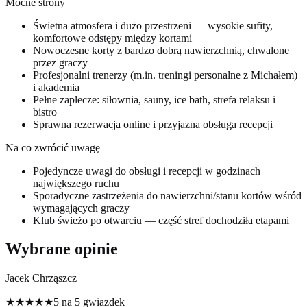
Mocne strony
Świetna atmosfera i dużo przestrzeni — wysokie sufity,
komfortowe odstępy między kortami
Nowoczesne korty z bardzo dobrą nawierzchnią, chwalone
przez graczy
Profesjonalni trenerzy (m.in. treningi personalne z Michałem)
i akademia
Pełne zaplecze: siłownia, sauny, ice bath, strefa relaksu i
bistro
Sprawna rezerwacja online i przyjazna obsługa recepcji
Na co zwrócić uwagę
Pojedyncze uwagi do obsługi i recepcji w godzinach
największego ruchu
Sporadyczne zastrzeżenia do nawierzchni/stanu kortów wśród
wymagających graczy
Klub świeżo po otwarciu — część stref dochodziła etapami
Wybrane opinie
Jacek Chrząszcz
★★★★★
5 na 5 gwiazdek