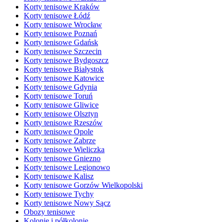
Korty tenisowe Kraków
Korty tenisowe Łódź
Korty tenisowe Wrocław
Korty tenisowe Poznań
Korty tenisowe Gdańsk
Korty tenisowe Szczecin
Korty tenisowe Bydgoszcz
Korty tenisowe Białystok
Korty tenisowe Katowice
Korty tenisowe Gdynia
Korty tenisowe Toruń
Korty tenisowe Gliwice
Korty tenisowe Olsztyn
Korty tenisowe Rzeszów
Korty tenisowe Opole
Korty tenisowe Zabrze
Korty tenisowe Wieliczka
Korty tenisowe Gniezno
Korty tenisowe Legionowo
Korty tenisowe Kalisz
Korty tenisowe Gorzów Wielkopolski
Korty tenisowe Tychy
Korty tenisowe Nowy Sącz
Obozy tenisowe
Kolonie i półkolonie