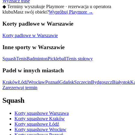
Wyznacz trasę
◆
Terminy wyszukuje Playmore · rezerwacja u operatora
klubu
Masz swój obiekt?
Wypróbuj Playmore
→
Korty padlowe w Warszawie
Korty padlowe w Warszawie
Inne sporty w Warszawie
Squash
Tenis
Badminton
Pickleball
Tenis stołowy
Padel w innych miastach
Kraków
Łódź
Wrocław
Poznań
Gdańsk
Szczecin
Bydgoszcz
Białystok
Ka
Zarezerwuj termin
Squash
Korty squashowe Warszawa
Korty squashowe Kraków
Korty squashowe Łódź
Korty squashowe Wrocław
Korty squashowe Poznań