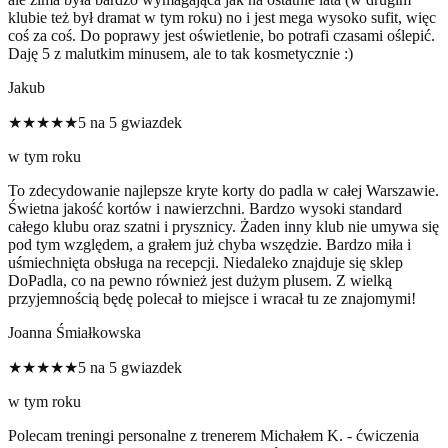
klubie też był dramat w tym roku) no i jest mega wysoko sufit, więc
coś za coś. Do poprawy jest oświetlenie, bo potrafi czasami oślepić.
Daję 5 z malutkim minusem, ale to tak kosmetycznie :)
Jakub
★★★★★
5 na 5 gwiazdek
w tym roku
To zdecydowanie najlepsze kryte korty do padla w całej Warszawie.
Świetna jakość kortów i nawierzchni. Bardzo wysoki standard
całego klubu oraz szatni i prysznicy. Żaden inny klub nie umywa się
pod tym względem, a grałem już chyba wszędzie. Bardzo miła i
uśmiechnięta obsługa na recepcji. Niedaleko znajduje się sklep
DoPadla, co na pewno również jest dużym plusem. Z wielką
przyjemnością będę polecał to miejsce i wracał tu ze znajomymi!
Joanna Śmiałkowska
★★★★★
5 na 5 gwiazdek
w tym roku
Polecam treningi personalne z trenerem Michałem K. - ćwiczenia