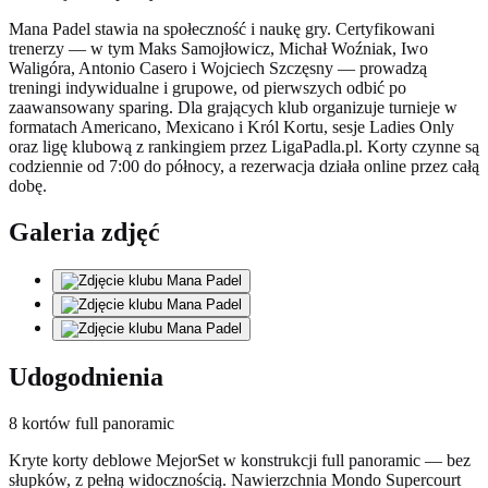
Mana Padel stawia na społeczność i naukę gry. Certyfikowani
trenerzy — w tym Maks Samojłowicz, Michał Woźniak, Iwo
Waligóra, Antonio Casero i Wojciech Szczęsny — prowadzą
treningi indywidualne i grupowe, od pierwszych odbić po
zaawansowany sparing. Dla grających klub organizuje turnieje w
formatach Americano, Mexicano i Król Kortu, sesje Ladies Only
oraz ligę klubową z rankingiem przez LigaPadla.pl. Korty czynne są
codziennie od 7:00 do północy, a rezerwacja działa online przez całą
dobę.
Galeria zdjęć
Udogodnienia
8 kortów full panoramic
Kryte korty deblowe MejorSet w konstrukcji full panoramic — bez
słupków, z pełną widocznością. Nawierzchnia Mondo Supercourt