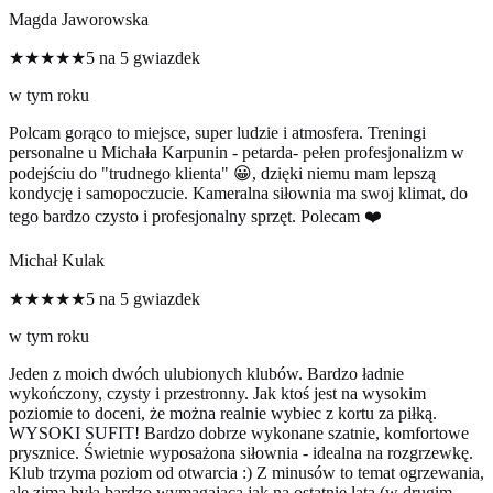
Magda Jaworowska
★★★★★
5 na 5 gwiazdek
w tym roku
Polcam gorąco to miejsce, super ludzie i atmosfera. Treningi
personalne u Michała Karpunin - petarda- pełen profesjonalizm w
podejściu do "trudnego klienta" 😀, dzięki niemu mam lepszą
kondycję i samopoczucie. Kameralna siłownia ma swoj klimat, do
tego bardzo czysto i profesjonalny sprzęt. Polecam ❤️
Michał Kulak
★★★★★
5 na 5 gwiazdek
w tym roku
Jeden z moich dwóch ulubionych klubów. Bardzo ładnie
wykończony, czysty i przestronny. Jak ktoś jest na wysokim
poziomie to doceni, że można realnie wybiec z kortu za piłką.
WYSOKI SUFIT! Bardzo dobrze wykonane szatnie, komfortowe
prysznice. Świetnie wyposażona siłownia - idealna na rozgrzewkę.
Klub trzyma poziom od otwarcia :) Z minusów to temat ogrzewania,
ale zima była bardzo wymagająca jak na ostatnie lata (w drugim