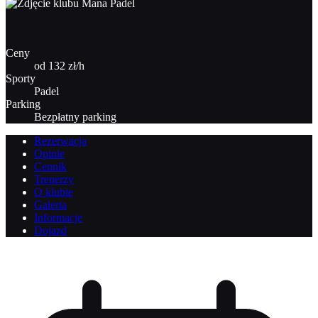
Ceny
od 132 zł/h
Sporty
Padel
Parking
Bezpłatny parking
Rezerwacja
Opinie
Cennik
Trenerzy
O klubie
Galeria
Informacje
Dojazd