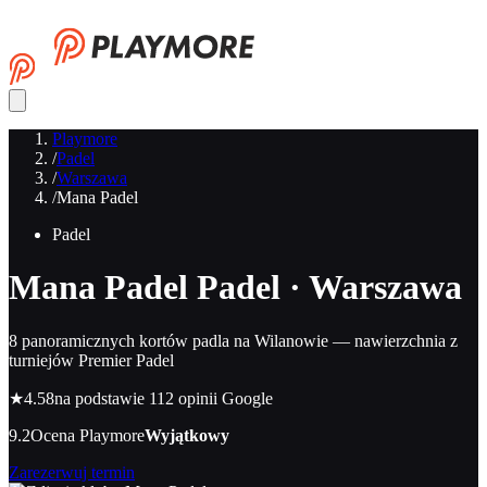
Playmore
/
Padel
/
Warszawa
/
Mana Padel
Padel
Mana Padel
Padel · Warszawa
8 panoramicznych kortów padla na Wilanowie — nawierzchnia z
turniejów Premier Padel
★
4.58
na podstawie 112 opinii Google
9.2
Ocena Playmore
Wyjątkowy
Zarezerwuj termin