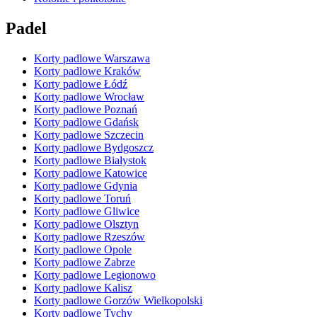
Padel
Korty padlowe Warszawa
Korty padlowe Kraków
Korty padlowe Łódź
Korty padlowe Wrocław
Korty padlowe Poznań
Korty padlowe Gdańsk
Korty padlowe Szczecin
Korty padlowe Bydgoszcz
Korty padlowe Białystok
Korty padlowe Katowice
Korty padlowe Gdynia
Korty padlowe Toruń
Korty padlowe Gliwice
Korty padlowe Olsztyn
Korty padlowe Rzeszów
Korty padlowe Opole
Korty padlowe Zabrze
Korty padlowe Legionowo
Korty padlowe Kalisz
Korty padlowe Gorzów Wielkopolski
Korty padlowe Tychy