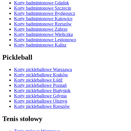
Korty badmintonowe Gdańsk
Korty badmintonowe Szczecin
Korty badmintonowe Bydgoszcz
Korty badmintonowe Katowice
Korty badmintonowe Rzeszów
Korty badmintonowe Zabrze
Korty badmintonowe Wieliczka
Korty badmintonowe Legionowo
Korty badmintonowe Kalisz
Pickleball
Korty pickleballowe Warszawa
Korty pickleballowe Kraków
Korty pickleballowe Łódź
Korty pickleballowe Poznań
Korty pickleballowe Białystok
Korty pickleballowe Gdynia
Korty pickleballowe Olsztyn
Korty pickleballowe Rzeszów
Tenis stołowy