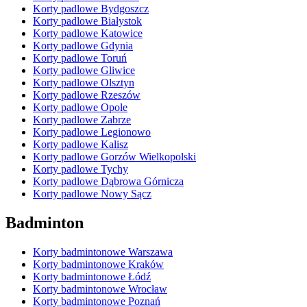
Korty padlowe Bydgoszcz
Korty padlowe Białystok
Korty padlowe Katowice
Korty padlowe Gdynia
Korty padlowe Toruń
Korty padlowe Gliwice
Korty padlowe Olsztyn
Korty padlowe Rzeszów
Korty padlowe Opole
Korty padlowe Zabrze
Korty padlowe Legionowo
Korty padlowe Kalisz
Korty padlowe Gorzów Wielkopolski
Korty padlowe Tychy
Korty padlowe Dąbrowa Górnicza
Korty padlowe Nowy Sącz
Badminton
Korty badmintonowe Warszawa
Korty badmintonowe Kraków
Korty badmintonowe Łódź
Korty badmintonowe Wrocław
Korty badmintonowe Poznań