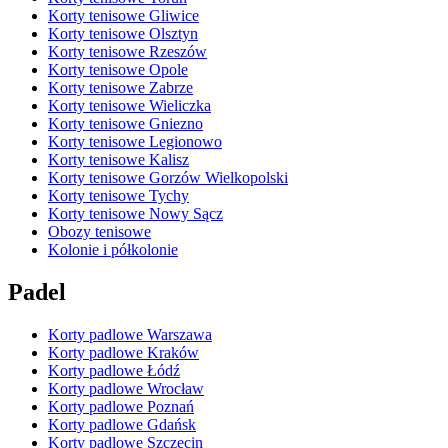
Korty tenisowe Gliwice
Korty tenisowe Olsztyn
Korty tenisowe Rzeszów
Korty tenisowe Opole
Korty tenisowe Zabrze
Korty tenisowe Wieliczka
Korty tenisowe Gniezno
Korty tenisowe Legionowo
Korty tenisowe Kalisz
Korty tenisowe Gorzów Wielkopolski
Korty tenisowe Tychy
Korty tenisowe Nowy Sącz
Obozy tenisowe
Kolonie i półkolonie
Padel
Korty padlowe Warszawa
Korty padlowe Kraków
Korty padlowe Łódź
Korty padlowe Wrocław
Korty padlowe Poznań
Korty padlowe Gdańsk
Korty padlowe Szczecin