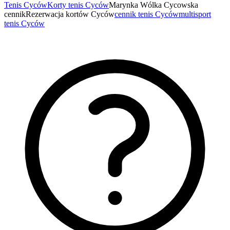
Tenis Cyców
Korty tenis Cyców
Marynka Wólka Cycowska
cennik
Rezerwacja kortów Cyców
cennik tenis Cyców
multisport
tenis Cyców