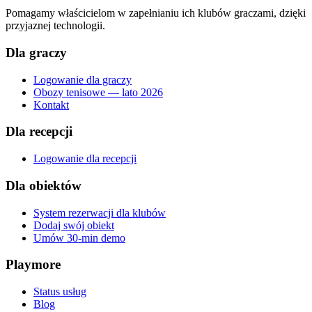
Pomagamy właścicielom w zapełnianiu ich klubów graczami, dzięki
przyjaznej technologii.
Dla graczy
Logowanie dla graczy
Obozy tenisowe — lato 2026
Kontakt
Dla recepcji
Logowanie dla recepcji
Dla obiektów
System rezerwacji dla klubów
Dodaj swój obiekt
Umów 30-min demo
Playmore
Status usług
Blog