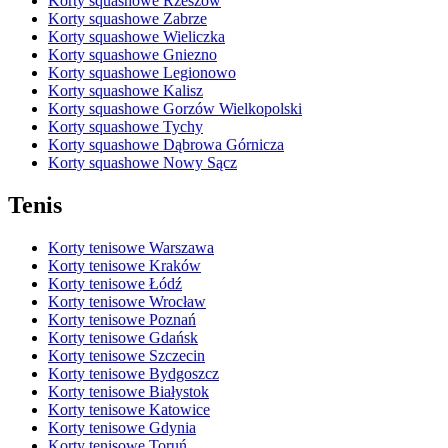
Korty squashowe Rzeszów
Korty squashowe Zabrze
Korty squashowe Wieliczka
Korty squashowe Gniezno
Korty squashowe Legionowo
Korty squashowe Kalisz
Korty squashowe Gorzów Wielkopolski
Korty squashowe Tychy
Korty squashowe Dąbrowa Górnicza
Korty squashowe Nowy Sącz
Tenis
Korty tenisowe Warszawa
Korty tenisowe Kraków
Korty tenisowe Łódź
Korty tenisowe Wrocław
Korty tenisowe Poznań
Korty tenisowe Gdańsk
Korty tenisowe Szczecin
Korty tenisowe Bydgoszcz
Korty tenisowe Białystok
Korty tenisowe Katowice
Korty tenisowe Gdynia
Korty tenisowe Toruń