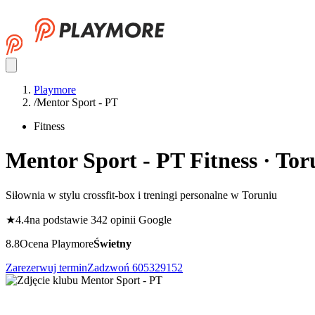
Playmore
/
Mentor Sport - PT
Fitness
Mentor Sport - PT
Fitness · To
Siłownia w stylu crossfit-box i treningi personalne w Toruniu
★
4.4
na podstawie 342 opinii Google
8.8
Ocena Playmore
Świetny
Zarezerwuj termin
Zadzwoń
605329152