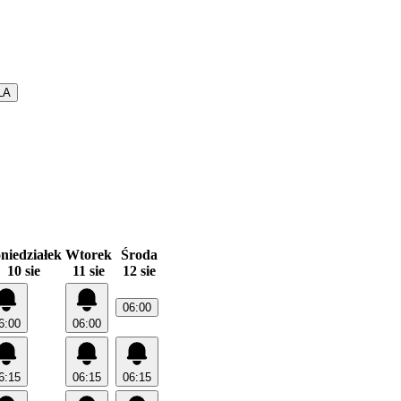
LA
niedziałek
Wtorek
Środa
10 sie
11 sie
12 sie
06:00
6:00
06:00
6:15
06:15
06:15