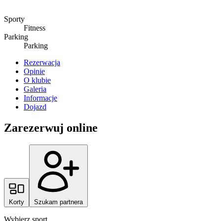
Sporty
Fitness
Parking
Parking
Rezerwacja
Opinie
O klubie
Galeria
Informacje
Dojazd
Zarezerwuj online
Korty
Szukam partnera
Wybierz sport