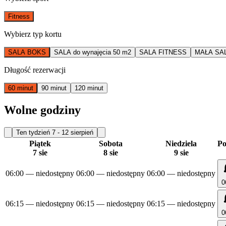
Fitness
Wybierz typ kortu
SALA BOKS
SALA do wynajęcia 50 m2
SALA FITNESS
MAŁA SA
Długość rezerwacji
60 minut
90 minut
120 minut
Wolne godziny
Ten tydzień
7 - 12 sierpień
Piątek
Sobota
Niedziela
Po
7 sie
8 sie
9 sie
06:00
— niedostępny
06:00
— niedostępny
06:00
— niedostępny
0
06:15
— niedostępny
06:15
— niedostępny
06:15
— niedostępny
0