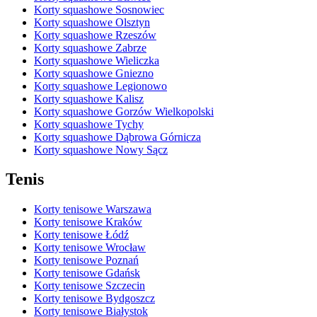
Korty squashowe Sosnowiec
Korty squashowe Olsztyn
Korty squashowe Rzeszów
Korty squashowe Zabrze
Korty squashowe Wieliczka
Korty squashowe Gniezno
Korty squashowe Legionowo
Korty squashowe Kalisz
Korty squashowe Gorzów Wielkopolski
Korty squashowe Tychy
Korty squashowe Dąbrowa Górnicza
Korty squashowe Nowy Sącz
Tenis
Korty tenisowe Warszawa
Korty tenisowe Kraków
Korty tenisowe Łódź
Korty tenisowe Wrocław
Korty tenisowe Poznań
Korty tenisowe Gdańsk
Korty tenisowe Szczecin
Korty tenisowe Bydgoszcz
Korty tenisowe Białystok