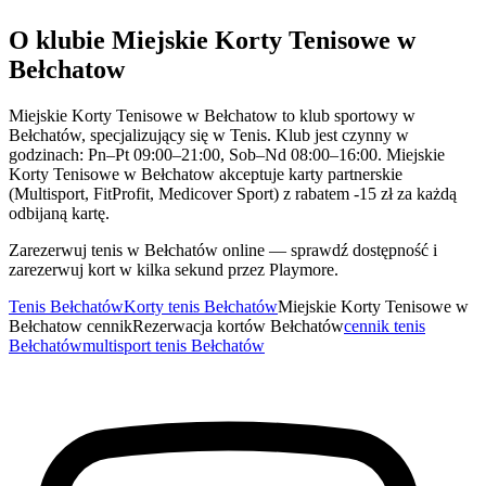
O klubie Miejskie Korty Tenisowe w
Bełchatow
Miejskie Korty Tenisowe w Bełchatow to klub sportowy w
Bełchatów, specjalizujący się w Tenis. Klub jest czynny w
godzinach: Pn–Pt 09:00–21:00, Sob–Nd 08:00–16:00. Miejskie
Korty Tenisowe w Bełchatow akceptuje karty partnerskie
(Multisport, FitProfit, Medicover Sport) z rabatem -15 zł za każdą
odbijaną kartę.
Zarezerwuj tenis w Bełchatów online — sprawdź dostępność i
zarezerwuj kort w kilka sekund przez Playmore.
Tenis Bełchatów
Korty tenis Bełchatów
Miejskie Korty Tenisowe w
Bełchatow cennik
Rezerwacja kortów Bełchatów
cennik tenis
Bełchatów
multisport tenis Bełchatów