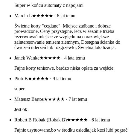
Super w końcu automaty z napojami
Marcin L
★★★★★
· 6 lat temu
Świetne korty "ceglane". Miejsce zadbane i dobrze
prowadzone. Ceny przystępne, lecz w sezonie trzeba
rezerwować miejsce ze względu na coraz większe
zainteresowanie tenisem ziemnym. Dostępna ścianka do
ćwiczeń uderzeń lub rozgrzewki. Świetna lokalizacja.
Janek Wanke
★★★★★
· 4 lata temu
Fajne korty tenisowe, bardzo niska opłata za wejście.
Piotr B
★★★★★
· 9 lat temu
super
Mateusz Bartos
★★★★★
· 7 lat temu
Jest ok
Robert B Robak (Robak B)
★★★★★
· 6 lat temu
Fajnie usytuowane,bo w środku osiedla,jak ktoś lubi pograć