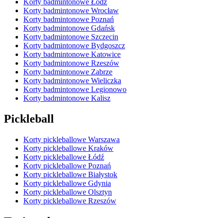
Korty badmintonowe Łódź
Korty badmintonowe Wrocław
Korty badmintonowe Poznań
Korty badmintonowe Gdańsk
Korty badmintonowe Szczecin
Korty badmintonowe Bydgoszcz
Korty badmintonowe Katowice
Korty badmintonowe Rzeszów
Korty badmintonowe Zabrze
Korty badmintonowe Wieliczka
Korty badmintonowe Legionowo
Korty badmintonowe Kalisz
Pickleball
Korty pickleballowe Warszawa
Korty pickleballowe Kraków
Korty pickleballowe Łódź
Korty pickleballowe Poznań
Korty pickleballowe Białystok
Korty pickleballowe Gdynia
Korty pickleballowe Olsztyn
Korty pickleballowe Rzeszów