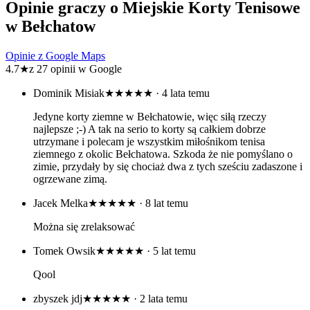
Opinie graczy o Miejskie Korty Tenisowe
w Bełchatow
Opinie z Google Maps
4.7
★
z 27 opinii w Google
Dominik Misiak
★★★★★
· 4 lata temu
Jedyne korty ziemne w Bełchatowie, więc siłą rzeczy
najlepsze ;-) A tak na serio to korty są całkiem dobrze
utrzymane i polecam je wszystkim miłośnikom tenisa
ziemnego z okolic Bełchatowa. Szkoda że nie pomyślano o
zimie, przydały by się chociaż dwa z tych sześciu zadaszone i
ogrzewane zimą.
Jacek Melka
★★★★★
· 8 lat temu
Można się zrelaksować
Tomek Owsik
★★★★★
· 5 lat temu
Qool
zbyszek jdj
★★★★★
· 2 lata temu