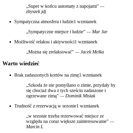
„Super w końcu automaty z napojami"
—
zbyszek jdj
Sympatyczna atmosfera i ludzie
1 wzmianek
„Sympatyczne miejsce i ludzie"
— Mar Jar
Możliwość relaksu i aktywności
1 wzmianek
„Można się zrelaksować"
— Jacek Melka
Warto wiedzieć
Brak zadaszonych kortów na zimę
1 wzmianek
„Szkoda że nie pomyślano o zimie, przydały by
się chociaż dwa z tych sześciu zadaszone i
ogrzewane zimą"
— Dominik Misiak
Trudność z rezerwacją w sezonie
1 wzmianek
„w sezonie trzeba rezerwować miejsce ze
względu na coraz większe zainteresowanie"
—
Marcin L