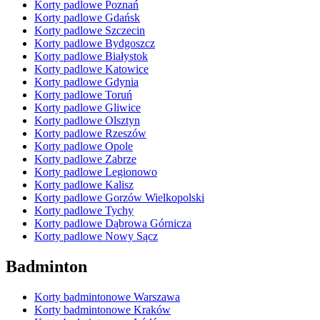
Korty padlowe Poznań
Korty padlowe Gdańsk
Korty padlowe Szczecin
Korty padlowe Bydgoszcz
Korty padlowe Białystok
Korty padlowe Katowice
Korty padlowe Gdynia
Korty padlowe Toruń
Korty padlowe Gliwice
Korty padlowe Olsztyn
Korty padlowe Rzeszów
Korty padlowe Opole
Korty padlowe Zabrze
Korty padlowe Legionowo
Korty padlowe Kalisz
Korty padlowe Gorzów Wielkopolski
Korty padlowe Tychy
Korty padlowe Dąbrowa Górnicza
Korty padlowe Nowy Sącz
Badminton
Korty badmintonowe Warszawa
Korty badmintonowe Kraków