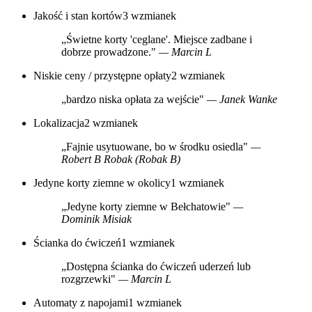
Jakość i stan kortów
3 wzmianek
„Świetne korty 'ceglane'. Miejsce zadbane i
dobrze prowadzone."
— Marcin L
Niskie ceny / przystępne opłaty
2 wzmianek
„bardzo niska opłata za wejście"
— Janek Wanke
Lokalizacja
2 wzmianek
„Fajnie usytuowane, bo w środku osiedla"
—
Robert B Robak (Robak B)
Jedyne korty ziemne w okolicy
1 wzmianek
„Jedyne korty ziemne w Bełchatowie"
—
Dominik Misiak
Ścianka do ćwiczeń
1 wzmianek
„Dostępna ścianka do ćwiczeń uderzeń lub
rozgrzewki"
— Marcin L
Automaty z napojami
1 wzmianek