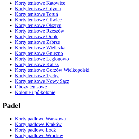
Korty tenisowe Katowice
Korty tenisowe Gdynia
Korty tenisowe Toruń
Korty tenisowe Gliwice
Korty tenisowe Olsztyn
Korty tenisowe Rzeszów
Korty tenisowe Opole
Korty tenisowe Zabrze
Korty tenisowe Wieliczka
Korty tenisowe Gniezno
Korty tenisowe Legionowo
Korty tenisowe Kalisz
Korty tenisowe Gorzów Wielkopolski
Korty tenisowe Tychy
Korty tenisowe Nowy Sącz
Obozy tenisowe
Kolonie i półkolonie
Padel
Korty padlowe Warszawa
Korty padlowe Kraków
Korty padlowe Łódź
Korty padlowe Wrocław