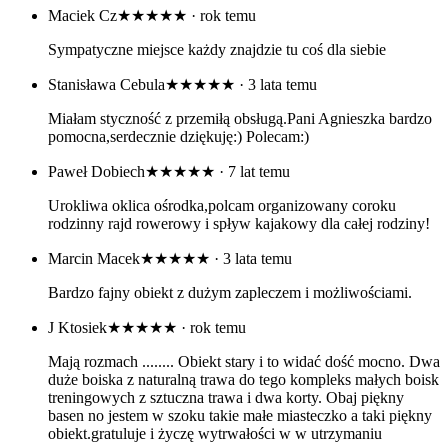
Maciek Cz
★★★★★
· rok temu
Sympatyczne miejsce każdy znajdzie tu coś dla siebie
Stanisława Cebula
★★★★★
· 3 lata temu
Miałam styczność z przemiłą obsługą.Pani Agnieszka bardzo
pomocna,serdecznie dziękuję:) Polecam:)
Paweł Dobiech
★★★★★
· 7 lat temu
Urokliwa oklica ośrodka,polcam organizowany coroku
rodzinny rajd rowerowy i spływ kajakowy dla całej rodziny!
Marcin Macek
★★★★★
· 3 lata temu
Bardzo fajny obiekt z dużym zapleczem i możliwościami.
J Ktosiek
★★★★★
· rok temu
Mają rozmach ........ Obiekt stary i to widać dość mocno. Dwa
duże boiska z naturalną trawa do tego kompleks małych boisk
treningowych z sztuczna trawa i dwa korty. Obaj piękny
basen no jestem w szoku takie małe miasteczko a taki piękny
obiekt.gratuluje i życzę wytrwałości w w utrzymaniu