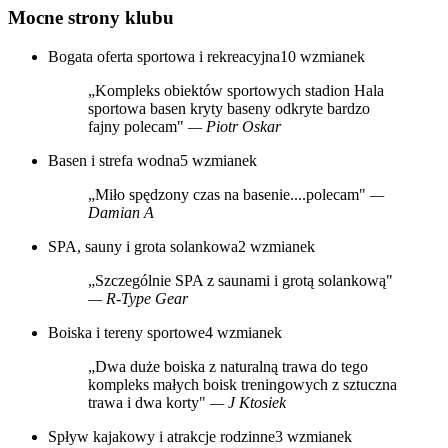
Mocne strony klubu
Bogata oferta sportowa i rekreacyjna
10 wzmianek
„Kompleks obiektów sportowych stadion Hala
sportowa basen kryty baseny odkryte bardzo
fajny polecam"
— Piotr Oskar
Basen i strefa wodna
5 wzmianek
„Miło spędzony czas na basenie....polecam"
—
Damian A
SPA, sauny i grota solankowa
2 wzmianek
„Szczególnie SPA z saunami i grotą solankową"
— R-Type Gear
Boiska i tereny sportowe
4 wzmianek
„Dwa duże boiska z naturalną trawa do tego
kompleks małych boisk treningowych z sztuczna
trawa i dwa korty"
— J Ktosiek
Spływ kajakowy i atrakcje rodzinne
3 wzmianek