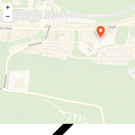
+
−
Playmore