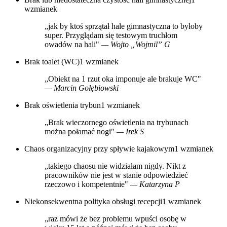
wzmianek
„jak by ktoś sprzątał hale gimnastyczna to byłoby
super. Przyglądam się testowym truchłom
owadów na hali"
— Wojto „Wojmil” G
Brak toalet (WC)
1 wzmianek
„Obiekt na 1 rzut oka imponuje ale brakuje WC"
— Marcin Gołębiowski
Brak oświetlenia trybun
1 wzmianek
„Brak wieczornego oświetlenia na trybunach
można połamać nogi"
— Irek S
Chaos organizacyjny przy spływie kajakowym
1 wzmianek
„takiego chaosu nie widziałam nigdy. Nikt z
pracowników nie jest w stanie odpowiedzieć
rzeczowo i kompetentnie"
— Katarzyna P
Niekonsekwentna polityka obsługi recepcji
1 wzmianek
„raz mówi że bez problemu wpuści osobę w