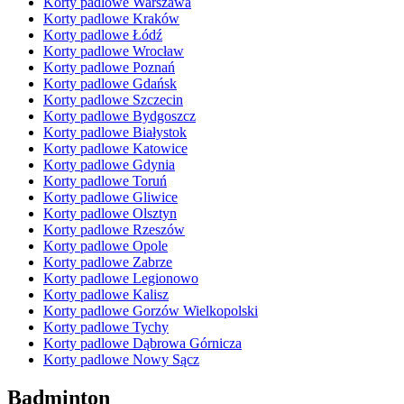
Korty padlowe Warszawa
Korty padlowe Kraków
Korty padlowe Łódź
Korty padlowe Wrocław
Korty padlowe Poznań
Korty padlowe Gdańsk
Korty padlowe Szczecin
Korty padlowe Bydgoszcz
Korty padlowe Białystok
Korty padlowe Katowice
Korty padlowe Gdynia
Korty padlowe Toruń
Korty padlowe Gliwice
Korty padlowe Olsztyn
Korty padlowe Rzeszów
Korty padlowe Opole
Korty padlowe Zabrze
Korty padlowe Legionowo
Korty padlowe Kalisz
Korty padlowe Gorzów Wielkopolski
Korty padlowe Tychy
Korty padlowe Dąbrowa Górnicza
Korty padlowe Nowy Sącz
Badminton