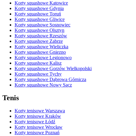
Korty squashowe Katowice
Korty squashowe Gdynia
Korty squashowe Toruń
Korty squashowe Gliwice
Korty squashowe Sosnowiec
Korty squashowe Olsztyn
Korty squashowe Rzeszów
Korty squashowe Zabrze
Korty squashowe Wieliczka
Korty squashowe Gniezno
Korty squashowe Legionowo
Korty squashowe Kalisz
Korty squashowe Gorzów Wielkopolski
Korty squashowe Tychy
Korty squashowe Dąbrowa Górnicza
Korty squashowe Nowy Sącz
Tenis
Korty tenisowe Warszawa
Korty tenisowe Kraków
Korty tenisowe Łódź
Korty tenisowe Wrocław
Korty tenisowe Poznań