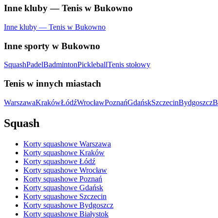
Inne kluby — Tenis w Bukowno
Inne kluby — Tenis w Bukowno
Inne sporty w Bukowno
Squash
Padel
Badminton
Pickleball
Tenis stołowy
Tenis w innych miastach
Warszawa
Kraków
Łódź
Wrocław
Poznań
Gdańsk
Szczecin
Bydgoszcz
B
Squash
Korty squashowe Warszawa
Korty squashowe Kraków
Korty squashowe Łódź
Korty squashowe Wrocław
Korty squashowe Poznań
Korty squashowe Gdańsk
Korty squashowe Szczecin
Korty squashowe Bydgoszcz
Korty squashowe Białystok