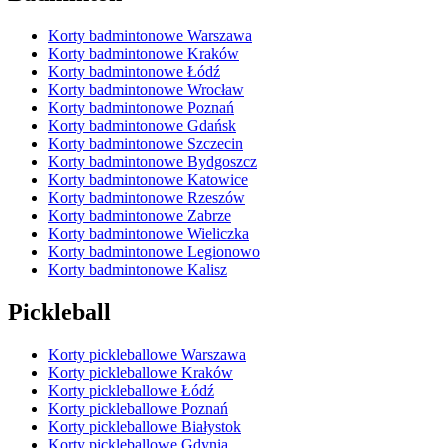
Korty badmintonowe Warszawa
Korty badmintonowe Kraków
Korty badmintonowe Łódź
Korty badmintonowe Wrocław
Korty badmintonowe Poznań
Korty badmintonowe Gdańsk
Korty badmintonowe Szczecin
Korty badmintonowe Bydgoszcz
Korty badmintonowe Katowice
Korty badmintonowe Rzeszów
Korty badmintonowe Zabrze
Korty badmintonowe Wieliczka
Korty badmintonowe Legionowo
Korty badmintonowe Kalisz
Pickleball
Korty pickleballowe Warszawa
Korty pickleballowe Kraków
Korty pickleballowe Łódź
Korty pickleballowe Poznań
Korty pickleballowe Białystok
Korty pickleballowe Gdynia