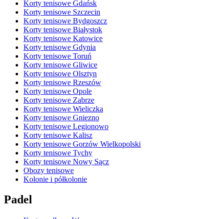
Korty tenisowe Gdańsk
Korty tenisowe Szczecin
Korty tenisowe Bydgoszcz
Korty tenisowe Białystok
Korty tenisowe Katowice
Korty tenisowe Gdynia
Korty tenisowe Toruń
Korty tenisowe Gliwice
Korty tenisowe Olsztyn
Korty tenisowe Rzeszów
Korty tenisowe Opole
Korty tenisowe Zabrze
Korty tenisowe Wieliczka
Korty tenisowe Gniezno
Korty tenisowe Legionowo
Korty tenisowe Kalisz
Korty tenisowe Gorzów Wielkopolski
Korty tenisowe Tychy
Korty tenisowe Nowy Sącz
Obozy tenisowe
Kolonie i półkolonie
Padel