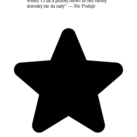
wieku 15 lat a późnej mówi że bez osoby
dorosłej nie da rady"
— Nie Podaje