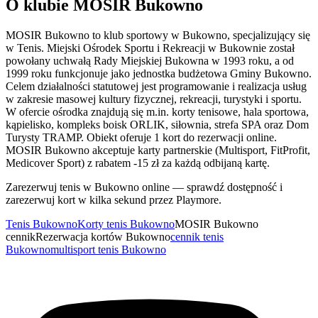
O klubie MOSIR Bukowno
MOSIR Bukowno to klub sportowy w Bukowno, specjalizujący się
w Tenis. Miejski Ośrodek Sportu i Rekreacji w Bukownie został
powołany uchwałą Rady Miejskiej Bukowna w 1993 roku, a od
1999 roku funkcjonuje jako jednostka budżetowa Gminy Bukowno.
Celem działalności statutowej jest programowanie i realizacja usług
w zakresie masowej kultury fizycznej, rekreacji, turystyki i sportu.
W ofercie ośrodka znajdują się m.in. korty tenisowe, hala sportowa,
kąpielisko, kompleks boisk ORLIK, siłownia, strefa SPA oraz Dom
Turysty TRAMP. Obiekt oferuje 1 kort do rezerwacji online.
MOSIR Bukowno akceptuje karty partnerskie (Multisport, FitProfit,
Medicover Sport) z rabatem -15 zł za każdą odbijaną kartę.
Zarezerwuj tenis w Bukowno online — sprawdź dostępność i
zarezerwuj kort w kilka sekund przez Playmore.
Tenis Bukowno
Korty tenis Bukowno
MOSIR Bukowno
cennik
Rezerwacja kortów Bukowno
cennik tenis
Bukowno
multisport tenis Bukowno