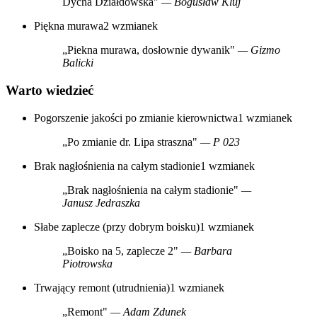
Dycha Działdowska"
— Bogusław Kluj
Piękna murawa
2 wzmianek
„Piekna murawa, dosłownie dywanik"
— Gizmo
Balicki
Warto wiedzieć
Pogorszenie jakości po zmianie kierownictwa
1 wzmianek
„Po zmianie dr. Lipa straszna"
— P 023
Brak nagłośnienia na całym stadionie
1 wzmianek
„Brak nagłośnienia na całym stadionie"
—
Janusz Jedraszka
Słabe zaplecze (przy dobrym boisku)
1 wzmianek
„Boisko na 5, zaplecze 2"
— Barbara
Piotrowska
Trwający remont (utrudnienia)
1 wzmianek
„Remont"
— Adam Zdunek