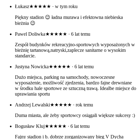
Łukasz
★★★★★
· w tym roku
Piękny stadion 😉 ładna murawa i efektowna niebieska
bieżnia 😉
Pawel Doliwka
★★★★★
· 6 lat temu
Zespół budynków rekreacyjno-sportowych wyposażonych w
bieżnię tartanową,natryski,zaplecze sanitarne o wysokim
standarcie.
Justyna Nowicka
★★★★★
· 6 lat temu
Dużo miejsca, parking na samochody, nowoczesne
wyposażenie, możliwość zjedzenia, bardzo fajne drewniane
w środku hale sportowe ze sztuczną trawą. Idealbe miejsce do
uprawiania sportu
Andrzej Lewalski
★★★★★
· rok temu
Duma miasta, ale żeby sportowcy osiągali większe sukcesy :)
Bogusław Kluj
★★★★★
· 6 lat temu
Fajny stadion i b. dobrze zorganizowany bieg V Dycha