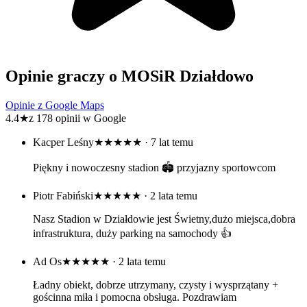
Opinie graczy o MOSiR Działdowo
Opinie z Google Maps
4.4
★
z 178 opinii w Google
Kacper Leśny
★★★★★
· 7 lat temu
Piękny i nowoczesny stadion 🏟 przyjazny sportowcom
Piotr Fabiński
★★★★★
· 2 lata temu
Nasz Stadion w Działdowie jest Świetny,dużo miejsca,dobra
infrastruktura, duży parking na samochody 👍
Ad Os
★★★★★
· 2 lata temu
Ładny obiekt, dobrze utrzymany, czysty i wysprzątany +
gościnna miła i pomocna obsługa. Pozdrawiam