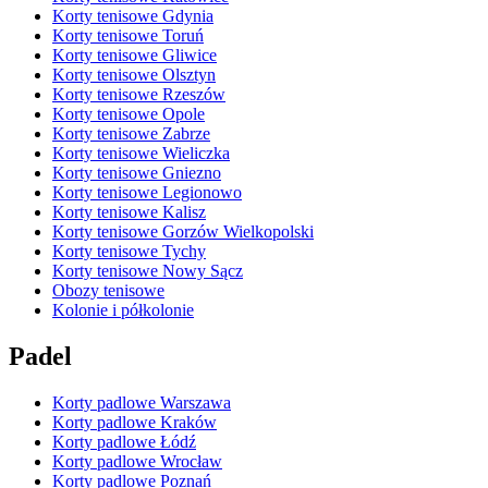
Korty tenisowe Gdynia
Korty tenisowe Toruń
Korty tenisowe Gliwice
Korty tenisowe Olsztyn
Korty tenisowe Rzeszów
Korty tenisowe Opole
Korty tenisowe Zabrze
Korty tenisowe Wieliczka
Korty tenisowe Gniezno
Korty tenisowe Legionowo
Korty tenisowe Kalisz
Korty tenisowe Gorzów Wielkopolski
Korty tenisowe Tychy
Korty tenisowe Nowy Sącz
Obozy tenisowe
Kolonie i półkolonie
Padel
Korty padlowe Warszawa
Korty padlowe Kraków
Korty padlowe Łódź
Korty padlowe Wrocław
Korty padlowe Poznań