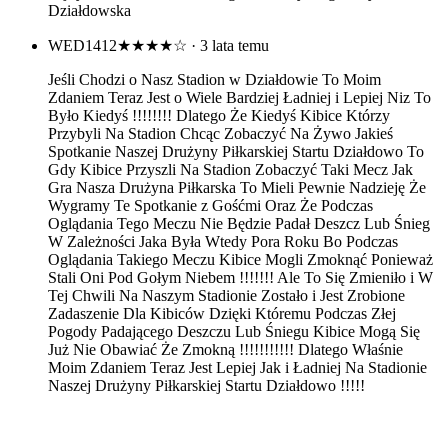
Działdowska
WED1412
★★★★☆
· 3 lata temu
Jeśli Chodzi o Nasz Stadion w Działdowie To Moim
Zdaniem Teraz Jest o Wiele Bardziej Ładniej i Lepiej Niz To
Było Kiedyś !!!!!!!! Dlatego Że Kiedyś Kibice Którzy
Przybyli Na Stadion Chcąc Zobaczyć Na Żywo Jakieś
Spotkanie Naszej Drużyny Piłkarskiej Startu Działdowo To
Gdy Kibice Przyszli Na Stadion Zobaczyć Taki Mecz Jak
Gra Nasza Drużyna Piłkarska To Mieli Pewnie Nadzieję Że
Wygramy Te Spotkanie z Gośćmi Oraz Że Podczas
Oglądania Tego Meczu Nie Będzie Padał Deszcz Lub Śnieg
W Zależności Jaka Była Wtedy Pora Roku Bo Podczas
Oglądania Takiego Meczu Kibice Mogli Zmoknąć Ponieważ
Stali Oni Pod Gołym Niebem !!!!!!! Ale To Się Zmieniło i W
Tej Chwili Na Naszym Stadionie Zostało i Jest Zrobione
Zadaszenie Dla Kibiców Dzięki Któremu Podczas Złej
Pogody Padającego Deszczu Lub Śniegu Kibice Mogą Się
Już Nie Obawiać Że Zmokną !!!!!!!!!!! Dlatego Właśnie
Moim Zdaniem Teraz Jest Lepiej Jak i Ładniej Na Stadionie
Naszej Drużyny Piłkarskiej Startu Działdowo !!!!!