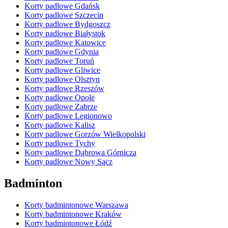
Korty padlowe Gdańsk
Korty padlowe Szczecin
Korty padlowe Bydgoszcz
Korty padlowe Białystok
Korty padlowe Katowice
Korty padlowe Gdynia
Korty padlowe Toruń
Korty padlowe Gliwice
Korty padlowe Olsztyn
Korty padlowe Rzeszów
Korty padlowe Opole
Korty padlowe Zabrze
Korty padlowe Legionowo
Korty padlowe Kalisz
Korty padlowe Gorzów Wielkopolski
Korty padlowe Tychy
Korty padlowe Dąbrowa Górnicza
Korty padlowe Nowy Sącz
Badminton
Korty badmintonowe Warszawa
Korty badmintonowe Kraków
Korty badmintonowe Łódź