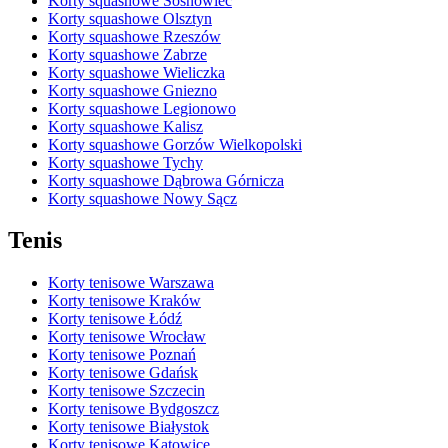
Korty squashowe Sosnowiec
Korty squashowe Olsztyn
Korty squashowe Rzeszów
Korty squashowe Zabrze
Korty squashowe Wieliczka
Korty squashowe Gniezno
Korty squashowe Legionowo
Korty squashowe Kalisz
Korty squashowe Gorzów Wielkopolski
Korty squashowe Tychy
Korty squashowe Dąbrowa Górnicza
Korty squashowe Nowy Sącz
Tenis
Korty tenisowe Warszawa
Korty tenisowe Kraków
Korty tenisowe Łódź
Korty tenisowe Wrocław
Korty tenisowe Poznań
Korty tenisowe Gdańsk
Korty tenisowe Szczecin
Korty tenisowe Bydgoszcz
Korty tenisowe Białystok
Korty tenisowe Katowice