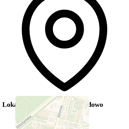
Lokalizacja — MOSiR Działdowo