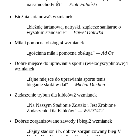
na samochody 👍"
— Piotr Fabiński
Bieżnia tartanowa
5 wzmianek
„bieżnię tartanową, natryski, zaplecze sanitarne o
wysokim standarcie"
— Pawel Doliwka
Miła i pomocna obsługa
4 wzmianek
„gościnna miła i pomocna obsługa"
— Ad Os
Dobre miejsce do uprawiania sportu (wielodyscyplinowe)
4
wzmianek
„fajne miejsce do uprawiania sportu tenis
bieganie skoki w dal"
— Michal Duchna
Zadaszenie trybun dla kibiców
2 wzmianek
„Na Naszym Stadionie Zostało i Jest Zrobione
Zadaszenie Dla Kibiców"
— WED1412
Dobrze zorganizowane zawody i biegi
2 wzmianek
„Fajny stadion i b. dobrze zorganizowany bieg V