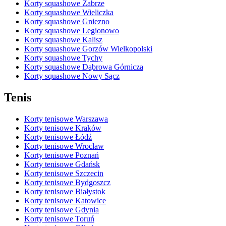
Korty squashowe Zabrze
Korty squashowe Wieliczka
Korty squashowe Gniezno
Korty squashowe Legionowo
Korty squashowe Kalisz
Korty squashowe Gorzów Wielkopolski
Korty squashowe Tychy
Korty squashowe Dąbrowa Górnicza
Korty squashowe Nowy Sącz
Tenis
Korty tenisowe Warszawa
Korty tenisowe Kraków
Korty tenisowe Łódź
Korty tenisowe Wrocław
Korty tenisowe Poznań
Korty tenisowe Gdańsk
Korty tenisowe Szczecin
Korty tenisowe Bydgoszcz
Korty tenisowe Białystok
Korty tenisowe Katowice
Korty tenisowe Gdynia
Korty tenisowe Toruń