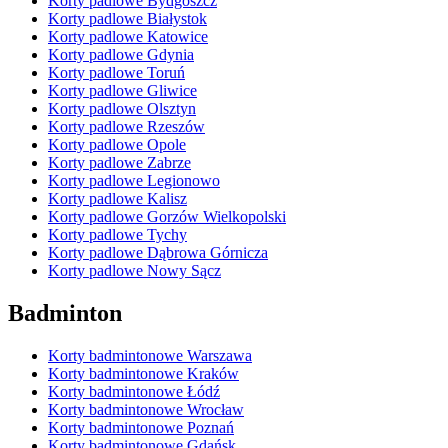
Korty padlowe Bydgoszcz
Korty padlowe Białystok
Korty padlowe Katowice
Korty padlowe Gdynia
Korty padlowe Toruń
Korty padlowe Gliwice
Korty padlowe Olsztyn
Korty padlowe Rzeszów
Korty padlowe Opole
Korty padlowe Zabrze
Korty padlowe Legionowo
Korty padlowe Kalisz
Korty padlowe Gorzów Wielkopolski
Korty padlowe Tychy
Korty padlowe Dąbrowa Górnicza
Korty padlowe Nowy Sącz
Badminton
Korty badmintonowe Warszawa
Korty badmintonowe Kraków
Korty badmintonowe Łódź
Korty badmintonowe Wrocław
Korty badmintonowe Poznań
Korty badmintonowe Gdańsk