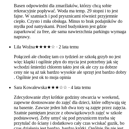
Basen odpowiedni dla zmarźlaków, którzy chcą sobie
rekreacyjnie popływać. Woda ma temp. 29 stopni i to jest
fajne. W szatniach i pod prysznicami również przyjemnie
ciepło. Czysto i miła obsługa. Minus to brak podajników do
mydła pod natryskami. Przed budynkiem jest gdzie
zaparkować za free, ale sama nawierzchnia parkingu wymaga
naprawy.
Lila Woźna
★★★★☆
· 2 lata temu
Połączeń ale chodzę tam co tydzień ze szkołą grzyb no jest
więc klapki i ogólnie płyn do mycia jest potrzebny jak się
wchodzi śmierdzi chlorem takto jest ok ale czy za dobrze
ceny nie są aż tak bardzo wysokie ale sprzęt jest bardzo dobry
. Ogólnie jest ok to moja opinia
Sara Kowalewska
★★★☆☆
· 4 lata temu
Zdecydowanie zbyt krótkie godziny otwarcia w weekend,
zapewne dostosowane do zajęć dla dzieci, które odbywają się
na basenie. Zawsze jeden lub dwa tory są zajęte przez zajęcia.
Szatnie pamiętam jeszcze z obowiązkowych zajęć w szkole
podstawowej. Żeby umyć się pod prysznicem trzeba się
przytulać do ściany i dodatkowo cały czas wciskać guzik, bo
czas działania jest bardzo, bardzo krótki. Ogólnie źle nie jest,