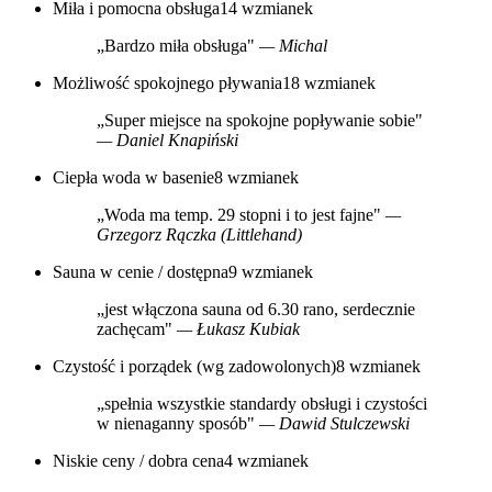
Miła i pomocna obsługa
14 wzmianek
„Bardzo miła obsługa"
— Michal
Możliwość spokojnego pływania
18 wzmianek
„Super miejsce na spokojne popływanie sobie"
— Daniel Knapiński
Ciepła woda w basenie
8 wzmianek
„Woda ma temp. 29 stopni i to jest fajne"
—
Grzegorz Rączka (Littlehand)
Sauna w cenie / dostępna
9 wzmianek
„jest włączona sauna od 6.30 rano, serdecznie
zachęcam"
— Łukasz Kubiak
Czystość i porządek (wg zadowolonych)
8 wzmianek
„spełnia wszystkie standardy obsługi i czystości
w nienaganny sposób"
— Dawid Stulczewski
Niskie ceny / dobra cena
4 wzmianek