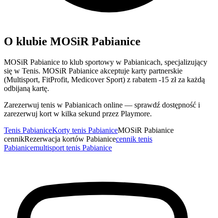
O klubie MOSiR Pabianice
MOSiR Pabianice to klub sportowy w Pabianicach, specjalizujący
się w Tenis. MOSiR Pabianice akceptuje karty partnerskie
(Multisport, FitProfit, Medicover Sport) z rabatem -15 zł za każdą
odbijaną kartę.
Zarezerwuj tenis w Pabianicach online — sprawdź dostępność i
zarezerwuj kort w kilka sekund przez Playmore.
Tenis Pabianice
Korty tenis Pabianice
MOSiR Pabianice
cennik
Rezerwacja kortów Pabianice
cennik tenis
Pabianice
multisport tenis Pabianice