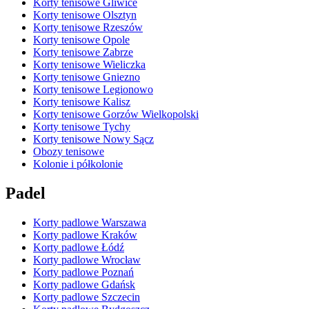
Korty tenisowe Gliwice
Korty tenisowe Olsztyn
Korty tenisowe Rzeszów
Korty tenisowe Opole
Korty tenisowe Zabrze
Korty tenisowe Wieliczka
Korty tenisowe Gniezno
Korty tenisowe Legionowo
Korty tenisowe Kalisz
Korty tenisowe Gorzów Wielkopolski
Korty tenisowe Tychy
Korty tenisowe Nowy Sącz
Obozy tenisowe
Kolonie i półkolonie
Padel
Korty padlowe Warszawa
Korty padlowe Kraków
Korty padlowe Łódź
Korty padlowe Wrocław
Korty padlowe Poznań
Korty padlowe Gdańsk
Korty padlowe Szczecin