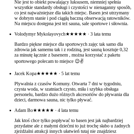
Nie jest to obiekt powalający luksusem, niemniej spełnia
wszystkie standardy obsługi i czystości w nienaganny sposób,
co jest najważniejsze dla takich miejsc. Basen jest utrzymany
w dobrym stanie i pod ciągłą baczną obserwacją ratowników.
Na miejscu dostępna jest też sauna, sale sportowe i siłownia.
Volodymyr Mykolayovych
★★★★★
· 3 lata temu
Bardzo piękne miejsce dla sportowych zajęc tak samo dla
zdrowia jak samemu tak i z rodziną, jest sauną kosztuje 0,32
za minutę łącznie z basenem , można korzystać z paketu
sportowego polecam to miejsce 😉✌️
Jacek Kopa
★★★★★
· 5 lat temu
Plywalnia z czasów Komuny. Otwarta 7 dni w tygodniu,
czysta woda, w szatniach czysto, miła i szybka obsługa
personelu, bardzo dużo różnych akcesoriów do pływania dla
dzieci, darmowa sauna, nic tylko pływać.
Adam Bo
★★★★★
· 4 lata temu
Jak ktoś chce tylko popływać to basen jest jak najbardziej
przydatne ale z małymi dziećmi to już trochę słabo u żadnych
zjeżdżalni atrakcji innych ułatwień tutaj nie znajdziesz