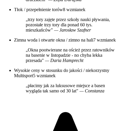
Tłok / przepełnienie torów
8 wzmianek
„trzy tory zajęte przez szkoły nauki pływania,
pozostałe trzy tory dla ponad 60 tys.
mieszkańców"
— Jarosław Szafner
Zimna woda i otwarte okna / zimno na hali
7 wzmianek
„Okna pootwierane na oścież przez ratowników
na basenie w listopadzie - no chyba lekka
przesada"
— Daria Hamprecht
Wysokie ceny w stosunku do jakości / niekorzystny
Multisport
5 wzmianek
„płacimy jak za luksusowe miejsce a basen
wygląda tak samo od 30 lat"
— Constanza