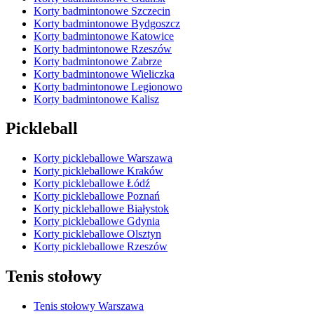
Korty badmintonowe Szczecin
Korty badmintonowe Bydgoszcz
Korty badmintonowe Katowice
Korty badmintonowe Rzeszów
Korty badmintonowe Zabrze
Korty badmintonowe Wieliczka
Korty badmintonowe Legionowo
Korty badmintonowe Kalisz
Pickleball
Korty pickleballowe Warszawa
Korty pickleballowe Kraków
Korty pickleballowe Łódź
Korty pickleballowe Poznań
Korty pickleballowe Białystok
Korty pickleballowe Gdynia
Korty pickleballowe Olsztyn
Korty pickleballowe Rzeszów
Tenis stołowy
Tenis stołowy Warszawa