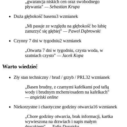
„gwarancja niskich cen oraz swobodnego
pływania"
— Sebastian Krupa
Duża głębokość basenu
3 wzmianek
„Mi pasuje ze względu na głębokość bo lubię
zanurzyć się głębiej"
— Paweł Dąbrowski
Czynny 7 dni w tygodniu
2 wzmianek
„Otwarta 7 dni w tygodniu, czysta woda, w
szatniach czysto"
— Jacek Kopa
Warto wiedzieć
Zły stan techniczny / brud / grzyb / PRL
32 wzmianek
„Basen brudny, z czarnymi kafelkami pod taflą
wody i brudnym mchem/osadem na kafelkach"
— angielski online
Niekorzystne i chaotyczne godziny otwarcia
16 wzmianek
„Chore godziny otwarcia, brak informacji, kartka
wywieszona na drzwiach i napis małym
druczkiem"
— Zofia Durajska