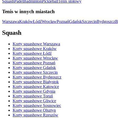
Squash
Padel
Badminton
Pickleball
Tenis stołowy
Tenis w innych miastach
Warszawa
Kraków
Łódź
Wrocław
Poznań
Gdańsk
Szczecin
Bydgoszcz
B
Squash
Korty squashowe Warszawa
Korty squashowe Kraków
Korty squashowe Łódź
Korty squashowe Wrocław
Korty squashowe Poznań
Korty squashowe Gdańsk
Korty squashowe Szczecin
Korty squashowe Bydgoszcz
Korty squashowe Białystok
Korty squashowe Katowice
Korty squashowe Gdynia
Korty squashowe Toruń
Korty squashowe Gliwice
Korty squashowe Sosnowiec
Korty squashowe Olsztyn
Korty squashowe Rzeszów