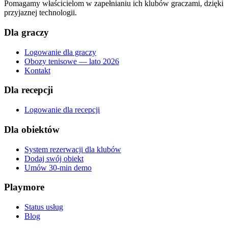
Pomagamy właścicielom w zapełnianiu ich klubów graczami, dzięki
przyjaznej technologii.
Dla graczy
Logowanie dla graczy
Obozy tenisowe — lato 2026
Kontakt
Dla recepcji
Logowanie dla recepcji
Dla obiektów
System rezerwacji dla klubów
Dodaj swój obiekt
Umów 30-min demo
Playmore
Status usług
Blog