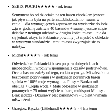
SEBIX POCKI
★★★★★
· rok temu
Sentyment bo od dzieciaka na ten basen chodziłem jeszcze
jak pływalnia była na parterze....blisko...tanio...sauna w
cenie.....dla wymagających zapraszam na wycieczkę do łodzi
...ja w godzinę załatwie 40 basenów + saunę i jeszcze zdąże
dziecko z treningu odebrać w drugim końcu miasta....nie da
się jednak ukryć że Pabianice powinny już myśleć o obiekcie
w wyższym standardzie...temu miastu zwyczajnie się to
należy...
Michal
★★★★☆
· rok temu
Odwiedziłem Pabianicki basen po paru dobrych latach
nieobecności i wróciły wspomnienia z czasów podstawówki.
Ocena basenu zależy od tego, co kto wymaga. Mi zależało na
beztroskim popływaniu i w godzinach porannych basen
spełnia w 100% moje wymagania. Plusy + Bardzo miła
obsługa + Ciepła woda + Małe obłożenie w godzinach
porannych + 75 minut wejście na kartę multisport Minusy -
Brak jacuzzi - Dziurawy plac parkingowy - Obiekt wymaga
odświeżenia
Grzegorz Rączka (Littlehand)
★★★★☆
· 4 lata temu