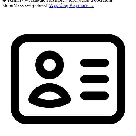
klubu
Masz swój obiekt?
Wypróbuj Playmore
→