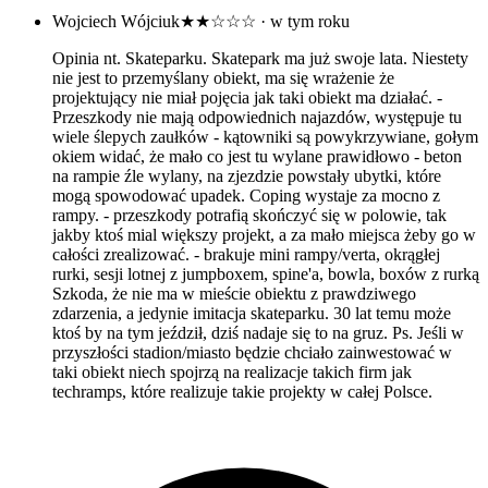
Wojciech Wójciuk
★★☆☆☆
· w tym roku
Opinia nt. Skateparku. Skatepark ma już swoje lata. Niestety
nie jest to przemyślany obiekt, ma się wrażenie że
projektujący nie miał pojęcia jak taki obiekt ma działać. -
Przeszkody nie mają odpowiednich najazdów, występuje tu
wiele ślepych zaułków - kątowniki są powykrzywiane, gołym
okiem widać, że mało co jest tu wylane prawidłowo - beton
na rampie źle wylany, na zjezdzie powstały ubytki, które
mogą spowodować upadek. Coping wystaje za mocno z
rampy. - przeszkody potrafią skończyć się w polowie, tak
jakby ktoś mial większy projekt, a za mało miejsca żeby go w
całości zrealizować. - brakuje mini rampy/verta, okrągłej
rurki, sesji lotnej z jumpboxem, spine'a, bowla, boxów z rurką
Szkoda, że nie ma w mieście obiektu z prawdziwego
zdarzenia, a jedynie imitacja skateparku. 30 lat temu może
ktoś by na tym jeździł, dziś nadaje się to na gruz. Ps. Jeśli w
przyszłości stadion/miasto będzie chciało zainwestować w
taki obiekt niech spojrzą na realizacje takich firm jak
techramps, które realizuje takie projekty w całej Polsce.