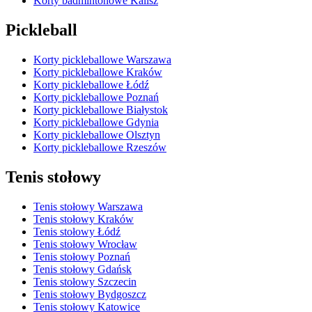
Korty badmintonowe Kalisz
Pickleball
Korty pickleballowe Warszawa
Korty pickleballowe Kraków
Korty pickleballowe Łódź
Korty pickleballowe Poznań
Korty pickleballowe Białystok
Korty pickleballowe Gdynia
Korty pickleballowe Olsztyn
Korty pickleballowe Rzeszów
Tenis stołowy
Tenis stołowy Warszawa
Tenis stołowy Kraków
Tenis stołowy Łódź
Tenis stołowy Wrocław
Tenis stołowy Poznań
Tenis stołowy Gdańsk
Tenis stołowy Szczecin
Tenis stołowy Bydgoszcz
Tenis stołowy Katowice