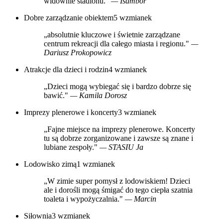
widownie stadionu."
— Isambor
Dobre zarządzanie obiektem
5 wzmianek
„absolutnie kluczowe i świetnie zarządzane
centrum rekreacji dla całego miasta i regionu."
—
Dariusz Prokopowicz
Atrakcje dla dzieci i rodzin
4 wzmianek
„Dzieci mogą wybiegać się i bardzo dobrze się
bawić."
— Kamila Dorosz
Imprezy plenerowe i koncerty
3 wzmianek
„Fajne miejsce na imprezy plenerowe. Koncerty
tu są dobrze zorganizowane i zawsze są znane i
lubiane zespoły."
— STASIU Ja
Lodowisko zimą
1 wzmianek
„W zimie super pomysł z lodowiskiem! Dzieci
ale i dorośli mogą śmigać do tego ciepła szatnia
toaleta i wypożyczalnia."
— Marcin
Siłownia
3 wzmianek