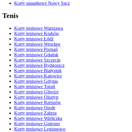
Korty squashowe Nowy Sącz
Tenis
Korty tenisowe Warszawa
Korty tenisowe Kraków
Korty tenisowe Łódź
Korty tenisowe Wrocław
Korty tenisowe Poznań
Korty tenisowe Gdańsk
Korty tenisowe Szczecin
Korty tenisowe Bydgoszcz
Korty tenisowe Białystok
Korty tenisowe Katowice
Korty tenisowe Gdynia
Korty tenisowe Toruń
Korty tenisowe Gliwice
Korty tenisowe Olsztyn
Korty tenisowe Rzeszów
Korty tenisowe Opole
Korty tenisowe Zabrze
Korty tenisowe Wieliczka
Korty tenisowe Gniezno
Korty tenisowe Legionowo