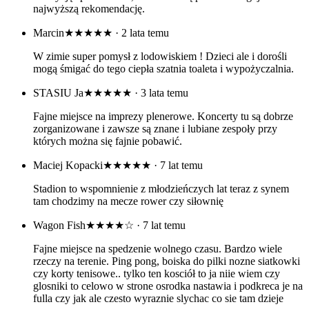
najwyższą rekomendację.
Marcin
★★★★★
· 2 lata temu
W zimie super pomysł z lodowiskiem ! Dzieci ale i dorośli
mogą śmigać do tego ciepła szatnia toaleta i wypożyczalnia.
STASIU Ja
★★★★★
· 3 lata temu
Fajne miejsce na imprezy plenerowe. Koncerty tu są dobrze
zorganizowane i zawsze są znane i lubiane zespoły przy
których można się fajnie pobawić.
Maciej Kopacki
★★★★★
· 7 lat temu
Stadion to wspomnienie z młodzieńczych lat teraz z synem
tam chodzimy na mecze rower czy siłownię
Wagon Fish
★★★★☆
· 7 lat temu
Fajne miejsce na spedzenie wolnego czasu. Bardzo wiele
rzeczy na terenie. Ping pong, boiska do pilki nozne siatkowki
czy korty tenisowe.. tylko ten kosciół to ja niie wiem czy
glosniki to celowo w strone osrodka nastawia i podkreca je na
fulla czy jak ale czesto wyraznie slychac co sie tam dzieje