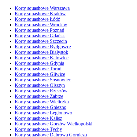
Korty squashowe Warszawa
Korty squashowe Kraków
Korty squashowe Łódź
Korty squashowe Wrocław
Korty squashowe Poznań
Korty squashowe Gdańsk
Korty squashowe Szczecin
Korty squashowe Bydgoszcz
Korty squashowe Białystok
Korty squashowe Katowice
Korty squashowe Gdynia
Korty squashowe Toruń
Korty squashowe Gliwice
Korty squashowe Sosnowiec
Korty squashowe Olsztyn
Korty squashowe Rzeszów
Korty squashowe Zabrze
Korty squashowe Wieliczka
Korty squashowe Gniezno
Korty squashowe Legionowo
Korty squashowe Kalisz
Korty squashowe Gorzów Wielkopolski
Korty squashowe Tychy
Korty squashowe Dąbrowa Górnicza