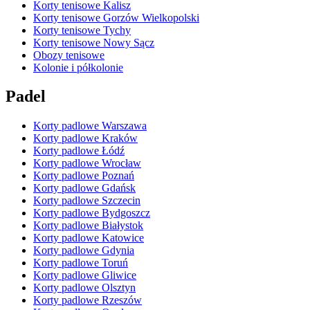
Korty tenisowe Kalisz
Korty tenisowe Gorzów Wielkopolski
Korty tenisowe Tychy
Korty tenisowe Nowy Sącz
Obozy tenisowe
Kolonie i półkolonie
Padel
Korty padlowe Warszawa
Korty padlowe Kraków
Korty padlowe Łódź
Korty padlowe Wrocław
Korty padlowe Poznań
Korty padlowe Gdańsk
Korty padlowe Szczecin
Korty padlowe Bydgoszcz
Korty padlowe Białystok
Korty padlowe Katowice
Korty padlowe Gdynia
Korty padlowe Toruń
Korty padlowe Gliwice
Korty padlowe Olsztyn
Korty padlowe Rzeszów