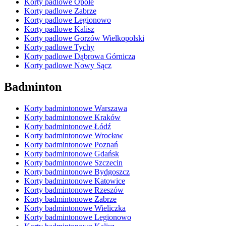
Korty padlowe Opole
Korty padlowe Zabrze
Korty padlowe Legionowo
Korty padlowe Kalisz
Korty padlowe Gorzów Wielkopolski
Korty padlowe Tychy
Korty padlowe Dąbrowa Górnicza
Korty padlowe Nowy Sącz
Badminton
Korty badmintonowe Warszawa
Korty badmintonowe Kraków
Korty badmintonowe Łódź
Korty badmintonowe Wrocław
Korty badmintonowe Poznań
Korty badmintonowe Gdańsk
Korty badmintonowe Szczecin
Korty badmintonowe Bydgoszcz
Korty badmintonowe Katowice
Korty badmintonowe Rzeszów
Korty badmintonowe Zabrze
Korty badmintonowe Wieliczka
Korty badmintonowe Legionowo