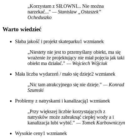
„Korzystam z SIŁOWNI... Nie można
narzekać..."
— Stanislaw „Ostaszek”
Ocheduszko
Warto wiedzieć
Słaba jakość i projekt skateparku
1 wzmianek
„Niestety nie jest to przemyślany obiekt, ma się
wrażenie że projektujący nie miał pojęcia jak taki
obiekt ma działać."
— Wojciech Wójciuk
Mała liczba wydarzeń / mało się dzieje
2 wzmianek
„Nic tam atrakcyjnego się nie dzieje."
— Konrad
Szumski
Problemy z natryskami i kanalizacją
1 wzmianek
„Przy większej liczbie korzystających z
natrysków może zabraknąć ciepłej wody a i
kanalizacja lubi wybić."
— Tomek Karbowniczyn
Wysokie ceny
1 wzmianek