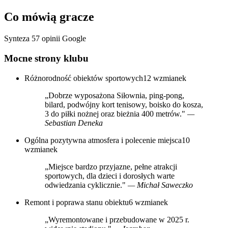
Co mówią gracze
Synteza 57 opinii Google
Mocne strony klubu
Różnorodność obiektów sportowych
12 wzmianek
„Dobrze wyposażona Siłownia, ping-pong,
bilard, podwójny kort tenisowy, boisko do kosza,
3 do piłki nożnej oraz bieżnia 400 metrów."
—
Sebastian Deneka
Ogólna pozytywna atmosfera i polecenie miejsca
10
wzmianek
„Miejsce bardzo przyjazne, pełne atrakcji
sportowych, dla dzieci i dorosłych warte
odwiedzania cyklicznie."
— Michał Saweczko
Remont i poprawa stanu obiektu
6 wzmianek
„Wyremontowane i przebudowane w 2025 r.