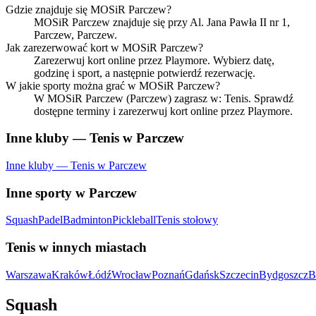
Gdzie znajduje się MOSiR Parczew?
MOSiR Parczew znajduje się przy Al. Jana Pawła II nr 1,
Parczew, Parczew.
Jak zarezerwować kort w MOSiR Parczew?
Zarezerwuj kort online przez Playmore. Wybierz datę,
godzinę i sport, a następnie potwierdź rezerwację.
W jakie sporty można grać w MOSiR Parczew?
W MOSiR Parczew (Parczew) zagrasz w: Tenis. Sprawdź
dostępne terminy i zarezerwuj kort online przez Playmore.
Inne kluby — Tenis w Parczew
Inne kluby — Tenis w Parczew
Inne sporty w Parczew
Squash
Padel
Badminton
Pickleball
Tenis stołowy
Tenis w innych miastach
Warszawa
Kraków
Łódź
Wrocław
Poznań
Gdańsk
Szczecin
Bydgoszcz
B
Squash