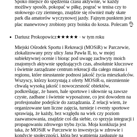
Spoko miejsce do spędzenia czasu aktywnie, w każdy
możliwy sposób, pokopać w piłkę, pograć w tenisa czy to
stołowego czy ziemnego, znajdzie się również mały skate
park dla amatorów wyczynowej jazdy. Fajnym punktem jest
plac manewrowy zrobiony przy boisku do kosza. Polecam 👌
Dariusz Prokopowicz
★★★★★
· w tym roku
Miejski Ośrodek Sportu i Rekreacji (MOSiR) w Parczewie,
zlokalizowany przy ulicy Jana Pawła II, to, w mojej
subiektywnej ocenie i biorąc pod uwagę zachwyty moich
znajomych aktywnie spędzających czas, absolutnie kluczowe
i świetnie zarządzane centrum rekreacji dla całego miasta i
regionu, które nieustannie podnosi jakość życia mieszkańców.
Wszyscy, którzy korzystają z oferty MOSiR-u, niezmiennie
chwalą wysoką jakość i nowoczesność obiektów,
podkreślając, że basen, hale sportowe i siłownie są zawsze
czyste, zadbane i świetnie wyposażone, co jest dowodem na
profesjonalne podejście do zarządzania. Z relacji wiem, że
organizowane tam liczne zajęcia, turnieje i eventy sportowe
sprawiają, że każdy, bez względu na wiek czy poziom
zaawansowania, znajdzie coś dla siebie, co sprzyja integracji i
propagowaniu zdrowego trybu życia. Moja konkluzja jest
taka, że MOSiR w Parczewie to inwestycja w zdrowie i
kondycję społeczności, która bez wątpienia zasługuje na