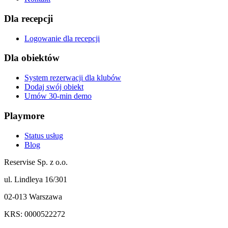
Dla recepcji
Logowanie dla recepcji
Dla obiektów
System rezerwacji dla klubów
Dodaj swój obiekt
Umów 30-min demo
Playmore
Status usług
Blog
Reservise Sp. z o.o.
ul. Lindleya 16/301
02-013 Warszawa
KRS: 0000522272