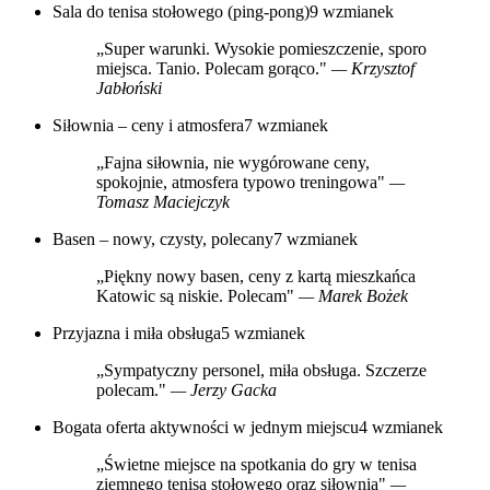
Sala do tenisa stołowego (ping-pong)
9 wzmianek
„Super warunki. Wysokie pomieszczenie, sporo
miejsca. Tanio. Polecam gorąco."
— Krzysztof
Jabłoński
Siłownia – ceny i atmosfera
7 wzmianek
„Fajna siłownia, nie wygórowane ceny,
spokojnie, atmosfera typowo treningowa"
—
Tomasz Maciejczyk
Basen – nowy, czysty, polecany
7 wzmianek
„Piękny nowy basen, ceny z kartą mieszkańca
Katowic są niskie. Polecam"
— Marek Bożek
Przyjazna i miła obsługa
5 wzmianek
„Sympatyczny personel, miła obsługa. Szczerze
polecam."
— Jerzy Gacka
Bogata oferta aktywności w jednym miejscu
4 wzmianek
„Świetne miejsce na spotkania do gry w tenisa
ziemnego tenisa stołowego oraz siłownia"
—