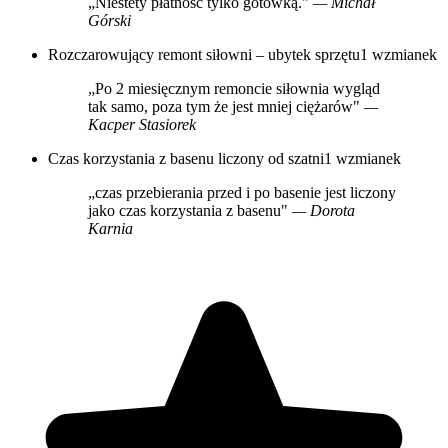
„Niestety płatność tylko gotówką."
— Michał
Górski
Rozczarowujący remont siłowni – ubytek sprzętu
1 wzmianek
„Po 2 miesięcznym remoncie siłownia wygląd
tak samo, poza tym że jest mniej ciężarów"
—
Kacper Stasiorek
Czas korzystania z basenu liczony od szatni
1 wzmianek
„czas przebierania przed i po basenie jest liczony
jako czas korzystania z basenu"
— Dorota
Karnia