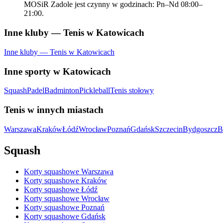
MOSiR Zadole jest czynny w godzinach: Pn–Nd 08:00–
21:00.
Inne kluby — Tenis w Katowicach
Inne kluby — Tenis w Katowicach
Inne sporty w Katowicach
Squash
Padel
Badminton
Pickleball
Tenis stołowy
Tenis w innych miastach
Warszawa
Kraków
Łódź
Wrocław
Poznań
Gdańsk
Szczecin
Bydgoszcz
B
Squash
Korty squashowe Warszawa
Korty squashowe Kraków
Korty squashowe Łódź
Korty squashowe Wrocław
Korty squashowe Poznań
Korty squashowe Gdańsk