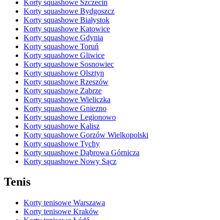
Korty squashowe Szczecin
Korty squashowe Bydgoszcz
Korty squashowe Białystok
Korty squashowe Katowice
Korty squashowe Gdynia
Korty squashowe Toruń
Korty squashowe Gliwice
Korty squashowe Sosnowiec
Korty squashowe Olsztyn
Korty squashowe Rzeszów
Korty squashowe Zabrze
Korty squashowe Wieliczka
Korty squashowe Gniezno
Korty squashowe Legionowo
Korty squashowe Kalisz
Korty squashowe Gorzów Wielkopolski
Korty squashowe Tychy
Korty squashowe Dąbrowa Górnicza
Korty squashowe Nowy Sącz
Tenis
Korty tenisowe Warszawa
Korty tenisowe Kraków