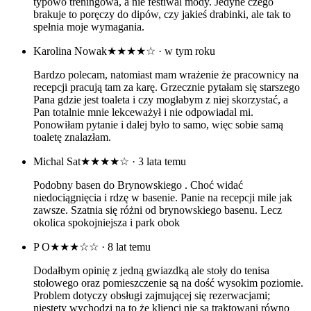
typowo treningowa, a nie festiwal mody. Jedyne czego
brakuje to poręczy do dipów, czy jakieś drabinki, ale tak to
spełnia moje wymagania.
Karolina Nowak
★★★★☆
· w tym roku
Bardzo polecam, natomiast mam wrażenie że pracownicy na
recepcji pracują tam za karę. Grzecznie pytałam się starszego
Pana gdzie jest toaleta i czy mogłabym z niej skorzystać, a
Pan totalnie mnie lekceważył i nie odpowiadal mi.
Ponowiłam pytanie i dalej było to samo, więc sobie samą
toaletę znalazłam.
Michal Sat
★★★★☆
· 3 lata temu
Podobny basen do Brynowskiego . Choć widać
niedociągnięcia i rdzę w basenie. Panie na recepcji mile jak
zawsze. Szatnia się różni od brynowskiego basenu. Lecz
okolica spokojniejsza i park obok
P O
★★★☆☆
· 8 lat temu
Dodałbym opinię z jedną gwiazdką ale stoły do tenisa
stołowego oraz pomieszczenie są na dość wysokim poziomie.
Problem dotyczy obsługi zajmującej się rezerwacjami;
niestety wychodzi na to że klienci nie są traktowani równo