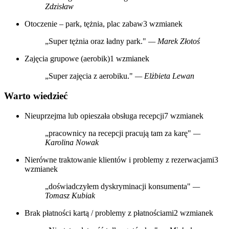
Zdzisław
Otoczenie – park, tężnia, plac zabaw
3 wzmianek
„Super tężnia oraz ładny park."
— Marek Złotoś
Zajęcia grupowe (aerobik)
1 wzmianek
„Super zajęcia z aerobiku."
— Elżbieta Lewan
Warto wiedzieć
Nieuprzejma lub opieszała obsługa recepcji
7 wzmianek
„pracownicy na recepcji pracują tam za karę"
—
Karolina Nowak
Nierówne traktowanie klientów i problemy z rezerwacjami
3
wzmianek
„doświadczyłem dyskryminacji konsumenta"
—
Tomasz Kubiak
Brak płatności kartą / problemy z płatnościami
2 wzmianek