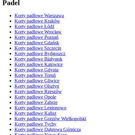
Padel
Korty padlowe Warszawa
Korty padlowe Kraków
Korty padlowe Łódź
Korty padlowe Wrocław
Korty padlowe Poznań
Korty padlowe Gdańsk
Korty padlowe Szczecin
Korty padlowe Bydgoszcz
Korty padlowe Białystok
Korty padlowe Katowice
Korty padlowe Gdynia
Korty padlowe Toruń
Korty padlowe Gliwice
Korty padlowe Olsztyn
Korty padlowe Rzeszów
Korty padlowe Opole
Korty padlowe Zabrze
Korty padlowe Legionowo
Korty padlowe Kalisz
Korty padlowe Gorzów Wielkopolski
Korty padlowe Tychy
Korty padlowe Dąbrowa Górnicza
Korty padlowe Nowy Sącz