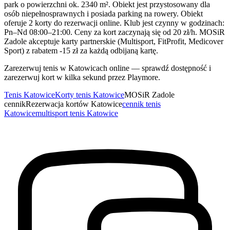
park o powierzchni ok. 2340 m². Obiekt jest przystosowany dla
osób niepełnosprawnych i posiada parking na rowery. Obiekt
oferuje 2 korty do rezerwacji online. Klub jest czynny w godzinach:
Pn–Nd 08:00–21:00. Ceny za kort zaczynają się od 20 zł/h. MOSiR
Zadole akceptuje karty partnerskie (Multisport, FitProfit, Medicover
Sport) z rabatem -15 zł za każdą odbijaną kartę.
Zarezerwuj tenis w Katowicach online — sprawdź dostępność i
zarezerwuj kort w kilka sekund przez Playmore.
Tenis Katowice
Korty tenis Katowice
MOSiR Zadole
cennik
Rezerwacja kortów Katowice
cennik tenis
Katowice
multisport tenis Katowice