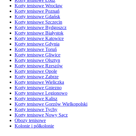
Korty tenisowe Łódź
Korty tenisowe Wrocław
Korty tenisowe Poznań
Korty tenisowe Gdańsk
Korty tenisowe Szczecin
Korty tenisowe Bydgoszcz
Korty tenisowe Białystok
Korty tenisowe Katowice
Korty tenisowe Gdynia
Korty tenisowe Toruń
Korty tenisowe Gliwice
Korty tenisowe Olsztyn
Korty tenisowe Rzeszów
Korty tenisowe Opole
Korty tenisowe Zabrze
Korty tenisowe Wieliczka
Korty tenisowe Gniezno
Korty tenisowe Legionowo
Korty tenisowe Kalisz
Korty tenisowe Gorzów Wielkopolski
Korty tenisowe Tychy
Korty tenisowe Nowy Sącz
Obozy tenisowe
Kolonie i półkolonie