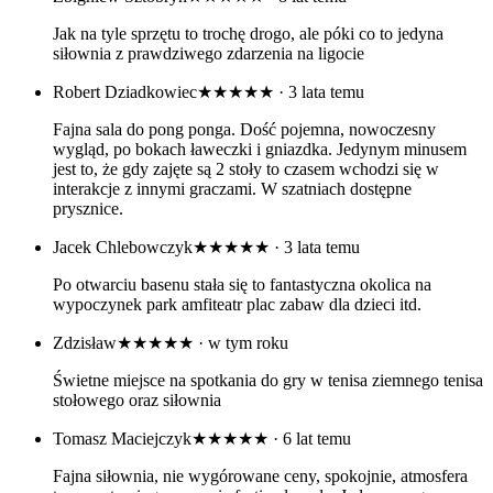
Jak na tyle sprzętu to trochę drogo, ale póki co to jedyna
siłownia z prawdziwego zdarzenia na ligocie
Robert Dziadkowiec
★★★★★
· 3 lata temu
Fajna sala do pong ponga. Dość pojemna, nowoczesny
wygląd, po bokach ławeczki i gniazdka. Jedynym minusem
jest to, że gdy zajęte są 2 stoły to czasem wchodzi się w
interakcje z innymi graczami. W szatniach dostępne
prysznice.
Jacek Chlebowczyk
★★★★★
· 3 lata temu
Po otwarciu basenu stała się to fantastyczna okolica na
wypoczynek park amfiteatr plac zabaw dla dzieci itd.
Zdzisław
★★★★★
· w tym roku
Świetne miejsce na spotkania do gry w tenisa ziemnego tenisa
stołowego oraz siłownia
Tomasz Maciejczyk
★★★★★
· 6 lat temu
Fajna siłownia, nie wygórowane ceny, spokojnie, atmosfera