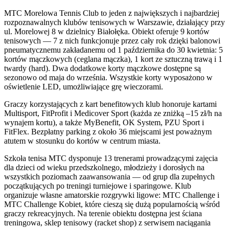
MTC Morelowa Tennis Club to jeden z największych i najbardziej
rozpoznawalnych klubów tenisowych w Warszawie, działający przy
ul. Morelowej 8 w dzielnicy Białołęka. Obiekt oferuje 9 kortów
tenisowych — 7 z nich funkcjonuje przez cały rok dzięki balonowi
pneumatycznemu zakładanemu od 1 października do 30 kwietnia: 5
kortów mączkowych (ceglana mączka), 1 kort ze sztuczną trawą i 1
twardy (hard). Dwa dodatkowe korty mączkowe dostępne są
sezonowo od maja do września. Wszystkie korty wyposażono w
oświetlenie LED, umożliwiające grę wieczorami.
Graczy korzystających z kart benefitowych klub honoruje kartami
Multisport, FitProfit i Medicover Sport (każda ze zniżką –15 zł/h na
wynajem kortu), a także MyBenefit, OK System, PZU Sport i
FitFlex. Bezpłatny parking z około 36 miejscami jest poważnym
atutem w stosunku do kortów w centrum miasta.
Szkoła tenisa MTC dysponuje 13 trenerami prowadzącymi zajęcia
dla dzieci od wieku przedszkolnego, młodzieży i dorosłych na
wszystkich poziomach zaawansowania — od grup dla zupełnych
początkujących po treningi turniejowe i sparingowe. Klub
organizuje własne amatorskie rozgrywki ligowe: MTC Challenge i
MTC Challenge Kobiet, które cieszą się dużą popularnością wśród
graczy rekreacyjnych. Na terenie obiektu dostępna jest ściana
treningowa, sklep tenisowy (racket shop) z serwisem naciągania