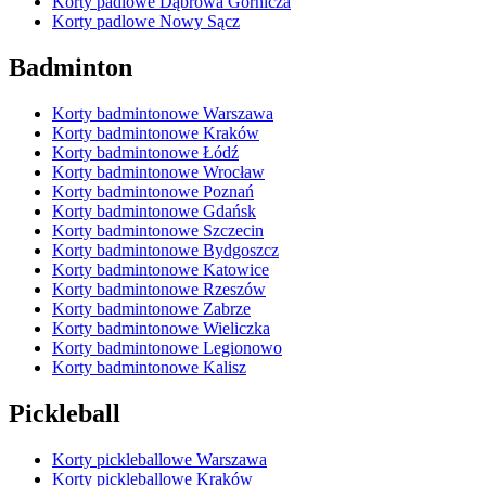
Korty padlowe Dąbrowa Górnicza
Korty padlowe Nowy Sącz
Badminton
Korty badmintonowe Warszawa
Korty badmintonowe Kraków
Korty badmintonowe Łódź
Korty badmintonowe Wrocław
Korty badmintonowe Poznań
Korty badmintonowe Gdańsk
Korty badmintonowe Szczecin
Korty badmintonowe Bydgoszcz
Korty badmintonowe Katowice
Korty badmintonowe Rzeszów
Korty badmintonowe Zabrze
Korty badmintonowe Wieliczka
Korty badmintonowe Legionowo
Korty badmintonowe Kalisz
Pickleball
Korty pickleballowe Warszawa
Korty pickleballowe Kraków