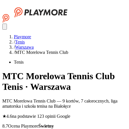
Playmore
/
Tenis
/
Warszawa
/
MTC Morelowa Tennis Club
Tenis
MTC Morelowa Tennis Club
Tenis · Warszawa
MTC Morelowa Tennis Club — 9 kortów, 7 całorocznych, liga
amatorska i szkoła tenisa na Białołęce
★
4.6
na podstawie 123 opinii Google
8.7
Ocena Playmore
Świetny