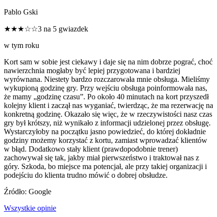
Pablo Gski
★★★☆☆
3 na 5 gwiazdek
w tym roku
Kort sam w sobie jest ciekawy i daje się na nim dobrze pograć, choć
nawierzchnia mogłaby być lepiej przygotowana i bardziej
wyrównana. Niestety bardzo rozczarowała mnie obsługa. Mieliśmy
wykupioną godzinę gry. Przy wejściu obsługa poinformowała nas,
że mamy „godzinę czasu”. Po około 40 minutach na kort przyszedł
kolejny klient i zaczął nas wyganiać, twierdząc, że ma rezerwację na
konkretną godzinę. Okazało się więc, że w rzeczywistości nasz czas
gry był krótszy, niż wynikało z informacji udzielonej przez obsługę.
Wystarczyłoby na początku jasno powiedzieć, do której dokładnie
godziny możemy korzystać z kortu, zamiast wprowadzać klientów
w błąd. Dodatkowo stały klient (prawdopodobnie trener)
zachowywał się tak, jakby miał pierwszeństwo i traktował nas z
góry. Szkoda, bo miejsce ma potencjał, ale przy takiej organizacji i
podejściu do klienta trudno mówić o dobrej obsłudze.
Źródło: Google
Wszystkie opinie