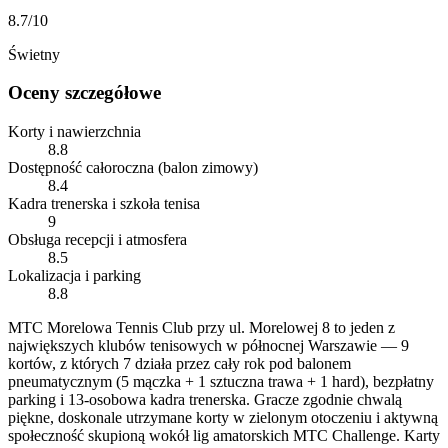
8.7
/10
Świetny
Oceny szczegółowe
Korty i nawierzchnia
8.8
Dostępność całoroczna (balon zimowy)
8.4
Kadra trenerska i szkoła tenisa
9
Obsługa recepcji i atmosfera
8.5
Lokalizacja i parking
8.8
MTC Morelowa Tennis Club przy ul. Morelowej 8 to jeden z
największych klubów tenisowych w północnej Warszawie — 9
kortów, z których 7 działa przez cały rok pod balonem
pneumatycznym (5 mączka + 1 sztuczna trawa + 1 hard), bezpłatny
parking i 13-osobowa kadra trenerska. Gracze zgodnie chwalą
piękne, doskonale utrzymane korty w zielonym otoczeniu i aktywną
społeczność skupioną wokół lig amatorskich MTC Challenge. Karty