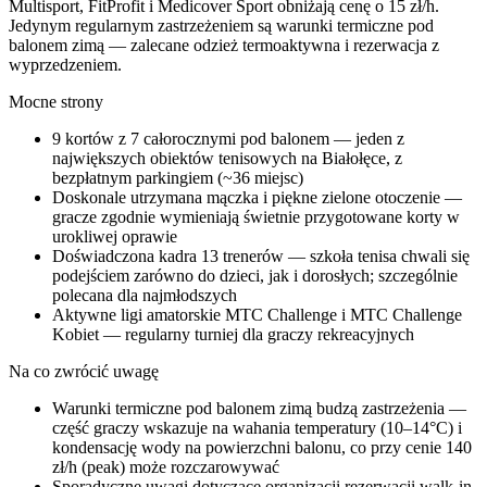
Multisport, FitProfit i Medicover Sport obniżają cenę o 15 zł/h.
Jedynym regularnym zastrzeżeniem są warunki termiczne pod
balonem zimą — zalecane odzież termoaktywna i rezerwacja z
wyprzedzeniem.
Mocne strony
9 kortów z 7 całorocznymi pod balonem — jeden z
największych obiektów tenisowych na Białołęce, z
bezpłatnym parkingiem (~36 miejsc)
Doskonale utrzymana mączka i piękne zielone otoczenie —
gracze zgodnie wymieniają świetnie przygotowane korty w
urokliwej oprawie
Doświadczona kadra 13 trenerów — szkoła tenisa chwali się
podejściem zarówno do dzieci, jak i dorosłych; szczególnie
polecana dla najmłodszych
Aktywne ligi amatorskie MTC Challenge i MTC Challenge
Kobiet — regularny turniej dla graczy rekreacyjnych
Na co zwrócić uwagę
Warunki termiczne pod balonem zimą budzą zastrzeżenia —
część graczy wskazuje na wahania temperatury (10–14°C) i
kondensację wody na powierzchni balonu, co przy cenie 140
zł/h (peak) może rozczarowywać
Sporadyczne uwagi dotyczące organizacji rezerwacji walk-in