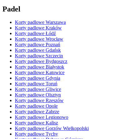
Padel
Korty padlowe Warszawa
Korty padlowe Kraków
Korty padlowe Łódź
Korty padlowe Wrocław
Korty padlowe Poznań
Korty padlowe Gdańsk
Korty padlowe Szczecin
Korty padlowe Bydgoszcz
Korty padlowe Białystok
Korty padlowe Katowice
Korty padlowe Gdynia
Korty padlowe Toruń
Korty padlowe Gliwice
Korty padlowe Olsztyn
Korty padlowe Rzeszów
Korty padlowe Opole
Korty padlowe Zabrze
Korty padlowe Legionowo
Korty padlowe Kalisz
Korty padlowe Gorzów Wielkopolski
Korty padlowe Tychy