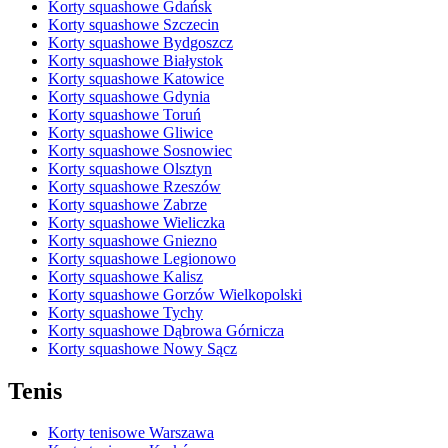
Korty squashowe Gdańsk
Korty squashowe Szczecin
Korty squashowe Bydgoszcz
Korty squashowe Białystok
Korty squashowe Katowice
Korty squashowe Gdynia
Korty squashowe Toruń
Korty squashowe Gliwice
Korty squashowe Sosnowiec
Korty squashowe Olsztyn
Korty squashowe Rzeszów
Korty squashowe Zabrze
Korty squashowe Wieliczka
Korty squashowe Gniezno
Korty squashowe Legionowo
Korty squashowe Kalisz
Korty squashowe Gorzów Wielkopolski
Korty squashowe Tychy
Korty squashowe Dąbrowa Górnicza
Korty squashowe Nowy Sącz
Tenis
Korty tenisowe Warszawa