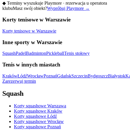
◆
Terminy wyszukuje Playmore · rezerwacja u operatora
klubu
Masz swój obiekt?
Wypróbuj Playmore
→
Korty tenisowe w Warszawie
Korty tenisowe w Warszawie
Inne sporty w Warszawie
Squash
Padel
Badminton
Pickleball
Tenis stołowy
Tenis w innych miastach
Kraków
Łódź
Wrocław
Poznań
Gdańsk
Szczecin
Bydgoszcz
Białystok
Ka
Zarezerwuj termin
Squash
Korty squashowe Warszawa
Korty squashowe Kraków
Korty squashowe Łódź
Korty squashowe Wrocław
Korty squashowe Poznań