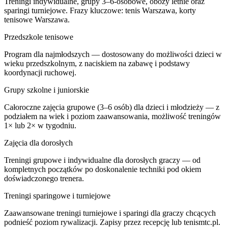
Treningi indywidualne, grupy 3–6-osobowe, obozy letnie oraz
sparingi turniejowe. Frazy kluczowe: tenis Warszawa, korty
tenisowe Warszawa.
Przedszkole tenisowe
Program dla najmłodszych — dostosowany do możliwości dzieci w
wieku przedszkolnym, z naciskiem na zabawę i podstawy
koordynacji ruchowej.
Grupy szkolne i juniorskie
Całoroczne zajęcia grupowe (3–6 osób) dla dzieci i młodzieży — z
podziałem na wiek i poziom zaawansowania, możliwość treningów
1× lub 2× w tygodniu.
Zajęcia dla dorosłych
Treningi grupowe i indywidualne dla dorosłych graczy — od
kompletnych początków po doskonalenie techniki pod okiem
doświadczonego trenera.
Treningi sparingowe i turniejowe
Zaawansowane treningi turniejowe i sparingi dla graczy chcących
podnieść poziom rywalizacji. Zapisy przez recepcję lub tenismtc.pl.