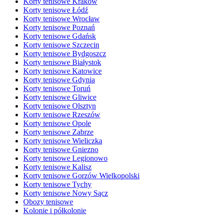
Korty tenisowe Kraków
Korty tenisowe Łódź
Korty tenisowe Wrocław
Korty tenisowe Poznań
Korty tenisowe Gdańsk
Korty tenisowe Szczecin
Korty tenisowe Bydgoszcz
Korty tenisowe Białystok
Korty tenisowe Katowice
Korty tenisowe Gdynia
Korty tenisowe Toruń
Korty tenisowe Gliwice
Korty tenisowe Olsztyn
Korty tenisowe Rzeszów
Korty tenisowe Opole
Korty tenisowe Zabrze
Korty tenisowe Wieliczka
Korty tenisowe Gniezno
Korty tenisowe Legionowo
Korty tenisowe Kalisz
Korty tenisowe Gorzów Wielkopolski
Korty tenisowe Tychy
Korty tenisowe Nowy Sącz
Obozy tenisowe
Kolonie i półkolonie