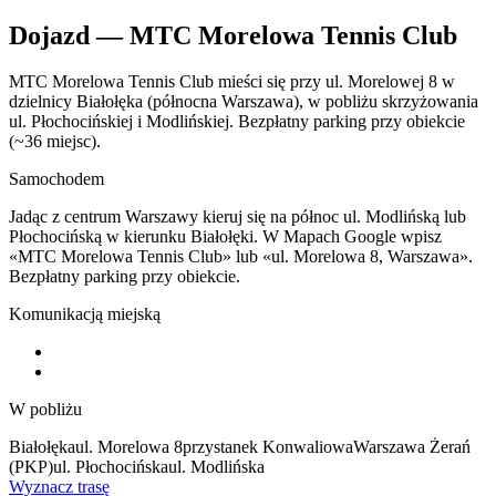
Dojazd — MTC Morelowa Tennis Club
MTC Morelowa Tennis Club mieści się przy ul. Morelowej 8 w
dzielnicy Białołęka (północna Warszawa), w pobliżu skrzyżowania
ul. Płochocińskiej i Modlińskiej. Bezpłatny parking przy obiekcie
(~36 miejsc).
Samochodem
Jadąc z centrum Warszawy kieruj się na północ ul. Modlińską lub
Płochocińską w kierunku Białołęki. W Mapach Google wpisz
«MTC Morelowa Tennis Club» lub «ul. Morelowa 8, Warszawa».
Bezpłatny parking przy obiekcie.
Komunikacją miejską
W pobliżu
Białołęka
ul. Morelowa 8
przystanek Konwaliowa
Warszawa Żerań
(PKP)
ul. Płochocińska
ul. Modlińska
Wyznacz trasę