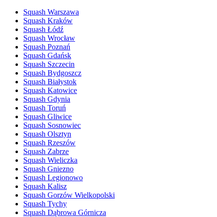
Squash Warszawa
Squash Kraków
Squash Łódź
Squash Wrocław
Squash Poznań
Squash Gdańsk
Squash Szczecin
Squash Bydgoszcz
Squash Białystok
Squash Katowice
Squash Gdynia
Squash Toruń
Squash Gliwice
Squash Sosnowiec
Squash Olsztyn
Squash Rzeszów
Squash Zabrze
Squash Wieliczka
Squash Gniezno
Squash Legionowo
Squash Kalisz
Squash Gorzów Wielkopolski
Squash Tychy
Squash Dąbrowa Górnicza