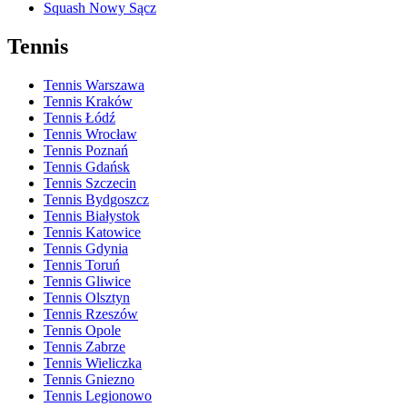
Squash Nowy Sącz
Tennis
Tennis Warszawa
Tennis Kraków
Tennis Łódź
Tennis Wrocław
Tennis Poznań
Tennis Gdańsk
Tennis Szczecin
Tennis Bydgoszcz
Tennis Białystok
Tennis Katowice
Tennis Gdynia
Tennis Toruń
Tennis Gliwice
Tennis Olsztyn
Tennis Rzeszów
Tennis Opole
Tennis Zabrze
Tennis Wieliczka
Tennis Gniezno
Tennis Legionowo