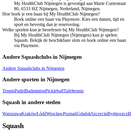
My HealthClub Nijmegen is gevestigd aan Marie Curiestraat
80, 6533 HZ Nijmegen, Nederland, Nijmegen.
Hoe boek je een baan bij My HealthClub Nijmegen?
Boek online een baan via Playmore. Kies een datum, tijd en
sport en bevestig dan je reservering.
Welke sporten kun je beoefenen bij My HealthClub Nijmegen?
Bij My HealthClub Nijmegen (Nijmegen) kun je spelen:
Squash. Bekijk de beschikbare slots en boek online een baan
via Playmore.
Andere Squashclubs in Nijmegen
Andere Squashclubs in Nijmegen
Andere sporten in Nijmegen
Tennis
Padel
Badminton
Pickleball
Tafeltennis
Squash in andere steden
Warszawa
Kraków
Łódź
Wrocław
Poznań
Gdańsk
Szczecin
Bydgoszcz
B
Squash