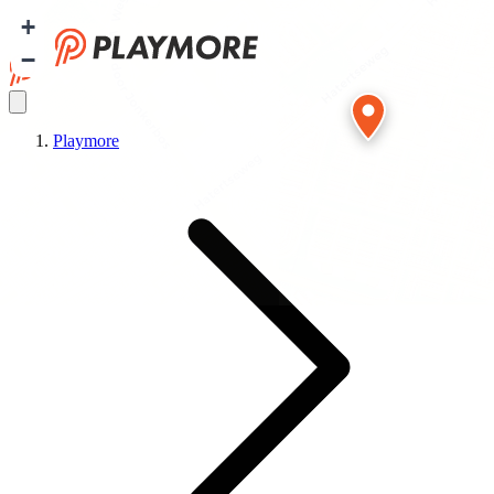
+
−
Playmore