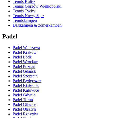
Tennis Kalisz
Tennis Gorzów Wielkopolski
Tennis Tychy
Tennis Nowy Sącz
Tenniskampen
Dagkampen & zomerkampen
Padel
Padel Warszawa
Padel Kraków
Padel Łódź
Padel Wrocław
Padel Poznań
Padel Gdańsk
Padel Szczecin
Padel Bydgoszcz
Padel Białystok
Padel Katowice
Padel Gdynia
Padel Toruń
Padel Gliwice
Padel Olsztyn
Padel Rzeszów