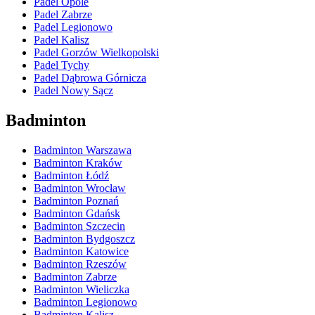
Padel Opole
Padel Zabrze
Padel Legionowo
Padel Kalisz
Padel Gorzów Wielkopolski
Padel Tychy
Padel Dąbrowa Górnicza
Padel Nowy Sącz
Badminton
Badminton Warszawa
Badminton Kraków
Badminton Łódź
Badminton Wrocław
Badminton Poznań
Badminton Gdańsk
Badminton Szczecin
Badminton Bydgoszcz
Badminton Katowice
Badminton Rzeszów
Badminton Zabrze
Badminton Wieliczka
Badminton Legionowo
Badminton Kalisz