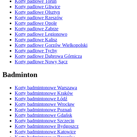
Korty padlowe Toruń
Korty padlowe Gliwice
Korty padlowe Olsztyn
Korty padlowe Rzeszów
Korty padlowe Opole
Korty padlowe Zabrze
Korty padlowe Legionowo
Korty padlowe Kalisz
Korty padlowe Gorzów Wielkopolski
Korty padlowe Tychy
Korty padlowe Dąbrowa Górnicza
Korty padlowe Nowy Sącz
Badminton
Korty badmintonowe Warszawa
Korty badmintonowe Kraków
Korty badmintonowe Łódź
Korty badmintonowe Wrocław
Korty badmintonowe Poznań
Korty badmintonowe Gdańsk
Korty badmintonowe Szczecin
Korty badmintonowe Bydgoszcz
Korty badmintonowe Katowice