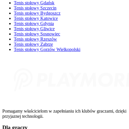
Tenis stołowy Gdańsk
Tenis stołowy Szczecin
Tenis stołowy Bydgoszcz
Tenis stołowy Katowice
Tenis stołowy Gdynia
Tenis stołowy Gliwice
Tenis stołowy Sosnowiec
Tenis stołowy Rzeszów
Tenis stołowy Zabrze
Tenis stołowy Gorzów Wielkopolski
Pomagamy właścicielom w zapełnianiu ich klubów graczami, dzięki
przyjaznej technologii.
Dla graczy