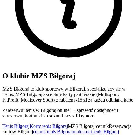
O klubie MZS Biłgoraj
MZS Biłgoraj to klub sportowy w Biłgoraj, specjalizujący się w
Tenis. MZS Biłgoraj akceptuje karty partnerskie (Multisport,
FitProfit, Medicover Sport) z rabatem -15 zł za każdą odbijaną kartę.
Zarezerwuj tenis w Biłgoraj online — sprawdź dostępność i
zarezerwuj kort w kilka sekund przez Playmore.
Tenis Biłgoraj
Korty tenis Biłgoraj
MZS Biłgoraj cennik
Rezerwacja
kortów Biłgoraj
cennik tenis Biłgoraj
multisport tenis Biłgoraj