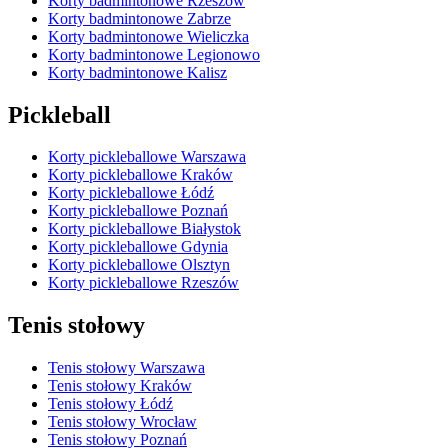
Korty badmintonowe Rzeszów
Korty badmintonowe Zabrze
Korty badmintonowe Wieliczka
Korty badmintonowe Legionowo
Korty badmintonowe Kalisz
Pickleball
Korty pickleballowe Warszawa
Korty pickleballowe Kraków
Korty pickleballowe Łódź
Korty pickleballowe Poznań
Korty pickleballowe Białystok
Korty pickleballowe Gdynia
Korty pickleballowe Olsztyn
Korty pickleballowe Rzeszów
Tenis stołowy
Tenis stołowy Warszawa
Tenis stołowy Kraków
Tenis stołowy Łódź
Tenis stołowy Wrocław
Tenis stołowy Poznań