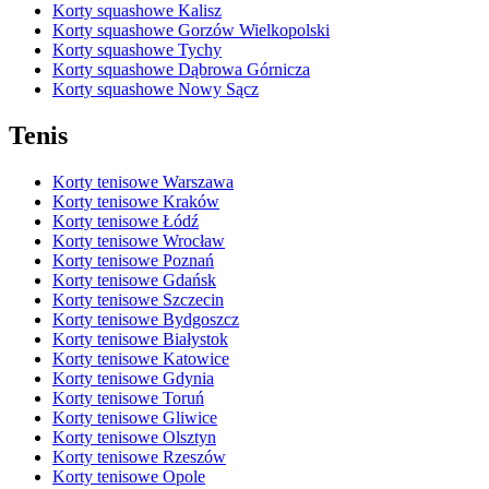
Korty squashowe Kalisz
Korty squashowe Gorzów Wielkopolski
Korty squashowe Tychy
Korty squashowe Dąbrowa Górnicza
Korty squashowe Nowy Sącz
Tenis
Korty tenisowe Warszawa
Korty tenisowe Kraków
Korty tenisowe Łódź
Korty tenisowe Wrocław
Korty tenisowe Poznań
Korty tenisowe Gdańsk
Korty tenisowe Szczecin
Korty tenisowe Bydgoszcz
Korty tenisowe Białystok
Korty tenisowe Katowice
Korty tenisowe Gdynia
Korty tenisowe Toruń
Korty tenisowe Gliwice
Korty tenisowe Olsztyn
Korty tenisowe Rzeszów
Korty tenisowe Opole