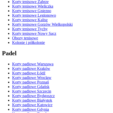
Korty tenisowe Zabrze
Korty tenisowe Wieliczka
Korty tenisowe Gniezno
Korty tenisowe Legionowo
Korty tenisowe Kalisz
Korty tenisowe Gorzów Wielkopolski
Korty tenisowe Tychy
Korty tenisowe Nowy Sącz
Obozy tenisowe
Kolonie i półkolonie
Padel
Korty padlowe Warszawa
Korty padlowe Kraków
Korty padlowe Łódź
Korty padlowe Wrocław
Korty padlowe Poznań
Korty padlowe Gdańsk
Korty padlowe Szczecin
Korty padlowe Bydgoszcz
Korty padlowe Białystok
Korty padlowe Katowice
Korty padlowe Gdynia