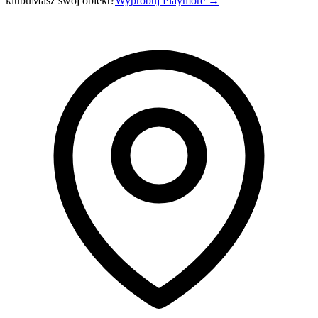
klubu
Masz swój obiekt?
Wypróbuj Playmore
→