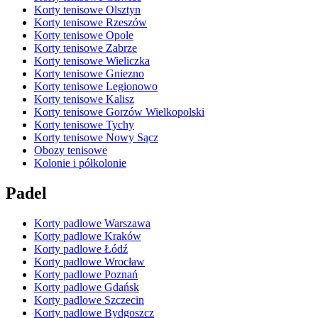
Korty tenisowe Olsztyn
Korty tenisowe Rzeszów
Korty tenisowe Opole
Korty tenisowe Zabrze
Korty tenisowe Wieliczka
Korty tenisowe Gniezno
Korty tenisowe Legionowo
Korty tenisowe Kalisz
Korty tenisowe Gorzów Wielkopolski
Korty tenisowe Tychy
Korty tenisowe Nowy Sącz
Obozy tenisowe
Kolonie i półkolonie
Padel
Korty padlowe Warszawa
Korty padlowe Kraków
Korty padlowe Łódź
Korty padlowe Wrocław
Korty padlowe Poznań
Korty padlowe Gdańsk
Korty padlowe Szczecin
Korty padlowe Bydgoszcz