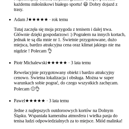
każdemu miłośnikowi białego sportu! 😃 Dobry dojazd z
trasy.
Adam J
★★★★★
· rok temu
Tutaj zaczęła się moja przygoda z tenisem i dalej trwa.
Głównie dzięki gospodarzowi :) Pograłem na innych kortach,
jednak te są dla mnie nr 1. Świetnie przygotowane, dużo
miejsca, bardzo atrakcyjna cena oraz klimat jakiego nie ma
nigdzie ! Polecam 👌
Piotr Michalewski
★★★★★
· 3 lata temu
Rewelacyjnie przygotowany obiekt i bardzo atrakcyjny
cenowo. Świetna lokalizacja i obsługa. Można w super
warunkach sobie pograć, do czego wszystkich zachęcam.
Polecam 🙂👌
Pawel
★★★★★
· 3 lata temu
Jedne z najlepszych outdoroowych kortów na Dolnym
Śląsku. Wspaniała kameralna atmosfera i wielka pasja do
tenisa ludzi odpowiedzialnych za to miejsce. Miód malinka!