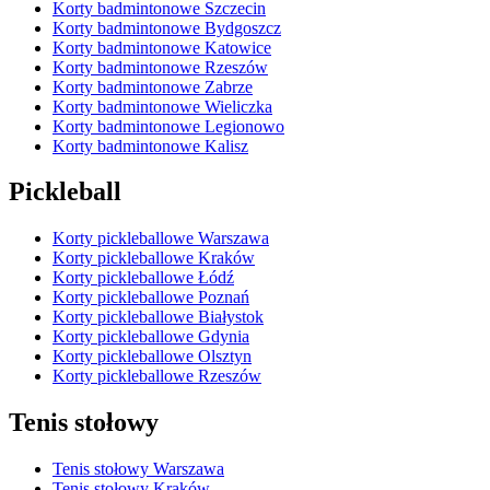
Korty badmintonowe Szczecin
Korty badmintonowe Bydgoszcz
Korty badmintonowe Katowice
Korty badmintonowe Rzeszów
Korty badmintonowe Zabrze
Korty badmintonowe Wieliczka
Korty badmintonowe Legionowo
Korty badmintonowe Kalisz
Pickleball
Korty pickleballowe Warszawa
Korty pickleballowe Kraków
Korty pickleballowe Łódź
Korty pickleballowe Poznań
Korty pickleballowe Białystok
Korty pickleballowe Gdynia
Korty pickleballowe Olsztyn
Korty pickleballowe Rzeszów
Tenis stołowy
Tenis stołowy Warszawa
Tenis stołowy Kraków