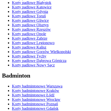
Korty padlowe Białystok
Korty padlowe Katowice
Korty padlowe Gdynia
Korty padlowe Toruń
Korty padlowe Gliwice
Korty padlowe Olsztyn
Korty padlowe Rzeszów
Korty padlowe Opole
Korty padlowe Zabrze
Korty padlowe Legionowo
Korty padlowe Kalisz
Korty padlowe Gorzów Wielkopolski
Korty padlowe Tychy
Korty padlowe Dąbrowa Górnicza
Korty padlowe Nowy Sącz
Badminton
Korty badmintonowe Warszawa
Korty badmintonowe Kraków
Korty badmintonowe Łódź
Korty badmintonowe Wrocław
Korty badmintonowe Poznań
Korty badmintonowe Gdańsk