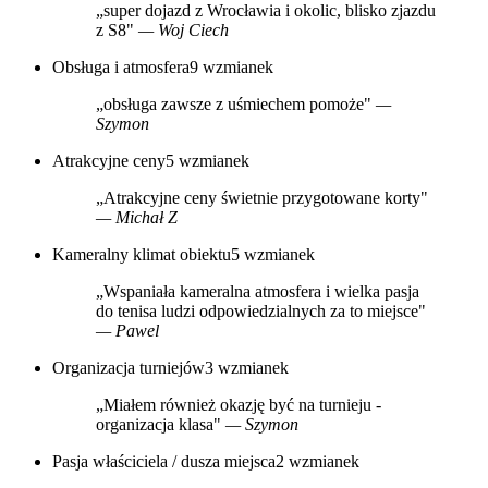
„super dojazd z Wrocławia i okolic, blisko zjazdu
z S8"
— Woj Ciech
Obsługa i atmosfera
9 wzmianek
„obsługa zawsze z uśmiechem pomoże"
—
Szymon
Atrakcyjne ceny
5 wzmianek
„Atrakcyjne ceny świetnie przygotowane korty"
— Michał Z
Kameralny klimat obiektu
5 wzmianek
„Wspaniała kameralna atmosfera i wielka pasja
do tenisa ludzi odpowiedzialnych za to miejsce"
— Pawel
Organizacja turniejów
3 wzmianek
„Miałem również okazję być na turnieju -
organizacja klasa"
— Szymon
Pasja właściciela / dusza miejsca
2 wzmianek