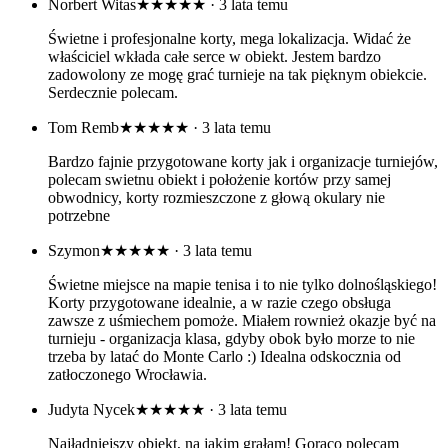
Norbert Witas
★★★★★
· 3 lata temu
Świetne i profesjonalne korty, mega lokalizacja. Widać że
właściciel wkłada całe serce w obiekt. Jestem bardzo
zadowolony ze mogę grać turnieje na tak pięknym obiekcie.
Serdecznie polecam.
Tom Remb
★★★★★
· 3 lata temu
Bardzo fajnie przygotowane korty jak i organizacje turniejów,
polecam swietnu obiekt i położenie kortów przy samej
obwodnicy, korty rozmieszczone z głową okulary nie
potrzebne
Szymon
★★★★★
· 3 lata temu
Świetne miejsce na mapie tenisa i to nie tylko dolnośląskiego!
Korty przygotowane idealnie, a w razie czego obsługa
zawsze z uśmiechem pomoże. Miałem rownież okazje być na
turnieju - organizacja klasa, gdyby obok było morze to nie
trzeba by latać do Monte Carlo :) Idealna odskocznia od
zatłoczonego Wrocławia.
Judyta Nycek
★★★★★
· 3 lata temu
Najładniejszy obiekt, na jakim grałam! Gorąco polecam