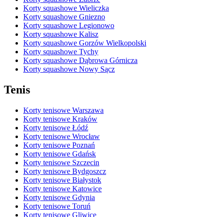
Korty squashowe Wieliczka
Korty squashowe Gniezno
Korty squashowe Legionowo
Korty squashowe Kalisz
Korty squashowe Gorzów Wielkopolski
Korty squashowe Tychy
Korty squashowe Dąbrowa Górnicza
Korty squashowe Nowy Sącz
Tenis
Korty tenisowe Warszawa
Korty tenisowe Kraków
Korty tenisowe Łódź
Korty tenisowe Wrocław
Korty tenisowe Poznań
Korty tenisowe Gdańsk
Korty tenisowe Szczecin
Korty tenisowe Bydgoszcz
Korty tenisowe Białystok
Korty tenisowe Katowice
Korty tenisowe Gdynia
Korty tenisowe Toruń
Korty tenisowe Gliwice