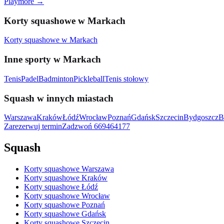
Playmore
→
Korty squashowe w Markach
Korty squashowe w Markach
Inne sporty w Markach
Tenis
Padel
Badminton
Pickleball
Tenis stołowy
Squash w innych miastach
Warszawa
Kraków
Łódź
Wrocław
Poznań
Gdańsk
Szczecin
Bydgoszcz
B
Zarezerwuj termin
Zadzwoń
669464177
Squash
Korty squashowe Warszawa
Korty squashowe Kraków
Korty squashowe Łódź
Korty squashowe Wrocław
Korty squashowe Poznań
Korty squashowe Gdańsk
Korty squashowe Szczecin