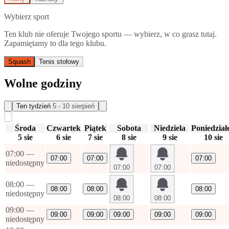
Wybierz sport
Ten klub nie oferuje Twojego sportu — wybierz, w co grasz tutaj.
Zapamiętamy to dla tego klubu.
Squash
Tenis stołowy
Wolne godziny
Ten tydzień
5 - 10 sierpień
Środa
Czwartek
Piątek
Sobota
Niedziela
Poniedział
5 sie
6 sie
7 sie
8 sie
9 sie
10 sie
07:00
—
07:00
07:00
07:00
niedostępny
07:00
07:00
08:00
—
08:00
08:00
08:00
niedostępny
08:00
08:00
09:00
—
09:00
09:00
09:00
09:00
09:00
niedostępny