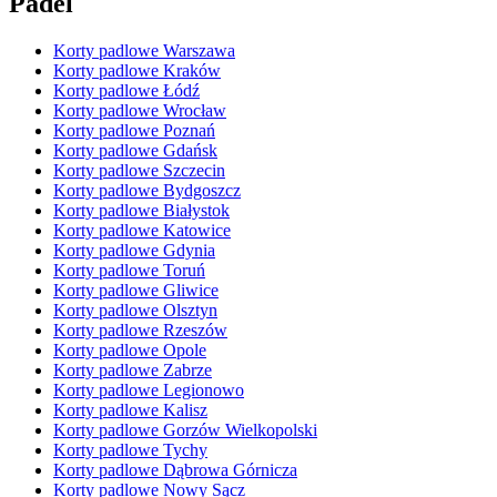
Padel
Korty padlowe Warszawa
Korty padlowe Kraków
Korty padlowe Łódź
Korty padlowe Wrocław
Korty padlowe Poznań
Korty padlowe Gdańsk
Korty padlowe Szczecin
Korty padlowe Bydgoszcz
Korty padlowe Białystok
Korty padlowe Katowice
Korty padlowe Gdynia
Korty padlowe Toruń
Korty padlowe Gliwice
Korty padlowe Olsztyn
Korty padlowe Rzeszów
Korty padlowe Opole
Korty padlowe Zabrze
Korty padlowe Legionowo
Korty padlowe Kalisz
Korty padlowe Gorzów Wielkopolski
Korty padlowe Tychy
Korty padlowe Dąbrowa Górnicza
Korty padlowe Nowy Sącz