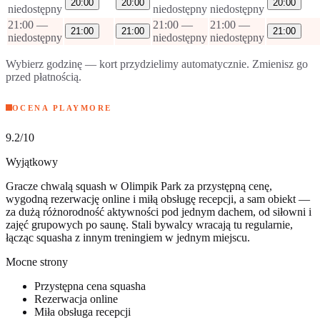
20:00
20:00
20:00
niedostępny
niedostępny
niedostępny
21:00
—
21:00
—
21:00
—
21:00
21:00
21:00
niedostępny
niedostępny
niedostępny
Wybierz godzinę — kort przydzielimy automatycznie. Zmienisz go
przed płatnością.
OCENA PLAYMORE
9.2
/10
Wyjątkowy
Gracze chwalą squash w Olimpik Park za przystępną cenę,
wygodną rezerwację online i miłą obsługę recepcji, a sam obiekt —
za dużą różnorodność aktywności pod jednym dachem, od siłowni i
zajęć grupowych po saunę. Stali bywalcy wracają tu regularnie,
łącząc squasha z innym treningiem w jednym miejscu.
Mocne strony
Przystępna cena squasha
Rezerwacja online
Miła obsługa recepcji