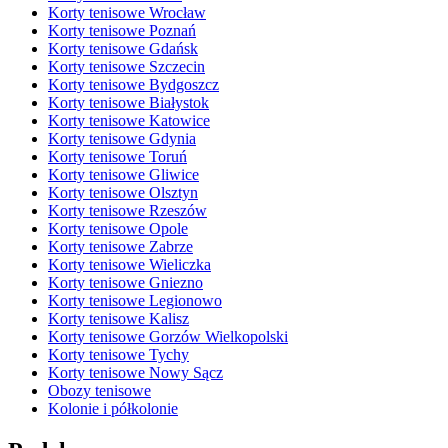
Korty tenisowe Wrocław
Korty tenisowe Poznań
Korty tenisowe Gdańsk
Korty tenisowe Szczecin
Korty tenisowe Bydgoszcz
Korty tenisowe Białystok
Korty tenisowe Katowice
Korty tenisowe Gdynia
Korty tenisowe Toruń
Korty tenisowe Gliwice
Korty tenisowe Olsztyn
Korty tenisowe Rzeszów
Korty tenisowe Opole
Korty tenisowe Zabrze
Korty tenisowe Wieliczka
Korty tenisowe Gniezno
Korty tenisowe Legionowo
Korty tenisowe Kalisz
Korty tenisowe Gorzów Wielkopolski
Korty tenisowe Tychy
Korty tenisowe Nowy Sącz
Obozy tenisowe
Kolonie i półkolonie