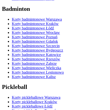
Badminton
Korty badmintonowe Warszawa
Korty badmintonowe Kraków
Korty badmintonowe Łódź
Korty badmintonowe Wrocław
Korty badmintonowe Poznań
Korty badmintonowe Gdańsk
Korty badmintonowe Szczecin
Korty badmintonowe Bydgoszcz
Korty badmintonowe Katowice
Korty badmintonowe Rzeszów
Korty badmintonowe Zabrze
Korty badmintonowe Wieliczka
Korty badmintonowe Legionowo
Korty badmintonowe Kalisz
Pickleball
Korty pickleballowe Warszawa
Korty pickleballowe Kraków
Korty pickleballowe Łódź