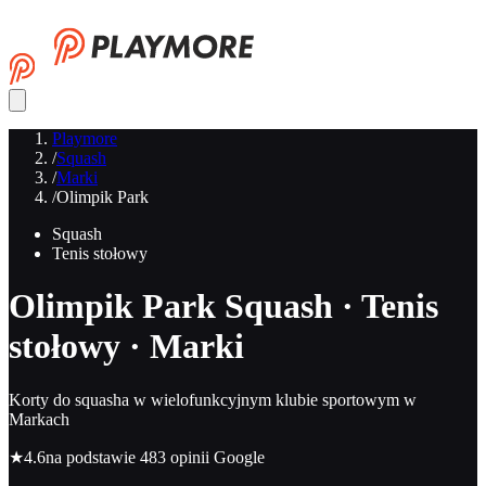
Playmore
/
Squash
/
Marki
/
Olimpik Park
Squash
Tenis stołowy
Olimpik Park
Squash · Tenis
stołowy · Marki
Korty do squasha w wielofunkcyjnym klubie sportowym w
Markach
★
4.6
na podstawie 483 opinii Google