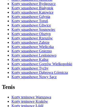
Korty squashowe Bydgoszcz
Korty squashowe Białystok
Korty squashowe Katowice
Korty squashowe Gdynia
Korty squashowe Toruń
Korty squashowe Gliwice
Korty squashowe Sosnowiec
Korty squashowe Olsztyn
Korty squashowe Rzeszów
Korty squashowe Zabrze
Korty squashowe Wieliczka
Korty squashowe Gniezno
Korty squashowe Legionowo
Korty squashowe Kalisz
Korty squashowe Gorzów Wielkopolski
Korty squashowe Tychy
Korty squashowe Dąbrowa Górnicza
Korty squashowe Nowy Sącz
Tenis
Korty tenisowe Warszawa
Korty tenisowe Kraków
Korty tenisowe Łódź