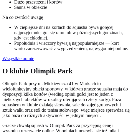
Dużo przestrzeni i kortów
Sauna w obiekcie
Na co zwrócić uwagę
W cieplejsze dni na kortach do squasha bywa goręcej —
najprzyjemniej gra się rano lub w późniejszych godzinach,
gdy jest chłodniej.
Popołudnia i wieczory bywają najpopularniejsze — kort
warto zarezerwować z wyprzedzeniem, najwygodniej online.
Wszystkie opinie
O klubie Olimpik Park
Olimpik Park przy ul. Mickiewicza 41 w Markach to
wielofunkcyjny obiekt sportowy, w którym gracze squasha mają do
dyspozycji kilka kortów (według opinii gości jest to jeden z
nielicznych obiektów w okolicy oferujących cztery korty). Poza
squashem w klubie działają siłownia, sale do zajęć grupowych i
sztuk walki oraz stół do tenisa stołowego, więc miejsce sprawdza się
jako baza do różnych aktywności w jednym miejscu.
Gracze chwalą squash w Olimpik Park za przystępną cenę i
wygodną rezerwację online. W opiniach przewija się też miła i