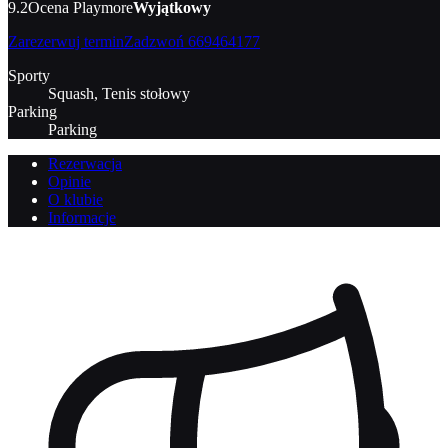
9.2
Ocena Playmore
Wyjątkowy
Zarezerwuj termin
Zadzwoń
669464177
Sporty
Squash, Tenis stołowy
Parking
Parking
Rezerwacja
Opinie
O klubie
Informacje