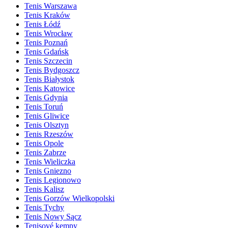
Tenis Warszawa
Tenis Kraków
Tenis Łódź
Tenis Wrocław
Tenis Poznań
Tenis Gdańsk
Tenis Szczecin
Tenis Bydgoszcz
Tenis Białystok
Tenis Katowice
Tenis Gdynia
Tenis Toruń
Tenis Gliwice
Tenis Olsztyn
Tenis Rzeszów
Tenis Opole
Tenis Zabrze
Tenis Wieliczka
Tenis Gniezno
Tenis Legionowo
Tenis Kalisz
Tenis Gorzów Wielkopolski
Tenis Tychy
Tenis Nowy Sącz
Tenisové kempy