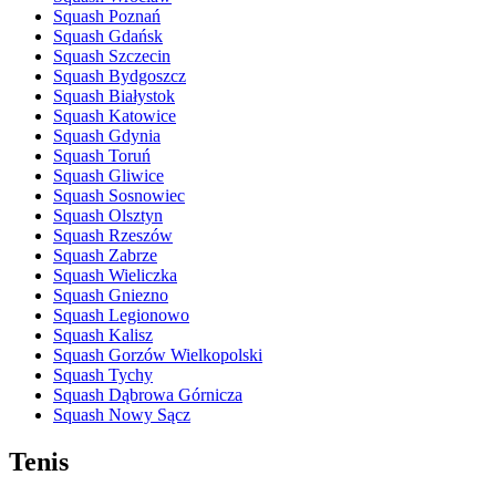
Squash Poznań
Squash Gdańsk
Squash Szczecin
Squash Bydgoszcz
Squash Białystok
Squash Katowice
Squash Gdynia
Squash Toruń
Squash Gliwice
Squash Sosnowiec
Squash Olsztyn
Squash Rzeszów
Squash Zabrze
Squash Wieliczka
Squash Gniezno
Squash Legionowo
Squash Kalisz
Squash Gorzów Wielkopolski
Squash Tychy
Squash Dąbrowa Górnicza
Squash Nowy Sącz
Tenis