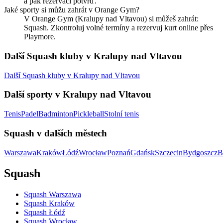
a pak rezervaci potvrď.
Jaké sporty si můžu zahrát v Orange Gym?
V Orange Gym (Kralupy nad Vltavou) si můžeš zahrát:
Squash. Zkontroluj volné termíny a rezervuj kurt online přes
Playmore.
Další Squash kluby v Kralupy nad Vltavou
Další Squash kluby v Kralupy nad Vltavou
Další sporty v Kralupy nad Vltavou
Tenis
Padel
Badminton
Pickleball
Stolní tenis
Squash v dalších městech
Warszawa
Kraków
Łódź
Wrocław
Poznań
Gdańsk
Szczecin
Bydgoszcz
B
Squash
Squash Warszawa
Squash Kraków
Squash Łódź
Squash Wrocław