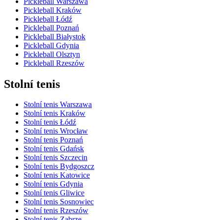
Pickleball Warszawa
Pickleball Kraków
Pickleball Łódź
Pickleball Poznań
Pickleball Białystok
Pickleball Gdynia
Pickleball Olsztyn
Pickleball Rzeszów
Stolní tenis
Stolní tenis Warszawa
Stolní tenis Kraków
Stolní tenis Łódź
Stolní tenis Wrocław
Stolní tenis Poznań
Stolní tenis Gdańsk
Stolní tenis Szczecin
Stolní tenis Bydgoszcz
Stolní tenis Katowice
Stolní tenis Gdynia
Stolní tenis Gliwice
Stolní tenis Sosnowiec
Stolní tenis Rzeszów
Stolní tenis Zabrze