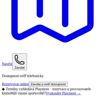
Navést
Zavolat
Dostupnost ověř telefonicky
Rezervovat online
Zavolej a ověř dostupnost
◆
Termíny vyhledává Playmore · rezervace u provozovatele
klubu
Máš vlastní sportoviště?
Vyzkoušej Playmore
→