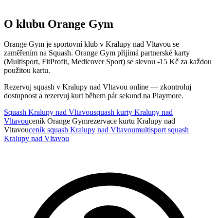
O klubu Orange Gym
Orange Gym je sportovní klub v Kralupy nad Vltavou se
zaměřením na Squash. Orange Gym přijímá partnerské karty
(Multisport, FitProfit, Medicover Sport) se slevou -15 Kč za každou
použitou kartu.
Rezervuj squash v Kralupy nad Vltavou online — zkontroluj
dostupnost a rezervuj kurt během pár sekund na Playmore.
Squash Kralupy nad Vltavou
squash kurty Kralupy nad
Vltavou
ceník Orange Gym
rezervace kurtu Kralupy nad
Vltavou
ceník squash Kralupy nad Vltavou
multisport squash
Kralupy nad Vltavou