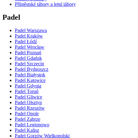
Příměstské tábory a letní tábory
Padel
Padel Warszawa
Padel Kraków
Padel Łódź
Padel Wrocław
Padel Poznań
Padel Gdańsk
Padel Szczecin
Padel Bydgoszcz
Padel Białystok
Padel Katowice
Padel Gdynia
Padel Toruń
Padel Gliwice
Padel Olsztyn
Padel Rzeszów
Padel Opole
Padel Zabrze
Padel Legionowo
Padel Kalisz
Padel Gorzów Wielkopolski