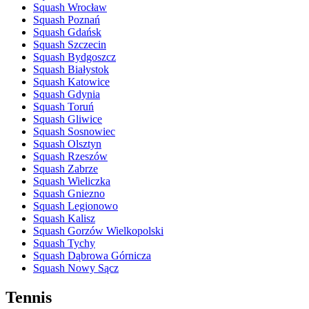
Squash Wrocław
Squash Poznań
Squash Gdańsk
Squash Szczecin
Squash Bydgoszcz
Squash Białystok
Squash Katowice
Squash Gdynia
Squash Toruń
Squash Gliwice
Squash Sosnowiec
Squash Olsztyn
Squash Rzeszów
Squash Zabrze
Squash Wieliczka
Squash Gniezno
Squash Legionowo
Squash Kalisz
Squash Gorzów Wielkopolski
Squash Tychy
Squash Dąbrowa Górnicza
Squash Nowy Sącz
Tennis