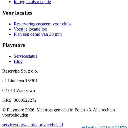
Inloggen als receptie
Voor locaties
Reserveringssysteem voor clubs
Voeg je locatie toe
Plan een demo van 30 min
Playmore
Servicestatus
Blog
Reservise Sp. z o.o.
ul. Lindleya 16/301
02-013 Warszawa
KRS: 0000522272
© Playmore 2026. Met trots gemaakt in Polen <3. Alle rechten
voorbehouden.
servicevoorwaarden
privacybeleid
Leaflet
|
©
OSM
©
CARTO