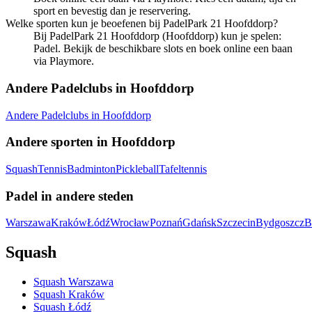
sport en bevestig dan je reservering.
Welke sporten kun je beoefenen bij PadelPark 21 Hoofddorp?
Bij PadelPark 21 Hoofddorp (Hoofddorp) kun je spelen:
Padel. Bekijk de beschikbare slots en boek online een baan
via Playmore.
Andere Padelclubs in Hoofddorp
Andere Padelclubs in Hoofddorp
Andere sporten in Hoofddorp
Squash
Tennis
Badminton
Pickleball
Tafeltennis
Padel in andere steden
Warszawa
Kraków
Łódź
Wrocław
Poznań
Gdańsk
Szczecin
Bydgoszcz
B
Squash
Squash Warszawa
Squash Kraków
Squash Łódź