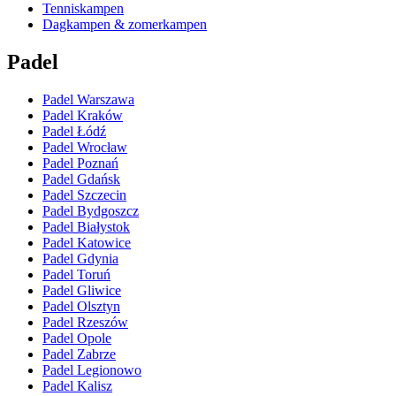
Tenniskampen
Dagkampen & zomerkampen
Padel
Padel Warszawa
Padel Kraków
Padel Łódź
Padel Wrocław
Padel Poznań
Padel Gdańsk
Padel Szczecin
Padel Bydgoszcz
Padel Białystok
Padel Katowice
Padel Gdynia
Padel Toruń
Padel Gliwice
Padel Olsztyn
Padel Rzeszów
Padel Opole
Padel Zabrze
Padel Legionowo
Padel Kalisz