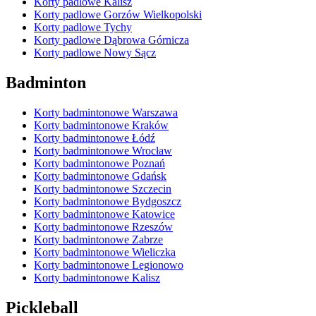
Korty padlowe Kalisz
Korty padlowe Gorzów Wielkopolski
Korty padlowe Tychy
Korty padlowe Dąbrowa Górnicza
Korty padlowe Nowy Sącz
Badminton
Korty badmintonowe Warszawa
Korty badmintonowe Kraków
Korty badmintonowe Łódź
Korty badmintonowe Wrocław
Korty badmintonowe Poznań
Korty badmintonowe Gdańsk
Korty badmintonowe Szczecin
Korty badmintonowe Bydgoszcz
Korty badmintonowe Katowice
Korty badmintonowe Rzeszów
Korty badmintonowe Zabrze
Korty badmintonowe Wieliczka
Korty badmintonowe Legionowo
Korty badmintonowe Kalisz
Pickleball