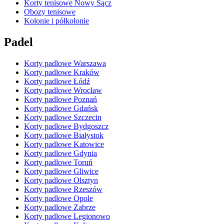
Korty tenisowe Nowy Sącz
Obozy tenisowe
Kolonie i półkolonie
Padel
Korty padlowe Warszawa
Korty padlowe Kraków
Korty padlowe Łódź
Korty padlowe Wrocław
Korty padlowe Poznań
Korty padlowe Gdańsk
Korty padlowe Szczecin
Korty padlowe Bydgoszcz
Korty padlowe Białystok
Korty padlowe Katowice
Korty padlowe Gdynia
Korty padlowe Toruń
Korty padlowe Gliwice
Korty padlowe Olsztyn
Korty padlowe Rzeszów
Korty padlowe Opole
Korty padlowe Zabrze
Korty padlowe Legionowo