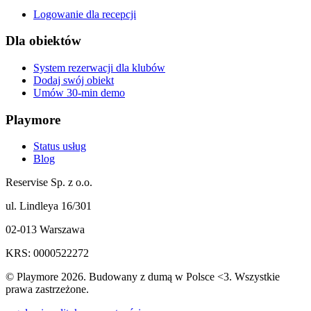
Logowanie dla recepcji
Dla obiektów
System rezerwacji dla klubów
Dodaj swój obiekt
Umów 30-min demo
Playmore
Status usług
Blog
Reservise Sp. z o.o.
ul. Lindleya 16/301
02-013 Warszawa
KRS: 0000522272
© Playmore 2026. Budowany z dumą w Polsce <3. Wszystkie
prawa zastrzeżone.