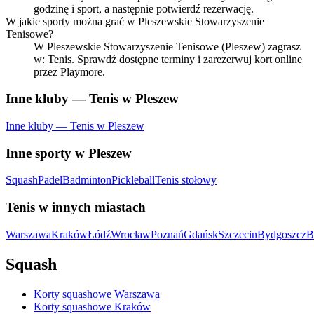
godzinę i sport, a następnie potwierdź rezerwację.
W jakie sporty można grać w Pleszewskie Stowarzyszenie
Tenisowe?
W Pleszewskie Stowarzyszenie Tenisowe (Pleszew) zagrasz
w: Tenis. Sprawdź dostępne terminy i zarezerwuj kort online
przez Playmore.
Inne kluby — Tenis w Pleszew
Inne kluby — Tenis w Pleszew
Inne sporty w Pleszew
Squash
Padel
Badminton
Pickleball
Tenis stołowy
Tenis w innych miastach
Warszawa
Kraków
Łódź
Wrocław
Poznań
Gdańsk
Szczecin
Bydgoszcz
B
Squash
Korty squashowe Warszawa
Korty squashowe Kraków