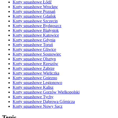
Korty squashowe Łódź
Korty squashowe Wrocław
Korty squashowe Poznań
Korty squashowe Gdańsk
Korty squashowe Szczecin
Korty squashowe Bydgoszcz
Korty squashowe Białystok
Korty squashowe Katowice
Korty squashowe Gdynia
Korty squashowe Toruń
Korty squashowe Gliwice
Korty squashowe Sosnowiec
Korty squashowe Olsztyn
Korty squashowe Rzeszów
Korty squashowe Zabrze
Korty squashowe Wieliczka
Korty squashowe Gniezno
Korty squashowe Legionowo
Korty squashowe Kalisz
Korty squashowe Gorzów Wielkopolski
Korty squashowe Tychy
Korty squashowe Dąbrowa Górnicza
Korty squashowe Nowy Sącz
Tenis