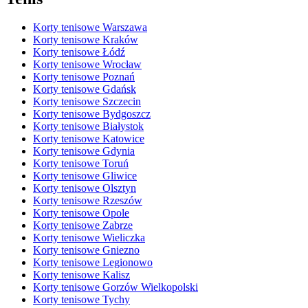
Korty tenisowe Warszawa
Korty tenisowe Kraków
Korty tenisowe Łódź
Korty tenisowe Wrocław
Korty tenisowe Poznań
Korty tenisowe Gdańsk
Korty tenisowe Szczecin
Korty tenisowe Bydgoszcz
Korty tenisowe Białystok
Korty tenisowe Katowice
Korty tenisowe Gdynia
Korty tenisowe Toruń
Korty tenisowe Gliwice
Korty tenisowe Olsztyn
Korty tenisowe Rzeszów
Korty tenisowe Opole
Korty tenisowe Zabrze
Korty tenisowe Wieliczka
Korty tenisowe Gniezno
Korty tenisowe Legionowo
Korty tenisowe Kalisz
Korty tenisowe Gorzów Wielkopolski
Korty tenisowe Tychy