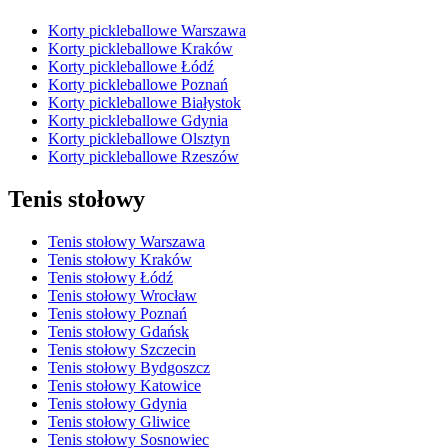
Korty pickleballowe Warszawa
Korty pickleballowe Kraków
Korty pickleballowe Łódź
Korty pickleballowe Poznań
Korty pickleballowe Białystok
Korty pickleballowe Gdynia
Korty pickleballowe Olsztyn
Korty pickleballowe Rzeszów
Tenis stołowy
Tenis stołowy Warszawa
Tenis stołowy Kraków
Tenis stołowy Łódź
Tenis stołowy Wrocław
Tenis stołowy Poznań
Tenis stołowy Gdańsk
Tenis stołowy Szczecin
Tenis stołowy Bydgoszcz
Tenis stołowy Katowice
Tenis stołowy Gdynia
Tenis stołowy Gliwice
Tenis stołowy Sosnowiec