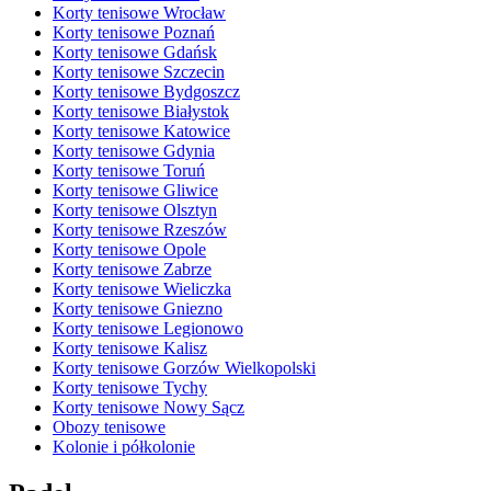
Korty tenisowe Wrocław
Korty tenisowe Poznań
Korty tenisowe Gdańsk
Korty tenisowe Szczecin
Korty tenisowe Bydgoszcz
Korty tenisowe Białystok
Korty tenisowe Katowice
Korty tenisowe Gdynia
Korty tenisowe Toruń
Korty tenisowe Gliwice
Korty tenisowe Olsztyn
Korty tenisowe Rzeszów
Korty tenisowe Opole
Korty tenisowe Zabrze
Korty tenisowe Wieliczka
Korty tenisowe Gniezno
Korty tenisowe Legionowo
Korty tenisowe Kalisz
Korty tenisowe Gorzów Wielkopolski
Korty tenisowe Tychy
Korty tenisowe Nowy Sącz
Obozy tenisowe
Kolonie i półkolonie