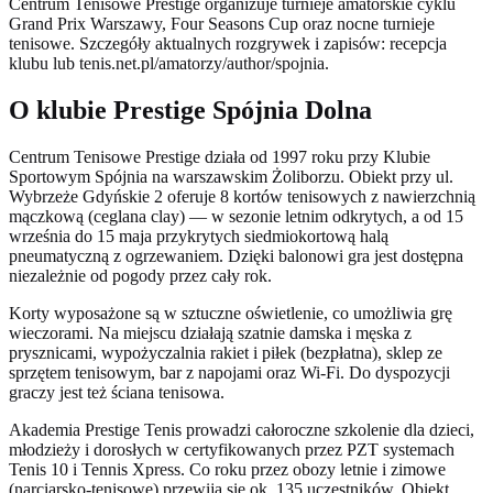
Centrum Tenisowe Prestige organizuje turnieje amatorskie cyklu
Grand Prix Warszawy, Four Seasons Cup oraz nocne turnieje
tenisowe. Szczegóły aktualnych rozgrywek i zapisów: recepcja
klubu lub tenis.net.pl/amatorzy/author/spojnia.
O klubie Prestige Spójnia Dolna
Centrum Tenisowe Prestige działa od 1997 roku przy Klubie
Sportowym Spójnia na warszawskim Żoliborzu. Obiekt przy ul.
Wybrzeże Gdyńskie 2 oferuje 8 kortów tenisowych z nawierzchnią
mączkową (ceglana clay) — w sezonie letnim odkrytych, a od 15
września do 15 maja przykrytych siedmiokortową halą
pneumatyczną z ogrzewaniem. Dzięki balonowi gra jest dostępna
niezależnie od pogody przez cały rok.
Korty wyposażone są w sztuczne oświetlenie, co umożliwia grę
wieczorami. Na miejscu działają szatnie damska i męska z
prysznicami, wypożyczalnia rakiet i piłek (bezpłatna), sklep ze
sprzętem tenisowym, bar z napojami oraz Wi-Fi. Do dyspozycji
graczy jest też ściana tenisowa.
Akademia Prestige Tenis prowadzi całoroczne szkolenie dla dzieci,
młodzieży i dorosłych w certyfikowanych przez PZT systemach
Tenis 10 i Tennis Xpress. Co roku przez obozy letnie i zimowe
(narciarsko-tenisowe) przewija się ok. 135 uczestników. Obiekt