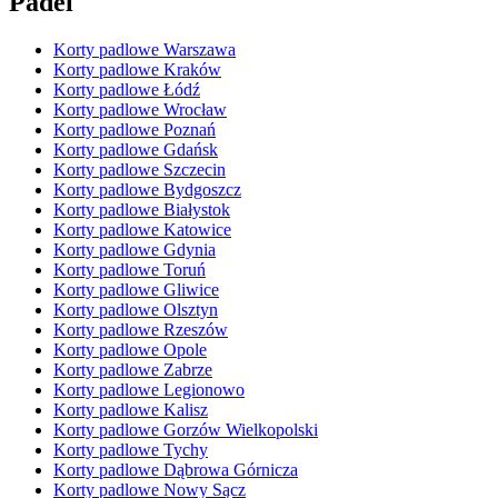
Padel
Korty padlowe Warszawa
Korty padlowe Kraków
Korty padlowe Łódź
Korty padlowe Wrocław
Korty padlowe Poznań
Korty padlowe Gdańsk
Korty padlowe Szczecin
Korty padlowe Bydgoszcz
Korty padlowe Białystok
Korty padlowe Katowice
Korty padlowe Gdynia
Korty padlowe Toruń
Korty padlowe Gliwice
Korty padlowe Olsztyn
Korty padlowe Rzeszów
Korty padlowe Opole
Korty padlowe Zabrze
Korty padlowe Legionowo
Korty padlowe Kalisz
Korty padlowe Gorzów Wielkopolski
Korty padlowe Tychy
Korty padlowe Dąbrowa Górnicza
Korty padlowe Nowy Sącz