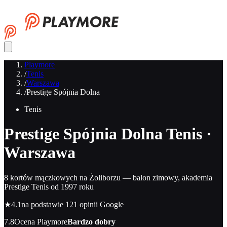
Playmore
/
Tenis
/
Warszawa
/
Prestige Spójnia Dolna
Tenis
Prestige Spójnia Dolna
Tenis ·
Warszawa
8 kortów mączkowych na Żoliborzu — balon zimowy, akademia
Prestige Tenis od 1997 roku
★
4.1
na podstawie 121 opinii Google
7.8
Ocena Playmore
Bardzo dobry