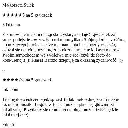
Małgorzata Sułek
★★★★★
5 na 5 gwiazdek
5 lat temu
Z kortów nie miałam okazji skorzystać, ale daję 5 gwiazdek za
super podejście - w zeszłym roku pomyliłam Spójnię Dolną z Górną
i pan z recepcji, wiedząc, że nie mam auta i jest późny wieczór,
okazał się na tyle uprzejmy, że podczucił mnie te kilkaset metrów
swoim samochodem we właściwe miejsce (czyli de facto do
konkurencji! ;)) Klasa! Bardzo dziękuję za okazaną życzliwość! :))
o
★★★★☆
4 na 5 gwiazdek
rok temu
Trochę doswiadczenie jak sprzed 15 lat, brak ładnej szatni i takie
różne drobnostki. Pograć w tenisa można, płaci się głównie za
lokalizację. Przydałby się remont generalny, może kiedyś będzie
miał miejsce :)
Filip S.