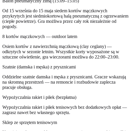
Balon pneumatyczny zimą (15.09–15.05)
Od 15 września do 15 maja siedem kortów mączkowych
przykrytych jest siedmiokortową halą pneumatyczną z ogrzewaniem
(ciepłe powietrze). Gra możliwa przez cały rok niezależnie od
pogody.
8 kortów mączkowych — outdoor latem
Osiem kortów z nawierzchnią mączkową (clay ceglany) —
odkrytych w sezonie letnim. Wszystkie korty wyposażone są w
sztuczne oświetlenie, gra wieczorami możliwa do 22:00–23:00.
Szatnie (damska i męska) z prysznicami
Oddzielne szatnie damska i męska z prysznicami. Gracze wskazują
na skromną przestrzeń — na remoncie i rozbudowie zaplecza
pracuje obsługa.
Wypożyczalnia rakiet i piłek (bezpłatna)
Wypożyczalnia rakiet i piłek tenisowych bez dodatkowych opłat —
zagrasz nawet bez własnego sprzętu.
Sklep ze sprzętem tenisowym