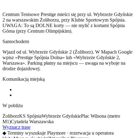
Centrum Tenisowe Prestige mieści się przy ul. Wybrzeże Gdyńskie
2 na warszawskim Żoliborzu, przy Klubie Sportowym Spójnia.
UWAGA: To są DOLNE korty — nie mylić z kortami Spójnia
Górna (przy Centrum Olimpijskim).
Samochodem
Wjazd od ul. Wybrzeże Gdyńskie 2 (Żoliborz). W Mapach Google
wpisz «Prestige Spójnia Dolna» lub «Wybrzeże Gdyńskie 2,
Warszawa». Parking płatny na miejscu — uwaga na wyboje na
drodze dojazdowej.
Komunikacją miejską
W pobliżu
Żoliborz
KS Spójnia
Wybrzeże Gdyńskie
Plac Wilsona (metro
M1)
Cytadela Warszawska
Wyznacz trasę
◆
Terminy wyszukuje Playmore · rezerwacja u operatora