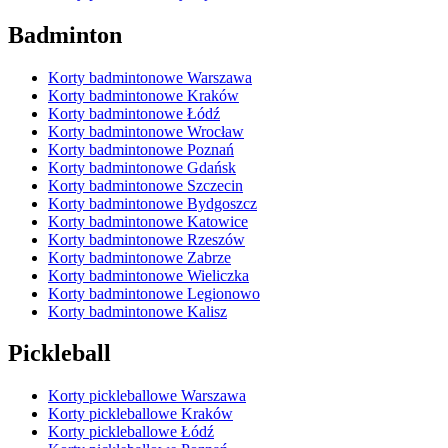
Badminton
Korty badmintonowe Warszawa
Korty badmintonowe Kraków
Korty badmintonowe Łódź
Korty badmintonowe Wrocław
Korty badmintonowe Poznań
Korty badmintonowe Gdańsk
Korty badmintonowe Szczecin
Korty badmintonowe Bydgoszcz
Korty badmintonowe Katowice
Korty badmintonowe Rzeszów
Korty badmintonowe Zabrze
Korty badmintonowe Wieliczka
Korty badmintonowe Legionowo
Korty badmintonowe Kalisz
Pickleball
Korty pickleballowe Warszawa
Korty pickleballowe Kraków
Korty pickleballowe Łódź