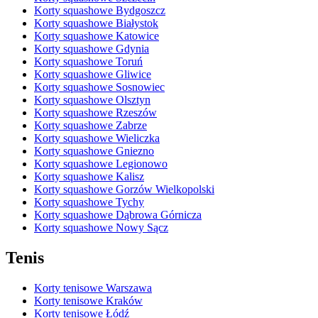
Korty squashowe Bydgoszcz
Korty squashowe Białystok
Korty squashowe Katowice
Korty squashowe Gdynia
Korty squashowe Toruń
Korty squashowe Gliwice
Korty squashowe Sosnowiec
Korty squashowe Olsztyn
Korty squashowe Rzeszów
Korty squashowe Zabrze
Korty squashowe Wieliczka
Korty squashowe Gniezno
Korty squashowe Legionowo
Korty squashowe Kalisz
Korty squashowe Gorzów Wielkopolski
Korty squashowe Tychy
Korty squashowe Dąbrowa Górnicza
Korty squashowe Nowy Sącz
Tenis
Korty tenisowe Warszawa
Korty tenisowe Kraków
Korty tenisowe Łódź