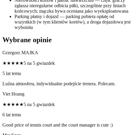
Nierówności kortów i jakość nawierzchni — część graczy
zgłasza nieregularne odbicia piłki, szczególnie przy liniach
końcowych; mączka bywa oceniana jako wyeksploatowana
Parking płatny i dojazd — parking pobiera opłatę od
wszystkich (w tym klientów kortów), a droga dojazdowa jest
wyboisita
Wybrane opinie
Grzegorz MAJKA
★★★★★
5 na 5 gwiazdek
5 lat temu
Luźna atmosfera, indywidualne podejście trenera. Polecam.
Viet Hoang
★★★★★
5 na 5 gwiazdek
6 lat temu
Good price of tennis court and the court manager is cute :)