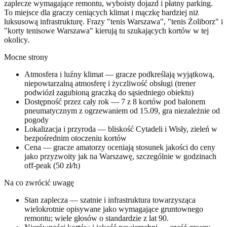
zaplecze wymagające remontu, wyboisty dojazd i płatny parking.
To miejsce dla graczy ceniących klimat i mączkę bardziej niż
luksusową infrastrukturę. Frazy "tenis Warszawa", "tenis Żoliborz" i
"korty tenisowe Warszawa" kierują tu szukających kortów w tej
okolicy.
Mocne strony
Atmosfera i luźny klimat — gracze podkreślają wyjątkową,
niepowtarzalną atmosferę i życzliwość obsługi (trener
podwiózł zagubioną graczką do sąsiedniego obiektu)
Dostępność przez cały rok — 7 z 8 kortów pod balonem
pneumatycznym z ogrzewaniem od 15.09, gra niezależnie od
pogody
Lokalizacja i przyroda — bliskość Cytadeli i Wisły, zieleń w
bezpośrednim otoczeniu kortów
Cena — gracze amatorzy oceniają stosunek jakości do ceny
jako przyzwoity jak na Warszawę, szczególnie w godzinach
off-peak (50 zł/h)
Na co zwrócić uwagę
Stan zaplecza — szatnie i infrastruktura towarzysząca
wielokrotnie opisywane jako wymagające gruntownego
remontu; wiele głosów o standardzie z lat 90.