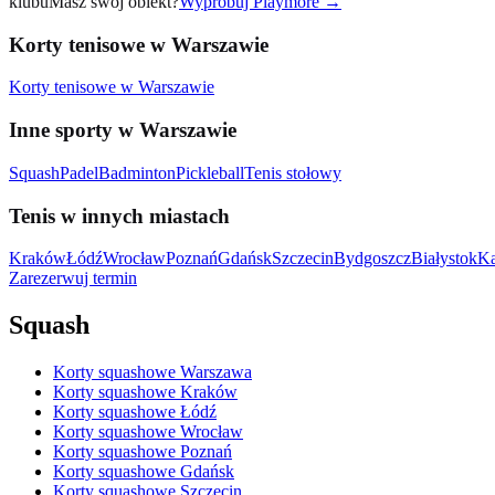
klubu
Masz swój obiekt?
Wypróbuj Playmore
→
Korty tenisowe w Warszawie
Korty tenisowe w Warszawie
Inne sporty w Warszawie
Squash
Padel
Badminton
Pickleball
Tenis stołowy
Tenis w innych miastach
Kraków
Łódź
Wrocław
Poznań
Gdańsk
Szczecin
Bydgoszcz
Białystok
Ka
Zarezerwuj termin
Squash
Korty squashowe Warszawa
Korty squashowe Kraków
Korty squashowe Łódź
Korty squashowe Wrocław
Korty squashowe Poznań
Korty squashowe Gdańsk
Korty squashowe Szczecin