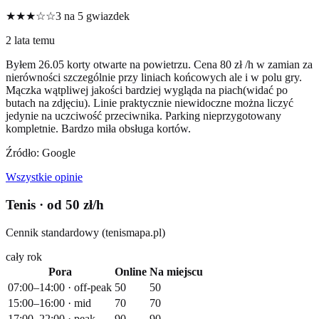
★★★☆☆
3 na 5 gwiazdek
2 lata temu
Byłem 26.05 korty otwarte na powietrzu. Cena 80 zł /h w zamian za
nierówności szczególnie przy liniach końcowych ale i w polu gry.
Mączka wątpliwej jakości bardziej wygląda na piach(widać po
butach na zdjęciu). Linie praktycznie niewidoczne można liczyć
jedynie na uczciwość przeciwnika. Parking nieprzygotowany
kompletnie. Bardzo miła obsługa kortów.
Źródło: Google
Wszystkie opinie
Tenis
· od 50 zł/h
Cennik standardowy (tenismapa.pl)
cały rok
Pora
Online
Na miejscu
07:00–14:00 · off-peak
50
50
15:00–16:00 · mid
70
70
17:00–22:00 · peak
90
90