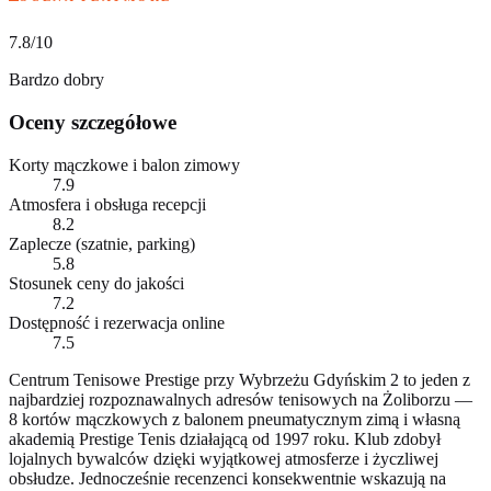
7.8
/10
Bardzo dobry
Oceny szczegółowe
Korty mączkowe i balon zimowy
7.9
Atmosfera i obsługa recepcji
8.2
Zaplecze (szatnie, parking)
5.8
Stosunek ceny do jakości
7.2
Dostępność i rezerwacja online
7.5
Centrum Tenisowe Prestige przy Wybrzeżu Gdyńskim 2 to jeden z
najbardziej rozpoznawalnych adresów tenisowych na Żoliborzu —
8 kortów mączkowych z balonem pneumatycznym zimą i własną
akademią Prestige Tenis działającą od 1997 roku. Klub zdobył
lojalnych bywalców dzięki wyjątkowej atmosferze i życzliwej
obsłudze. Jednocześnie recenzenci konsekwentnie wskazują na