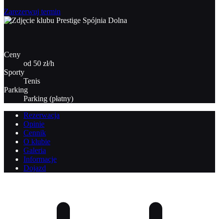
Zarezerwuj termin
Ceny
od 50 zł/h
Sporty
Tenis
Parking
Parking (płatny)
Rezerwacja
Opinie
Cennik
O klubie
Galeria
Informacje
Dojazd