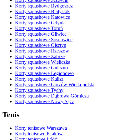
Korty squashowe Szczecin
Korty squashowe Bydgoszcz
Korty squashowe Białystok
Korty squashowe Katowice
Korty squashowe Gdynia
Korty squashowe Toruń
Korty squashowe Gliwice
Korty squashowe Sosnowiec
Korty squashowe Olsztyn
Korty squashowe Rzeszów
Korty squashowe Zabrze
Korty squashowe Wieliczka
Korty squashowe Gniezno
Korty squashowe Legionowo
Korty squashowe Kalisz
Korty squashowe Gorzów Wielkopolski
Korty squashowe Tychy
Korty squashowe Dąbrowa Górnicza
Korty squashowe Nowy Sącz
Tenis
Korty tenisowe Warszawa
Korty tenisowe Kraków
Korty tenisowe Łódź