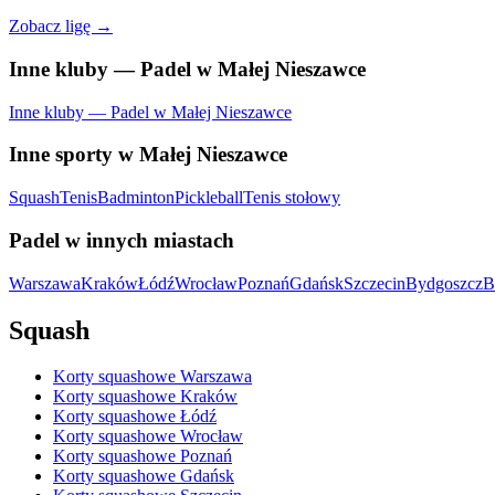
Zobacz ligę →
Inne kluby — Padel w Małej Nieszawce
Inne kluby — Padel w Małej Nieszawce
Inne sporty w Małej Nieszawce
Squash
Tenis
Badminton
Pickleball
Tenis stołowy
Padel w innych miastach
Warszawa
Kraków
Łódź
Wrocław
Poznań
Gdańsk
Szczecin
Bydgoszcz
B
Squash
Korty squashowe Warszawa
Korty squashowe Kraków
Korty squashowe Łódź
Korty squashowe Wrocław
Korty squashowe Poznań
Korty squashowe Gdańsk