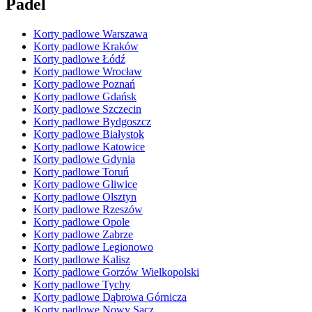
Padel
Korty padlowe Warszawa
Korty padlowe Kraków
Korty padlowe Łódź
Korty padlowe Wrocław
Korty padlowe Poznań
Korty padlowe Gdańsk
Korty padlowe Szczecin
Korty padlowe Bydgoszcz
Korty padlowe Białystok
Korty padlowe Katowice
Korty padlowe Gdynia
Korty padlowe Toruń
Korty padlowe Gliwice
Korty padlowe Olsztyn
Korty padlowe Rzeszów
Korty padlowe Opole
Korty padlowe Zabrze
Korty padlowe Legionowo
Korty padlowe Kalisz
Korty padlowe Gorzów Wielkopolski
Korty padlowe Tychy
Korty padlowe Dąbrowa Górnicza
Korty padlowe Nowy Sącz