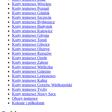
Korty tenisowe Wrocław
Korty tenisowe Poznań
Korty tenisowe Gdańsk
Korty tenisowe Szczecin
Korty tenisowe Bydgoszcz
Korty tenisowe Białystok
Korty tenisowe Katowice
Korty tenisowe Gdynia
Korty tenisowe Toruń
Korty tenisowe Gliwice
Korty tenisowe Olsztyn
Korty tenisowe Rzeszów
Korty tenisowe Opole
Korty tenisowe Zabrze
Korty tenisowe Wieliczka
Korty tenisowe Gniezno
Korty tenisowe Legionowo
Korty tenisowe Kalisz
Korty tenisowe Gorzów Wielkopolski
Korty tenisowe Tychy
Korty tenisowe Nowy Sącz
Obozy tenisowe
Kolonie i półkolonie