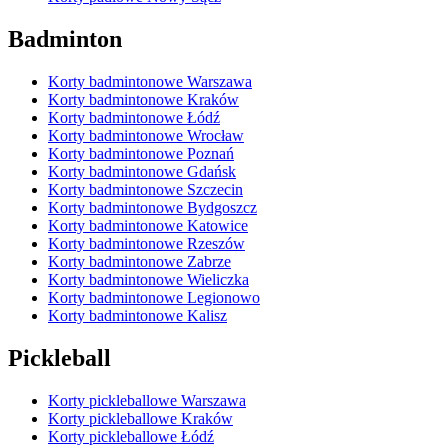
Badminton
Korty badmintonowe Warszawa
Korty badmintonowe Kraków
Korty badmintonowe Łódź
Korty badmintonowe Wrocław
Korty badmintonowe Poznań
Korty badmintonowe Gdańsk
Korty badmintonowe Szczecin
Korty badmintonowe Bydgoszcz
Korty badmintonowe Katowice
Korty badmintonowe Rzeszów
Korty badmintonowe Zabrze
Korty badmintonowe Wieliczka
Korty badmintonowe Legionowo
Korty badmintonowe Kalisz
Pickleball
Korty pickleballowe Warszawa
Korty pickleballowe Kraków
Korty pickleballowe Łódź