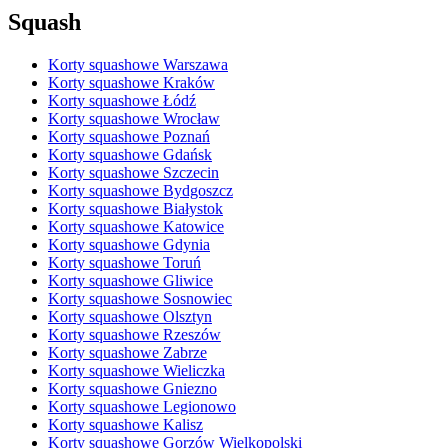
Squash
Korty squashowe Warszawa
Korty squashowe Kraków
Korty squashowe Łódź
Korty squashowe Wrocław
Korty squashowe Poznań
Korty squashowe Gdańsk
Korty squashowe Szczecin
Korty squashowe Bydgoszcz
Korty squashowe Białystok
Korty squashowe Katowice
Korty squashowe Gdynia
Korty squashowe Toruń
Korty squashowe Gliwice
Korty squashowe Sosnowiec
Korty squashowe Olsztyn
Korty squashowe Rzeszów
Korty squashowe Zabrze
Korty squashowe Wieliczka
Korty squashowe Gniezno
Korty squashowe Legionowo
Korty squashowe Kalisz
Korty squashowe Gorzów Wielkopolski