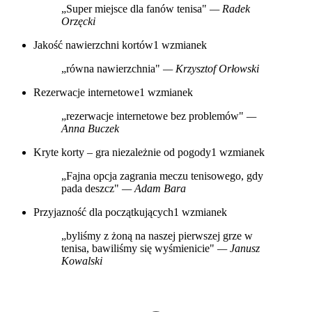
„Super miejsce dla fanów tenisa"
— Radek
Orzęcki
Jakość nawierzchni kortów
1 wzmianek
„równa nawierzchnia"
— Krzysztof Orłowski
Rezerwacje internetowe
1 wzmianek
„rezerwacje internetowe bez problemów"
—
Anna Buczek
Kryte korty – gra niezależnie od pogody
1 wzmianek
„Fajna opcja zagrania meczu tenisowego, gdy
pada deszcz"
— Adam Bara
Przyjazność dla początkujących
1 wzmianek
„byliśmy z żoną na naszej pierwszej grze w
tenisa, bawiliśmy się wyśmienicie"
— Janusz
Kowalski