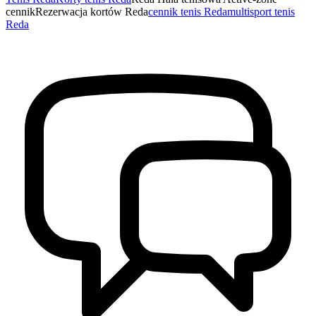
cennik
Rezerwacja kortów Reda
cennik tenis Reda
multisport tenis
Reda