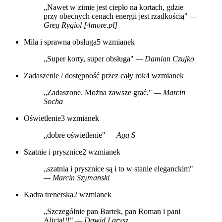
„Nawet w zimie jest ciepło na kortach, gdzie
przy obecnych cenach energii jest rzadkością"
—
Greg Rygiol [4more.pl]
Miła i sprawna obsługa
5 wzmianek
„Super korty, super obsługa"
— Damian Czujko
Zadaszenie / dostępność przez cały rok
4 wzmianek
„Zadaszone. Można zawsze grać."
— Marcin
Socha
Oświetlenie
3 wzmianek
„dobre oświetlenie"
— Aga S
Szatnie i prysznice
2 wzmianek
„szatnia i prysznice są i to w stanie eleganckim"
— Marcin Szymanski
Kadra trenerska
2 wzmianek
„Szczególnie pan Bartek, pan Roman i pani
Alicja!!!"
— Dawid Larysz