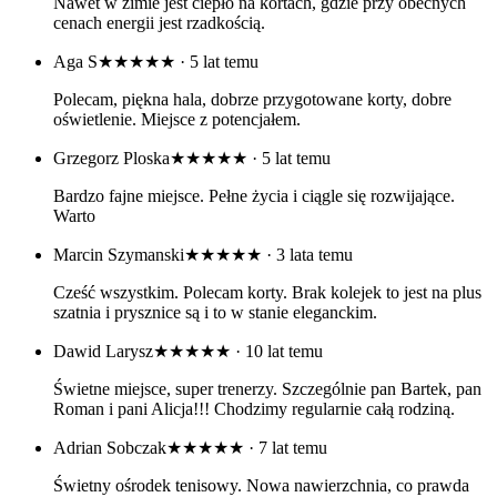
Nawet w zimie jest ciepło na kortach, gdzie przy obecnych
cenach energii jest rzadkością.
Aga S
★★★★★
· 5 lat temu
Polecam, piękna hala, dobrze przygotowane korty, dobre
oświetlenie. Miejsce z potencjałem.
Grzegorz Ploska
★★★★★
· 5 lat temu
Bardzo fajne miejsce. Pełne życia i ciągle się rozwijające.
Warto
Marcin Szymanski
★★★★★
· 3 lata temu
Cześć wszystkim. Polecam korty. Brak kolejek to jest na plus
szatnia i prysznice są i to w stanie eleganckim.
Dawid Larysz
★★★★★
· 10 lat temu
Świetne miejsce, super trenerzy. Szczególnie pan Bartek, pan
Roman i pani Alicja!!! Chodzimy regularnie całą rodziną.
Adrian Sobczak
★★★★★
· 7 lat temu
Świetny ośrodek tenisowy. Nowa nawierzchnia, co prawda