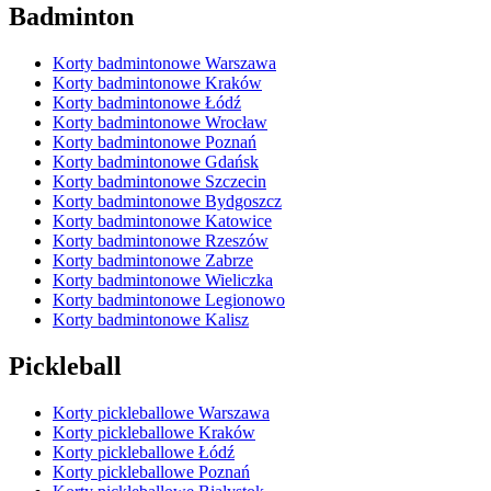
Badminton
Korty badmintonowe Warszawa
Korty badmintonowe Kraków
Korty badmintonowe Łódź
Korty badmintonowe Wrocław
Korty badmintonowe Poznań
Korty badmintonowe Gdańsk
Korty badmintonowe Szczecin
Korty badmintonowe Bydgoszcz
Korty badmintonowe Katowice
Korty badmintonowe Rzeszów
Korty badmintonowe Zabrze
Korty badmintonowe Wieliczka
Korty badmintonowe Legionowo
Korty badmintonowe Kalisz
Pickleball
Korty pickleballowe Warszawa
Korty pickleballowe Kraków
Korty pickleballowe Łódź
Korty pickleballowe Poznań