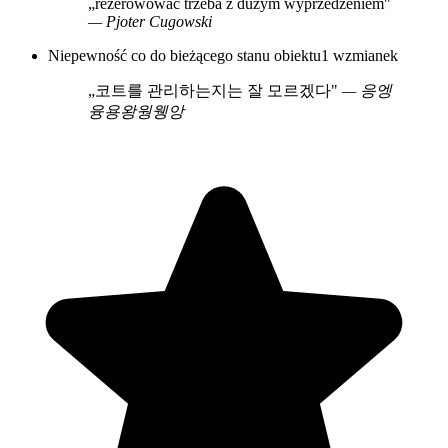
„rezerowować trzeba z duzym wyprzedzeniem"
— Pjoter Cugowski
Niepewność co do bieżącego stanu obiektu
1 wzmianek
„코트를 관리하는지는 잘 모르겠다"
— 응엥
융용왕웡웽앙