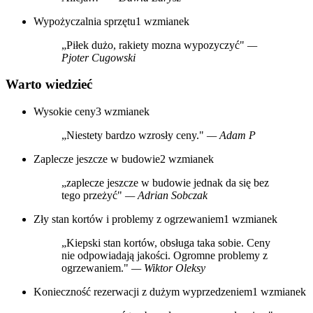
Wypożyczalnia sprzętu
1 wzmianek
„Piłek dużo, rakiety mozna wypozyczyć"
—
Pjoter Cugowski
Warto wiedzieć
Wysokie ceny
3 wzmianek
„Niestety bardzo wzrosły ceny."
— Adam P
Zaplecze jeszcze w budowie
2 wzmianek
„zaplecze jeszcze w budowie jednak da się bez
tego przeżyć"
— Adrian Sobczak
Zły stan kortów i problemy z ogrzewaniem
1 wzmianek
„Kiepski stan kortów, obsługa taka sobie. Ceny
nie odpowiadają jakości. Ogromne problemy z
ogrzewaniem."
— Wiktor Oleksy
Konieczność rezerwacji z dużym wyprzedzeniem
1 wzmianek