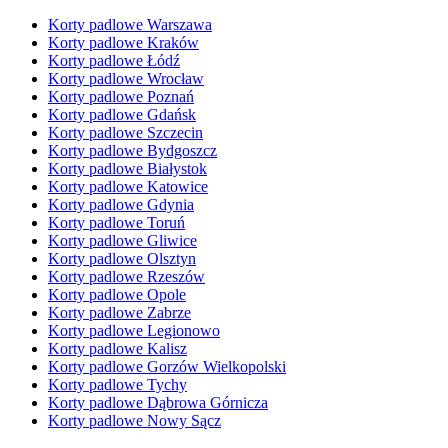
Korty padlowe Warszawa
Korty padlowe Kraków
Korty padlowe Łódź
Korty padlowe Wrocław
Korty padlowe Poznań
Korty padlowe Gdańsk
Korty padlowe Szczecin
Korty padlowe Bydgoszcz
Korty padlowe Białystok
Korty padlowe Katowice
Korty padlowe Gdynia
Korty padlowe Toruń
Korty padlowe Gliwice
Korty padlowe Olsztyn
Korty padlowe Rzeszów
Korty padlowe Opole
Korty padlowe Zabrze
Korty padlowe Legionowo
Korty padlowe Kalisz
Korty padlowe Gorzów Wielkopolski
Korty padlowe Tychy
Korty padlowe Dąbrowa Górnicza
Korty padlowe Nowy Sącz