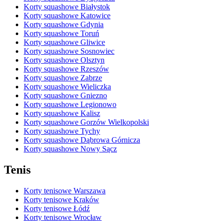
Korty squashowe Białystok
Korty squashowe Katowice
Korty squashowe Gdynia
Korty squashowe Toruń
Korty squashowe Gliwice
Korty squashowe Sosnowiec
Korty squashowe Olsztyn
Korty squashowe Rzeszów
Korty squashowe Zabrze
Korty squashowe Wieliczka
Korty squashowe Gniezno
Korty squashowe Legionowo
Korty squashowe Kalisz
Korty squashowe Gorzów Wielkopolski
Korty squashowe Tychy
Korty squashowe Dąbrowa Górnicza
Korty squashowe Nowy Sącz
Tenis
Korty tenisowe Warszawa
Korty tenisowe Kraków
Korty tenisowe Łódź
Korty tenisowe Wrocław