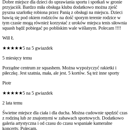
Dobre miejsce dla dzieci do uprawiania sportu i spotkań w gronie
przyjaciół. Bardzo miła obsługa klubu dodatkowo można zjeść
pyszna szarlotkę robiona przez Panią z obsługi na miejscu. Dzieci
bawią się pod okiem rodziców na dość sporym terenie rodzice w
tym czasie mogą również korzystać z uroków miejsca tenis siłownia
squash bądź pobiegać po pobliskim wale wiślanym. Polecam !!!!
Will Ł
★★★★★
5 na 5 gwiazdek
5 miesięcy temu
Porządne centrum ze squashem. Można wypożyczyć rakietki i
piłeczkę. Jest szatnia, mała, ale jest. 5 kortów. Są też inne sporty
Piotr
★★★★★
5 na 5 gwiazdek
2 lata temu
Świetne miejsce dla ciała i dla ducha. Można cudownie spędzić czas
z rodziną lub ze znajomymi w zabawach sportowych. Dodatkowo
galeria artystyczna i od czasu do czasu wspaniałe kameralne
koncerty. Polecam.