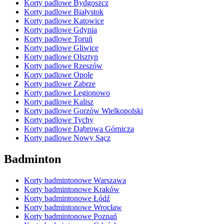
Korty padlowe Bydgoszcz
Korty padlowe Białystok
Korty padlowe Katowice
Korty padlowe Gdynia
Korty padlowe Toruń
Korty padlowe Gliwice
Korty padlowe Olsztyn
Korty padlowe Rzeszów
Korty padlowe Opole
Korty padlowe Zabrze
Korty padlowe Legionowo
Korty padlowe Kalisz
Korty padlowe Gorzów Wielkopolski
Korty padlowe Tychy
Korty padlowe Dąbrowa Górnicza
Korty padlowe Nowy Sącz
Badminton
Korty badmintonowe Warszawa
Korty badmintonowe Kraków
Korty badmintonowe Łódź
Korty badmintonowe Wrocław
Korty badmintonowe Poznań