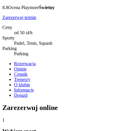
8.8
Ocena Playmore
Świetny
Zarezerwuj termin
Ceny
od 50 zł/h
Sporty
Padel, Tenis, Squash
Parking
Parking
Rezerwacja
Opinie
Cennik
Trenerzy
O klubie
Informacje
Dojazd
Zarezerwuj online
1