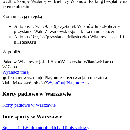
wzdłuż Skarpy Wiślanej w dzielnicy Wilanów. Parking bezpłatny na
terenie obiektu.
Komunikacją miejską
Autobus 139, 179, 519
przystanek Wilanów lub okoliczne
przystanki Wału Zawadowskiego
— kilka minut spaceru
Autobus 180, 187
przystanek Miasteczko Wilanów
— ok. 10
min spaceru
W pobliżu
Pałac w Wilanowie (ok. 1,5 km)
Miasteczko Wilanów
Skarpa
Wiślana
Wyznacz trasę
◆
Terminy wyszukuje Playmore · rezerwacja u operatora
klubu
Masz swój obiekt?
Wypróbuj Playmore
→
Korty padlowe w Warszawie
Korty padlowe w Warszawie
Inne sporty w Warszawie
Squash
Tenis
Badminton
Pickleball
Tenis stołowy