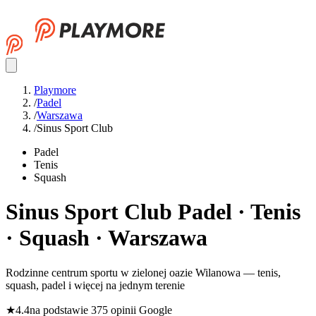
Playmore
/
Padel
/
Warszawa
/
Sinus Sport Club
Padel
Tenis
Squash
Sinus Sport Club
Padel · Tenis
· Squash · Warszawa
Rodzinne centrum sportu w zielonej oazie Wilanowa — tenis,
squash, padel i więcej na jednym terenie
★
4.4
na podstawie 375 opinii Google