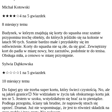
Michał Kotowski
★★★★☆
4 na 5 gwiazdek
8 miesięcy temu
Budynek, w którym znajdują się korty do squasha oraz szatnie
przypomina trochę obiekty, do których jeździło się na kolonie w
latach 90 tych. Szatnie bardzo małe i przydałoby się im
odświeżenie. Korty do squasha nie są złe, da się grać. Zewnętrzny
kort do padla w miarę nowy, bez zarzutów, podobnie te do tenisa.
Obsługa miła, a cenowo w miarę przystępnie.
Sylwia Dąbkowska
★☆☆☆☆
1 na 5 gwiazdek
10 miesięcy temu
Do fajnej gry nie trzeba super kortu, który świeci czystością. No, ale
są jakieś granice🙁 Nie widziałam w życiu tak obskurnego kortu jak
ten nr 5. Jestem w szoku, wstydziłabym się brać za to pieniądze.
Podłoga przegnita, ściany tak brudne, że naprawdę strach się
oprzeć. Dramat. Już nie wspominając, że jest to również składzik na