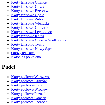
Korty tenisowe Gliwice
Korty tenisowe Olsztyn
Korty tenisowe Rzeszów
Korty tenisowe Opole
Korty tenisowe Zabrze
Korty tenisowe Wieliczka
Korty tenisowe Gniezno
Korty tenisowe Legionowo
Korty tenisowe Kalisz
Korty tenisowe Gorzów Wielkopolski
Korty tenisowe Tychy
Korty tenisowe Nowy Sącz
Obozy tenisowe
Kolonie i półkolonie
Padel
Korty padlowe Warszawa
Korty padlowe Kraków
Korty padlowe Łódź
Korty padlowe Wrocław
Korty padlowe Poznań
Korty padlowe Gdańsk
Korty padlowe Szczecin