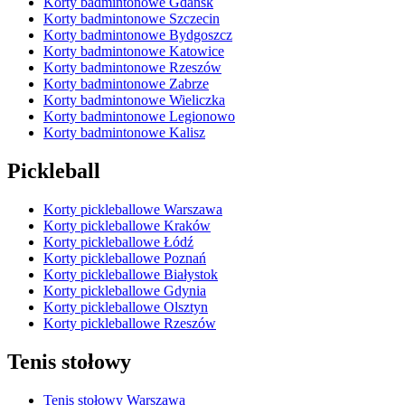
Korty badmintonowe Gdańsk
Korty badmintonowe Szczecin
Korty badmintonowe Bydgoszcz
Korty badmintonowe Katowice
Korty badmintonowe Rzeszów
Korty badmintonowe Zabrze
Korty badmintonowe Wieliczka
Korty badmintonowe Legionowo
Korty badmintonowe Kalisz
Pickleball
Korty pickleballowe Warszawa
Korty pickleballowe Kraków
Korty pickleballowe Łódź
Korty pickleballowe Poznań
Korty pickleballowe Białystok
Korty pickleballowe Gdynia
Korty pickleballowe Olsztyn
Korty pickleballowe Rzeszów
Tenis stołowy
Tenis stołowy Warszawa