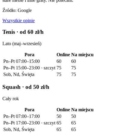
stare meble i inne graty. Nie polecam.
Źródło: Google
Wszystkie opinie
Tenis
· od 60 zł/h
Lato (maj–wrzesień)
Pora
Online
Na miejscu
Pn–Pt 07:00–15:00
60
60
Pn–Pt 15:00–23:00 · szczyt
75
75
Sob, Nd, Święta
75
75
Squash
· od 50 zł/h
Cały rok
Pora
Online
Na miejscu
Pn–Pt 07:00–17:00
50
50
Pn–Pt 17:00–23:00 · szczyt
65
65
Sob, Nd, Święta
65
65