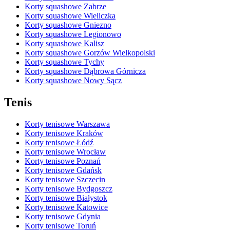
Korty squashowe Zabrze
Korty squashowe Wieliczka
Korty squashowe Gniezno
Korty squashowe Legionowo
Korty squashowe Kalisz
Korty squashowe Gorzów Wielkopolski
Korty squashowe Tychy
Korty squashowe Dąbrowa Górnicza
Korty squashowe Nowy Sącz
Tenis
Korty tenisowe Warszawa
Korty tenisowe Kraków
Korty tenisowe Łódź
Korty tenisowe Wrocław
Korty tenisowe Poznań
Korty tenisowe Gdańsk
Korty tenisowe Szczecin
Korty tenisowe Bydgoszcz
Korty tenisowe Białystok
Korty tenisowe Katowice
Korty tenisowe Gdynia
Korty tenisowe Toruń