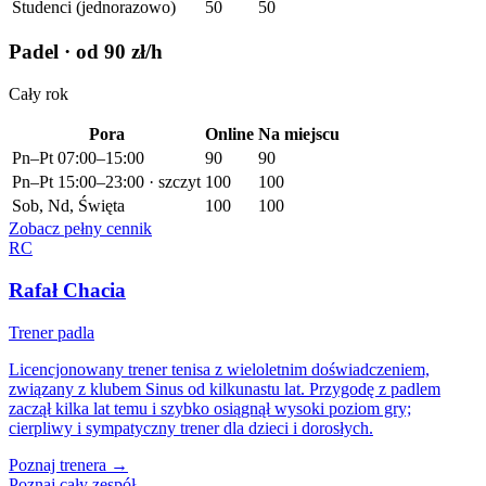
Studenci (jednorazowo)
50
50
Padel
· od 90 zł/h
Cały rok
Pora
Online
Na miejscu
Pn–Pt 07:00–15:00
90
90
Pn–Pt 15:00–23:00 · szczyt
100
100
Sob, Nd, Święta
100
100
Zobacz pełny cennik
RC
Rafał Chacia
Trener padla
Licencjonowany trener tenisa z wieloletnim doświadczeniem,
związany z klubem Sinus od kilkunastu lat. Przygodę z padlem
zaczął kilka lat temu i szybko osiągnął wysoki poziom gry;
cierpliwy i sympatyczny trener dla dzieci i dorosłych.
Poznaj trenera →
Poznaj cały zespół