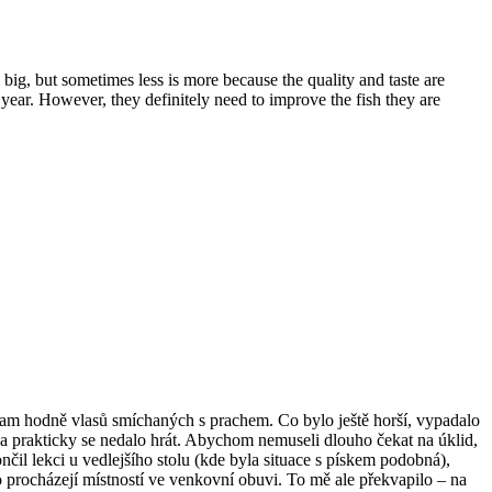
 big, but sometimes less is more because the quality and taste are
t year. However, they definitely need to improve the fish they are
o tam hodně vlasů smíchaných s prachem. Co bylo ještě horší, vypadalo
 a prakticky se nedalo hrát. Abychom nemuseli dlouho čekat na úklid,
ončil lekci u vedlejšího stolu (kde byla situace s pískem podobná),
o procházejí místností ve venkovní obuvi. To mě ale překvapilo – na