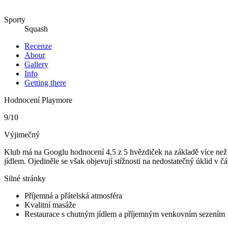
Sporty
Squash
Recenze
About
Gallery
Info
Getting there
Hodnocení Playmore
9
/10
Výjimečný
Klub má na Googlu hodnocení 4,5 z 5 hvězdiček na základě více než 1
jídlem. Ojediněle se však objevují stížnosti na nedostatečný úklid v čás
Silné stránky
Příjemná a přátelská atmosféra
Kvalitní masáže
Restaurace s chutným jídlem a příjemným venkovním sezením