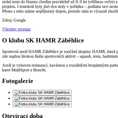
stolní tenis do Hamru chodím pravidelně už 8–9 let (většinou večer) a 
projdou. I tentokrát byly jiné dva stoly v pořádku – podlaha sice nesla
Přesto z toho máme nepříjemný dojem, protože nám to výrazně zhoršilo 
Zdroj: Google
Všechny recenze
O klubu SK HAMR Záběhlice
Sportovní areál HAMR Záběhlice je součástí skupiny HAMR, která pro
zde najdou širokou škálu sportovních aktivit – squash, tenis, badminton
Areál je vybaven restaurací, kavárnou a rozsáhlými bezplatnými parkov
karet MultiSport a Benefit.
Fotogalerie
Otevírací doba