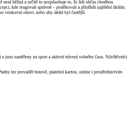
ně není běžná a určitě to nezpůsobuje to, že lidi občas chodbou
epci, kde reagovali správně – poděkovali a přislíbili zajištění úklidu.
ve venkovní obuvi, nebo aby úklid byl častější.
 jsou zaměřeny na sport a aktivní trávení volného času. Návštěvníci
atby lze provádět hotově, platební kartou, online i prostřednictvím