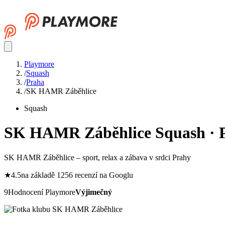
Playmore
/
Squash
/
Praha
/
SK HAMR Záběhlice
Squash
SK HAMR Záběhlice
Squash · 
SK HAMR Záběhlice – sport, relax a zábava v srdci Prahy
★
4.5
na základě 1256 recenzí na Googlu
9
Hodnocení Playmore
Výjimečný