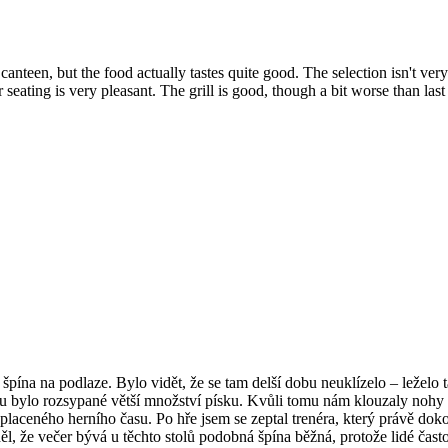
anteen, but the food actually tastes quite good. The selection isn't very
 seating is very pleasant. The grill is good, though a bit worse than las
á špína na podlaze. Bylo vidět, že se tam delší dobu neuklízelo – ležel
tolu bylo rozsypané větší množství písku. Kvůli tomu nám klouzaly nohy
 zaplaceného herního času. Po hře jsem se zeptal trenéra, který právě dok
l, že večer bývá u těchto stolů podobná špína běžná, protože lidé čast