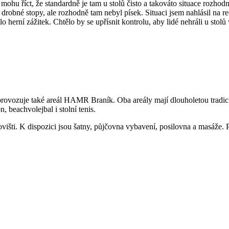
mohu říct, že standardně je tam u stolů čisto a takováto situace rozhod
 drobné stopy, ale rozhodně tam nebyl písek. Situaci jsem nahlásil na rec
herní zážitek. Chtělo by se upřísnit kontrolu, aby lidé nehráli u stolů 
vozuje také areál HAMR Braník. Oba areály mají dlouholetou tradici a
, beachvolejbal i stolní tenis.
išti. K dispozici jsou šatny, půjčovna vybavení, posilovna a masáže. Pl