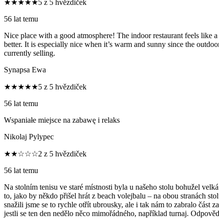
★★★★★
5 z 5 hvězdiček
56 lat temu
Nice place with a good atmosphere! The indoor restaurant feels like a c
better. It is especially nice when it’s warm and sunny since the outdoor
currently selling.
Synapsa Ewa
★★★★★
5 z 5 hvězdiček
56 lat temu
Wspaniałe miejsce na zabawę i relaks
Nikolaj Pylypec
★★☆☆☆
2 z 5 hvězdiček
56 lat temu
Na stolním tenisu ve staré místnosti byla u našeho stolu bohužel velk
to, jako by někdo přišel hrát z beach volejbalu – na obou stranách s
snažili jsme se to rychle otřít ubrousky, ale i tak nám to zabralo část
jestli se ten den nedělo něco mimořádného, například turnaj. Odpovědě