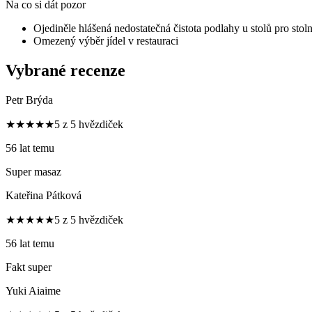
Na co si dát pozor
Ojediněle hlášená nedostatečná čistota podlahy u stolů pro stolní
Omezený výběr jídel v restauraci
Vybrané recenze
Petr Brýda
★★★★★
5 z 5 hvězdiček
56 lat temu
Super masaz
Kateřina Pátková
★★★★★
5 z 5 hvězdiček
56 lat temu
Fakt super
Yuki Aiaime