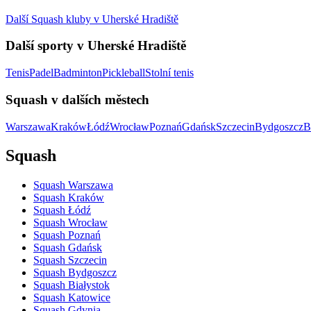
Další Squash kluby v Uherské Hradiště
Další sporty v Uherské Hradiště
Tenis
Padel
Badminton
Pickleball
Stolní tenis
Squash v dalších městech
Warszawa
Kraków
Łódź
Wrocław
Poznań
Gdańsk
Szczecin
Bydgoszcz
B
Squash
Squash Warszawa
Squash Kraków
Squash Łódź
Squash Wrocław
Squash Poznań
Squash Gdańsk
Squash Szczecin
Squash Bydgoszcz
Squash Białystok
Squash Katowice
Squash Gdynia