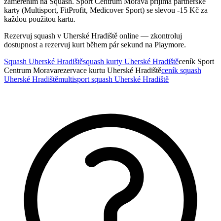
zaměřením na Squash. Sport Centrum Morava přijímá partnerské
karty (Multisport, FitProfit, Medicover Sport) se slevou -15 Kč za
každou použitou kartu.
Rezervuj squash v Uherské Hradiště online — zkontroluj
dostupnost a rezervuj kurt během pár sekund na Playmore.
Squash Uherské Hradiště
squash kurty Uherské Hradiště
ceník Sport
Centrum Morava
rezervace kurtu Uherské Hradiště
ceník squash
Uherské Hradiště
multisport squash Uherské Hradiště