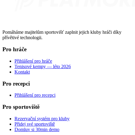
Pomáháme majitelům sportovišť zaplnit jejich kluby hráči díky
přívětivé technologii.
Pro hráče
Přihlášení pro hráče
Tenisové kempy — léto 2026
Kontakt
Pro recepci
Přihlášení pro recepci
Pro sportoviště
Rezervační systém pro kluby
Přidej své sportoviště
Domluv si 30min demo