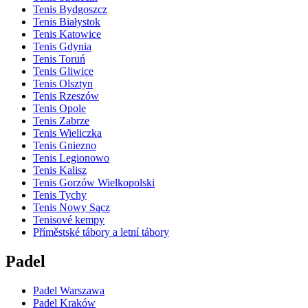
Tenis Bydgoszcz
Tenis Białystok
Tenis Katowice
Tenis Gdynia
Tenis Toruń
Tenis Gliwice
Tenis Olsztyn
Tenis Rzeszów
Tenis Opole
Tenis Zabrze
Tenis Wieliczka
Tenis Gniezno
Tenis Legionowo
Tenis Kalisz
Tenis Gorzów Wielkopolski
Tenis Tychy
Tenis Nowy Sącz
Tenisové kempy
Příměstské tábory a letní tábory
Padel
Padel Warszawa
Padel Kraków