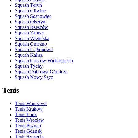
Squash Toruń
Squash Gliwice
Squash Sosnowiec
Squash Olsztyn
Squash Rzeszów
Squash Zabrze
Squash Wieliczka
Squash Gniezno
Squash Legionowo
Squash Kalisz
Squash Gorzów Wielkopolski
Squash Tychy
Squash Dąbrowa Górnicza
Squash Nowy Sącz
Tenis
Tenis Warszawa
Tenis Kraków
Tenis Łódź
Tenis Wrocław
Tenis Poznań
Tenis Gdańsk
Tenis Szczecin