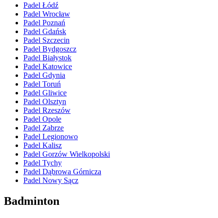
Padel Łódź
Padel Wrocław
Padel Poznań
Padel Gdańsk
Padel Szczecin
Padel Bydgoszcz
Padel Białystok
Padel Katowice
Padel Gdynia
Padel Toruń
Padel Gliwice
Padel Olsztyn
Padel Rzeszów
Padel Opole
Padel Zabrze
Padel Legionowo
Padel Kalisz
Padel Gorzów Wielkopolski
Padel Tychy
Padel Dąbrowa Górnicza
Padel Nowy Sącz
Badminton