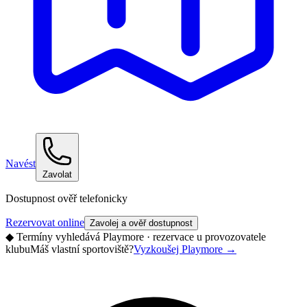
Navést
Zavolat
Dostupnost ověř telefonicky
Rezervovat online
Zavolej a ověř dostupnost
◆
Termíny vyhledává Playmore · rezervace u provozovatele
klubu
Máš vlastní sportoviště?
Vyzkoušej Playmore
→