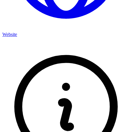
Website