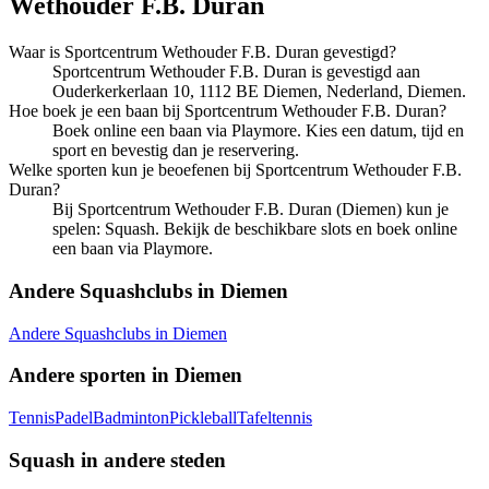
Wethouder F.B. Duran
Waar is Sportcentrum Wethouder F.B. Duran gevestigd?
Sportcentrum Wethouder F.B. Duran is gevestigd aan
Ouderkerkerlaan 10, 1112 BE Diemen, Nederland, Diemen.
Hoe boek je een baan bij Sportcentrum Wethouder F.B. Duran?
Boek online een baan via Playmore. Kies een datum, tijd en
sport en bevestig dan je reservering.
Welke sporten kun je beoefenen bij Sportcentrum Wethouder F.B.
Duran?
Bij Sportcentrum Wethouder F.B. Duran (Diemen) kun je
spelen: Squash. Bekijk de beschikbare slots en boek online
een baan via Playmore.
Andere Squashclubs in Diemen
Andere Squashclubs in Diemen
Andere sporten in Diemen
Tennis
Padel
Badminton
Pickleball
Tafeltennis
Squash in andere steden