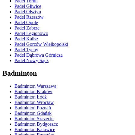
Padel Toruń
Padel Gliwice
Padel Olsztyn
Padel Rzeszów
Padel Opole
Padel Zabrze
Padel Legionowo
Padel Kalisz
Padel Gorzów Wielkopolski
Padel Tychy
Padel Dąbrowa Górnicza
Padel Nowy Sącz
Badminton
Badminton Warszawa
Badminton Kraków
Badminton Łódź
Badminton Wrocław
Badminton Poznań
Badminton Gdańsk
Badminton Szczecin
Badminton Bydgoszcz
Badminton Katowice
Badminton Rzeszów