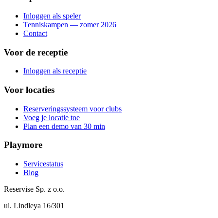
Inloggen als speler
Tenniskampen — zomer 2026
Contact
Voor de receptie
Inloggen als receptie
Voor locaties
Reserveringssysteem voor clubs
Voeg je locatie toe
Plan een demo van 30 min
Playmore
Servicestatus
Blog
Reservise Sp. z o.o.
ul. Lindleya 16/301