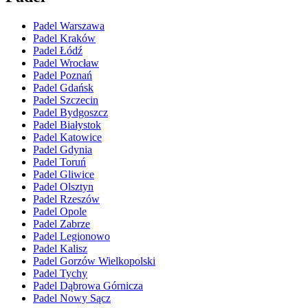
Padel Warszawa
Padel Kraków
Padel Łódź
Padel Wrocław
Padel Poznań
Padel Gdańsk
Padel Szczecin
Padel Bydgoszcz
Padel Białystok
Padel Katowice
Padel Gdynia
Padel Toruń
Padel Gliwice
Padel Olsztyn
Padel Rzeszów
Padel Opole
Padel Zabrze
Padel Legionowo
Padel Kalisz
Padel Gorzów Wielkopolski
Padel Tychy
Padel Dąbrowa Górnicza
Padel Nowy Sącz