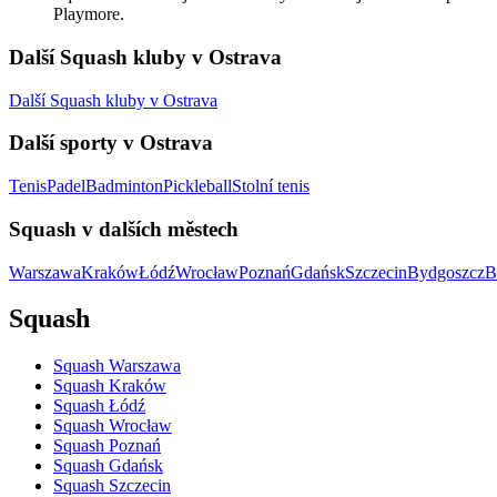
Playmore.
Další Squash kluby v Ostrava
Další Squash kluby v Ostrava
Další sporty v Ostrava
Tenis
Padel
Badminton
Pickleball
Stolní tenis
Squash v dalších městech
Warszawa
Kraków
Łódź
Wrocław
Poznań
Gdańsk
Szczecin
Bydgoszcz
B
Squash
Squash Warszawa
Squash Kraków
Squash Łódź
Squash Wrocław
Squash Poznań
Squash Gdańsk
Squash Szczecin