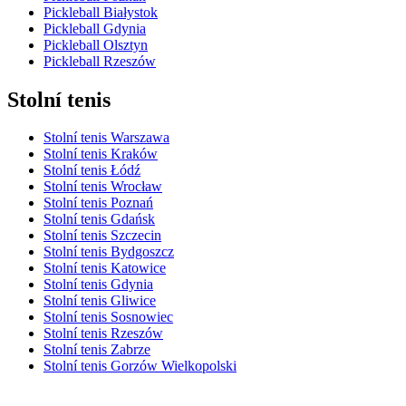
Pickleball Białystok
Pickleball Gdynia
Pickleball Olsztyn
Pickleball Rzeszów
Stolní tenis
Stolní tenis Warszawa
Stolní tenis Kraków
Stolní tenis Łódź
Stolní tenis Wrocław
Stolní tenis Poznań
Stolní tenis Gdańsk
Stolní tenis Szczecin
Stolní tenis Bydgoszcz
Stolní tenis Katowice
Stolní tenis Gdynia
Stolní tenis Gliwice
Stolní tenis Sosnowiec
Stolní tenis Rzeszów
Stolní tenis Zabrze
Stolní tenis Gorzów Wielkopolski