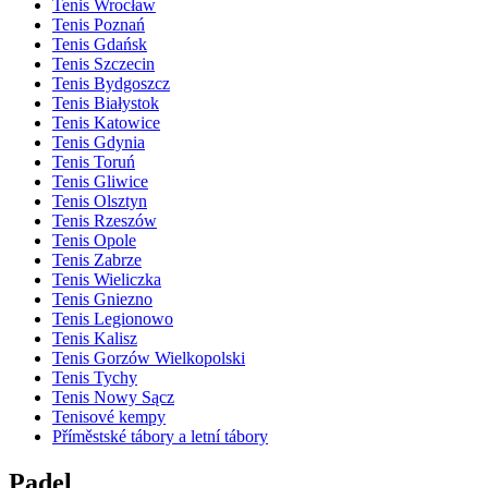
Tenis Wrocław
Tenis Poznań
Tenis Gdańsk
Tenis Szczecin
Tenis Bydgoszcz
Tenis Białystok
Tenis Katowice
Tenis Gdynia
Tenis Toruń
Tenis Gliwice
Tenis Olsztyn
Tenis Rzeszów
Tenis Opole
Tenis Zabrze
Tenis Wieliczka
Tenis Gniezno
Tenis Legionowo
Tenis Kalisz
Tenis Gorzów Wielkopolski
Tenis Tychy
Tenis Nowy Sącz
Tenisové kempy
Příměstské tábory a letní tábory
Padel