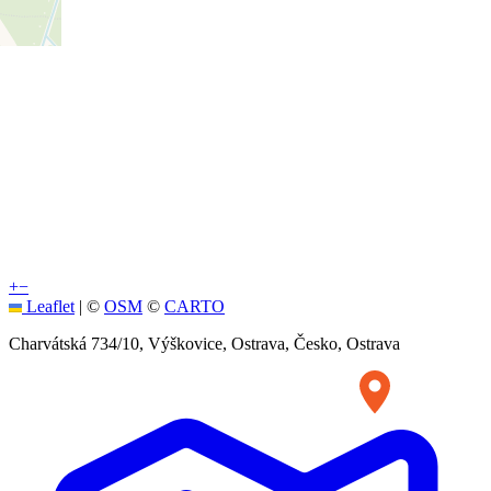
+
−
Leaflet
|
©
OSM
©
CARTO
Charvátská 734/10, Výškovice, Ostrava, Česko, Ostrava