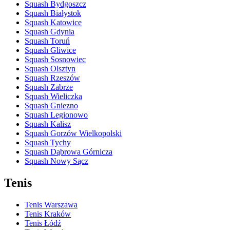
Squash Bydgoszcz
Squash Białystok
Squash Katowice
Squash Gdynia
Squash Toruń
Squash Gliwice
Squash Sosnowiec
Squash Olsztyn
Squash Rzeszów
Squash Zabrze
Squash Wieliczka
Squash Gniezno
Squash Legionowo
Squash Kalisz
Squash Gorzów Wielkopolski
Squash Tychy
Squash Dąbrowa Górnicza
Squash Nowy Sącz
Tenis
Tenis Warszawa
Tenis Kraków
Tenis Łódź