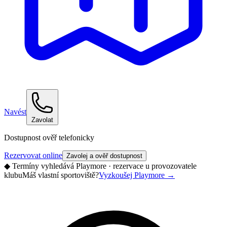
Navést
Zavolat
Dostupnost ověř telefonicky
Rezervovat online
Zavolej a ověř dostupnost
◆
Termíny vyhledává Playmore · rezervace u provozovatele
klubu
Máš vlastní sportoviště?
Vyzkoušej Playmore
→